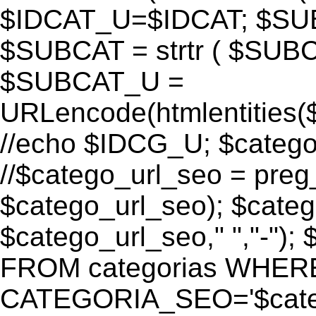
$IDCAT_U=$IDCAT; $S
$SUBCAT = strtr ( $SUBC
$SUBCAT_U =
URLencode(htmlentitie
//echo $IDCG_U; $catego_
//$catego_url_seo = preg_r
$catego_url_seo); $categ
$catego_url_seo," ","-")
FROM categorias WHER
CATEGORIA_SEO='$cate