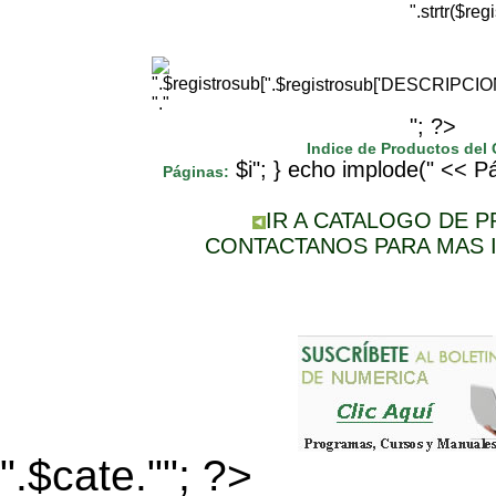
".strtr($r
".$registrosub['DESCRIPCI
"."
"; ?>
Indice de Productos del
$i"; } echo implode(" << Pá
Páginas:
IR A CATALOGO DE 
CONTACTANOS PARA MAS 
".$cate.""; ?>