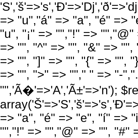
'S','š'=>'s','Ð'=>'Dj','ð'=>'d
=> "u","á" => "a", "é" => "e
"u", "¡" => "","!" => "","@"
=> "", "^" => "", "&" => "", "
=> "", "]" => "", "{" => "", 
=> "", ">" => ""," " => "-","
"",'Ã�'=>'A','Ã±'=>'n'); $r
array('Š'=>'S','š'=>'s','Ð'=>'
=> "a", "é" => "e", "í" => "
"","!" => "","@" => "", "#" 