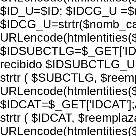
$ID_U=$ID; $IDCG_U =$
$IDCG_U=strtr($nomb_ca
URLencode(htmlentitie
$IDSUBCTLG=$_GET['IDS
recibido $IDSUBCTLG_
strtr ( $SUBCTLG, $ree
URLencode(htmlentitie
$IDCAT=$_GET['IDCAT'];/
strtr ( $IDCAT, $reempla
URLencode(htmlentitie