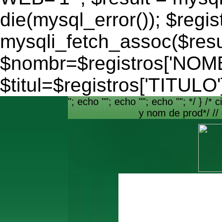
die(mysql_error()); $regis
mysqli_fetch_assoc($resu
$nombr=$registros['NO
$titul=$registros['TITULO'
"; echo ""; echo ""; echo ""; */ } /* c
y nom de prod*/ //