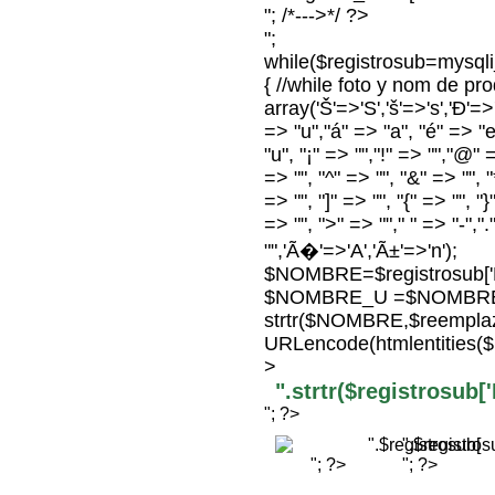
"; /*--->*/ ?>
";
while($registrosub=mysq
{ //while foto y nom de p
array('Š'=>'S','š'=>'s','Ð'=>'D
=> "u","á" => "a", "é" => "e"
"u", "¡" => "","!" => "","@" 
=> "", "^" => "", "&" => "", "*
=> "", "]" => "", "{" => "", "
=> "", ">" => ""," " => "-",".
"",'Ã�'=>'A','Ã±'=>'n');
$NOMBRE=$registrosub
$NOMBRE_U =$NOMBRE
strtr($NOMBRE,$reempla
URLencode(htmlentitie
>
".strtr($registrosu
"; ?>
".$registr
"; ?>
"; ?>