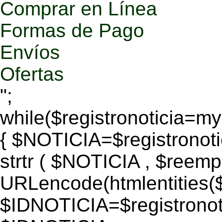
Comprar en Línea
Formas de Pago
Envíos
Ofertas
";
while($registronoticia=
{ $NOTICIA=$registronoti
strtr ( $NOTICIA , $reem
URLencode(htmlentitie
$IDNOTICIA=$registronoti