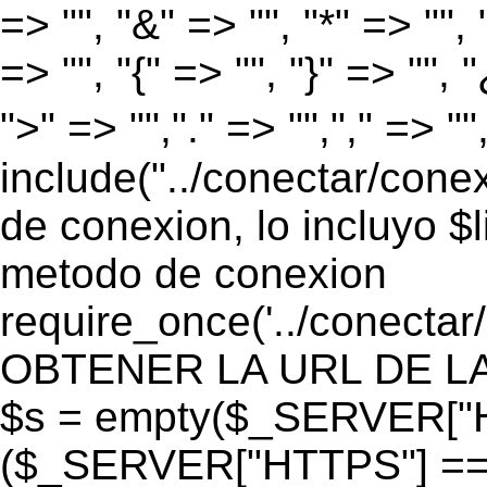
=> "", "&" => "", "*" => "", "
=> "", "{" => "", "}" => "", 
">" => "","." => "","," => "
include("../conectar/conex
de conexion, lo incluyo $
metodo de conexion
require_once('../conectar
OBTENER LA URL DE LA PA
$s = empty($_SERVER["HT
($_SERVER["HTTPS"] == "o