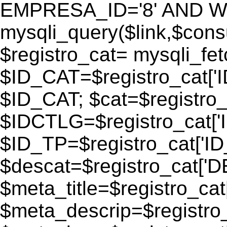
EMPRESA_ID='8' AND WEB
mysqli_query($link,$consu
$registro_cat= mysqli_fe
$ID_CAT=$registro_cat['
$ID_CAT; $cat=$registr
$IDCTLG=$registro_cat['
$ID_TP=$registro_cat['ID_
$descat=$registro_cat[
$meta_title=$registro_ca
$meta_descrip=$registr