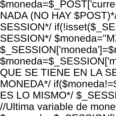
$moneda=$_POST['currenc
NADA (NO HAY $POST)*
SESSION*/ if(!isset($_S
SESSION*/ $moneda="M
$_SESSION['moneda']=$m
$moneda=$_SESSION['mo
QUE SE TIENE EN LA S
MONEDA*/ if($moneda!=$
ES LO MISMO*/ $_SESSI
//Ultima variable de mon