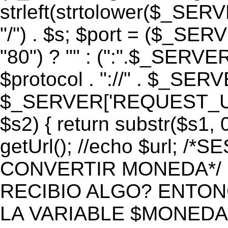
strleft(strtolower($_S
"/") . $s; $port = ($_S
"80") ? "" : (":".$_SERV
$protocol . "://" . $_SE
$_SERVER['REQUEST_URI']
$s2) { return substr($s1, 0
getUrl(); //echo $url;
CONVERTIR MONEDA*/ if 
RECIBIO ALGO? ENTON
LA VARIABLE $MONEDA*