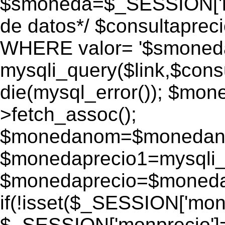
$smoneda=$_SESSION['mo
de datos*/ $consultapr
WHERE valor= '$smoneda'
mysqli_query($link,$consu
die(mysql_error()); $mo
>fetch_assoc();
$monedanom=$monedano
$monedaprecio1=mysqli_f
$monedaprecio=$monedapr
if(!isset($_SESSION['monp
$_SESSION['monprecio']=