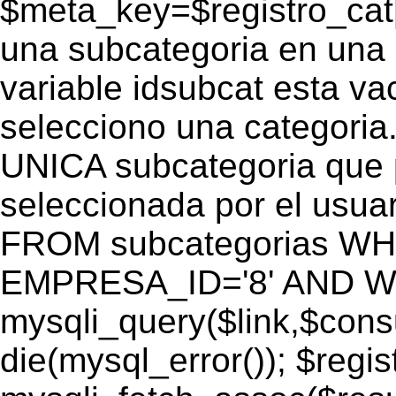
$meta_key=$registro_cat
una subcategoria en una c
variable idsubcat esta vac
selecciono una categoria.
UNICA subcategoria que p
seleccionada por el usu
FROM subcategorias W
EMPRESA_ID='8' AND WEB
mysqli_query($link,$cons
die(mysql_error()); $regi