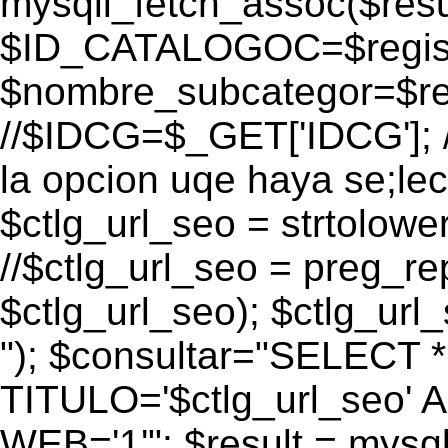
mysqli_fetch_assoc($res
$ID_CATALOGOC=$registr
$nombre_subcategor=$r
//$IDCG=$_GET['IDCG']; /
la opcion uqe haya se;lec
$ctlg_url_seo = strtolow
//$ctlg_url_seo = preg_repl
$ctlg_url_seo); $ctlg_url_s
"); $consultar="SELECT
TITULO='$ctlg_url_seo'
WEB='1'"; $result = mysql