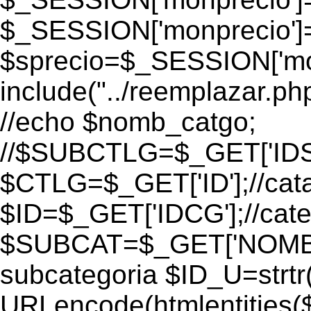
$_SESSION['monprecio']
$sprecio=$_SESSION['monpr
include("../reemplazar.p
//echo $nomb_catgo;
//$SUBCTLG=$_GET['ID
$CTLG=$_GET['ID'];//cat
$ID=$_GET['IDCG'];//cate
$SUBCAT=$_GET['NOMBR
subcategoria $ID_U=strtr
URLencode(htmlentities