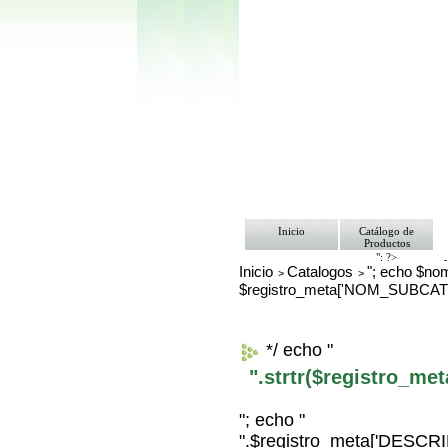
Inicio
Catálogo de
Productos
"; ?>
Inicio
Catalogos
"; echo $nom
Pago
>
>
Nosotros
$registro_meta['NOM_SUBCAT
Bolsa de Tra
Contacto
*/ echo "
".strtr($registro_m
"; echo "
".$registro_meta['DESC