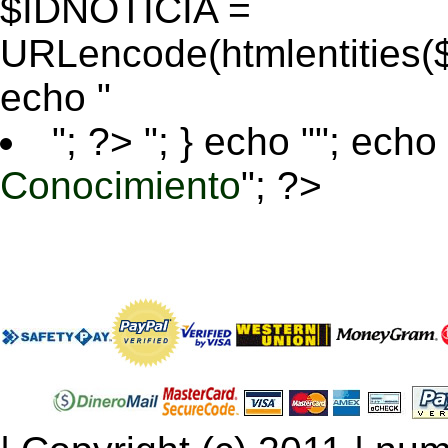
$IDNOTICIA =
URLencode(htmlentitie
echo "
"; ?>
"; } echo ""; echo 
Conocimiento
"; ?>