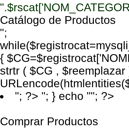
".$rscat['NOM_CATEGORI
Catálogo de Productos
";
while($registrocat=mysq
{ $CG=$registrocat['N
strtr ( $CG , $reemplazar
URLencode(htmlentities
"; ?>
"; } echo ""; ?>
Comprar Productos