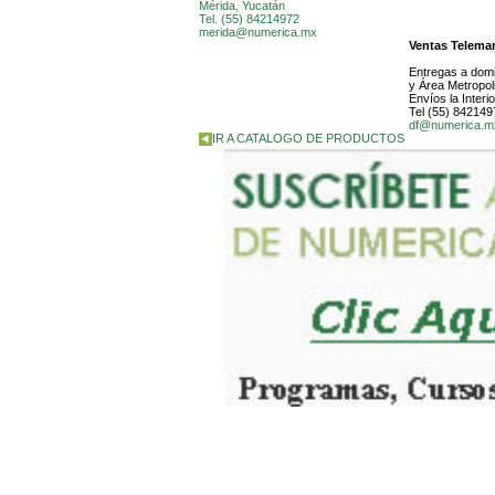
Mérida, Yucatán
Tel. (55) 84214972
merida@numerica.mx
Ventas Telema
Entregas a domi
y Área Metropol
Envíos la Interi
Tel (55) 842149
df@numerica.m
IR A CATALOGO DE PRODUCTOS