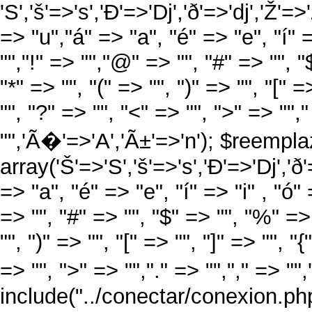
'S','š'=>'s','Ð'=>'Dj','ð'=>'dj','Ž'=>
=> "u","á" => "a", "é" => "e", "í" =
"","!" => "","@" => "", "#" => "", "
"*" => "", "(" => "", ")" => "", "[" =
"", "?" => "", "<" => "", ">" => "","
"",'Ã�'=>'A','Ã±'=>'n'); $reempla
array('Š'=>'S','š'=>'s','Ð'=>'Dj','ð'=
=> "a", "é" => "e", "í" => "i" , "ó"
=> "", "#" => "", "$" => "", "%" => 
"", ")" => "", "[" => "", "]" => "", "
=> "", ">" => "","." => "","," => ""
include("../conectar/conexion.php