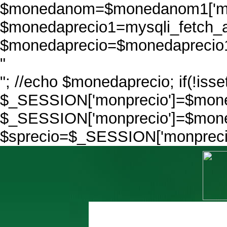
$monedanom=$monedanom1['mo
$monedaprecio1=mysqli_fetch_a
$monedaprecio=$monedaprecio1[
"
"; //echo $monedaprecio; if(!iss
$_SESSION['monprecio']=$moned
$_SESSION['monprecio']=$mone
$sprecio=$_SESSION['monprecio