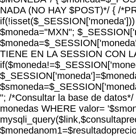
NADA (NO HAY $POST)*/ { /*
if(!isset($_SESSION['moneda']
$moneda="MXN"; $_SESSION['mo
$moneda=$_SESSION['moneda'
TIENE EN LA SESSION CON L
if($moneda!=$_SESSION['moned
$_SESSION['moneda']=$moneda; 
$smoneda=$_SESSION['moneda']
"; /*Consultar la base de dato
monedas WHERE valor= '$smoned
mysqli_query($link,$consultaprec
$monedanom1=$resultadoprecio-