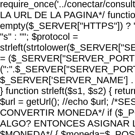
require_once('../conectar/consul
LA URL DE LA PAGINA*/ function
empty($_SERVER["HTTPS"]) ? ''
"s" : ""; $protocol =
strleft(strtolower($_SERVER["S
= ($_SERVER["SERVER_PORT"] =
(":".$_SERVER["SERVER_PORT"]); 
$_SERVER['SERVER_NAME'] . 
} function strleft($s1, $s2) { retu
$url = getUrl(); //echo $url;
CONVERTIR MONEDA*/ if ($_POS
ALGO? ENTONCES ASIGNAR L
$MONEDA*/ { $moneda=$_POST['