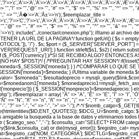
','?'=>'c','À'=>'A','Á'=>'A','Â'=>'A','Ã'=>'A','Ä'=>'A','Å'=>'A','Æ'=>'A','Ç
> "","!" => "","@" => "", "#" => "", "$" => "", "%" => "", "^" => "", "&" 
 "","," => "",'Ã�'=>'A','Ã±'=>'n'); $reemplazar_title =
'c','?'=>'C','?'=>'c','À'=>'Á','Â'=>'A','Ã'=>'A','Ä'=>'A','Å'=>'A','Æ'=>'A',
"","@" => "", "#" => "", "$" => "", "%" => "", "^" => "", "&" => "", "*" =
','Ã±'=>'n'); include("../conectar/conexion.php"); //llamo al archiv
A OBTENER LA URL DE LA PAGINA*/ function getUrl() { $s = em
PROTOCOL"]), "/") . $s; $port = ($_SERVER["SERVER_PORT"] =
REQUEST_URI']; } function strleft($s1, $s2) { return substr($s1,
$_POST['currency'] )/*SI SE RECIBIO ALGO? ENTONCES 
 (NO HAY $POST)*/ { /*PREGUNTAR HAY SESSION*/ if(!isset
 $moneda=$_SESSION['moneda']; } } /*COMPARAR LO QUE 
ESSION['moneda']=$moneda; } //Ultima variable de moneda $
 '$smoneda'"; $resultadoprecio = mysqli_query($link,$consul
$monedanom1['moneda']; $monedaprecio1=mysqli_fetch_assoc
['monprecio'])) { $_SESSION['monprecio']=$monedaprecio; } e
); //$reemplazar = array( "Á" => "A", "É" => "E", "Í" => "I", "Ó" =
"Ñ" => "N", "ñ" => "n", "ñ" => "n", "¡" => "-", "!" => "-", "@" => "-", "
, "¿" => "-", "?" => "-", "<" => "-", ">" => "-"); /*-*/ $nomb_catgo=$
ode(htmlentities($ID,ENT_QUOTES)); $IDCG_U=$nomb_catgo; 
able la busqueda a la base de datos y eliminamos todos los 
eo=strtr ( $catego_seo," ","-"); $consulta_cat="SELECT* FRO
ink,$consulta_cat) or die(mysql_error()); $registro_cat= mys
t=$registro_cat['NOM_CATEGORIA']; $IDCTLG=$registro_cat['I