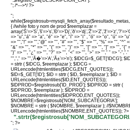
".$registro_cat['DESCRIPCION_CAT']."
"; /*--->*/ ?>
";
while($registrosub=mysqli_fetch_array($resultado_me
{ //while foto y nom de prod $reemplazar =
array('Š'=>'S','š'=>'s','Ð'=>'Dj','ð'=>'dj','Ž'=>'Z','ž'=>'z','?'=>'C
=> "u","á" => "a", "é" => "e", "í" => "i" , "ó" => "o", "ú" => "u"
=> "","!" => "","@" => "", "#" => "", "$" => "", "%" => "", "^" =
"&" => "", "*" => "", "(" => "", ")" => "", "[" => "", "]" => "", "{" 
"}" => "", "¿" => "", "?" => "", "<" => "", ">" => ""," " => "-",".
"","," => "",'Ã�'=>'A','Ã±'=>'n'); $IDCG=$_GET['IDCG']; $
= strtr ( $IDCG, $reemplazar ); $IDCG =
URLencode(htmlentities($IDCG,ENT_QUOTES));
$ID=$_GET['ID']; $ID = strtr ( $ID, $reemplazar ); $ID =
URLencode(htmlentities($ID,ENT_QUOTES));
$IDPROD=$registrosub['ID_PROD']; $IDPROD = strtr (
$IDPROD, $reemplazar ); $IDPROD =
URLencode(htmlentities($IDPROD,ENT_QUOTES));
$NOMBRE=$registrosub['NOM_SUBCATEGORIA'];
$NOMBRE = strtr ( $NOMBRE, $reemplazar ); //$NOMBR
URLencode(htmlentities($NOMBRE,ENT_QUOTES)); ?>
".strtr($registrosub['NOM_SUBCATEGORIA'
"; ?>