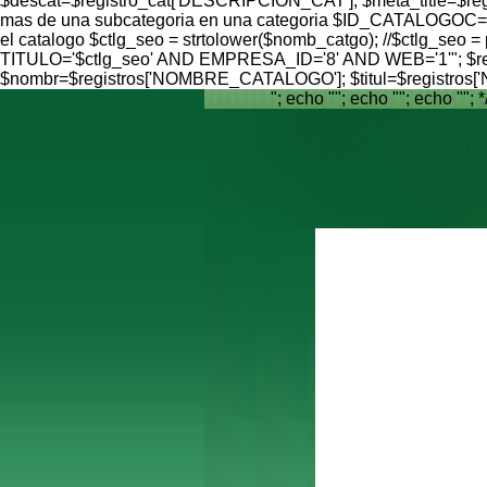
$descat=$registro_cat['DESCRIPCION_CAT']; $meta_title=$reg
mas de una subcategoria en una categoria $ID_CATALOGOC=$reg
el catalogo $ctlg_seo = strtolower($nomb_catgo); //$ctlg_seo = 
TITULO='$ctlg_seo' AND EMPRESA_ID='8' AND WEB='1'"; $result 
$nombr=$registros['NOMBRE_CATALOGO']; $titul=$registro
"; echo ""; echo ""; echo ""; *