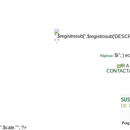
".$registrosub['DES
"."
$i"; } 
Páginas:
IR 
CONTACT
".$cate.""; ?>