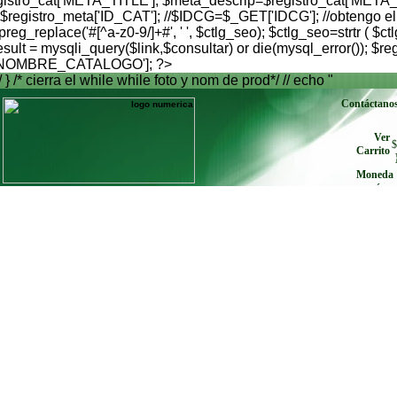
istro_cat['META_TITLE']; $meta_descrip=$registro_cat['META_
istro_meta['ID_CAT']; //$IDCG=$_GET['IDCG']; //obtengo el id
preg_replace('#[^a-z0-9/]+#', ' ', $ctlg_seo); $ctlg_seo=strtr 
= mysqli_query($link,$consultar) or die(mysql_error()); $regi
s['NOMBRE_CATALOGO']; ?>
/ } /* cierra el while while foto y nom de prod*/ // echo "
Contáctano
Ver
$
Carrito
Moneda
envíe cu