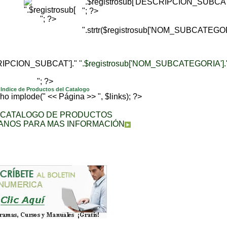
".$registrosub['DESCRIPCION_SUBCAT'
"; ?>
"; ?>
".strtr($registrosub['NOM_SUBCATEGORI
CRIPCION_SUBCAT']."
".$registrosub['NOM_SUBCATEGORIA'].
"; ?>
Indice de Productos del Catalogo
echo implode(" << Página >> ", $links); ?>
A CATALOGO DE PRODUCTOS
ANOS PARA MAS INFORMACIÓN