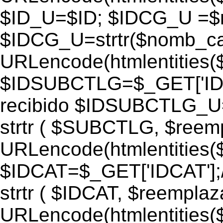
$ID_U=$ID; $IDCG_U =$
$IDCG_U=strtr($nomb_ca
URLencode(htmlentitie
$IDSUBCTLG=$_GET['IDS
recibido $IDSUBCTLG_
strtr ( $SUBCTLG, $ree
URLencode(htmlentitie
$IDCAT=$_GET['IDCAT'];/
strtr ( $IDCAT, $reempla
URLencode(htmlentitie