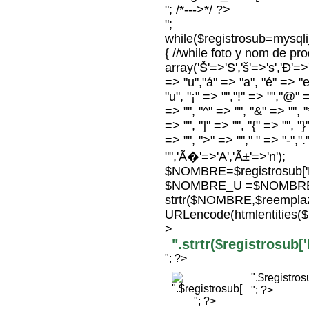
"; /*--->*/ ?>
";
while($registrosub=mysq
{ //while foto y nom de p
array('Š'=>'S','š'=>'s','Ð'=>'D
=> "u","á" => "a", "é" => "e"
"u", "¡" => "","!" => "","@" 
=> "", "^" => "", "&" => "", "*
=> "", "]" => "", "{" => "", "
=> "", ">" => ""," " => "-",".
"",'Ã�'=>'A','Ã±'=>'n');
$NOMBRE=$registrosub
$NOMBRE_U =$NOMBRE
strtr($NOMBRE,$reempla
URLencode(htmlentitie
>
".strtr($registrosu
"; ?>
".$registr
"; ?>
"; ?>