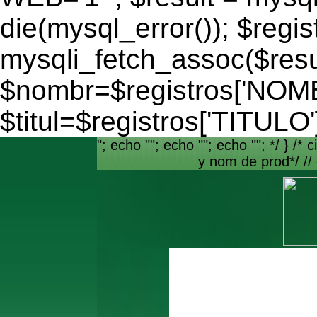
die(mysql_error()); $regis
mysqli_fetch_assoc($resu
$nombr=$registros['NO
$titul=$registros['TITULO'
"; echo ""; echo ""; echo ""; */ } /* c
y nom de prod*/ //