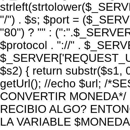
strleft(strtolower($_S
"/") . $s; $port = ($_S
"80") ? "" : (":".$_SERV
$protocol . "://" . $_SE
$_SERVER['REQUEST_URI']
$s2) { return substr($s1, 0
getUrl(); //echo $url;
CONVERTIR MONEDA*/ if 
RECIBIO ALGO? ENTON
LA VARIABLE $MONEDA*