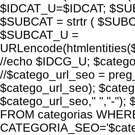
$IDCAT_U=$IDCAT; $S
$SUBCAT = strtr ( $SUBC
$SUBCAT_U =
URLencode(htmlentitie
//echo $IDCG_U; $catego_
//$catego_url_seo = preg_r
$catego_url_seo); $categ
$catego_url_seo," ","-")
FROM categorias WHER
CATEGORIA_SEO='$cate