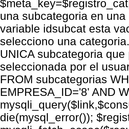
$meta_key=$registro_cat
una subcategoria en una c
variable idsubcat esta vac
selecciono una categoria.
UNICA subcategoria que p
seleccionada por el usu
FROM subcategorias W
EMPRESA_ID='8' AND WEB
mysqli_query($link,$cons
die(mysql_error()); $regi