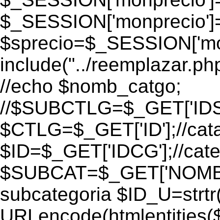
$_SESSION['monprecio']
$sprecio=$_SESSION['monpr
include("../reemplazar.p
//echo $nomb_catgo;
//$SUBCTLG=$_GET['ID
$CTLG=$_GET['ID'];//cat
$ID=$_GET['IDCG'];//cate
$SUBCAT=$_GET['NOMBR
subcategoria $ID_U=strtr
URLencode(htmlentities