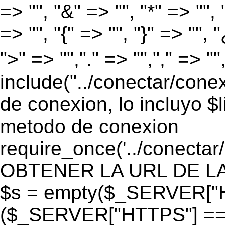
=> "", "&" => "", "*" => "", "
=> "", "{" => "", "}" => "", 
">" => "","." => "","," => "
include("../conectar/conex
de conexion, lo incluyo $
metodo de conexion
require_once('../conectar
OBTENER LA URL DE LA PA
$s = empty($_SERVER["HT
($_SERVER["HTTPS"] == "o