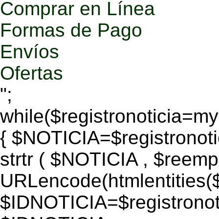
Comprar en Línea
Formas de Pago
Envíos
Ofertas
";
while($registronoticia=
{ $NOTICIA=$registronoti
strtr ( $NOTICIA , $reem
URLencode(htmlentitie
$IDNOTICIA=$registronoti