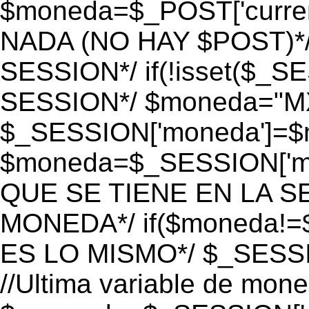
$moneda=$_POST['currenc
NADA (NO HAY $POST)*
SESSION*/ if(!isset($_S
SESSION*/ $moneda="M
$_SESSION['moneda']=$m
$moneda=$_SESSION['mo
QUE SE TIENE EN LA S
MONEDA*/ if($moneda!=$
ES LO MISMO*/ $_SESSI
//Ultima variable de mon