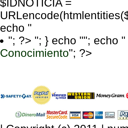
$IDNOTICIA =
URLencode(htmlentitie
echo "
"; ?>
"; } echo ""; echo "
Conocimiento
"; ?>