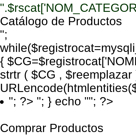
".$rscat['NOM_CATEGORI
Catálogo de Productos
";
while($registrocat=mysq
{ $CG=$registrocat['N
strtr ( $CG , $reemplazar
URLencode(htmlentities
"; ?>
"; } echo ""; ?>
Comprar Productos