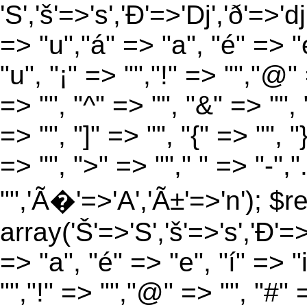
'S','š'=>'s','Ð'=>'Dj','ð'=>'d
=> "u","á" => "a", "é" => "e
"u", "¡" => "","!" => "","@"
=> "", "^" => "", "&" => "", "
=> "", "]" => "", "{" => "", 
=> "", ">" => ""," " => "-","
"",'Ã�'=>'A','Ã±'=>'n'); $r
array('Š'=>'S','š'=>'s','Ð'=>'
=> "a", "é" => "e", "í" => "
"","!" => "","@" => "", "#" 