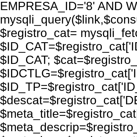
EMPRESA_ID='8' AND WEB
mysqli_query($link,$consu
$registro_cat= mysqli_fe
$ID_CAT=$registro_cat['
$ID_CAT; $cat=$registr
$IDCTLG=$registro_cat['
$ID_TP=$registro_cat['ID_
$descat=$registro_cat[
$meta_title=$registro_ca
$meta_descrip=$registr