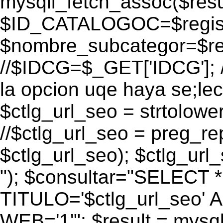
mysqli_fetch_assoc($res
$ID_CATALOGOC=$registr
$nombre_subcategor=$r
//$IDCG=$_GET['IDCG']; /
la opcion uqe haya se;lec
$ctlg_url_seo = strtolow
//$ctlg_url_seo = preg_repl
$ctlg_url_seo); $ctlg_url_s
"); $consultar="SELECT
TITULO='$ctlg_url_seo'
WEB='1'"; $result = mysql