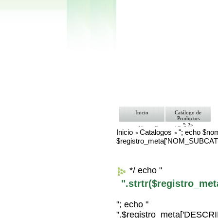
Inicio
Catálogo de
Productos
"; ?>
Ventas Empresa/ Gobierno
Inicio
Catalogos
"; echo $nom
>
>
Ofertas
$registro_meta['NOM_SUBCAT
Envíos y Formas de Pago
Nosotros
Bolsa de Trabajo
Contacto
*/ echo "
".strtr($registro_m
"; echo "
".$registro_meta['DESC