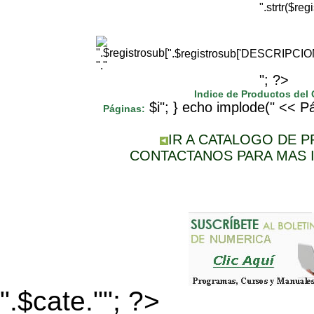
".strtr($r
".$registrosub['DESCRIPCI
"."
"; ?>
Indice de Productos del
$i"; } echo implode(" << Pá
Páginas:
IR A CATALOGO DE 
CONTACTANOS PARA MAS 
".$cate.""; ?>