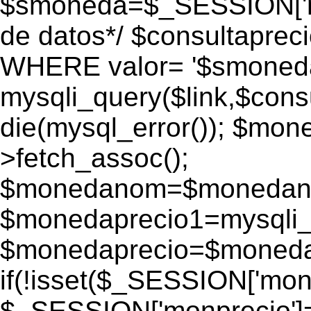
$smoneda=$_SESSION['mo
de datos*/ $consultapr
WHERE valor= '$smoneda'
mysqli_query($link,$consu
die(mysql_error()); $mo
>fetch_assoc();
$monedanom=$monedano
$monedaprecio1=mysqli_f
$monedaprecio=$monedapr
if(!isset($_SESSION['monp
$_SESSION['monprecio']=