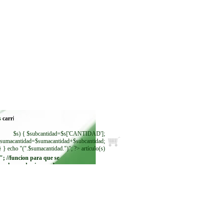
s
$s) { $subcantidad=$s['CANTIDAD'];
sumacantidad=$sumacantidad+$subcantidad;
} } echo "(".$sumacantidad.")"; ?> artículo(s)
"; //funcion para que se
ando se seleccione. echo
"
"; while ($regmoneda =
$resultadomoneda-
>fetch_row()) { echo"
"; } ?>