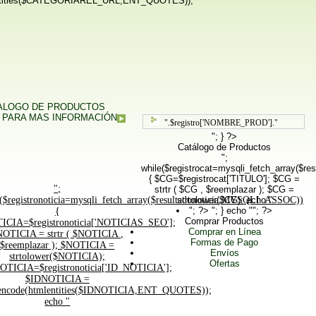
ities($CATEGORIAREL_URL,ENT_QUOTES));
TALOGO DE PRODUCTOS
 PARA MAS INFORMACIÓN
".$registro['NOMBRE_PROD']."
"; } ?>
Catálogo de Productos
";
while($registrocat=mysqli_fetch_array($
{ $CG=$registrocat['TITULO']; $CG =
";
strtr ( $CG , $reemplazar ); $CG =
($registronoticia=mysqli_fetch_array($resultadonoticia,MYSQLI_ASSOC))
strtolower($CG); echo "
"; ?>
"; } echo ""; ?>
{
Comprar Productos
ICIA=$registronoticia['NOTICIAS_SEO'];
Comprar en Línea
NOTICIA = strtr ( $NOTICIA ,
Formas de Pago
$reemplazar ); $NOTICIA =
Envíos
strtolower($NOTICIA);
Ofertas
OTICIA=$registronoticia['ID_NOTICIA'];
$IDNOTICIA =
ncode(htmlentities($IDNOTICIA,ENT_QUOTES));
echo "