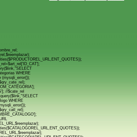
mbre_rel;
l,$reemplazar);
ities($PRODUCTOREL_URL,ENT_QUOTES));
l=$art_rel['ID_CAT'];
ery($link,"SELECT
tegorias WHERE
(mysqli_error());
qry_cate_rel);
NOM_CATEGORIA'];
]; //$cate_rel
query($link,"SELECT
logo WHERE
ysqli_error());
qry_catl_rel);
OMBRE_CATALOGO'];
_URL
_URL,$reemplazar);
ities($CATALOGOREL_URL,ENT_QUOTES));
EL_URL,$reemplazar);