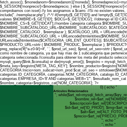
fetch_assoc(); $monedanom=$monedanom1['moneda']; $monedaprecio1=mysqli_
$_SESSION['monprecio']=$monedaprecio; } else { $_SESSION['monprecio']=$mo
comprobamos con isset) //y los asignamos a $carro. //Si no existen valores, 
include("../reemplazar.php"); /*-*/ if(!empty($_GET['ID']) and !empty($_GET
valores $NOMBRE=$_GET['ID']; $IDCG=$_GET['IDCG']; //obtengo el I
$NOMBRE_CS=$_GET['IDCAT'];//nombre categoria categoria $NOMBRE_
$NOMBRE_SUBCATALOGO_URL=$NOMBRE_SUBCATALOGO; $CATEGORI
$NOMBRE_CATALOGO , $reemplazar ); $CATALOGO_URL = URLencode(h
$NOMBRE_SUBCATALOGO_URL = URLencode(htmlentities($NOMBRE_SUB
URLencode(htmlentities($CATEGORIA_URL,ENT_QUOTES)); $SUBCATEGO
$PRODUCTO_URL=strtr ( $NOMBRE_PRODUC, $reemplazar ); $PRODUCTO_U
preg_replace('#[^a-z0-9/]+#', ' ', $prod_url_seo); $prod_url_seo=strtr ( $pr
como nombre de categoria, ya que hay mas de 1 subcategoria que pertenece
categoria seleccionada //consulta para obtener los meta del producto 
mysqli_query($link,$consulta) or die(mysqli_error()); $registro = mysqli_f
$meta_key=$registro['META_TAG_KEY']; $nombre_producto=$regist
CATEGORIA:Inicio>nom_subcat>nom_prod $cat_url_seo = strtolower($NOMBRE_CS
categorias.ID_CATEGORIA, categorias.NOM_CATEGORIA, catalogo.ID_CAT
categorias.EMPRESA_ID='8' AND categorias.WEB='1'"; $resultado_nom_cat = 
$nombre_categoria=$registros_cat['NOM_CATEGORIA']; ?>
0) { echo "
Articulos Relacionados
"; while($art_rel=mysqli_fetch_array($qry
$nombre_rel=$art_rel['NOMBR
$descripcion=$art_rel['DESCRIP
$id=$art_rel['ID_PROD']; $img=$art_r
$alt=$art_rel['ALT_FOTO_P
$precio=$art_rel['PRECIO_PROD
"; echo "
"; echo "