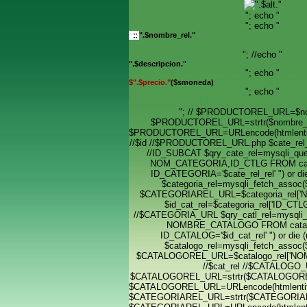
"; echo "
"; echo "
".$nombre_rel."
"; //echo "
".$descripcion."
"; echo "
$".$precio."
($smoneda)
"; echo "
"; // $PRODUCTOREL_URL=$no
$PRODUCTOREL_URL=strtr($nombre_re
$PRODUCTOREL_URL=URLencode(htmlent
//$id //$PRODUCTOREL_URL.php $cate_rel_re
//ID_SUBCAT $qry_cate_rel=mysqli_qu
NOM_CATEGORIA,ID_CTLG FROM ca
ID_CATEGORIA='$cate_rel_rel' ") or die 
$categoria_rel=mysqli_fetch_assoc($
$CATEGORIAREL_URL=$categoria_rel['
$id_cat_rel=$categoria_rel['ID_CTLG'
//$CATEGORIA_URL $qry_catl_rel=mysqli_
NOMBRE_CATALOGO FROM cata
ID_CATALOG='$id_cat_rel' ") or die (m
$catalogo_rel=mysqli_fetch_assoc($
$CATALOGOREL_URL=$catalogo_rel['N
//$cat_rel //$CATALOGO
$CATALOGOREL_URL=strtr($CATALOGOREL
$CATALOGOREL_URL=URLencode(htmlent
$CATEGORIAREL_URL=strtr($CATEGORIAR