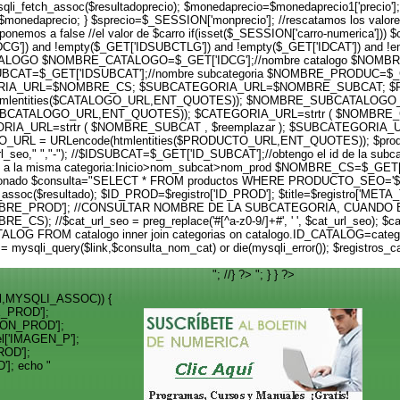
fetch_assoc($resultadoprecio); $monedaprecio=$monedaprecio1['precio']; i
nedaprecio; } $sprecio=$_SESSION['monprecio']; //rescatamos los valores //
ponemos a false //el valor de $carro if(isset($_SESSION['carro-numerica'])) $
['IDCG']) and !empty($_GET['IDSUBCTLG']) and !empty($_GET['IDCAT']) and !em
D CATALOGO $NOMBRE_CATALOGO=$_GET['IDCG'];//nombre catalogo $NOM
SUBCAT=$_GET['IDSUBCAT'];//nombre subcategoria $NOMBRE_PRODUC=$
A_URL=$NOMBRE_CS; $SUBCATEGORIA_URL=$NOMBRE_SUBCAT; $PR
tmlentities($CATALOGO_URL,ENT_QUOTES)); $NOMBRE_SUBCATALOGO_UR
CATALOGO_URL,ENT_QUOTES)); $CATEGORIA_URL=strtr ( $NOMBRE_CS
RIA_URL=strtr ( $NOMBRE_SUBCAT , $reemplazar ); $SUBCATEGORIA_U
RL = URLencode(htmlentities($PRODUCTO_URL,ENT_QUOTES)); $prod_ur
od_url_seo," ","-"); //$IDSUBCAT=$_GET['ID_SUBCAT'];//obtengo el id de la sub
 a la misma categoria:Inicio>nom_subcat>nom_prod $NOMBRE_CS=$_GET['IDCAT
seleccionado $consulta="SELECT * FROM productos WHERE PRODUCTO_SEO='$
etch_assoc($resultado); $ID_PROD=$registro['ID_PROD']; $title=$registro['M
ro['NOMBRE_PROD']; //CONSULTAR NOMBRE DE LA SUBCATEGORIA, CUA
); //$cat_url_seo = preg_replace('#[^a-z0-9/]+#', ' ', $cat_url_seo); $cat
ALOG FROM catalogo inner join categorias on catalogo.ID_CATALOG=cat
mysqli_query($link,$consulta_nom_cat) or die(mysqli_error()); $registros_
"; //} ?>
"; } } ?>
_rel,MYSQLI_ASSOC)) {
E_PROD'];
CION_PROD'];
el['IMAGEN_P'];
ROD'];
']; echo "