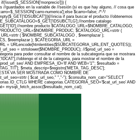
f(!isset($_SESSION['monprecio'])) {
guardados en la variable de //sesión (si es que hay alguno, // cosa que
carro=$_SESSION['carro-numerica'];else $carro=false; /*-*/
pty($_GET['IDSUBCAT'])){//inicia if para buscar el producto //obtenemos
BRE_SUBCATALOGO=$_GET['IDSUBCTLG'];//nombre catalogo
_GET['ID'];//nombre producto $CATALOGO_URL=$NOMBRE_CATALOGO;
ODUCTO_URL=$NOMBRE_PRODUC; $CATALOGO_URL=strtr (
L=strtr ( $NOMBRE_SUBCATALOGO , $reemplazar );
, $reemplazar ); $CATEGORIA_URL =
RL = URLencode(htmlentities($SUBCATEGORIA_URL,ENT_QUOTES));
l_seo = strtolower($NOMBRE_PRODUC); //$prod_url_seo =
categoria para poder consultar el nombre de la subcategoria que se mostrara
'];//obtengo el id de la categoria, para mostrar el nombre de la
prod_url_seo' AND EMPRESA_ID='8' AND WEB='1'"; $resultado =
ETA_TAG_TIT']; $meta_descrip=$registro['META_TAG_DESC'];
NDO ESTA VA SER MOSTRADA COMO NOMBRE DE
_url_seo=strtr ( $cat_url_seo," ","-"); $consulta_nom_cat="SELECT
egorias.ID_CTLG WHERE categorias.CATEGORIA_SEO='$cat_url_seo' AND
cat= mysqli_fetch_assoc($resultado_nom_cat);