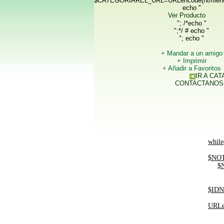
$CATEGORIAREL_URL=URLencode(htmlent
echo "
Ver Producto
"; /*echo "
";*/ # echo "
"; echo "
+
Mandar a un amigo
+
Imprimir
+
Añadir a Favoritos
IR A CA
CONTACTANOS
while
$NOT
$
$IDN
URLe