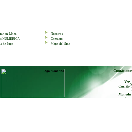
ar en Línea
Nosotros
tas NUMERICA
Contacto
s de Pago
Mapa del Sitio
Contáctano
Ver
$
Carrito
Moneda
envíe cu