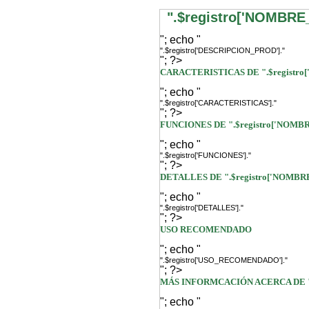
".$registro['NOMBRE
"; echo "
".$registro['DESCRIPCION_PROD']."
"; ?>
CARACTERISTICAS DE ".$registro
"; echo "
".$registro['CARACTERISTICAS']."
"; ?>
FUNCIONES DE ".$registro['NOMB
"; echo "
".$registro['FUNCIONES']."
"; ?>
DETALLES DE ".$registro['NOMBR
"; echo "
".$registro['DETALLES']."
"; ?>
USO RECOMENDADO
"; echo "
".$registro['USO_RECOMENDADO']."
"; ?>
MÁS INFORMCACIÓN ACERCA DE ".
"; echo "