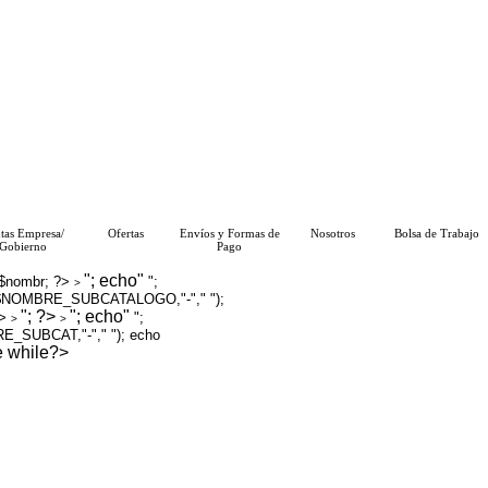
tas Empresa/
Ofertas
Envíos y Formas de
Nosotros
Bolsa de Trabajo
Gobierno
Pago
"; echo"
 $nombr; ?>
";
>
NOMBRE_SUBCATALOGO,"-"," ");
"; ?>
"; echo"
?>
";
>
>
_SUBCAT,"-"," "); echo
de while?>