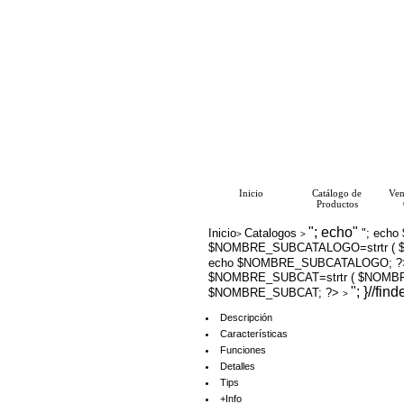
Inicio
Catálogo de
Ven
Productos
"; echo"
Inicio
Catalogos
"; echo
>
>
$NOMBRE_SUBCATALOGO=strtr ( $
echo $NOMBRE_SUBCATALOGO; 
$NOMBRE_SUBCAT=strtr ( $NOMBRE
"; }//fin
$NOMBRE_SUBCAT; ?>
>
Descripción
Características
Funciones
Detalles
Tips
+Info