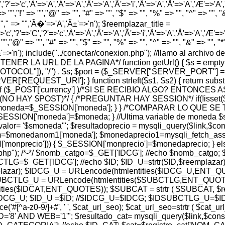
','?'=>'c','À'=>'A','Á'=>'A','Â'=>'A','Ã'=>'i','Ä'=>'A','Å'=>'A','Æ'=>'A','Ç'
> "","!" => "","@" => "", "#" => "", "$" => "", "%" => "", "^" => "", "&" 
 "","," => "",'Ã�'=>'A','Ã±'=>'n'); $reemplazar_title =
'c','?'=>'C','?'=>'c','À'=>'Á','Â'=>'A','Ã'=>'í','Ä'=>'A','Å'=>'A','Æ'=>'A',
"","@" => "", "#" => "", "$" => "", "%" => "", "^" => "", "&" => "", "*" =
','Ã±'=>'n'); include("../conectar/conexion.php"); //llamo al archiv
A OBTENER LA URL DE LA PAGINA*/ function getUrl() { $s = em
PROTOCOL"]), "/") . $s; $port = ($_SERVER["SERVER_PORT"] =
REQUEST_URI']; } function strleft($s1, $s2) { return substr($s1,
$_POST['currency'] )/*SI SE RECIBIO ALGO? ENTONCES 
 (NO HAY $POST)*/ { /*PREGUNTAR HAY SESSION*/ if(!isset
 $moneda=$_SESSION['moneda']; } } /*COMPARAR LO QUE 
ESSION['moneda']=$moneda; } //Ultima variable de moneda $
 '$smoneda'"; $resultadoprecio = mysqli_query($link,$consul
$monedanom1['moneda']; $monedaprecio1=mysqli_fetch_assoc
['monprecio'])) { $_SESSION['monprecio']=$monedaprecio; } e
r.php"); /*-*/ $nomb_catgo=$_GET['IDCG']; //echo $nomb_catgo;
=$_GET['IDCG']; //echo $ID; $ID_U=strtr($ID,$reemplazar)
lazar); $IDCG_U = URLencode(htmlentities($IDCG_U,ENT_Q
DSUBCTLG_U = URLencode(htmlentities($SUBCTLG,ENT_QUOTES)
entities($IDCAT,ENT_QUOTES)); $SUBCAT = strtr ( $SUBCAT, 
 $IDCG_U; $ID_U =$ID; //$IDCG_U=$IDCG; $IDSUBCTLG_U
e('#[^a-z0-9/]+#', ' ', $cat_url_seo); $cat_url_seo=strtr ( $cat
 WEB='1'"; $resultado_cat= mysqli_query($link,$consulta_c