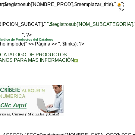
trtr($registrosub['NOMBRE_PROD'],$reemplazar_title)."
";
?>
CRIPCION_SUBCAT']."
".$registrosub['NOM_SUBCATEGORIA'].
"; ?>
Indice de Productos del Catalogo
echo implode(" << Página >> ", $links); ?>
A CATALOGO DE PRODUCTOS
ANOS PARA MAS INFORMACIÓN