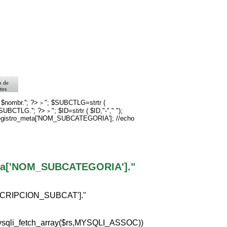
o de
tos
>
rno
 $nombr.''; ?>
"; $SUBCTLG=strtr (
>
$SUBCTLG.''; ?>
"; $ID=strtr ( $ID,"-"," ");
go
>
registro_meta['NOM_SUBCATEGORIA']; //echo
eta['NOM_SUBCATEGORIA']."
ESCRIPCION_SUBCAT']."
ysqli_fetch_array($rs,MYSQLI_ASSOC))