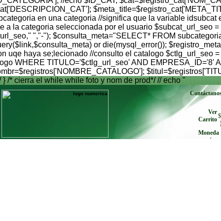
'ID_CATEGORIA']; //echo $ID_CAT; $cat=$registro_cat['NOM_CA
_cat['DESCRIPCION_CAT']; $meta_title=$registro_cat['META_TI
egoria en una categoria //significa que la variable idsubcat es
 a la categoria seleccionada por el usuario $subcat_url_seo =
$subcat_url_seo," ","-"); $consulta_meta="SELECT* FROM sub
$link,$consulta_meta) or die(mysql_error()); $registro_meta
on uqe haya se;lecionado //consulto el catalogo $ctlg_url_seo =
atalogo WHERE TITULO='$ctlg_url_seo' AND EMPRESA_ID='8' AND
 $nombr=$registros['NOMBRE_CATALOGO']; $titul=$registros['TIT
/ } /* cierra el while while foto y nom de prod*/ // echo "
Contáctano
Ver
$
Carrito
Moneda
envíe cu