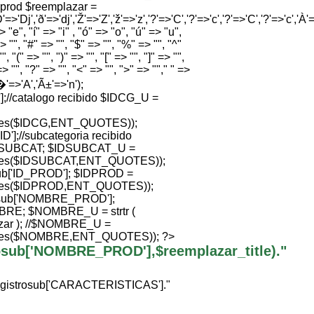
e prod $reemplazar =
'=>'Dj','ð'=>'dj','Ž'=>'Z','ž'=>'z','?'=>'C','?'=>'c','?'=>'C','?'=>'c','À'=>
 "e", "í" => "i" , "ó" => "o", "ú" => "u",
> "", "#" => "", "$" => "", "%" => "", "^"
", "(" => "", ")" => "", "[" => "", "]" => "",
=> "", "?" => "", "<" => "", ">" => ""," " =>
Ã�'=>'A','Ã±'=>'n');
//catalogo recibido $IDCG_U =
ties($IDCG,ENT_QUOTES));
];//subcategoria recibido
SUBCAT; $IDSUBCAT_U =
ties($IDSUBCAT,ENT_QUOTES));
b['ID_PROD']; $IDPROD =
ties($IDPROD,ENT_QUOTES));
sub['NOMBRE_PROD'];
; $NOMBRE_U = strtr (
ar ); //$NOMBRE_U =
ties($NOMBRE,ENT_QUOTES)); ?>
trosub['NOMBRE_PROD'],$reemplazar_title)."
egistrosub['CARACTERISTICAS']."