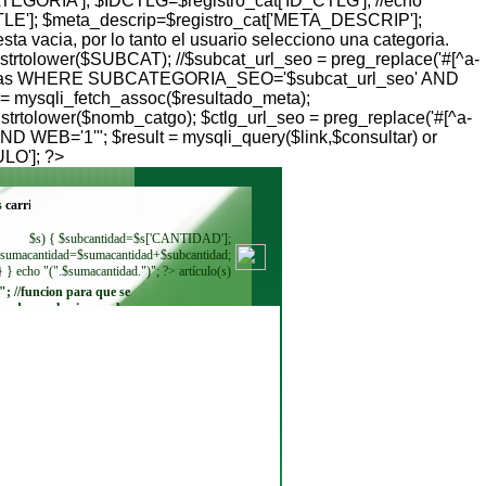
TEGORIA']; $IDCTLG=$registro_cat['ID_CTLG']; //echo
TLE']; $meta_descrip=$registro_cat['META_DESCRIP'];
ta vacia, por lo tanto el usuario selecciono una categoria.
 strtolower($SUBCAT); //$subcat_url_seo = preg_replace('#[^a-
categorias WHERE SUBCATEGORIA_SEO='$subcat_url_seo' AND
= mysqli_fetch_assoc($resultado_meta);
 strtolower($nomb_catgo); $ctlg_url_seo = preg_replace('#[^a-
 WEB='1'"; $result = mysqli_query($link,$consultar) or
ULO']; ?>
s
$s) { $subcantidad=$s['CANTIDAD'];
sumacantidad=$sumacantidad+$subcantidad;
} } echo "(".$sumacantidad.")"; ?> artículo(s)
"; //funcion para que se
ando se seleccione. echo
"
"; while ($regmoneda =
$resultadomoneda-
>fetch_row()) { echo"
"; } ?>