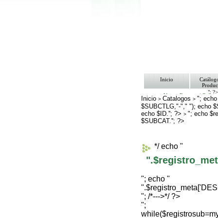
Inicio
Catálog
Produc
"; ?
Ventas Empresa/ Gobie
Inicio
Catalogos
"; echo
>
>
Ofertas
$SUBCTLG,"-"," "); echo 
Envíos y Formas de Pa
echo $ID.''; ?>
Nosotros
"; echo $
>
Bolsa de Trabajo
$SUBCAT.''; ?>
Contacto
*/ echo "
".$registro_m
"; echo "
".$registro_meta['D
"; /*--->*/ ?>
";
while($registrosub=m