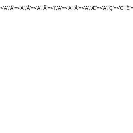
'A','Á'=>'A','Â'=>'A','Ã'=>'i','Ä'=>'A','Å'=>'A','Æ'=>'A','Ç'=>'C','È'=>'E',