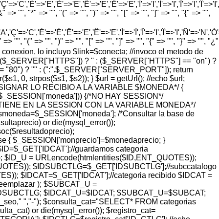
=>'C','È'=>'E','É'=>'E','Ê'=>'E','Ë'=>'E','Ì'=>'I','Í'=>'I','Î'=>'I','Ï'=>'I
=> "", "*" => "", "(" => "", ")" => "", "[" => "", "]" => "", "{" => "",
'Ç'=>'C','È'=>'É','Ê'=>'E','Ë'=>'E','Ì'=>'Í','Î'=>'I','Ï'=>'I','Ñ'=>'N','Ò'=>
> "", "(" => "", ")" => "", "[" => "", "]" => "", "{" => "", "}" => "", "¿"
o de conexion, lo incluyo $link=$conecta; //invoco el metodo de
pty($_SERVER["HTTPS"]) ? '' : ($_SERVER["HTTPS"] == "on") ?
= "80") ? "" : (":".$_SERVER["SERVER_PORT"]); return
 0, strpos($s1, $s2)); } $url = getUrl(); //echo $url;
ASIGNAR LO RECIBIO A LA VARIABLE $MONEDA*/ {
($_SESSION['moneda'])) {/*NO HAY SESSION*/
SE TIENE EN LA SESSION CON LA VARIABLE MONEDA*/
smoneda=$_SESSION['moneda']; /*Consultar la base de
taprecio) or die(mysql_error());
($resultadoprecio);
lse { $_SESSION['monprecio']=$monedaprecio; }
 $ID=$_GET['IDCAT'];//guardamos categoria
; $ID_U = URLencode(htmlentities($ID,ENT_QUOTES));
UOTES)); $IDSUBCTLG=$_GET['IDSUBCTLG'];//subccatalogo
); $IDCAT=$_GET['IDCAT'];//categoria recibido $IDCAT =
$reemplazar ); $SUBCAT_U =
=$IDSUBCTLG; $IDCAT_U=$IDCAT; $SUBCAT_U=$SUBCAT;
_url_seo," ","-"); $consulta_cat="SELECT* FROM categorias
at) or die(mysql_error()); $registro_cat=