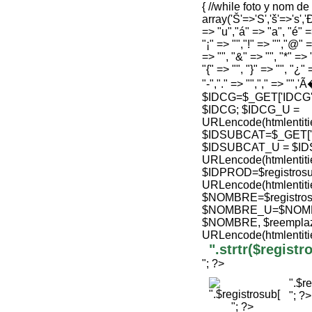
{ //while foto y nom d
array('Š'=>'S','š'=>'s','Ð
=> "u","á" => "a", "é" =>
"¡" => "","!" => "","@" =
=> "", "&" => "", "*" => "
"{" => "", "}" => "", "¿" 
"-","." => "","," => "",'
$IDCG=$_GET['IDCG'];
$IDCG; $IDCG_U =
URLencode(htmlenti
$IDSUBCAT=$_GET['ID'
$IDSUBCAT_U = $ID
URLencode(htmlenti
$IDPROD=$registrosu
URLencode(htmlenti
$NOMBRE=$registro
$NOMBRE_U=$NOMBRE
$NOMBRE, $reemplaz
URLencode(htmlenti
".strtr($regis
"; ?>
".$r
"; ?>
"; ?>