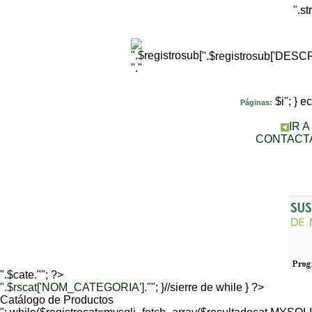
".s
".$registrosub['DES
"."
$i"; } 
Páginas:
IR 
CONTACT
".$cate.""; ?>
".$rscat['NOM_CATEGORIA']."
"; }//sierre de while } ?>
Catálogo de Productos