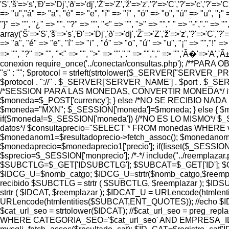
'S','š'=>'s','Ð'=>'Dj','ð'=>'dj','Ž'=>'Z','ž'=>'z','?'=>'C','?'=>'c','?'=>'C
=> "u","á" => "a", "é" => "e", "í" => "i" , "ó" => "o", "ú" => "u", "¡" =
"}" => "", "¿" => "", "?" => "", "<" => "", ">" => ""," " => "-","." =>
array('Š'=>'S','š'=>'s','Ð'=>'Dj','ð'=>'dj','Ž'=>'Z','ž'=>'z','?'=>'C','?'=>
=> "a", "é" => "e", "í" => "i" , "ó" => "o", "ú" => "u", "¡" => "","!" => 
=> "", "?" => "", "<" => "", ">" => "","." => "","," => "",'Ã�'=>'A
conexion require_once('../conectar/consultas.php'); /**PAR
"s" : ""; $protocol = strleft(strtolower($_SERVER["SERVER_
$protocol . "://" . $_SERVER['SERVER_NAME'] . $port . $_SERVER['
/*SESSION PARA LAS MONEDAS, CONVERTIR MONEDA*/ if (
$moneda=$_POST['currency']; } else /*NO SE RECIBIO NADA
$moneda="MXN"; $_SESSION['moneda']=$moneda; } else {
if($moneda!=$_SESSION['moneda']) {/*NO ES LO MISMO*/ $_S
datos*/ $consultaprecio="SELECT * FROM monedas WHERE valor=
$monedanom1=$resultadoprecio->fetch_assoc(); $monedanom=
$monedaprecio=$monedaprecio1['precio']; if(!isset($_SESSION
$sprecio=$_SESSION['monprecio']; /*-*/ include("../reemplaza
$SUBCTLG=$_GET['IDSUBCTLG']; $SUBCAT=$_GET['ID']; $CTLG
$IDCG_U=$nomb_catgo; $IDCG_U=strtr($nomb_catgo,$reemp
recibido $SUBCTLG = strtr ( $SUBCTLG, $reemplazar ); $I
strtr ( $IDCAT, $reemplazar ); $IDCAT_U = URLencode(html
URLencode(htmlentities($SUBCAT,ENT_QUOTES)); //echo
$cat_url_seo = strtolower($IDCAT); //$cat_url_seo = preg_replac
WHERE CATEGORIA_SEO='$cat_url_seo' AND EMPRESA_ID='8' AND