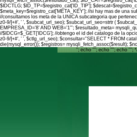
mysqli_fetch_assoc($resultado_cat); $ID_CAT=$registro_cat[
$IDCTLG; $ID_TP=$registro_cat['ID_TIP']; $descat=$registro
$meta_key=$registro_cat['META_KEY']; //si hay mas de una subcat
//consultamos los meta de la UNICA subcategoria que pertenece
z0-9/]+#', ' ', $subcat_url_seo); $subcat_url_seo=strtr ( 
EMPRESA_ID='8' AND WEB='1'"; $resultado_meta= mysqli_query(
//$IDCG=$_GET['IDCG']; //obtengo el id del catalogo de la opci
z0-9/]+#', ' ', $ctlg_url_seo); $consultar="SELECT * FROM c
die(mysql_error()); $registros= mysqli_fetch_assoc($result);
"; echo ""; echo ""; echo ""; *