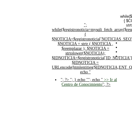
while(
{ $C
";
str
while($registronoticia=mysqli_fetch_array($
{
$NOTICIA=$registronoticia['NOTICIAS_SEO'
$NOTICIA = strtr ( $NOTICIA ,
$reemplazar ); $NOTICIA =
strtolower($NOTICIA);
$IDNOTICIA=$registronoticia['ID_NOTICIA']
$IDNOTICIA =
URLencode(htmlentities($IDNOTICIA,ENT_
echo "
"; ?>
"; } echo ""; echo "
>> Ir al
Centro de Conocimiento
"; ?>