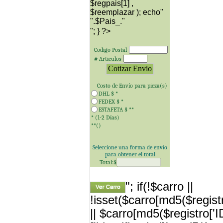
$regpais[1] ,
$reemplazar ); echo"
"; } ?>
Codigo Postal
# Articulos
Costo de Envío para
pieza(s)
DHL $
*
FEDEX $
*
ESTAFETA $
**
* (1-2 Días)
**(
)
Seleccione una forma de envío
para obtener el total
Total:$
"; if(!$carro ||
!isset($carro[md5($registr
|| $carro[md5($registro['