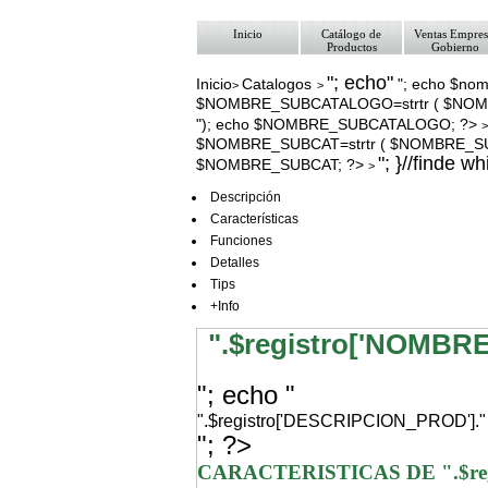
Inicio
Catálogo de
Ventas Empres
Productos
Gobierno
"; echo"
Inicio
Catalogos
"; echo $nom
>
>
$NOMBRE_SUBCATALOGO=strtr ( $NOM
"); echo $NOMBRE_SUBCATALOGO; ?>
$NOMBRE_SUBCAT=strtr ( $NOMBRE_SUBC
"; }//finde w
$NOMBRE_SUBCAT; ?>
>
Descripción
Características
Funciones
Detalles
Tips
+Info
".$registro['NOMBR
"; echo "
".$registro['DESCRIPCION_PROD']."
"; ?>
CARACTERISTICAS DE ".$re