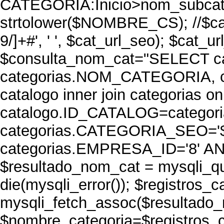
CATEGORIA:Inicio>nom_subcat
strtolower($NOMBRE_CS); //$cat
9/]+#', ' ', $cat_url_seo); $cat_ur
$consulta_nom_cat="SELECT c
categorias.NOM_CATEGORIA, 
catalogo inner join categorias on
catalogo.ID_CATALOG=catego
categorias.CATEGORIA_SEO='$
categorias.EMPRESA_ID='8' AND
$resultado_nom_cat = mysqli_qu
die(mysqli_error()); $registros_c
mysqli_fetch_assoc($resultado_
$nombre_categoria=$registros