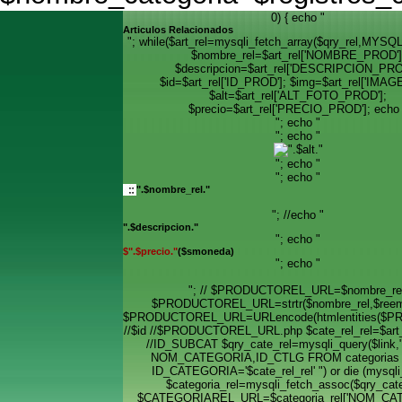
0) { echo "
Articulos Relacionados
"; while($art_rel=mysqli_fetch_array($qry_rel,MYS
$nombre_rel=$art_rel['NOMBRE_PROD']
$descripcion=$art_rel['DESCRIPCION_PRO
$id=$art_rel['ID_PROD']; $img=$art_rel['IMAG
$alt=$art_rel['ALT_FOTO_PROD'];
$precio=$art_rel['PRECIO_PROD']; echo 
"; echo "
"; echo "
"; echo "
"; echo "
".$nombre_rel."
"; //echo "
".$descripcion."
"; echo "
$".$precio."
($smoneda)
"; echo "
"; // $PRODUCTOREL_URL=$nombre_rel
$PRODUCTOREL_URL=strtr($nombre_rel,$reemp
$PRODUCTOREL_URL=URLencode(htmlentities($
//$id //$PRODUCTOREL_URL.php $cate_rel_rel=$art_r
//ID_SUBCAT $qry_cate_rel=mysqli_query($lin
NOM_CATEGORIA,ID_CTLG FROM categoria
ID_CATEGORIA='$cate_rel_rel' ") or die (mysqli_
$categoria_rel=mysqli_fetch_assoc($qry_cate
$CATEGORIAREL_URL=$categoria_rel['NOM_CAT