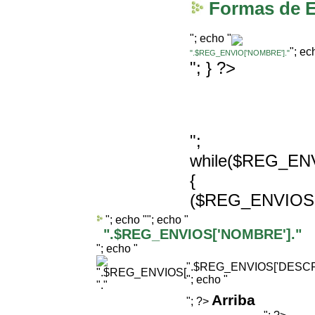
Formas de 
"; echo "
"; ec
".$REG_ENVIO['NOMBRE']."
"; } ?>
";
while($REG_EN
{ $REDI
($REG_ENVIOS[
"; echo "
"; echo "
".$REG_ENVIOS['NOMBRE']."
"; echo "
".$REG_ENVIOS['DESCRI
"; echo "
"."
Arriba
"; ?>