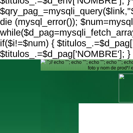
$titulos_.=$d_env['NOMBRE']; }*/
$qry_pag_=mysqli_query($link,
die (mysql_error()); $num=mysq
while($d_pag=mysqli_fetch_ar
if($i!=$num) { $titulos_.=$d_pag[
$titulos_.=$d_pag['NOMBRE']; } 
";//
echo ""; echo ""; echo ""; echo ""; echo 
foto y nom de prod*/ 