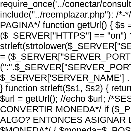
require_once('../conectar/consulta
include("../reemplazar.php"); 
PAGINA*/ function getUrl() { $s
($_SERVER["HTTPS"] == "on") ? "
strleft(strtolower($_SERVER["S
= ($_SERVER["SERVER_PORT"] =
(":".$_SERVER["SERVER_PORT"]); 
$_SERVER['SERVER_NAME'] . 
} function strleft($s1, $s2) { retu
$url = getUrl(); //echo $url;
CONVERTIR MONEDA*/ if ($_POS
ALGO? ENTONCES ASIGNAR L
$MONEDA*/ { $moneda=$_POST['