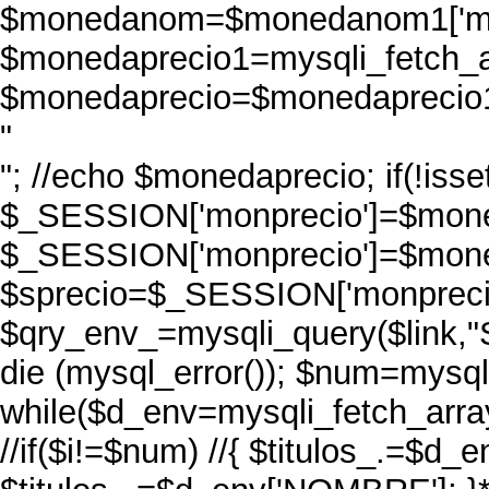
$monedanom=$monedanom1['mo
$monedaprecio1=mysqli_fetch_a
$monedaprecio=$monedaprecio1[
"
"; //echo $monedaprecio; if(!iss
$_SESSION['monprecio']=$moned
$_SESSION['monprecio']=$mone
$sprecio=$_SESSION['monprecio
$qry_env_=mysqli_query($link,
die (mysql_error()); $num=mysq
while($d_env=mysqli_fetch_ar
//if($i!=$num) //{ $titulos_.=$d_e