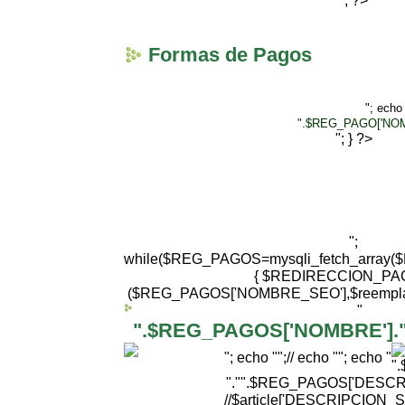
"; ?>
Formas de Pagos
"; echo
".$REG_PAGO['NOM
"; } ?>
";
while($REG_PAGOS=mysqli_fetch_arra
{ $REDIRECCION_PAG
($REG_PAGOS['NOMBRE_SEO'],$reemplazar
"
".$REG_PAGOS['NOMBRE'].
"; echo "";//
echo ""; echo "
"."
".$REG_PAGOS['DESCRI
//$article['DESCRIPCION_S