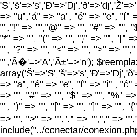
'S','š'=>'s','Ð'=>'Dj','ð'=>'dj','Ž'=>
=> "u","á" => "a", "é" => "e", "í" =
"","!" => "","@" => "", "#" => "", "
"*" => "", "(" => "", ")" => "", "[" =
"", "?" => "", "<" => "", ">" => "","
"",'Ã�'=>'A','Ã±'=>'n'); $reempla
array('Š'=>'S','š'=>'s','Ð'=>'Dj','ð'=
=> "a", "é" => "e", "í" => "i" , "ó"
=> "", "#" => "", "$" => "", "%" => 
"", ")" => "", "[" => "", "]" => "", "
=> "", ">" => "","." => "","," => ""
include("../conectar/conexion.php