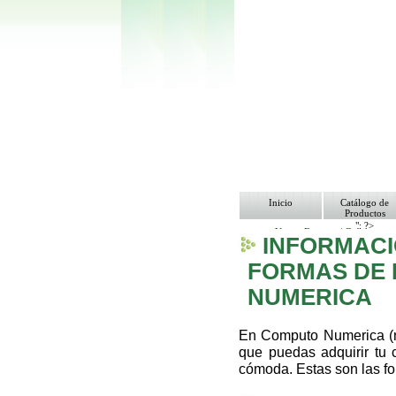
Inicio
Catálogo de
Productos
"; ?>
Ventas Empresa/ Gobierno
INFORMACI
Ofertas
Envíos y Formas de Pago
Nosotros
FORMAS DE 
Bolsa de Trabajo
Contacto
NUMERICA
En Computo Numerica (n
que puedas adquirir tu 
cómoda. Estas son las f