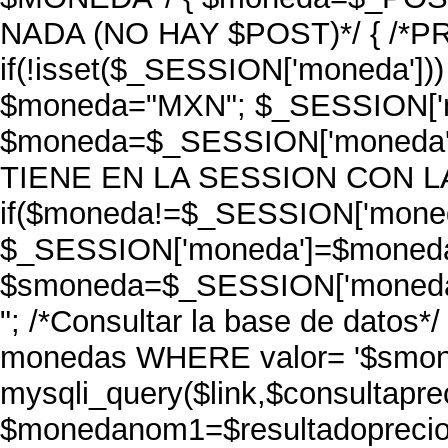
NADA (NO HAY $POST)*/ { /*
if(!isset($_SESSION['moneda']
$moneda="MXN"; $_SESSION['mo
$moneda=$_SESSION['moneda'
TIENE EN LA SESSION CON L
if($moneda!=$_SESSION['moned
$_SESSION['moneda']=$moneda; 
$smoneda=$_SESSION['moneda']
"; /*Consultar la base de dato
monedas WHERE valor= '$smoned
mysqli_query($link,$consultaprec
$monedanom1=$resultadoprecio-