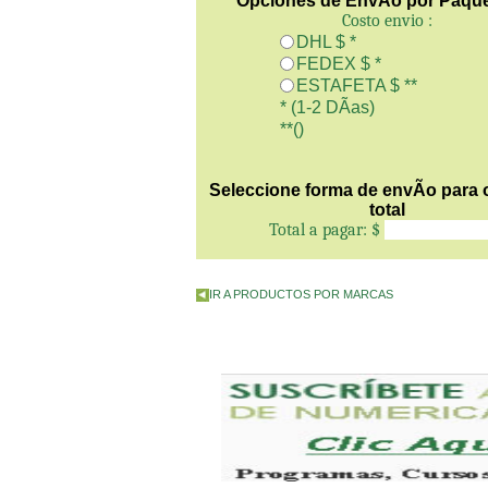
Opciones de EnvÃ­o por Paquet
Costo envio :
DHL $
*
FEDEX $
*
ESTAFETA $
**
* (1-2 DÃ­as)
**(
)
Seleccione forma de envÃ­o para 
total
Total a pagar:
$
IR A PRODUCTOS POR MARCAS