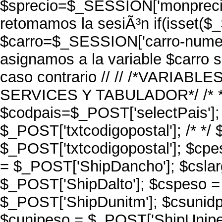
$sprecio=$_SESSION['monprecio']
retomamos la sesiÃ³n if(isset($
$carro=$_SESSION['carro-numeric
asignamos a la variable $carro s
caso contrario // //
/*VARIABLE
SERVICES Y TABULADOR*/ /* */
$codpais=$_POST['selectPais'];
$_POST['txtcodigopostal']; /* */
$_POST['txtcodigopostal']; $cp
= $_POST['ShipDancho']; $cslar
$_POST['ShipDalto']; $cspeso 
$_POST['ShipDunitm']; $csunidp
$cunipeso = $_POST['ShipUnipes