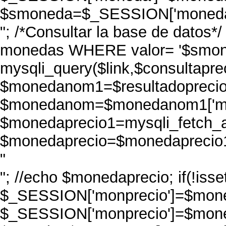
$smoneda=$_SESSION['moneda']
"; /*Consultar la base de dato
monedas WHERE valor= '$smoned
mysqli_query($link,$consultapreci
$monedanom1=$resultadoprecio-
$monedanom=$monedanom1['mo
$monedaprecio1=mysqli_fetch_a
$monedaprecio=$monedaprecio1[
"
"; //echo $monedaprecio; if(!iss
$_SESSION['monprecio']=$moned
$_SESSION['monprecio']=$mone