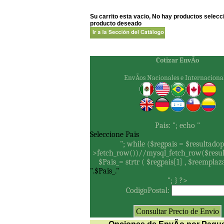
Su carrito esta vacio, No hay productos selec
producto deseado
Cotizar EnvÃ­o
EnvÃ­os Nacionales e Internaciona
Pais:
"; echo "
"; while ($regpais = $resultadop
>fetch_row())//mysql_fetch_row($resul
$Pais_= strtr ( $regpais[1] , $reemplaz
"; } ?>
CodigoPostal: