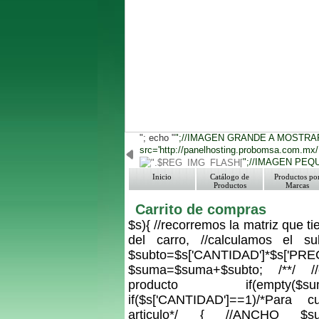
"; echo "
";//IMAGEN GRANDE A MOSTRAR
src='http://panelhosting.probomsa.com.mx
";//IMAGEN PEQ
Inicio
Catálogo de
Productos po
Productos
Marcas
Carrito de compras
$s){ //recorremos la matriz que ti
del carro, //calculamos el su
$subto=$s['CANTIDAD']*$s['PR
$suma=$suma+$subto; /**/ //
producto if(empty(
if($s['CANTIDAD']==1)/*Par
articulo*/ { //ANCHO $suba