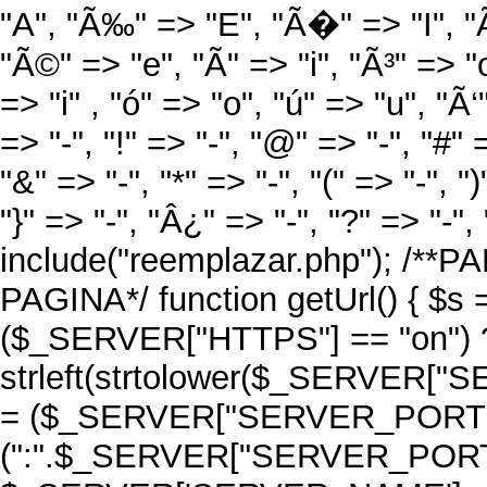
"A", "Ã‰" => "E", "Ã�" => "I", "
"Ã©" => "e", "Ã­" => "i", "Ã³" => "
=> "i" , "ó" => "o", "ú" => "u", "Ã
=> "-", "!" => "-", "@" => "-", "#" 
"&" => "-", "*" => "-", "(" => "-", ")
"}" => "-", "Â¿" => "-", "?" => "-", 
include("reemplazar.php"); /
PAGINA*/ function getUrl() { $s
($_SERVER["HTTPS"] == "on") ? "
strleft(strtolower($_SERVER["S
= ($_SERVER["SERVER_PORT"] =
(":".$_SERVER["SERVER_PORT"]); 