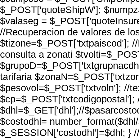
$_POST['quoteShipW']; $numpza
$valaseg = $_POST['quoteInsure
//Recuperacion de valores de los 
$tizone=$_POST['txtpaiscod']; /
consulta a zonati $tvolti=$_POST['t
$grupoD=$_POST['txtgrupnacdhl'
tarifaria $zonaN=$_POST['txtzonat
$pesovol=$_POST['txtvoln']; //te
$cp=$_POST['txtcodigopostal']; /*
$dhl=$_GET['dhl'];//$pasarcost
$costodhl= number_format($dhl/
$_SESSION['costodhl']=$dhl; } /