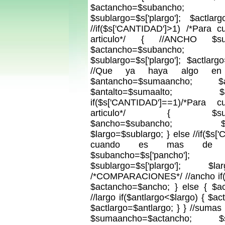
$actancho=$subanc
$sublargo=$s['plargo']; $actlar
//if($s['CANTIDAD']>1) /*Para
articulo*/ { //ANCHO $suba
$actancho=$subanc
$sublargo=$s['plargo']; $actlarg
//Que ya haya algo en 
$antancho=$sumaancho; $ant
$antalto=$sumaalto; $an
if($s['CANTIDAD']==1)/*Par
articulo*/ { $subanch
$ancho=$subancho; $subla
$largo=$sublargo; } else //if($s
cuando es mas de 1
$subancho=$s['pancho']; 
$sublargo=$s['plargo']; $l
/*COMPARACIONES*/ //ancho if(
$actancho=$ancho; } else { $a
//largo if($antlargo<$largo) { $ac
$actlargo=$antlargo; } } //suma
$sumaancho=$actancho; $sum