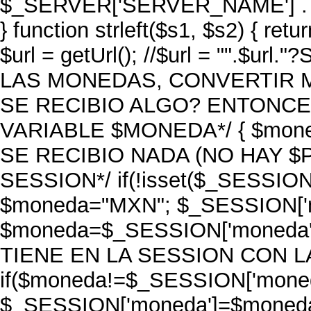
$_SERVER['SERVER_NAME'] . 
} function strleft($s1, $s2) { retu
$url = getUrl(); //$url = "".$url
LAS MONEDAS, CONVERTIR MONE
SE RECIBIO ALGO? ENTONCES
VARIABLE $MONEDA*/ { $moneda
SE RECIBIO NADA (NO HAY $P
SESSION*/ if(!isset($_SESSION
$moneda="MXN"; $_SESSION['mo
$moneda=$_SESSION['moneda'
TIENE EN LA SESSION CON L
if($moneda!=$_SESSION['moned
$_SESSION['moneda']=$moneda; 