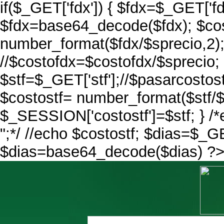
if($_GET['fdx']) { $fdx=$_GET['fd
$fdx=base64_decode($fdx); $co
number_format($fdx/$sprecio,2)
//$costofdx=$costofdx/$sprecio; i
$stf=$_GET['stf'];//$pasarcostos
$costostf= number_format($stf/$
$_SESSION['costostf']=$stf; } /*
";*/ //echo $costostf; $dias=$_GE
$dias=base64_decode($dias) ?