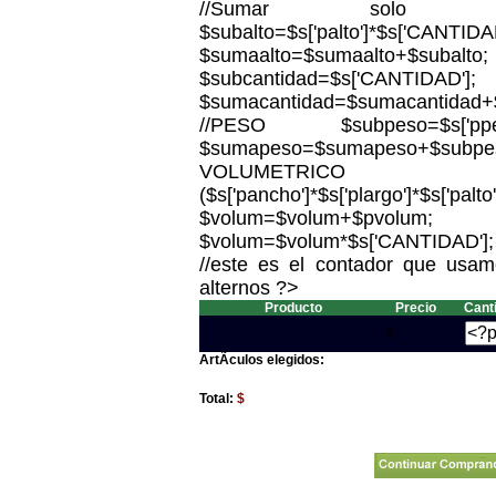
//Sumar solo l
$subalto=$s['palto']*$s['CANTIDAD
$sumaalto=$sumaalto
$subcantidad=$s['CANTIDAD'];
$sumacantidad=$sumacantidad+$
//PESO $subpeso=$s['ppeso'
$sumapeso=$sumapeso+$
VOLUMETRICO 
($s['pancho']*$s['plargo']*$s['palto
$volum=$volum+$pvolum;
$volum=$volum*$s['CANTIDAD']; 
//este es el contador que usamo
alternos ?>
Producto
Precio
Cant
$
ArtÃ­culos elegidos:
Total:
$