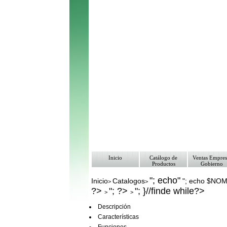
Inicio
Catálogo de
Ventas Empres
Productos
Gobierno
"; echo"
Inicio
Catalogos
"; echo $NO
>
>
?>
"; ?>
"; }//finde while?>
>
>
Descripción
Características