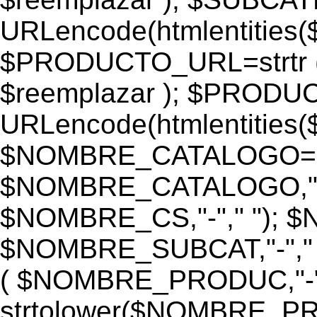
URLencode(htmlentiti
$PRODUCTO_URL=strtr
$reemplazar ); $PROD
URLencode(htmlentiti
$NOMBRE_CATALOGO=st
$NOMBRE_CATALOGO,"-",
$NOMBRE_CS,"-"," "); 
$NOMBRE_SUBCAT,"-","
( $NOMBRE_PRODUC,"-","
strtolower($NOMBRE_PRO