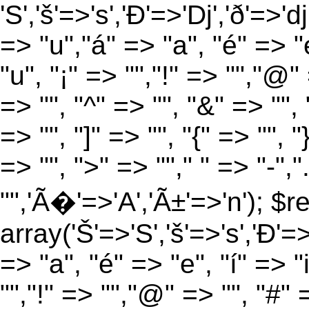
'S','š'=>'s','Ð'=>'Dj','ð'=>'d
=> "u","á" => "a", "é" => "e
"u", "¡" => "","!" => "","@"
=> "", "^" => "", "&" => "", "
=> "", "]" => "", "{" => "", 
=> "", ">" => ""," " => "-","
"",'Ã�'=>'A','Ã±'=>'n'); $r
array('Š'=>'S','š'=>'s','Ð'=>'
=> "a", "é" => "e", "í" => "
"","!" => "","@" => "", "#" 