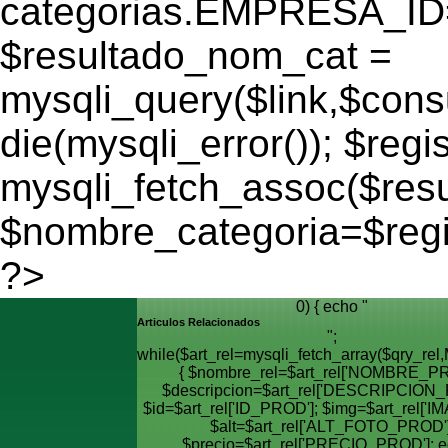
categorias.EMPRESA_ID='
$resultado_nom_cat =
mysqli_query($link,$cons
die(mysqli_error()); $regi
mysqli_fetch_assoc($res
$nombre_categoria=$reg
?>
0) { echo "
Articulos Relacionados
";
while($art_rel=mysqli_fetch_array($qry_
{ $nombre_rel=$art_rel['NOMBRE_PR
$descripcion=$art_rel['DESCRIPCION_
$id=$art_rel['ID_PROD']; $img=$art_rel['I
$alt=$art_rel['ALT_FOTO_PROD']
$precio=$art_rel['PRECIO_PROD']; e