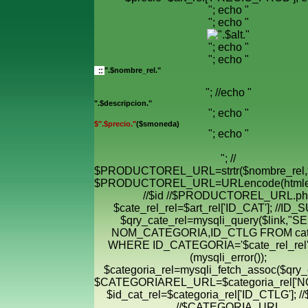
"; echo "
"; echo "
"; echo "
"; echo "
".$nombre_rel."
"; //echo "
".$descripcion."
"; echo "
$".$precio."
($smoneda)
"; echo "
"; //
$PRODUCTOREL_URL=strtr($nombre_rel,$
$PRODUCTOREL_URL=URLencode(htmle
//$id //$PRODUCTOREL_URL.ph
$cate_rel_rel=$art_rel['ID_CAT']; //ID
$qry_cate_rel=mysqli_query($link,"
NOM_CATEGORIA,ID_CTLG FROM cate
WHERE ID_CATEGORIA='$cate_rel_rel' "
(mysqli_error());
$categoria_rel=mysqli_fetch_assoc($qry_c
$CATEGORIAREL_URL=$categoria_rel['
$id_cat_rel=$categoria_rel['ID_CTLG']; //
//$CATEGORIA_URL