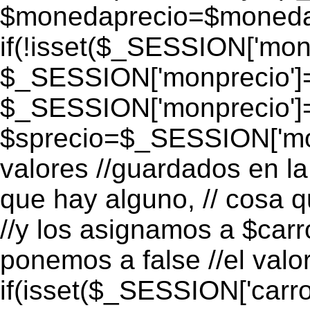
$monedaprecio=$monedapr
if(!isset($_SESSION['monp
$_SESSION['monprecio']=
$_SESSION['monprecio']
$sprecio=$_SESSION['mon
valores //guardados en la 
que hay alguno, // cosa 
//y los asignamos a $carro
ponemos a false //el valo
if(isset($_SESSION['carro