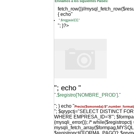
Enviamos a los siguientes Paises:
fetch_row())//mysql_fetch_row($resu
{ echo"
".$regpais1[1]."
"; }?>
"; echo "
".$registro['NOMBRE_PROD']."
"; } echo "
Precio($smoneda):$".number_format(
"; $qrypctj="SELECT DISTINCT F
WHERE EMPRESA_ID='8'"; $formpag=m
(mysqli_error()); /* while($registropctj 
mysqli_fetch_array($formpag,MYS
$registropctj['FORMA_PAGO']; $qr