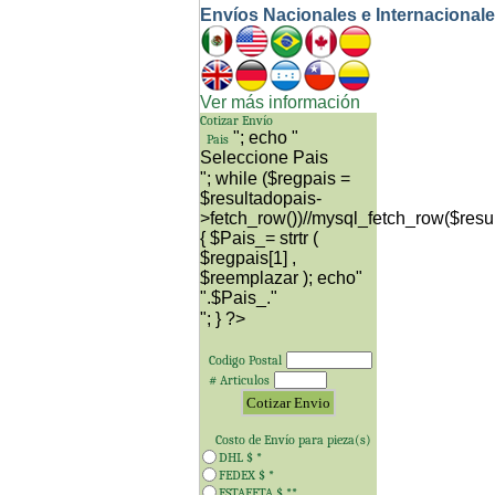
Envíos Nacionales e Internacional
Ver más información
Cotizar Envío
"; echo "
Pais
"; while ($regpais =
$resultadopais-
>fetch_row())//mysql_fetch_row($resu
{ $Pais_= strtr (
$regpais[1] ,
$reemplazar ); echo"
"; } ?>
Codigo Postal
# Articulos
Costo de Envío para
pieza(s)
DHL $
*
FEDEX $
*
ESTAFETA $
**