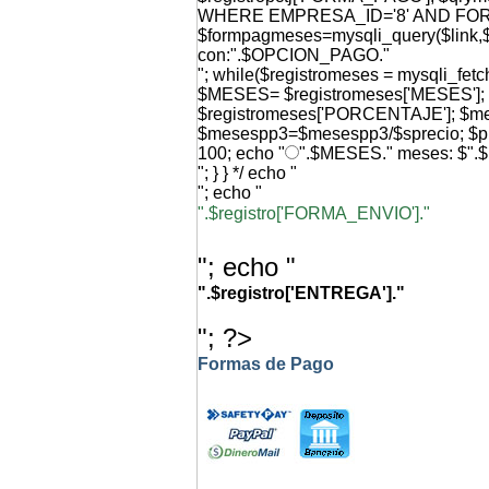
WHERE EMPRESA_ID='8' AND FO
$formpagmeses=mysqli_query($link,$q
con:".$OPCION_PAGO."
"; while($registromeses = mysqli_f
$MESES= $registromeses['MESES'
$registromeses['PORCENTAJE']; $
$mesespp3=$mesespp3/$sprecio; $p
100; echo "
".$MESES." meses: $".
"; } } */ echo "
"; echo "
".$registro['FORMA_ENVIO']."
"; echo "
".$registro['ENTREGA']."
"; ?>
Formas de Pago