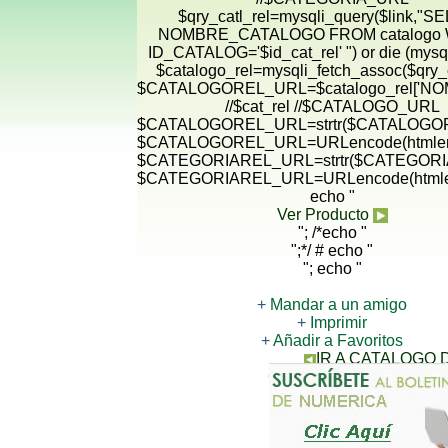
$qry_catl_rel=mysqli_query($link,"
NOMBRE_CATALOGO FROM catalogo
ID_CATALOG='$id_cat_rel' ") or die (mysqli
$catalogo_rel=mysqli_fetch_assoc($qry_c
$CATALOGOREL_URL=$catalogo_rel['N
//$cat_rel //$CATALOGO_URL
$CATALOGOREL_URL=strtr($CATALOGORE
$CATALOGOREL_URL=URLencode(htmlen
$CATEGORIAREL_URL=strtr($CATEGORIA
$CATEGORIAREL_URL=URLencode(htmle
echo "
Ver Producto
"; /*echo "
";*/ # echo "
"; echo "
+
Mandar a un amigo
+
Imprimir
+
Añadir a Favoritos
IR A CATALOGO
CONTACTANOS PARA 