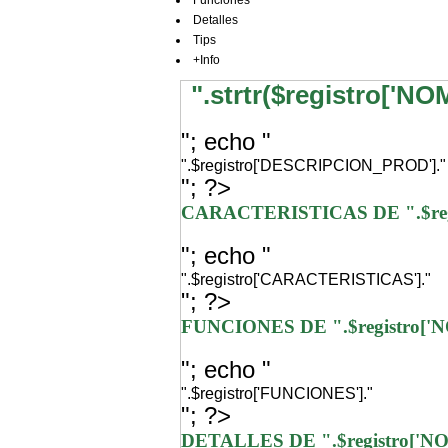
Funciones
Detalles
Tips
+Info
".strtr($registro['N
"; echo "
".$registro['DESCRIPCION_PROD']."
"; ?>
CARACTERISTICAS DE ".$re
"; echo "
".$registro['CARACTERISTICAS']."
"; ?>
FUNCIONES DE ".$registro[
"; echo "
".$registro['FUNCIONES']."
"; ?>
DETALLES DE ".$registro['