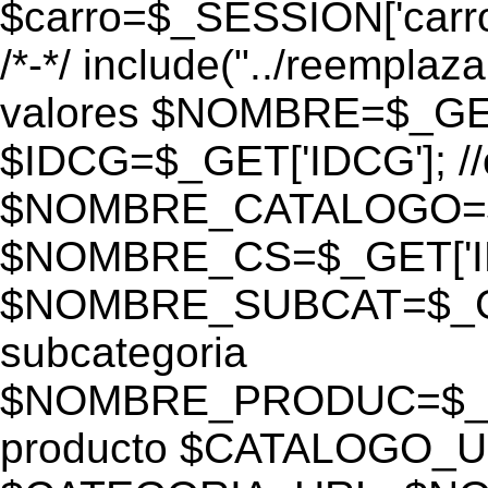
$carro=$_SESSION['carro-
/*-*/ include("../reemplaza
valores $NOMBRE=$_GE
$IDCG=$_GET['IDCG']; /
$NOMBRE_CATALOGO=$_GE
$NOMBRE_CS=$_GET['IDC
$NOMBRE_SUBCAT=$_GET
subcategoria
$NOMBRE_PRODUC=$_GE
producto $CATALOGO