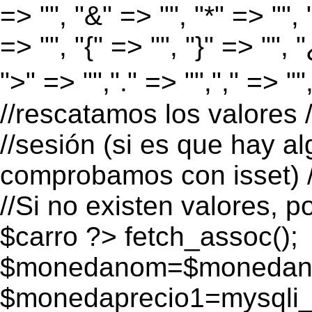
=> "", "&" => "", "*" => "", "
=> "", "{" => "", "}" => "", 
">" => "","." => "","," => "
//rescatamos los valores 
//sesión (si es que hay a
comprobamos con isset) /
//Si no existen valores, p
$carro ?>
fetch_assoc();
$monedanom=$monedano
$monedaprecio1=mysqli_f