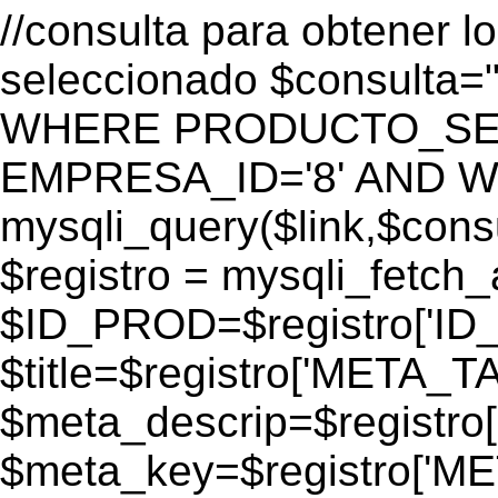
//consulta para obtener l
seleccionado $consulta
WHERE PRODUCTO_SEO=
EMPRESA_ID='8' AND WEB
mysqli_query($link,$consul
$registro = mysqli_fetch_
$ID_PROD=$registro['ID
$title=$registro['META_T
$meta_descrip=$registr
$meta_key=$registro['M