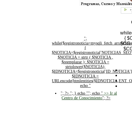
"
while
{ $
";
while($registronoticia=mysqli_fetch_array($
$CG =
{
$CG
$NOTICIA=$registronoticia['NOTICIAS_SEO'
$NOTICIA = strtr ( $NOTICIA ,
$reemplazar ); $NOTICIA =
strtolower($NOTICIA);
$IDNOTICIA=$registronoticia['ID_NOTICIA']
$IDNOTICIA =
URLencode(htmlentities($IDNOTICIA,ENT_
echo "
"; ?>
"; } echo ""; echo "
>> Ir al
Centro de Conocimiento
"; ?>