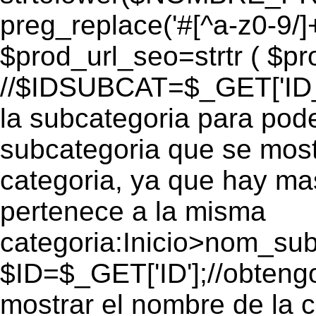
preg_replace('#[^a-z0-9/]+
$prod_url_seo=strtr ( $pro
//$IDSUBCAT=$_GET['ID_S
la subcategoria para pode
subcategoria que se mos
categoria, ya que hay ma
pertenece a la misma
categoria:Inicio>nom_s
$ID=$_GET['ID'];//obtengo
mostrar el nombre de la 