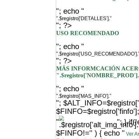
"; echo "
".$registro['DETALLES']."
"; ?>
USO RECOMENDADO
"; echo "
".$registro['USO_RECOMENDADO'].
"; ?>
MÁS INFORMCACIÓN ACER
".$registro['NOMBRE_PROD']
"; echo "
".$registro['MAS_INFO']."
"; $ALT_INFO=$registro['a
$FINFO=$registro['finfo'
"
"; } i
$FINFO!='' ) { echo "
Ver A