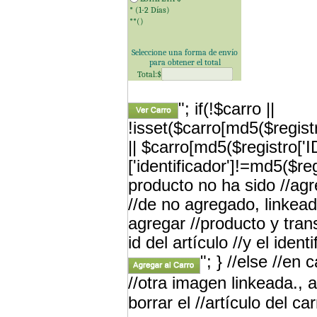
* (1-2 Días)
**(
)
Seleccione una forma de envío
para obtener el total
Total:$
"; if(!$carro ||
!isset($carro[md5($registr
|| $carro[md5($registro['
['identificador']!=md5($re
producto no ha sido //a
//de no agregado, linkead
agregar //producto y tran
id del artículo //y el iden
"; } //else //en
//otra imagen linkeada., a
borrar el //artículo del car