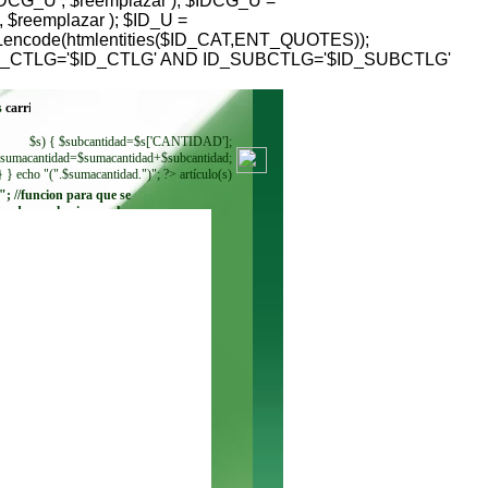
G_U , $reemplazar ); $IDCG_U =
reemplazar ); $ID_U =
RLencode(htmlentities($ID_CAT,ENT_QUOTES));
HERE ID_CTLG='$ID_CTLG' AND ID_SUBCTLG='$ID_SUBCTLG'
s
$s) { $subcantidad=$s['CANTIDAD'];
sumacantidad=$sumacantidad+$subcantidad;
} } echo "(".$sumacantidad.")"; ?> artículo(s)
"; //funcion para que se
ando se seleccione. echo
"
"; while ($regmoneda =
$resultadomoneda-
>fetch_row()) { echo"
"; } ?>