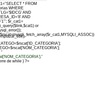
at1="SELECT * FROM
gorias WHERE
TLG='$IDCG' AND
ESA_ID='8' AND
1'"; $r_cat1=
i_query($link,$cat1) or
sql_error());
($rscat=mysqli_fetch_array($r_cat1,MYSQLI_ASSOC))
lazar_title);
ATEGO=$rscat['ID_CATEGORIA'];
EGO=$rscat['NOM_CATEGORIA'];
 "
cat['NOM_CATEGORIA']."
sierre de while } ?>