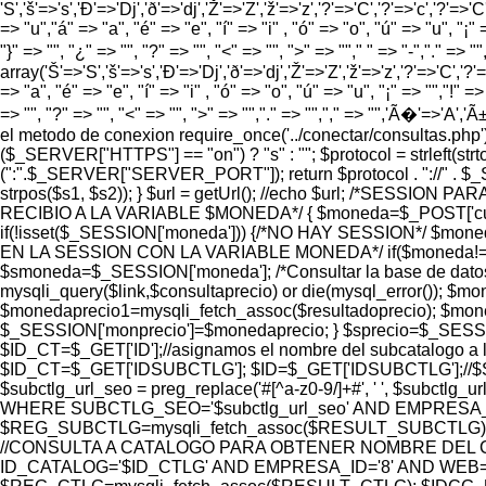
'S','š'=>'s','Ð'=>'Dj','ð'=>'dj','Ž'=>'Z','ž'=>'z','?'=>'C','?'=>'c','?'=>'C
=> "u","á" => "a", "é" => "e", "í" => "i" , "ó" => "o", "ú" => "u", "¡" =
"}" => "", "¿" => "", "?" => "", "<" => "", ">" => ""," " => "-","." =>
array('Š'=>'S','š'=>'s','Ð'=>'Dj','ð'=>'dj','Ž'=>'Z','ž'=>'z','?'=>'C','?'=>
=> "a", "é" => "e", "í" => "i" , "ó" => "o", "ú" => "u", "¡" => "","!" => 
=> "", "?" => "", "<" => "", ">" => "","." => "","," => "",'Ã�'=>'A
el metodo de conexion require_once('../conectar/consultas.p
($_SERVER["HTTPS"] == "on") ? "s" : ""; $protocol = strlef
(":".$_SERVER["SERVER_PORT"]); return $protocol . "://" . $
strpos($s1, $s2)); } $url = getUrl(); //echo $url; /*SES
RECIBIO A LA VARIABLE $MONEDA*/ { $moneda=$_POST['cur
if(!isset($_SESSION['moneda'])) {/*NO HAY SESSION*/ $m
EN LA SESSION CON LA VARIABLE MONEDA*/ if($moneda!=$_S
$smoneda=$_SESSION['moneda']; /*Consultar la base de dat
mysqli_query($link,$consultaprecio) or die(mysql_error());
$monedaprecio1=mysqli_fetch_assoc($resultadoprecio); $moned
$_SESSION['monprecio']=$monedaprecio; } $sprecio=$_SESSIO
$ID_CT=$_GET['ID'];//asignamos el nombre del subcatalogo a l
$ID_CT=$_GET['IDSUBCTLG']; $ID=$_GET['IDSUBCTLG'];//$SUBC
$subctlg_url_seo = preg_replace('#[^a-z0-9/]+#', ' ', 
WHERE SUBCTLG_SEO='$subctlg_url_seo' AND EMPRESA_ID=
$REG_SUBCTLG=mysqli_fetch_assoc($RESULT_SUBCTLG);
//CONSULTA A CATALOGO PARA OBTENER NOMBRE DEL C
ID_CATALOG='$ID_CTLG' AND EMPRESA_ID='8' AND WEB='1'"