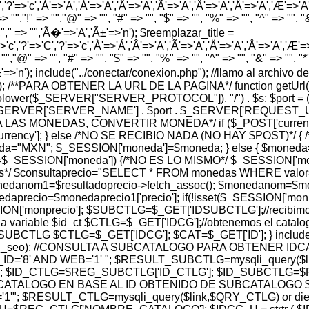
','?'=>'c','À'=>'A','Á'=>'A','Â'=>'A','Ã'=>'A','Ä'=>'A','Å'=>'A','Æ'=>'A','Ç
> "","!" => "","@" => "", "#" => "", "$" => "", "%" => "", "^" => "", "&" 
 "","," => "",'Ã�'=>'A','Ã±'=>'n'); $reemplazar_title =
'c','?'=>'C','?'=>'c','À'=>'Á','Â'=>'A','Ã'=>'A','Ä'=>'A','Å'=>'A','Æ'=>'A',
"","@" => "", "#" => "", "$" => "", "%" => "", "^" => "", "&" => "", "*" =
','Ã±'=>'n'); include("../conectar/conexion.php"); //llamo al archi
hp'); /**PARA OBTENER LA URL DE LA PAGINA*/ function getUrl(
t(strtolower($_SERVER["SERVER_PROTOCOL"]), "/") . $s; $port
_SERVER['SERVER_NAME'] . $port . $_SERVER['REQUEST_URI']; } 
SION PARA LAS MONEDAS, CONVERTIR MONEDA*/ if ($_POST['cu
rency']; } else /*NO SE RECIBIO NADA (NO HAY $POST)*/
oneda="MXN"; $_SESSION['moneda']=$moneda; } else { $mon
ESSION['moneda']) {/*NO ES LO MISMO*/ $_SESSION['moned
os*/ $consultaprecio="SELECT * FROM monedas WHERE valor= 
 $monedanom1=$resultadoprecio->fetch_assoc(); $monedanom=$
aprecio=$monedaprecio1['precio']; if(!isset($_SESSION['monpr
N['monprecio']; $SUBCTLG=$_GET['IDSUBCTLG'];//recibimos e
a variable $id_ct $CTLG=$_GET['IDCG'];//obtenemos el catalog
TLG $CTLG=$_GET['IDCG']; $CAT=$_GET['ID']; } include("../r
$subctlg_url_seo); //CONSULTA A SUBCATALOGO PARA OBTEN
'8' AND WEB='1' "; $RESULT_SUBCTLG=mysqli_query($link
 $ID_CTLG=$REG_SUBCTLG['ID_CTLG']; $ID_SUBCTLG=$RE
ATALOGO EN BASE AL ID OBTENIDO DE SUBCATALOGO $
; $RESULT_CTLG=mysqli_query($link,$QRY_CTLG) or die(my