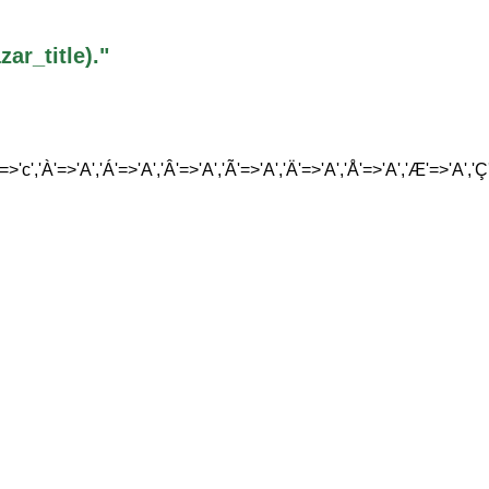
r_title)."
'=>'c','À'=>'A','Á'=>'A','Â'=>'A','Ã'=>'A','Ä'=>'A','Å'=>'A','Æ'=>'A','Ç'=>'