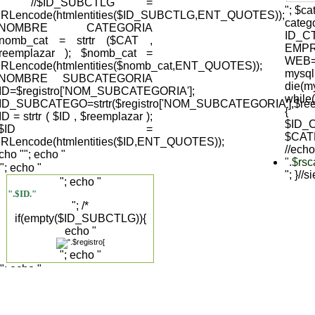
); //$ID_SUBCTLG =
"; $c
RLencode(htmlentities($ID_SUBCTLG,ENT_QUOTES));
cate
//NOMBRE CATEGORIA
ID_C
nomb_cat = strtr ($CAT ,
EMPR
reemplazar ); $nomb_cat =
WEB='
RLencode(htmlentities($nomb_cat,ENT_QUOTES));
mysql
//NOMBRE SUBCATEGORIA
die(my
ID=$registro['NOM_SUBCATEGORIA'];
while
ID_SUBCATEGO=strtr($registro['NOM_SUBCATEGORIA'],$reemp
{
ID = strtr ( $ID , $reemplazar );
$ID_C
//$ID =
$CAT
RLencode(htmlentities($ID,ENT_QUOTES));
//echo
cho "
"; echo "
".$rs
"; echo "
"; }//
"; echo "
".$ID."
"; /*
if(empty($ID_SUBCTLG)){
echo "
"; echo "
"; echo "
".$registro['DESCRIPCION_SUBCAT']."
".$registro['NOM_SUBCATEGORIA']."
"; }else{ */ echo "