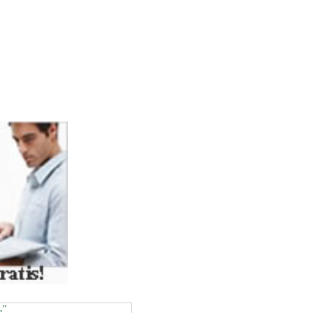
ASSOC))
."