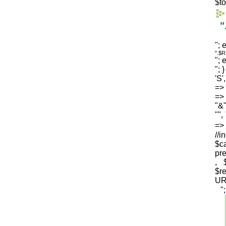
$to
"
"; 
".$
"; 
"; 
'S'
=> 
=> 
"&"
"",
=
//i
$c
pre
, 
$
UR
"