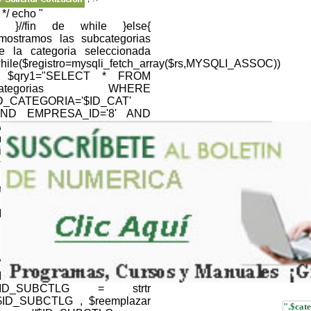
; */ echo "
; }//fin de while }else{
/mostramos las subcategorias
e la categoria seleccionada
hile($registro=mysqli_fetch_array($rs,MYSQLI_ASSOC))
 $qry1="SELECT * FROM
categorias WHERE
D_CATEGORIA='$ID_CAT'
ND EMPRESA_ID='8' AND
EB='1' "; $resultQRY =
ysqli_query($link,$qry1) or
ie(mysqli_error());
hile($registroQRY=mysqli_fetch_array($resultQRY,MYSQLI_
nomb_cat=$registroQRY['NOM_CATEGORIA'];
} //NOMBRE CATALOGO
ID_CTLG=$CTLG; $ID_CTLG
 strtr ($ID_CTLG , $reemplazar
); $ID_CTLG =
RLencode(htmlentities($ID_CTLG,ENT_QUOTES));
//NOMBRE SUBCATALOGO
ID_SUBCTLG=$SUBCTLG;
$ID_SUBCTLG = strtr
$ID_SUBCTLG , $reemplazar
".$cate