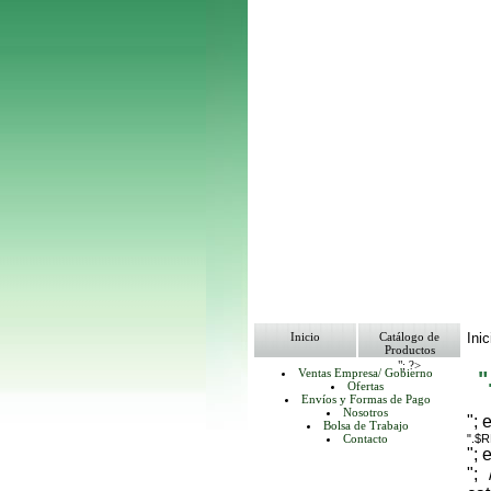
Inicio
Catálogo de
Inic
Productos
"; ?>
Ventas Empresa/ Gobierno
Ofertas
Envíos y Formas de Pago
Nosotros
"; 
Bolsa de Trabajo
Contacto
".$
"; 
";