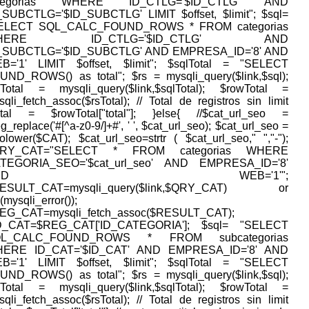
ategorias WHERE ID_CTLG='$ID_CTLG' AND
_SUBCTLG='$ID_SUBCTLG' LIMIT $offset, $limit"; $sql=
ELECT SQL_CALC_FOUND_ROWS * FROM categorias
HERE ID_CTLG='$ID_CTLG' AND
_SUBCTLG='$ID_SUBCTLG' AND EMPRESA_ID='8' AND
B='1' LIMIT $offset, $limit"; $sqlTotal = "SELECT
UND_ROWS() as total"; $rs = mysqli_query($link,$sql);
sTotal = mysqli_query($link,$sqlTotal); $rowTotal =
qli_fetch_assoc($rsTotal); // Total de registros sin limit
otal = $rowTotal["total"]; }else{ //$cat_url_seo =
g_replace('#[^a-z0-9/]+#', ' ', $cat_url_seo); $cat_url_seo =
tolower($CAT); $cat_url_seo=strtr ( $cat_url_seo," ","-");
QRY_CAT="SELECT * FROM categorias WHERE
TEGORIA_SEO='$cat_url_seo' AND EMPRESA_ID='8'
AND WEB='1'";
ESULT_CAT=mysqli_query($link,$QRY_CAT) or
(mysqli_error());
EG_CAT=mysqli_fetch_assoc($RESULT_CAT);
D_CAT=$REG_CAT['ID_CATEGORIA']; $sql= "SELECT
QL_CALC_FOUND_ROWS * FROM subcategorias
ERE ID_CAT='$ID_CAT' AND EMPRESA_ID='8' AND
B='1' LIMIT $offset, $limit"; $sqlTotal = "SELECT
UND_ROWS() as total"; $rs = mysqli_query($link,$sql);
sTotal = mysqli_query($link,$sqlTotal); $rowTotal =
qli_fetch_assoc($rsTotal); // Total de registros sin limit