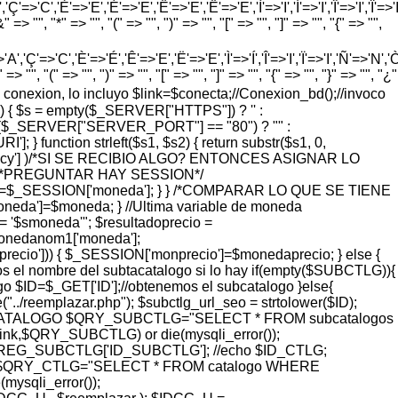
'=>'C','È'=>'E','É'=>'E','Ê'=>'E','Ë'=>'E','Ì'=>'I','Í'=>'I','Î'=>'I','Ï'=>'I
=> "", "*" => "", "(" => "", ")" => "", "[" => "", "]" => "", "{" => "",
'Ç'=>'C','È'=>'É','Ê'=>'E','Ë'=>'E','Ì'=>'Í','Î'=>'I','Ï'=>'I','Ñ'=>'N','Ò'=>
> "", "(" => "", ")" => "", "[" => "", "]" => "", "{" => "", "}" => "", "¿"
vo de conexion, lo incluyo $link=$conecta;//Conexion_bd();//invoco
) { $s = empty($_SERVER["HTTPS"]) ? '' :
 = ($_SERVER["SERVER_PORT"] == "80") ? "" :
function strleft($s1, $s2) { return substr($s1, 0,
rrency'] )/*SI SE RECIBIO ALGO? ENTONCES ASIGNAR LO
 { /*PREGUNTAR HAY SESSION*/
eda=$_SESSION['moneda']; } } /*COMPARAR LO QUE SE TIENE
a']=$moneda; } //Ultima variable de moneda
'$smoneda'"; $resultadoprecio =
monedanom1['moneda'];
ecio'])) { $_SESSION['monprecio']=$monedaprecio; } else {
l nombre del subtacatalogo si lo hay if(empty($SUBCTLG)){
o $ID=$_GET['ID'];//obtenemos el subcatalogo }else{
eemplazar.php"); $subctlg_url_seo = strtolower($ID);
ER IDCATALOGO $QRY_SUBCTLG="SELECT * FROM subcatalogos
,$QRY_SUBCTLG) or die(mysqli_error());
G_SUBCTLG['ID_SUBCTLG']; //echo $ID_CTLG;
QRY_CTLG="SELECT * FROM catalogo WHERE
sqli_error());