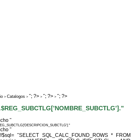
"; ?>
"; ?>
"; ?>
io
Catalogos
>
>
>
>
".$REG_SUBCTLG['NOMBRE_SUBCTLG']."
echo "
REG_SUBCTLG['DESCRIPCION_SUBCTLG']."
echo "
 //$sql= "SELECT SQL_CALC_FOUND_ROWS * FROM