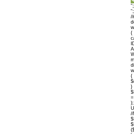
"
"
/
d
w
{
I
A
W
m
d
w
{
$
$
=
U
$
(