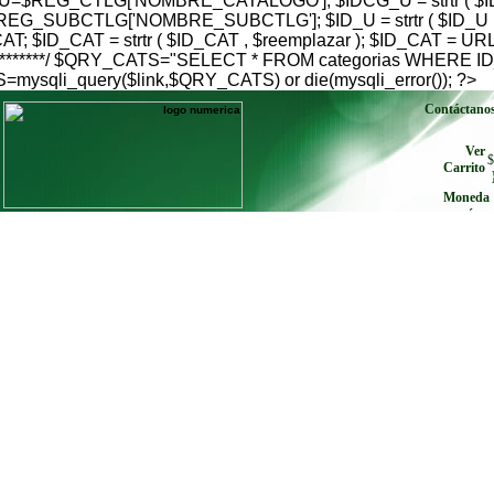
$REG_CTLG['NOMBRE_CATALOGO']; $IDCG_U = strtr ( $IDC
G_SUBCTLG['NOMBRE_SUBCTLG']; $ID_U = strtr ( $ID_U , $
; $ID_CAT = strtr ( $ID_CAT , $reemplazar ); $ID_CAT = U
go***************/ $QRY_CATS="SELECT * FROM categorias W
qli_query($link,$QRY_CATS) or die(mysqli_error()); ?>
Contáctano
Ver
$
Carrito
Moneda
envíe cu