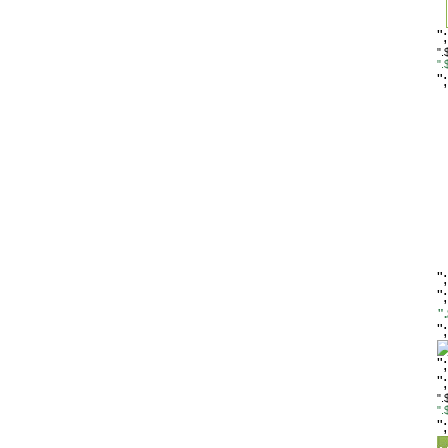
"
".
"
"
"
"
"
"
"
"
".
"
"