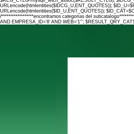
$REG_CTLG=mysqli_fetch_assoc($RESULT_CTLG); $IDCG_U=
URLencode(htmlentities($IDCG_U,ENT_QUOTES)); $ID_U=$RE
URLencode(htmlentities($ID_U,ENT_QUOTES)); $ID_CAT=$CAT
/******************encontramos categorias del subcatalo
AND EMPRESA_ID='8' AND WEB='1'"; $RESULT_QRY_CATS=mys