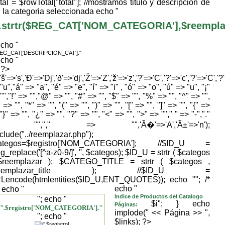
tal = $rowTotal["total"]; //mostramos titulo y descripcion de
la categoria seleccionada echo "
.strtr($REG_CAT['NOM_CATEGORIA'],$reemplaza
echo "
REG_CAT['DESCRIPCION_CAT']."
echo "
} ?>
,'š'=>'s','Ð'=>'Dj','ð'=>'dj','Ž'=>'Z','ž'=>'z','?'=>'C','?'=>'c','?'=>'C','?
"u","á" => "a", "é" => "e", "í" => "i" , "ó" => "o", "ú" => "u", "¡"
"","!" => "","@" => "", "#" => "", "$" => "", "%" => "", "^" => "",
 => "", "*" => "", "(" => "", ")" => "", "[" => "", "]" => "", "{" =>
 "}" => "", "¿" => "", "?" => "", "<" => "", ">" => ""," " => "-","."
> "","," => "",'Ã�'=>'A','Ã±'=>'n');
nclude("../reemplazar.php");
ategos=$registro['NOM_CATEGORIA']; //$ID_U =
g_replace('[^a-z0-9/]', '', $categos); $ID_U = strtr ( $categos
$reemplazar ); $CATEGO_TITLE = strtr ( $categos ,
reemplazar_title ); //$ID_U =
Lencode(htmlentities($ID_U,ENT_QUOTES)); echo "
"; /*
echo "
; echo "
Indice de Productos del Catalogo
"; echo "
$i"; } echo
Páginas:
".$registro['NOM_CATEGORIA']."
implode(" << Página >> ",
"; echo "
$links); ?>