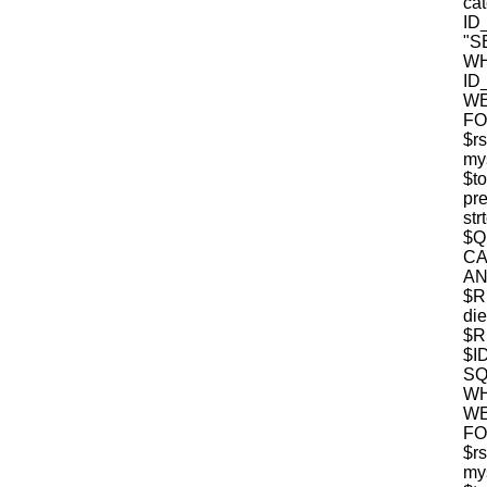
c
ID
"S
W
ID
WE
FO
$r
mys
$t
pre
str
$
CA
$R
die
$R
$I
S
WH
WE
FO
$r
mys