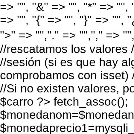
=> "", "&" => "", "*" => "", "
=> "", "{" => "", "}" => "", 
">" => "","." => "","," => "
//rescatamos los valores 
//sesión (si es que hay a
comprobamos con isset) /
//Si no existen valores, p
$carro ?>
fetch_assoc();
$monedanom=$monedano
$monedaprecio1=mysqli_f