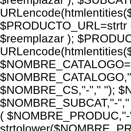
URLencode(htmlentiti
$PRODUCTO_URL=strtr
$reemplazar ); $PROD
URLencode(htmlentiti
$NOMBRE_CATALOGO=st
$NOMBRE_CATALOGO,"-",
$NOMBRE_CS,"-"," "); 
$NOMBRE_SUBCAT,"-","
( $NOMBRE_PRODUC,"-","
strtolower($NOMBRE_PRO