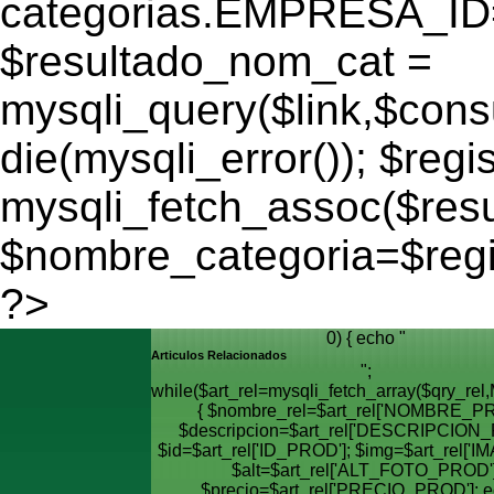
categorias.EMPRESA_ID='
$resultado_nom_cat =
mysqli_query($link,$cons
die(mysqli_error()); $regi
mysqli_fetch_assoc($res
$nombre_categoria=$reg
?>
0) { echo "
Articulos Relacionados
";
while($art_rel=mysqli_fetch_array($qry_
{ $nombre_rel=$art_rel['NOMBRE_PR
$descripcion=$art_rel['DESCRIPCION_
$id=$art_rel['ID_PROD']; $img=$art_rel['I
$alt=$art_rel['ALT_FOTO_PROD']
$precio=$art_rel['PRECIO_PROD']; e