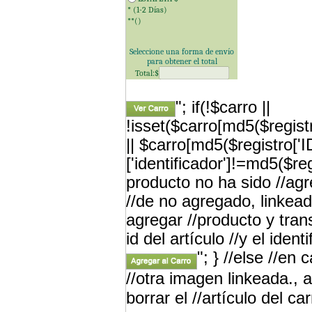
* (1-2 Días)
**(
)
Seleccione una forma de envío
para obtener el total
Total:$
"; if(!$carro ||
!isset($carro[md5($registr
|| $carro[md5($registro['
['identificador']!=md5($re
producto no ha sido //a
//de no agregado, linkead
agregar //producto y tran
id del artículo //y el iden
"; } //else //en
//otra imagen linkeada., a
borrar el //artículo del car