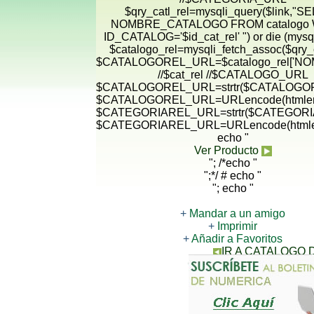
$qry_catl_rel=mysqli_query($link,"
NOMBRE_CATALOGO FROM catalogo
ID_CATALOG='$id_cat_rel' ") or die (mysqli
$catalogo_rel=mysqli_fetch_assoc($qry_c
$CATALOGOREL_URL=$catalogo_rel['N
//$cat_rel //$CATALOGO_URL
$CATALOGOREL_URL=strtr($CATALOGORE
$CATALOGOREL_URL=URLencode(htmlen
$CATEGORIAREL_URL=strtr($CATEGORIA
$CATEGORIAREL_URL=URLencode(htmle
echo "
Ver Producto
"; /*echo "
";*/ # echo "
"; echo "
+
Mandar a un amigo
+
Imprimir
+
Añadir a Favoritos
IR A CATALOGO
CONTACTANOS PARA 