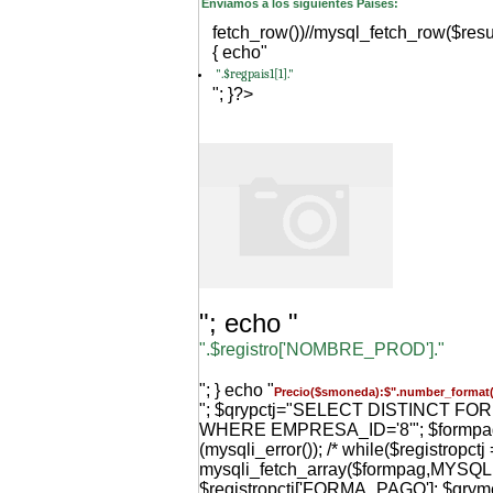
Enviamos a los siguientes Paises:
fetch_row())//mysql_fetch_row($resu
{ echo"
".$regpais1[1]."
"; }?>
"; echo "
".$registro['NOMBRE_PROD']."
"; } echo "
Precio($smoneda):$".number_format(
"; $qrypctj="SELECT DISTINCT F
WHERE EMPRESA_ID='8'"; $formpag=m
(mysqli_error()); /* while($registropctj 
mysqli_fetch_array($formpag,MYS
$registropctj['FORMA_PAGO']; $qr