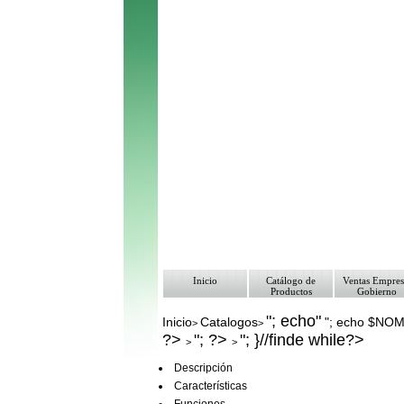
Inicio
Catálogo de
Ventas Empres
Productos
Gobierno
"; echo"
Inicio
Catalogos
"; echo $NO
>
>
?>
"; ?>
"; }//finde while?>
>
>
Descripción
Características