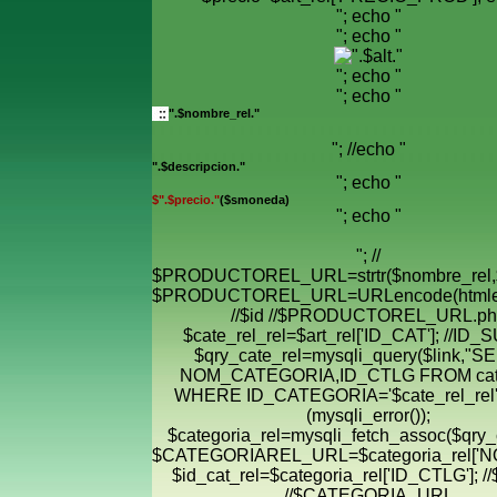
"; echo "
"; echo "
"; echo "
"; echo "
".$nombre_rel."
"; //echo "
".$descripcion."
"; echo "
$".$precio."
($smoneda)
"; echo "
"; //
$PRODUCTOREL_URL=strtr($nombre_rel,$
$PRODUCTOREL_URL=URLencode(htmle
//$id //$PRODUCTOREL_URL.ph
$cate_rel_rel=$art_rel['ID_CAT']; //ID
$qry_cate_rel=mysqli_query($link,"
NOM_CATEGORIA,ID_CTLG FROM cate
WHERE ID_CATEGORIA='$cate_rel_rel' "
(mysqli_error());
$categoria_rel=mysqli_fetch_assoc($qry_c
$CATEGORIAREL_URL=$categoria_rel['
$id_cat_rel=$categoria_rel['ID_CTLG']; //
//$CATEGORIA_URL