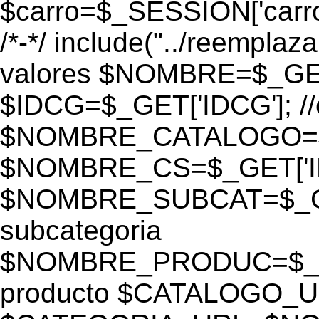
$carro=$_SESSION['carro-
/*-*/ include("../reemplaza
valores $NOMBRE=$_GE
$IDCG=$_GET['IDCG']; /
$NOMBRE_CATALOGO=$_GE
$NOMBRE_CS=$_GET['IDC
$NOMBRE_SUBCAT=$_GET
subcategoria
$NOMBRE_PRODUC=$_GE
producto $CATALOGO