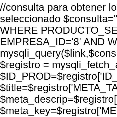
//consulta para obtener l
seleccionado $consulta
WHERE PRODUCTO_SEO=
EMPRESA_ID='8' AND WEB
mysqli_query($link,$consul
$registro = mysqli_fetch_
$ID_PROD=$registro['ID
$title=$registro['META_T
$meta_descrip=$registr
$meta_key=$registro['M