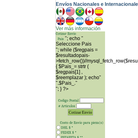
Envíos Nacionales e Internacional
Ver más información
Cotizar Envío
"; echo "
Pais
"; while ($regpais =
$resultadopais-
>fetch_row())//mysql_fetch_row($resu
{ $Pais_= strtr (
$regpais[1] ,
$reemplazar ); echo"
"; } ?>
Codigo Postal
# Articulos
Costo de Envío para
pieza(s)
DHL $
*
FEDEX $
*
ESTAFETA $
**