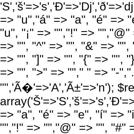
'S','š'=>'s','Ð'=>'Dj','ð'=>'d
=> "u","á" => "a", "é" => "e
"u", "¡" => "","!" => "","@"
=> "", "^" => "", "&" => "", "
=> "", "]" => "", "{" => "", 
=> "", ">" => ""," " => "-","
"",'Ã�'=>'A','Ã±'=>'n'); $r
array('Š'=>'S','š'=>'s','Ð'=>'
=> "a", "é" => "e", "í" => "
"","!" => "","@" => "", "#" 