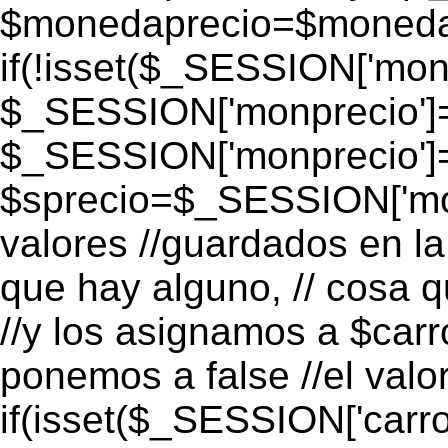
$monedaprecio=$monedapr
if(!isset($_SESSION['monp
$_SESSION['monprecio']=
$_SESSION['monprecio']
$sprecio=$_SESSION['mon
valores //guardados en la 
que hay alguno, // cosa 
//y los asignamos a $carro
ponemos a false //el valo
if(isset($_SESSION['carro