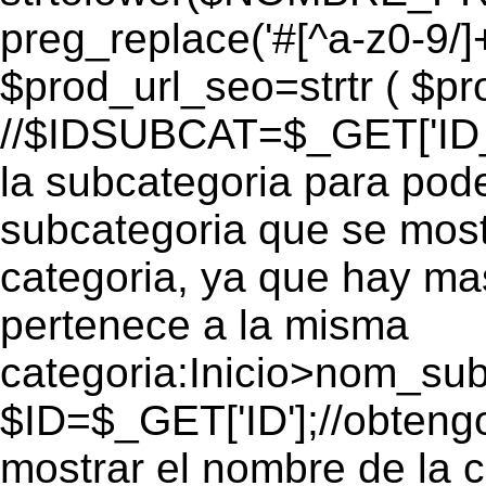
preg_replace('#[^a-z0-9/]+
$prod_url_seo=strtr ( $pro
//$IDSUBCAT=$_GET['ID_S
la subcategoria para pode
subcategoria que se mos
categoria, ya que hay ma
pertenece a la misma
categoria:Inicio>nom_s
$ID=$_GET['ID'];//obtengo
mostrar el nombre de la 