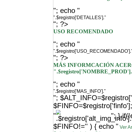
"; echo "
".$registro['DETALLES']."
"; ?>
USO RECOMENDADO
"; echo "
".$registro['USO_RECOMENDADO'].
"; ?>
MÁS INFORMCACIÓN ACER
".$registro['NOMBRE_PROD']
"; echo "
".$registro['MAS_INFO']."
"; $ALT_INFO=$registro['a
$FINFO=$registro['finfo'
"
"; } i
$FINFO!='' ) { echo "
Ver A