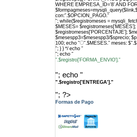
WHERE EMPRESA_ID='8' AND FO
$formpagmeses=mysqli_query($link,$q
con:".$OPCION_PAGO."
"; while($registromeses = mysqli_f
$MESES= $registromeses['MESES'
$registromeses['PORCENTAJE']; $
$mesespp3=$mesespp3/$sprecio; $p
100; echo "
".$MESES." meses: $".
"; } } */ echo "
"; echo "
".$registro['FORMA_ENVIO']."
"; echo "
".$registro['ENTREGA']."
"; ?>
Formas de Pago