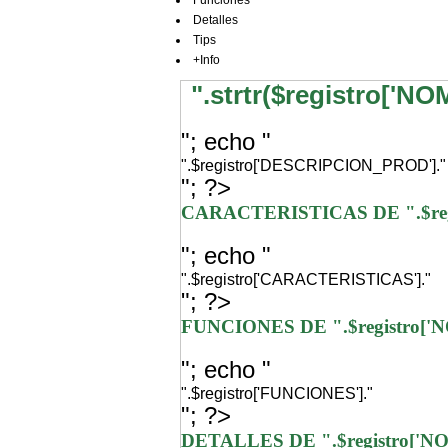
Funciones
Detalles
Tips
+Info
".strtr($registro['N
"; echo "
".$registro['DESCRIPCION_PROD']."
"; ?>
CARACTERISTICAS DE ".$re
"; echo "
".$registro['CARACTERISTICAS']."
"; ?>
FUNCIONES DE ".$registro[
"; echo "
".$registro['FUNCIONES']."
"; ?>
DETALLES DE ".$registro['