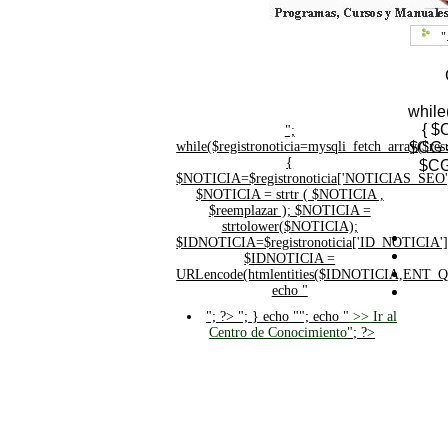
"
while
{ $
";
while($registronoticia=mysqli_fetch_array($
$CG =
{
$CG
$NOTICIA=$registronoticia['NOTICIAS_SEO'
$NOTICIA = strtr ( $NOTICIA ,
$reemplazar ); $NOTICIA =
strtolower($NOTICIA);
$IDNOTICIA=$registronoticia['ID_NOTICIA']
$IDNOTICIA =
URLencode(htmlentities($IDNOTICIA,ENT_
echo "
"; ?>
"; } echo ""; echo "
>> Ir al
Centro de Conocimiento
"; ?>