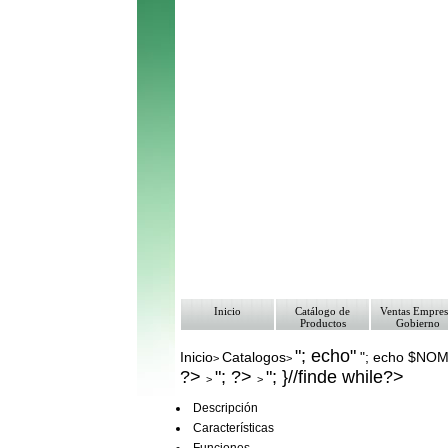
Inicio
Catálogo de
Ventas Empres
Productos
Gobierno
"; echo"
Inicio
Catalogos
"; echo $NO
>
>
?>
"; ?>
"; }//finde while?>
>
>
Descripción
Características