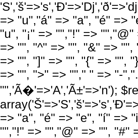
'S','š'=>'s','Ð'=>'Dj','ð'=>'d
=> "u","á" => "a", "é" => "e
"u", "¡" => "","!" => "","@"
=> "", "^" => "", "&" => "", "
=> "", "]" => "", "{" => "", 
=> "", ">" => ""," " => "-","
"",'Ã�'=>'A','Ã±'=>'n'); $r
array('Š'=>'S','š'=>'s','Ð'=>'
=> "a", "é" => "e", "í" => "
"","!" => "","@" => "", "#" 