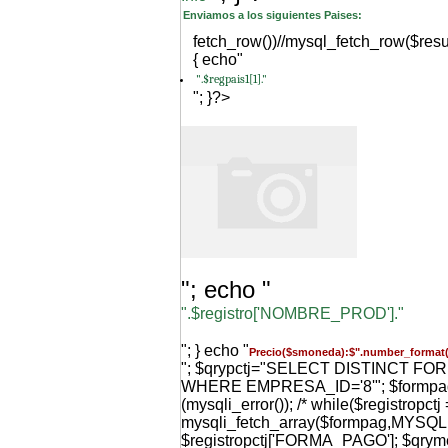
Enviamos a los siguientes Paises:
fetch_row())//mysql_fetch_row($resu
{ echo"
".$regpais1[1]."
"; }?>
"; echo "
".$registro['NOMBRE_PROD']."
"; } echo "
Precio($smoneda):$".number_format(
"; $qrypctj="SELECT DISTINCT F
WHERE EMPRESA_ID='8'"; $formpag=m
(mysqli_error()); /* while($registropctj 
mysqli_fetch_array($formpag,MYS
$registropctj['FORMA_PAGO']; $qr