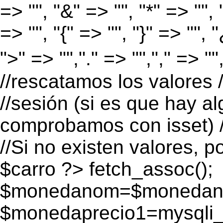
=> "", "&" => "", "*" => "", "
=> "", "{" => "", "}" => "", 
">" => "","." => "","," => "
//rescatamos los valores 
//sesión (si es que hay a
comprobamos con isset) /
//Si no existen valores, p
$carro ?>
fetch_assoc();
$monedanom=$monedano
$monedaprecio1=mysqli_f