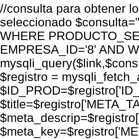
//consulta para obtener l
seleccionado $consulta
WHERE PRODUCTO_SEO=
EMPRESA_ID='8' AND WEB
mysqli_query($link,$consul
$registro = mysqli_fetch_
$ID_PROD=$registro['ID
$title=$registro['META_T
$meta_descrip=$registr
$meta_key=$registro['M