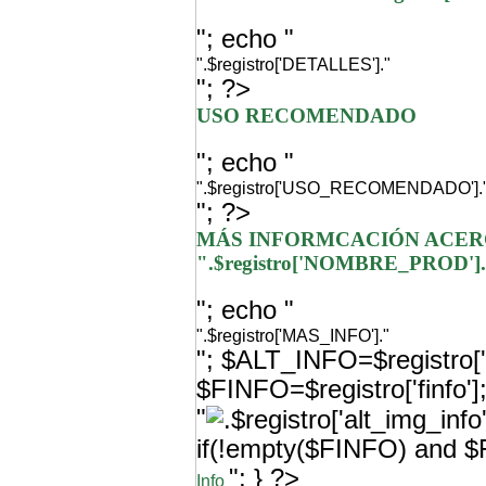
"; echo "
".$registro['DETALLES']."
"; ?>
USO RECOMENDADO
"; echo "
".$registro['USO_RECOMENDADO'].
"; ?>
MÁS INFORMCACIÓN ACER
".$registro['NOMBRE_PROD']
"; echo "
".$registro['MAS_INFO']."
"; $ALT_INFO=$registro['a
$FINFO=$registro['finfo'
"
if(!empty($FINFO) and $F
"; } ?>
Info