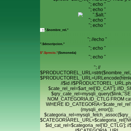
"; echo "
"; echo "
"; echo "
"; echo "
".$nombre_rel."
"; //echo "
".$descripcion."
"; echo "
$".$precio."
($smoneda)
"; echo "
"; //
$PRODUCTOREL_URL=strtr($nombre_rel,$
$PRODUCTOREL_URL=URLencode(htmle
//$id //$PRODUCTOREL_URL.ph
$cate_rel_rel=$art_rel['ID_CAT']; //ID
$qry_cate_rel=mysqli_query($link,"
NOM_CATEGORIA,ID_CTLG FROM cate
WHERE ID_CATEGORIA='$cate_rel_rel' "
(mysqli_error());
$categoria_rel=mysqli_fetch_assoc($qry_c
$CATEGORIAREL_URL=$categoria_rel['
$id_cat_rel=$categoria_rel['ID_CTLG']; //
//$CATEGORIA_URL