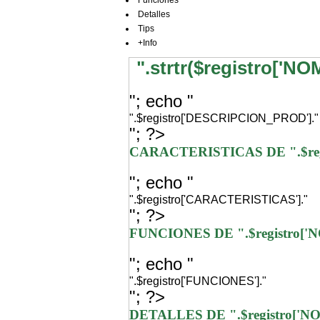
Funciones
Detalles
Tips
+Info
".strtr($registro['N
"; echo "
".$registro['DESCRIPCION_PROD']."
"; ?>
CARACTERISTICAS DE ".$re
"; echo "
".$registro['CARACTERISTICAS']."
"; ?>
FUNCIONES DE ".$registro[
"; echo "
".$registro['FUNCIONES']."
"; ?>
DETALLES DE ".$registro['