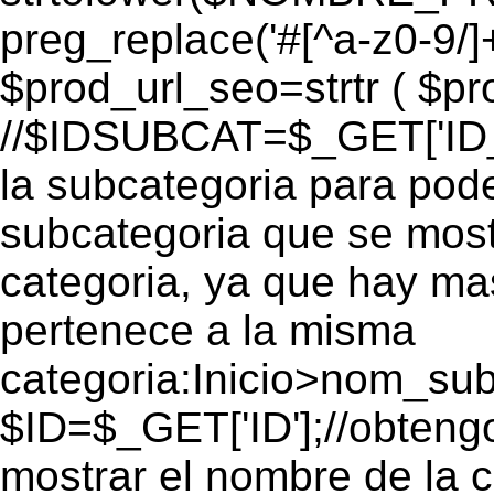
preg_replace('#[^a-z0-9/]+
$prod_url_seo=strtr ( $pro
//$IDSUBCAT=$_GET['ID_S
la subcategoria para pode
subcategoria que se mos
categoria, ya que hay ma
pertenece a la misma
categoria:Inicio>nom_s
$ID=$_GET['ID'];//obtengo
mostrar el nombre de la 