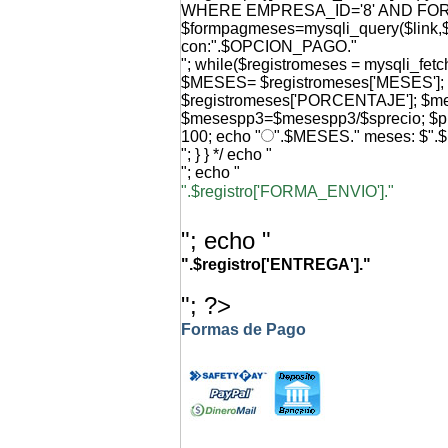
WHERE EMPRESA_ID='8' AND FO
$formpagmeses=mysqli_query($link,$q
con:".$OPCION_PAGO."
"; while($registromeses = mysqli_f
$MESES= $registromeses['MESES'
$registromeses['PORCENTAJE']; $
$mesespp3=$mesespp3/$sprecio; $p
100; echo "
".$MESES." meses: $".
"; } } */ echo "
"; echo "
".$registro['FORMA_ENVIO']."
"; echo "
".$registro['ENTREGA']."
"; ?>
Formas de Pago