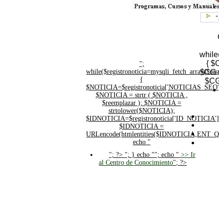
"
while
{ $
";
while($registronoticia=mysqli_fetch_array($
$CG =
{
$CG
$NOTICIA=$registronoticia['NOTICIAS_SEO'
$NOTICIA = strtr ( $NOTICIA ,
$reemplazar ); $NOTICIA =
strtolower($NOTICIA);
$IDNOTICIA=$registronoticia['ID_NOTICIA']
$IDNOTICIA =
URLencode(htmlentities($IDNOTICIA,ENT_
echo "
"; ?>
"; } echo ""; echo "
>> Ir
al Centro de Conocimiento
"; ?>