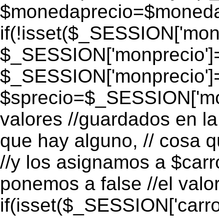
$monedaprecio=$monedapr
if(!isset($_SESSION['monp
$_SESSION['monprecio']=
$_SESSION['monprecio']
$sprecio=$_SESSION['mon
valores //guardados en la 
que hay alguno, // cosa 
//y los asignamos a $carro
ponemos a false //el valo
if(isset($_SESSION['carro