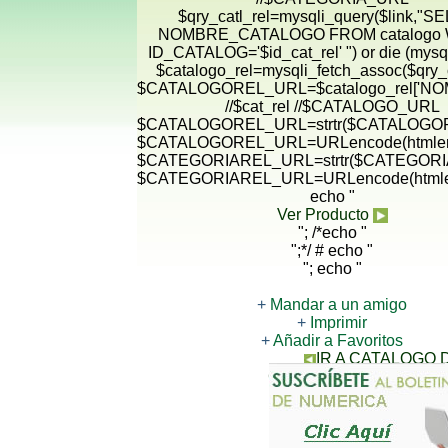
$qry_catl_rel=mysqli_query($link,"
NOMBRE_CATALOGO FROM catalogo
ID_CATALOG='$id_cat_rel' ") or die (mysqli
$catalogo_rel=mysqli_fetch_assoc($qry_c
$CATALOGOREL_URL=$catalogo_rel['N
//$cat_rel //$CATALOGO_URL
$CATALOGOREL_URL=strtr($CATALOGORE
$CATALOGOREL_URL=URLencode(htmlen
$CATEGORIAREL_URL=strtr($CATEGORIA
$CATEGORIAREL_URL=URLencode(htmle
echo "
Ver Producto
"; /*echo "
";*/ # echo "
"; echo "
+
Mandar a un amigo
+
Imprimir
+
Añadir a Favoritos
IR A CATALOGO
CONTACTANOS PARA 