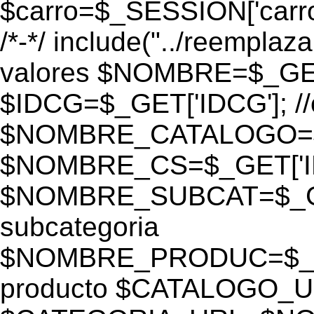
$carro=$_SESSION['carro-
/*-*/ include("../reemplaza
valores $NOMBRE=$_GE
$IDCG=$_GET['IDCG']; /
$NOMBRE_CATALOGO=$_GE
$NOMBRE_CS=$_GET['IDC
$NOMBRE_SUBCAT=$_GET
subcategoria
$NOMBRE_PRODUC=$_GE
producto $CATALOGO