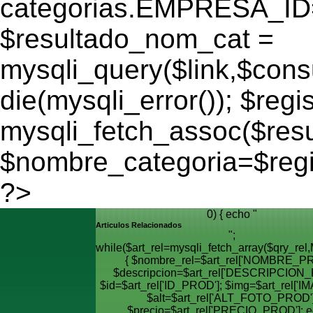
categorias.EMPRESA_ID='
$resultado_nom_cat =
mysqli_query($link,$cons
die(mysqli_error()); $regi
mysqli_fetch_assoc($res
$nombre_categoria=$reg
?>
0) { echo "
Articulos Relacionados
";
while($art_rel=mysqli_fetch_array($qry_
{ $nombre_rel=$art_rel['NOMBRE_PR
$descripcion=$art_rel['DESCRIPCION_
$id=$art_rel['ID_PROD']; $img=$art_rel['I
$alt=$art_rel['ALT_FOTO_PROD']
$precio=$art_rel['PRECIO_PROD']; e