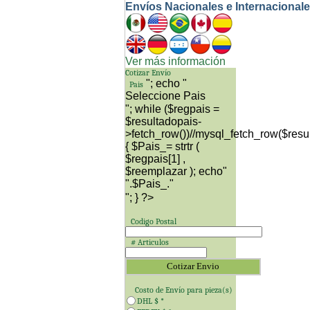
Envíos Nacionales e Internacional
Ver más información
Cotizar Envío
"; echo "
Pais
"; while ($regpais =
$resultadopais-
>fetch_row())//mysql_fetch_row($resu
{ $Pais_= strtr (
$regpais[1] ,
$reemplazar ); echo"
"; } ?>
Codigo Postal
# Articulos
Costo de Envío para
pieza(s)
DHL $
*