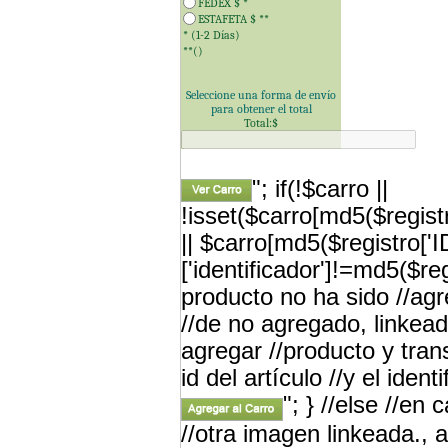
FEDEX $
*
ESTAFETA $
**
* (1-2 Días)
**(
)
Seleccione una forma de envío
para obtener el total
Total:$
"; if(!$carro ||
!isset($carro[md5($registr
|| $carro[md5($registro['
['identificador']!=md5($re
producto no ha sido //a
//de no agregado, linkead
agregar //producto y tran
id del artículo //y el iden
"; } //else //en
//otra imagen linkeada., a