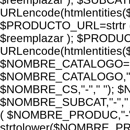
URLencode(htmlentiti
$PRODUCTO_URL=strtr
$reemplazar ); $PROD
URLencode(htmlentiti
$NOMBRE_CATALOGO=st
$NOMBRE_CATALOGO,"-",
$NOMBRE_CS,"-"," "); 
$NOMBRE_SUBCAT,"-","
( $NOMBRE_PRODUC,"-","
strtolower($NOMBRE_PRO