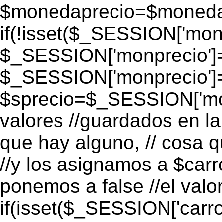
$monedaprecio=$monedapr
if(!isset($_SESSION['monp
$_SESSION['monprecio']=
$_SESSION['monprecio']
$sprecio=$_SESSION['mon
valores //guardados en la 
que hay alguno, // cosa 
//y los asignamos a $carro
ponemos a false //el valo
if(isset($_SESSION['carro