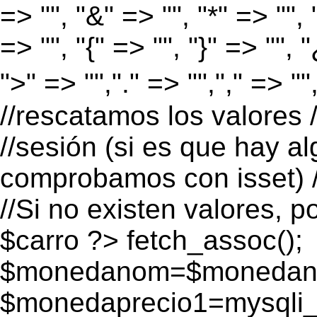
=> "", "&" => "", "*" => "", "
=> "", "{" => "", "}" => "", 
">" => "","." => "","," => "
//rescatamos los valores 
//sesión (si es que hay a
comprobamos con isset) /
//Si no existen valores, p
$carro ?>
fetch_assoc();
$monedanom=$monedano
$monedaprecio1=mysqli_f