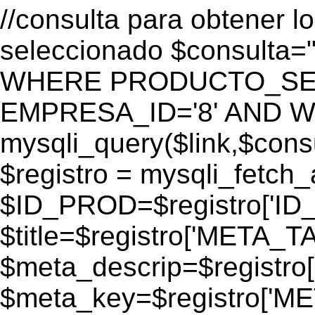
//consulta para obtener l
seleccionado $consulta
WHERE PRODUCTO_SEO=
EMPRESA_ID='8' AND WEB
mysqli_query($link,$consul
$registro = mysqli_fetch_
$ID_PROD=$registro['ID
$title=$registro['META_T
$meta_descrip=$registr
$meta_key=$registro['M