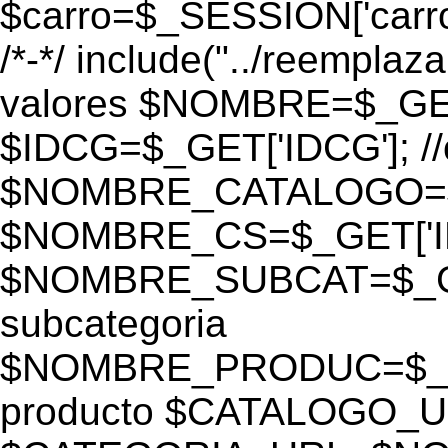
$carro=$_SESSION['carro-
/*-*/ include("../reemplaza
valores $NOMBRE=$_GE
$IDCG=$_GET['IDCG']; /
$NOMBRE_CATALOGO=$_GE
$NOMBRE_CS=$_GET['IDC
$NOMBRE_SUBCAT=$_GET
subcategoria
$NOMBRE_PRODUC=$_GE
producto $CATALOGO