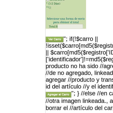
* (1-2 Días)
**(
)
Seleccione una forma de envío
para obtener el total
Total:$
"; if(!$carro ||
!isset($carro[md5($registr
|| $carro[md5($registro['
['identificador']!=md5($re
producto no ha sido //a
//de no agregado, linkead
agregar //producto y tran
id del artículo //y el iden
"; } //else //en
//otra imagen linkeada., a
borrar el //artículo del car