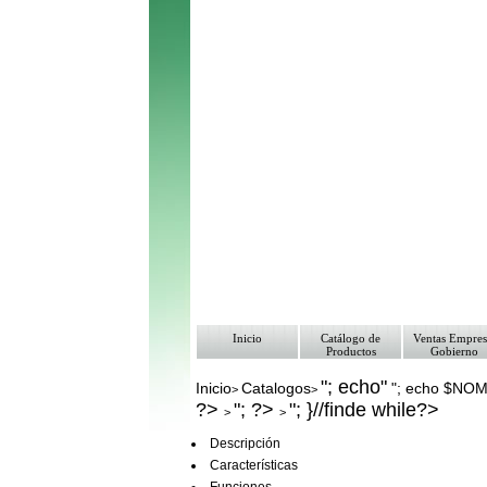
Inicio
Catálogo de
Ventas Empres
Productos
Gobierno
"; echo"
Inicio
Catalogos
"; echo $NO
>
>
?>
"; ?>
"; }//finde while?>
>
>
Descripción
Características