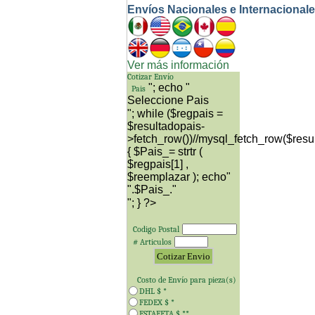
Envíos Nacionales e Internacional
Ver más información
Cotizar Envío
"; echo "
Pais
"; while ($regpais =
$resultadopais-
>fetch_row())//mysql_fetch_row($resu
{ $Pais_= strtr (
$regpais[1] ,
$reemplazar ); echo"
"; } ?>
Codigo Postal
# Articulos
Costo de Envío para
pieza(s)
DHL $
*
FEDEX $
*
ESTAFETA $
**