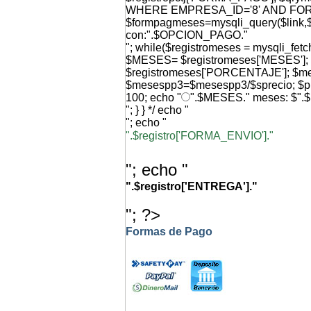
WHERE EMPRESA_ID='8' AND FO
$formpagmeses=mysqli_query($link,$q
con:".$OPCION_PAGO."
"; while($registromeses = mysqli_f
$MESES= $registromeses['MESES'
$registromeses['PORCENTAJE']; $
$mesespp3=$mesespp3/$sprecio; $p
100; echo "
".$MESES." meses: $".
"; } } */ echo "
"; echo "
".$registro['FORMA_ENVIO']."
"; echo "
".$registro['ENTREGA']."
"; ?>
Formas de Pago