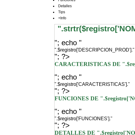
Funciones
Detalles
Tips
+Info
".strtr($registro['N
"; echo "
".$registro['DESCRIPCION_PROD']."
"; ?>
CARACTERISTICAS DE ".$re
"; echo "
".$registro['CARACTERISTICAS']."
"; ?>
FUNCIONES DE ".$registro[
"; echo "
".$registro['FUNCIONES']."
"; ?>
DETALLES DE ".$registro['