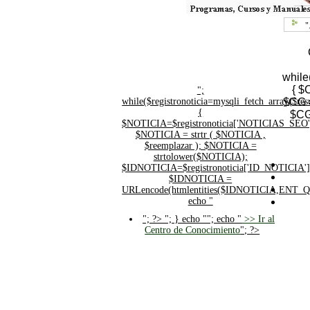
"
while
{ $
";
while($registronoticia=mysqli_fetch_array($
$CG =
{
$CG
$NOTICIA=$registronoticia['NOTICIAS_SEO'
$NOTICIA = strtr ( $NOTICIA ,
$reemplazar ); $NOTICIA =
strtolower($NOTICIA);
$IDNOTICIA=$registronoticia['ID_NOTICIA']
$IDNOTICIA =
URLencode(htmlentities($IDNOTICIA,ENT_
echo "
"; ?>
"; } echo ""; echo "
>> Ir al
Centro de Conocimiento
"; ?>