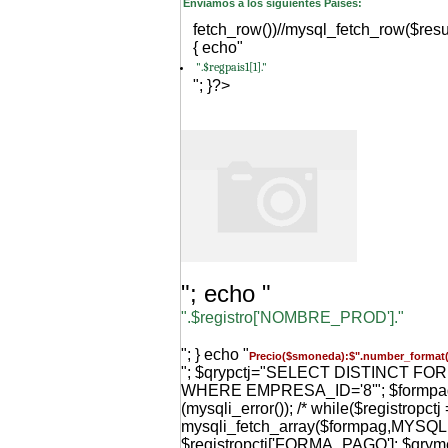
Enviamos a los siguientes Paises:
fetch_row())//mysql_fetch_row($resu
{ echo"
".$regpais1[1]."
"; }?>
"; echo "
".$registro['NOMBRE_PROD']."
"; } echo "
Precio($smoneda):$".number_format(
"; $qrypctj="SELECT DISTINCT F
WHERE EMPRESA_ID='8'"; $formpag=m
(mysqli_error()); /* while($registropctj 
mysqli_fetch_array($formpag,MYS
$registropctj['FORMA_PAGO']; $qr