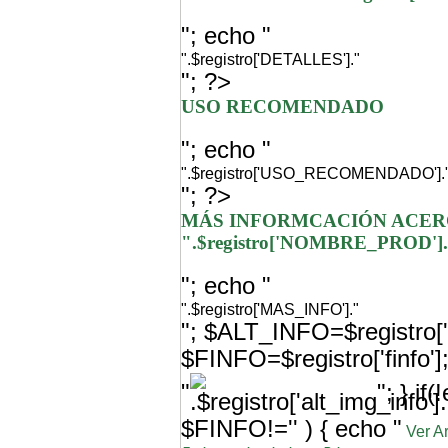
"; echo "
".$registro['DETALLES']."
"; ?>
USO RECOMENDADO
"; echo "
".$registro['USO_RECOMENDADO'].
"; ?>
MÁS INFORMCACIÓN ACER
".$registro['NOMBRE_PROD']
"; echo "
".$registro['MAS_INFO']."
"; $ALT_INFO=$registro['a
$FINFO=$registro['finfo'
"
"; } i
$FINFO!='' ) { echo "
Ver A