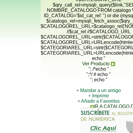
$qry_catl_rel=mysqli_query($link,"
NOMBRE_CATALOGO FROM catalogo
ID_CATALOG='$id_cat_rel' ") or die (mysqli
$catalogo_rel=mysqli_fetch_assoc($qry_c
$CATALOGOREL_URL=$catalogo_rel['N
//$cat_rel //$CATALOGO_URL
$CATALOGOREL_URL=strtr($CATALOGORE
$CATALOGOREL_URL=URLencode(htmlen
$CATEGORIAREL_URL=strtr($CATEGORIA
$CATEGORIAREL_URL=URLencode(htmle
echo "
Ver Producto
"; /*echo "
";*/ # echo "
"; echo "
+
Mandar a un amigo
+
Imprimir
+
Añadir a Favoritos
IR A CATALOGO
CONTACTANOS PARA 