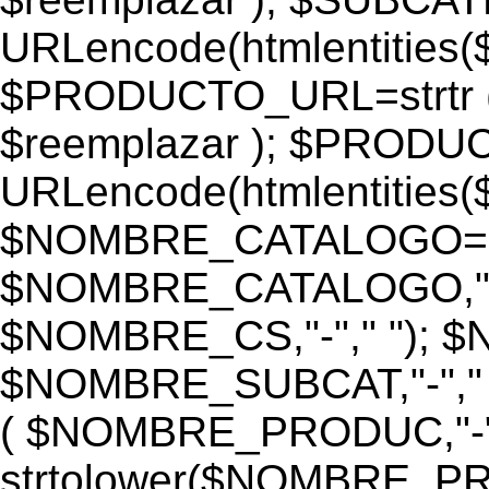
URLencode(htmlentiti
$PRODUCTO_URL=strtr
$reemplazar ); $PROD
URLencode(htmlentiti
$NOMBRE_CATALOGO=st
$NOMBRE_CATALOGO,"-",
$NOMBRE_CS,"-"," "); 
$NOMBRE_SUBCAT,"-","
( $NOMBRE_PRODUC,"-","
strtolower($NOMBRE_PRO