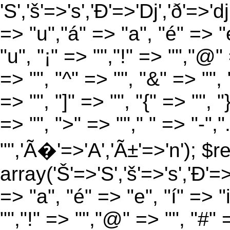
'S','š'=>'s','Ð'=>'Dj','ð'=>'d
=> "u","á" => "a", "é" => "e
"u", "¡" => "","!" => "","@"
=> "", "^" => "", "&" => "", "
=> "", "]" => "", "{" => "", 
=> "", ">" => ""," " => "-","
"",'Ã�'=>'A','Ã±'=>'n'); $r
array('Š'=>'S','š'=>'s','Ð'=>'
=> "a", "é" => "e", "í" => "
"","!" => "","@" => "", "#" 