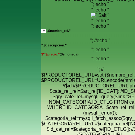
"; echo "
"; echo "
"; echo "
"; echo "
".$nombre_rel."
"; //echo "
".$descripcion."
"; echo "
$".$precio."
($smoneda)
"; echo "
"; //
$PRODUCTOREL_URL=strtr($nombre_rel,$
$PRODUCTOREL_URL=URLencode(htmle
//$id //$PRODUCTOREL_URL.ph
$cate_rel_rel=$art_rel['ID_CAT']; //ID
$qry_cate_rel=mysqli_query($link,"
NOM_CATEGORIA,ID_CTLG FROM cate
WHERE ID_CATEGORIA='$cate_rel_rel' "
(mysqli_error());
$categoria_rel=mysqli_fetch_assoc($qry_c
$CATEGORIAREL_URL=$categoria_rel['
$id_cat_rel=$categoria_rel['ID_CTLG']; //
//$CATEGORIA_URL