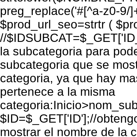
preg_replace('#[^a-z0-9/]+
$prod_url_seo=strtr ( $pro
//$IDSUBCAT=$_GET['ID_S
la subcategoria para pode
subcategoria que se mos
categoria, ya que hay ma
pertenece a la misma
categoria:Inicio>nom_s
$ID=$_GET['ID'];//obtengo
mostrar el nombre de la 