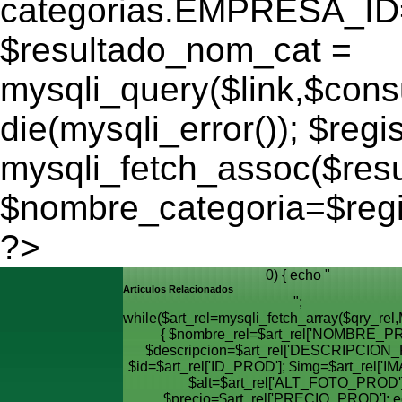
categorias.EMPRESA_ID='
$resultado_nom_cat =
mysqli_query($link,$cons
die(mysqli_error()); $regi
mysqli_fetch_assoc($res
$nombre_categoria=$reg
?>
0) { echo "
Articulos Relacionados
";
while($art_rel=mysqli_fetch_array($qry_
{ $nombre_rel=$art_rel['NOMBRE_PR
$descripcion=$art_rel['DESCRIPCION_
$id=$art_rel['ID_PROD']; $img=$art_rel['I
$alt=$art_rel['ALT_FOTO_PROD']
$precio=$art_rel['PRECIO_PROD']; e