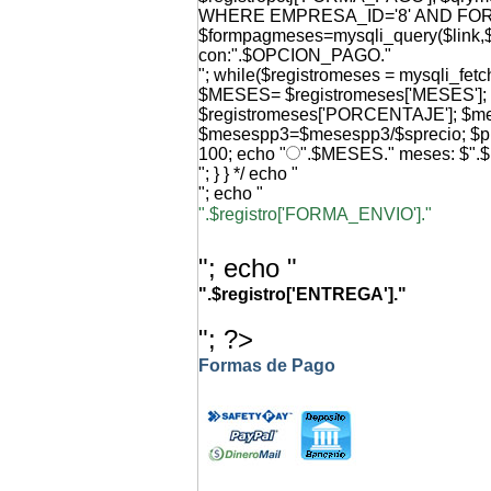
WHERE EMPRESA_ID='8' AND FO
$formpagmeses=mysqli_query($link,$q
con:".$OPCION_PAGO."
"; while($registromeses = mysqli_f
$MESES= $registromeses['MESES'
$registromeses['PORCENTAJE']; $
$mesespp3=$mesespp3/$sprecio; $p
100; echo "
".$MESES." meses: $".
"; } } */ echo "
"; echo "
".$registro['FORMA_ENVIO']."
"; echo "
".$registro['ENTREGA']."
"; ?>
Formas de Pago