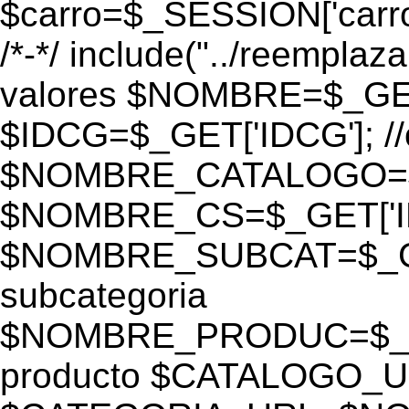
$carro=$_SESSION['carro-
/*-*/ include("../reemplaza
valores $NOMBRE=$_GE
$IDCG=$_GET['IDCG']; /
$NOMBRE_CATALOGO=$_GE
$NOMBRE_CS=$_GET['IDC
$NOMBRE_SUBCAT=$_GET
subcategoria
$NOMBRE_PRODUC=$_GE
producto $CATALOGO