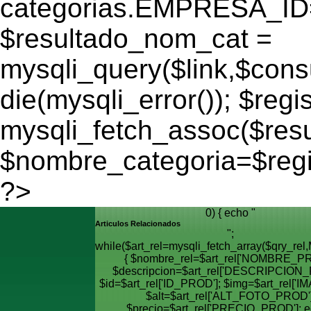
categorias.EMPRESA_ID='
$resultado_nom_cat =
mysqli_query($link,$cons
die(mysqli_error()); $regi
mysqli_fetch_assoc($res
$nombre_categoria=$reg
?>
0) { echo "
Articulos Relacionados
";
while($art_rel=mysqli_fetch_array($qry_
{ $nombre_rel=$art_rel['NOMBRE_PR
$descripcion=$art_rel['DESCRIPCION_
$id=$art_rel['ID_PROD']; $img=$art_rel['I
$alt=$art_rel['ALT_FOTO_PROD']
$precio=$art_rel['PRECIO_PROD']; e