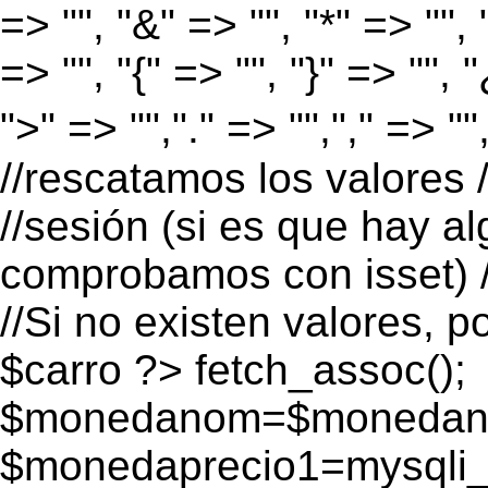
=> "", "&" => "", "*" => "", "
=> "", "{" => "", "}" => "", 
">" => "","." => "","," => "
//rescatamos los valores 
//sesión (si es que hay a
comprobamos con isset) /
//Si no existen valores, p
$carro ?>
fetch_assoc();
$monedanom=$monedano
$monedaprecio1=mysqli_f