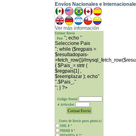
Envíos Nacionales e Internacional
Ver más información
Cotizar Envío
"; echo "
Pais
"; while ($regpais =
$resultadopais-
>fetch_row())//mysql_fetch_row($resu
{ $Pais_= strtr (
$regpais[1] ,
$reemplazar ); echo"
"; } ?>
Codigo Postal
# Articulos
Costo de Envío para
pieza(s)
DHL $
*
FEDEX $
*
ESTAFETA $
**