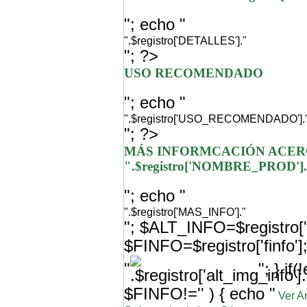
"; echo "
".$registro['DETALLES']."
"; ?>
USO RECOMENDADO
"; echo "
".$registro['USO_RECOMENDADO'].
"; ?>
MÁS INFORMCACIÓN ACER
".$registro['NOMBRE_PROD']
"; echo "
".$registro['MAS_INFO']."
"; $ALT_INFO=$registro['a
$FINFO=$registro['finfo'
"
"; } i
$FINFO!='' ) { echo "
Ver A