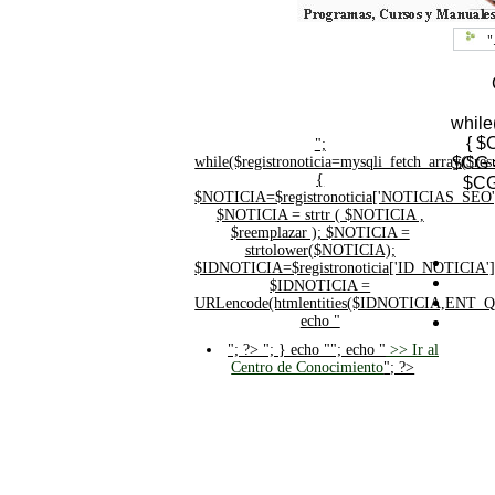
"
while
{ $
";
while($registronoticia=mysqli_fetch_array($
$CG =
{
$CG
$NOTICIA=$registronoticia['NOTICIAS_SEO'
$NOTICIA = strtr ( $NOTICIA ,
$reemplazar ); $NOTICIA =
strtolower($NOTICIA);
$IDNOTICIA=$registronoticia['ID_NOTICIA']
$IDNOTICIA =
URLencode(htmlentities($IDNOTICIA,ENT_
echo "
"; ?>
"; } echo ""; echo "
>> Ir al
Centro de Conocimiento
"; ?>