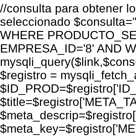
//consulta para obtener l
seleccionado $consulta
WHERE PRODUCTO_SEO=
EMPRESA_ID='8' AND WEB
mysqli_query($link,$consul
$registro = mysqli_fetch_
$ID_PROD=$registro['ID
$title=$registro['META_T
$meta_descrip=$registr
$meta_key=$registro['M