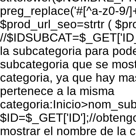
preg_replace('#[^a-z0-9/]+
$prod_url_seo=strtr ( $pro
//$IDSUBCAT=$_GET['ID_S
la subcategoria para pode
subcategoria que se mos
categoria, ya que hay ma
pertenece a la misma
categoria:Inicio>nom_s
$ID=$_GET['ID'];//obtengo
mostrar el nombre de la 