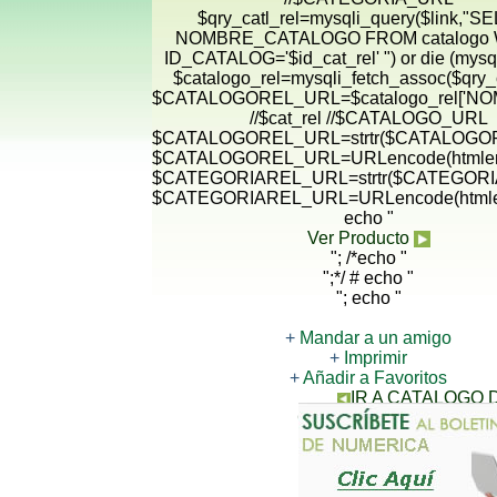
$qry_catl_rel=mysqli_query($link,"
NOMBRE_CATALOGO FROM catalogo
ID_CATALOG='$id_cat_rel' ") or die (mysqli
$catalogo_rel=mysqli_fetch_assoc($qry_c
$CATALOGOREL_URL=$catalogo_rel['N
//$cat_rel //$CATALOGO_URL
$CATALOGOREL_URL=strtr($CATALOGORE
$CATALOGOREL_URL=URLencode(htmlen
$CATEGORIAREL_URL=strtr($CATEGORIA
$CATEGORIAREL_URL=URLencode(htmle
echo "
Ver Producto
"; /*echo "
";*/ # echo "
"; echo "
+
Mandar a un amigo
+
Imprimir
+
Añadir a Favoritos
IR A CATALOGO
CONTACTANOS PARA 