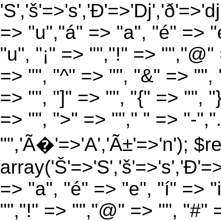
'S','š'=>'s','Ð'=>'Dj','ð'=>'d
=> "u","á" => "a", "é" => "e
"u", "¡" => "","!" => "","@"
=> "", "^" => "", "&" => "", "
=> "", "]" => "", "{" => "", 
=> "", ">" => ""," " => "-","
"",'Ã�'=>'A','Ã±'=>'n'); $r
array('Š'=>'S','š'=>'s','Ð'=>'
=> "a", "é" => "e", "í" => "
"","!" => "","@" => "", "#" 