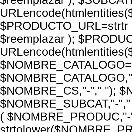
URLencode(htmlentiti
$PRODUCTO_URL=strtr
$reemplazar ); $PROD
URLencode(htmlentiti
$NOMBRE_CATALOGO=st
$NOMBRE_CATALOGO,"-",
$NOMBRE_CS,"-"," "); 
$NOMBRE_SUBCAT,"-","
( $NOMBRE_PRODUC,"-","
strtolower($NOMBRE_PRO