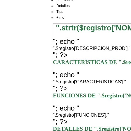
Funciones
Detalles
Tips
+Info
".strtr($registro['N
"; echo "
".$registro['DESCRIPCION_PROD']."
"; ?>
CARACTERISTICAS DE ".$re
"; echo "
".$registro['CARACTERISTICAS']."
"; ?>
FUNCIONES DE ".$registro[
"; echo "
".$registro['FUNCIONES']."
"; ?>
DETALLES DE ".$registro['