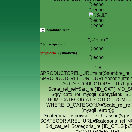
"; echo "
"; echo "
"; echo "
"; echo "
".$nombre_rel."
"; //echo "
".$descripcion."
"; echo "
$".$precio."
($smoneda)
"; echo "
"; //
$PRODUCTOREL_URL=strtr($nombre_rel,$
$PRODUCTOREL_URL=URLencode(htmle
//$id //$PRODUCTOREL_URL.ph
$cate_rel_rel=$art_rel['ID_CAT']; //ID
$qry_cate_rel=mysqli_query($link,"
NOM_CATEGORIA,ID_CTLG FROM cate
WHERE ID_CATEGORIA='$cate_rel_rel' "
(mysqli_error());
$categoria_rel=mysqli_fetch_assoc($qry_c
$CATEGORIAREL_URL=$categoria_rel['
$id_cat_rel=$categoria_rel['ID_CTLG']; //
//$CATEGORIA_URL