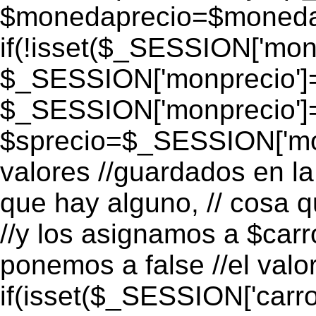
$monedaprecio=$monedapr
if(!isset($_SESSION['monp
$_SESSION['monprecio']=
$_SESSION['monprecio']
$sprecio=$_SESSION['mon
valores //guardados en la 
que hay alguno, // cosa 
//y los asignamos a $carro
ponemos a false //el valo
if(isset($_SESSION['carro