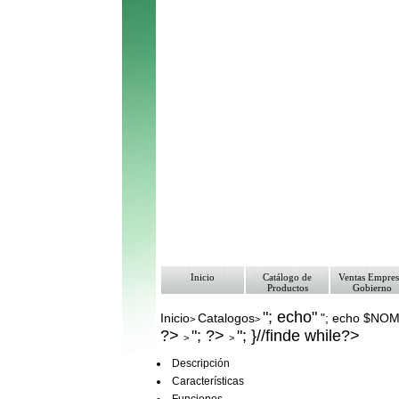
Inicio
Catálogo de
Ventas Empres
Productos
Gobierno
"; echo"
Inicio
Catalogos
"; echo $NO
>
>
?>
"; ?>
"; }//finde while?>
>
>
Descripción
Características