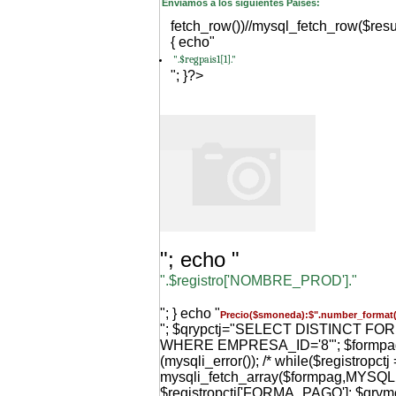
Enviamos a los siguientes Paises:
fetch_row())//mysql_fetch_row($resu
{ echo"
".$regpais1[1]."
"; }?>
"; echo "
".$registro['NOMBRE_PROD']."
"; } echo "
Precio($smoneda):$".number_format(
"; $qrypctj="SELECT DISTINCT F
WHERE EMPRESA_ID='8'"; $formpag=m
(mysqli_error()); /* while($registropctj 
mysqli_fetch_array($formpag,MYS
$registropctj['FORMA_PAGO']; $qr