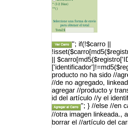
* (1-2 Días)
**(
)
Seleccione una forma de envío
para obtener el total
Total:$
"; if(!$carro ||
!isset($carro[md5($registr
|| $carro[md5($registro['
['identificador']!=md5($re
producto no ha sido //a
//de no agregado, linkead
agregar //producto y tran
id del artículo //y el iden
"; } //else //en
//otra imagen linkeada., a
borrar el //artículo del car