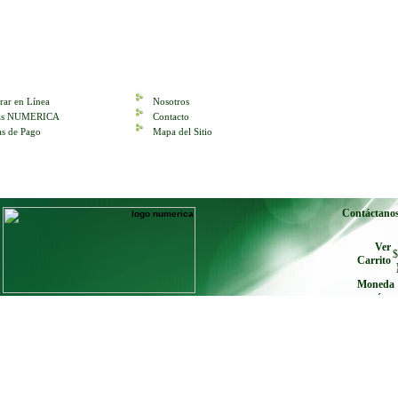
ar en Línea
Nosotros
tas NUMERICA
Contacto
s de Pago
Mapa del Sitio
Contáctano
Ver
$
Carrito
Moneda
envíe cu