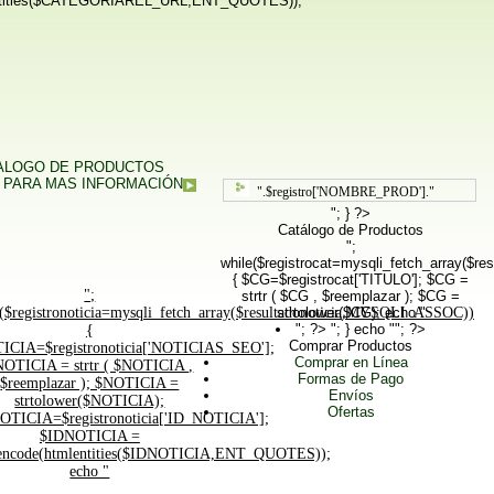
ities($CATEGORIAREL_URL,ENT_QUOTES));
TALOGO DE PRODUCTOS
 PARA MAS INFORMACIÓN
".$registro['NOMBRE_PROD']."
"; } ?>
Catálogo de Productos
";
while($registrocat=mysqli_fetch_array($
{ $CG=$registrocat['TITULO']; $CG =
";
strtr ( $CG , $reemplazar ); $CG =
($registronoticia=mysqli_fetch_array($resultadonoticia,MYSQLI_ASSOC))
strtolower($CG); echo "
"; ?>
"; } echo ""; ?>
{
Comprar Productos
ICIA=$registronoticia['NOTICIAS_SEO'];
Comprar en Línea
NOTICIA = strtr ( $NOTICIA ,
Formas de Pago
$reemplazar ); $NOTICIA =
Envíos
strtolower($NOTICIA);
Ofertas
OTICIA=$registronoticia['ID_NOTICIA'];
$IDNOTICIA =
ncode(htmlentities($IDNOTICIA,ENT_QUOTES));
echo "