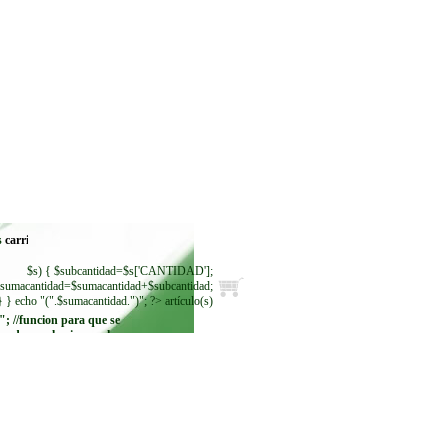
s
$s) { $subcantidad=$s['CANTIDAD'];
sumacantidad=$sumacantidad+$subcantidad;
} } echo "(".$sumacantidad.")"; ?> artículo(s)
"; //funcion para que se
ando se seleccione. echo
"
"; while ($regmoneda =
$resultadomoneda-
>fetch_row()) { echo"
"; } ?>