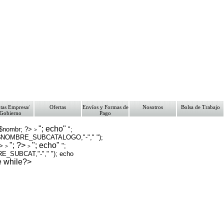
tas Empresa/
Ofertas
Envíos y Formas de
Nosotros
Bolsa de Trabajo
Gobierno
Pago
"; echo"
 $nombr; ?>
";
>
NOMBRE_SUBCATALOGO,"-"," ");
"; ?>
"; echo"
?>
";
>
>
_SUBCAT,"-"," "); echo
de while?>