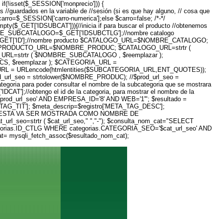
f(!isset($_SESSION['monprecio'])) {
guardados en la variable de //sesión (si es que hay alguno, // cosa que
carro=$_SESSION['carro-numerica'];else $carro=false; /*-*/
pty($_GET['IDSUBCAT'])){//inicia if para buscar el producto //obtenemos
BRE_SUBCATALOGO=$_GET['IDSUBCTLG'];//nombre catalogo
_GET['ID'];//nombre producto $CATALOGO_URL=$NOMBRE_CATALOGO;
ODUCTO_URL=$NOMBRE_PRODUC; $CATALOGO_URL=strtr (
L=strtr ( $NOMBRE_SUBCATALOGO , $reemplazar );
, $reemplazar ); $CATEGORIA_URL =
RL = URLencode(htmlentities($SUBCATEGORIA_URL,ENT_QUOTES));
l_seo = strtolower($NOMBRE_PRODUC); //$prod_url_seo =
categoria para poder consultar el nombre de la subcategoria que se mostrara
'];//obtengo el id de la categoria, para mostrar el nombre de la
prod_url_seo' AND EMPRESA_ID='8' AND WEB='1'"; $resultado =
ETA_TAG_TIT']; $meta_descrip=$registro['META_TAG_DESC'];
NDO ESTA VA SER MOSTRADA COMO NOMBRE DE
_url_seo=strtr ( $cat_url_seo," ","-"); $consulta_nom_cat="SELECT
egorias.ID_CTLG WHERE categorias.CATEGORIA_SEO='$cat_url_seo' AND
cat= mysqli_fetch_assoc($resultado_nom_cat);