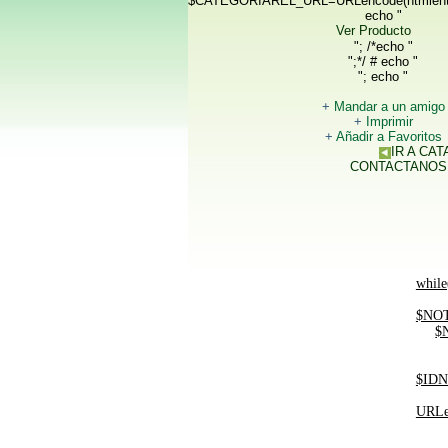
$CATEGORIAREL_URL=URLencode(htmlent
echo "
Ver Producto
"; /*echo "
";*/ # echo "
"; echo "
+
Mandar a un amigo
+
Imprimir
+
Añadir a Favoritos
IR A CA
CONTACTANOS
while
$NOT
$
$IDN
URLe