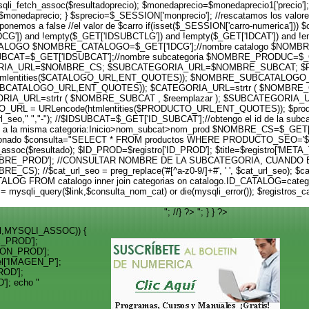
fetch_assoc($resultadoprecio); $monedaprecio=$monedaprecio1['precio']; i
nedaprecio; } $sprecio=$_SESSION['monprecio']; //rescatamos los valores //
ponemos a false //el valor de $carro if(isset($_SESSION['carro-numerica'])) $
['IDCG']) and !empty($_GET['IDSUBCTLG']) and !empty($_GET['IDCAT']) and !em
D CATALOGO $NOMBRE_CATALOGO=$_GET['IDCG'];//nombre catalogo $NOM
SUBCAT=$_GET['IDSUBCAT'];//nombre subcategoria $NOMBRE_PRODUC=$
A_URL=$NOMBRE_CS; $SUBCATEGORIA_URL=$NOMBRE_SUBCAT; $PR
tmlentities($CATALOGO_URL,ENT_QUOTES)); $NOMBRE_SUBCATALOGO_UR
CATALOGO_URL,ENT_QUOTES)); $CATEGORIA_URL=strtr ( $NOMBRE_CS
RIA_URL=strtr ( $NOMBRE_SUBCAT , $reemplazar ); $SUBCATEGORIA_U
RL = URLencode(htmlentities($PRODUCTO_URL,ENT_QUOTES)); $prod_ur
od_url_seo," ","-"); //$IDSUBCAT=$_GET['ID_SUBCAT'];//obtengo el id de la sub
 a la misma categoria:Inicio>nom_subcat>nom_prod $NOMBRE_CS=$_GET['IDCAT
seleccionado $consulta="SELECT * FROM productos WHERE PRODUCTO_SEO='$
etch_assoc($resultado); $ID_PROD=$registro['ID_PROD']; $title=$registro['M
ro['NOMBRE_PROD']; //CONSULTAR NOMBRE DE LA SUBCATEGORIA, CUA
); //$cat_url_seo = preg_replace('#[^a-z0-9/]+#', ' ', $cat_url_seo); $cat
ALOG FROM catalogo inner join categorias on catalogo.ID_CATALOG=cat
mysqli_query($link,$consulta_nom_cat) or die(mysqli_error()); $registros_
"; //} ?>
"; } } ?>
_rel,MYSQLI_ASSOC)) {
E_PROD'];
CION_PROD'];
el['IMAGEN_P'];
ROD'];
']; echo "