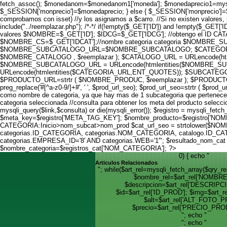
fetch_assoc(); $monedanom=$monedanom1['moneda']; $monedaprecio1=mysqli_
$_SESSION['monprecio']=$monedaprecio; } else { $_SESSION['monprecio']=$mo
comprobamos con isset) //y los asignamos a $carro. //Si no existen valores, 
include("../reemplazar.php"); /*-*/ if(!empty($_GET['ID']) and !empty($_GET
valores $NOMBRE=$_GET['ID']; $IDCG=$_GET['IDCG']; //obtengo el I
$NOMBRE_CS=$_GET['IDCAT'];//nombre categoria categoria $NOMBRE_
$NOMBRE_SUBCATALOGO_URL=$NOMBRE_SUBCATALOGO; $CATEGORI
$NOMBRE_CATALOGO , $reemplazar ); $CATALOGO_URL = URLencode(h
$NOMBRE_SUBCATALOGO_URL = URLencode(htmlentities($NOMBRE_SUB
URLencode(htmlentities($CATEGORIA_URL,ENT_QUOTES)); $SUBCATEGO
$PRODUCTO_URL=strtr ( $NOMBRE_PRODUC, $reemplazar ); $PRODUCTO_U
preg_replace('#[^a-z0-9/]+#', ' ', $prod_url_seo); $prod_url_seo=strtr ( $pr
como nombre de categoria, ya que hay mas de 1 subcategoria que pertenece
categoria seleccionada //consulta para obtener los meta del producto 
mysqli_query($link,$consulta) or die(mysqli_error()); $registro = mysqli_f
$meta_key=$registro['META_TAG_KEY']; $nombre_producto=$regist
CATEGORIA:Inicio>nom_subcat>nom_prod $cat_url_seo = strtolower($NOMBRE_CS
categorias.ID_CATEGORIA, categorias.NOM_CATEGORIA, catalogo.ID_CAT
categorias.EMPRESA_ID='8' AND categorias.WEB='1'"; $resultado_nom_cat = 
$nombre_categoria=$registros_cat['NOM_CATEGORIA']; ?>
0) { echo "
Articulos Relacionados
"; while($art_rel=mysqli_fetch_array($qry
$nombre_rel=$art_rel['NOMBR
$descripcion=$art_rel['DESCRIP
$id=$art_rel['ID_PROD']; $img=$art_r
$alt=$art_rel['ALT_FOTO_P
$precio=$art_rel['PRECIO_PROD
"; echo "
"; echo "