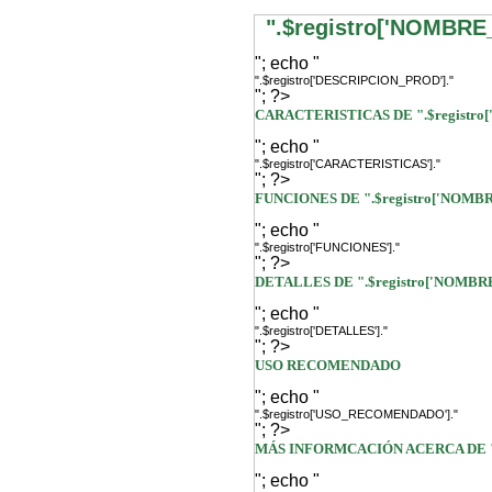
".$registro['NOMBRE
"; echo "
".$registro['DESCRIPCION_PROD']."
"; ?>
CARACTERISTICAS DE ".$registro
"; echo "
".$registro['CARACTERISTICAS']."
"; ?>
FUNCIONES DE ".$registro['NOMB
"; echo "
".$registro['FUNCIONES']."
"; ?>
DETALLES DE ".$registro['NOMBR
"; echo "
".$registro['DETALLES']."
"; ?>
USO RECOMENDADO
"; echo "
".$registro['USO_RECOMENDADO']."
"; ?>
MÁS INFORMCACIÓN ACERCA DE ".
"; echo "