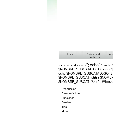
Inicio
Catálogo de
Ven
Productos
"; echo"
Inicio
Catalogos
"; echo
>
>
$NOMBRE_SUBCATALOGO=strtr ( $
echo $NOMBRE_SUBCATALOGO; 
$NOMBRE_SUBCAT=strtr ( $NOMBRE
"; }//fin
$NOMBRE_SUBCAT; ?>
>
Descripción
Características
Funciones
Detalles
Tips
+Info