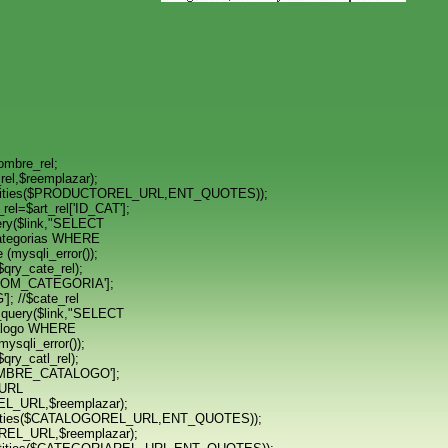
mbre_rel;
l,$reemplazar);
ities($PRODUCTOREL_URL,ENT_QUOTES));
l=$art_rel['ID_CAT'];
ery($link,"SELECT
tegorias WHERE
(mysqli_error());
qry_cate_rel);
NOM_CATEGORIA'];
]; //$cate_rel
query($link,"SELECT
logo WHERE
ysqli_error());
qry_catl_rel);
OMBRE_CATALOGO'];
_URL
_URL,$reemplazar);
ities($CATALOGOREL_URL,ENT_QUOTES));
EL_URL,$reemplazar);