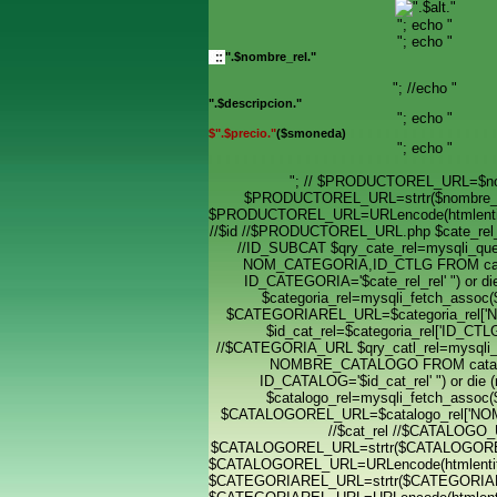
"; echo "
"; echo "
".$nombre_rel."
"; //echo "
".$descripcion."
"; echo "
$".$precio."
($smoneda)
"; echo "
"; // $PRODUCTOREL_URL=$no
$PRODUCTOREL_URL=strtr($nombre_re
$PRODUCTOREL_URL=URLencode(htmlent
//$id //$PRODUCTOREL_URL.php $cate_rel_re
//ID_SUBCAT $qry_cate_rel=mysqli_qu
NOM_CATEGORIA,ID_CTLG FROM ca
ID_CATEGORIA='$cate_rel_rel' ") or die 
$categoria_rel=mysqli_fetch_assoc($
$CATEGORIAREL_URL=$categoria_rel['
$id_cat_rel=$categoria_rel['ID_CTLG'
//$CATEGORIA_URL $qry_catl_rel=mysqli_
NOMBRE_CATALOGO FROM cata
ID_CATALOG='$id_cat_rel' ") or die (m
$catalogo_rel=mysqli_fetch_assoc($
$CATALOGOREL_URL=$catalogo_rel['N
//$cat_rel //$CATALOGO
$CATALOGOREL_URL=strtr($CATALOGOREL
$CATALOGOREL_URL=URLencode(htmlent
$CATEGORIAREL_URL=strtr($CATEGORIAR