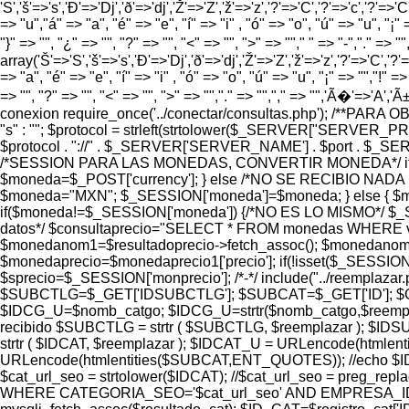
'S','š'=>'s','Ð'=>'Dj','ð'=>'dj','Ž'=>'Z','ž'=>'z','?'=>'C','?'=>'c','?'=>'C
=> "u","á" => "a", "é" => "e", "í" => "i" , "ó" => "o", "ú" => "u", "¡" =
"}" => "", "¿" => "", "?" => "", "<" => "", ">" => ""," " => "-","." =>
array('Š'=>'S','š'=>'s','Ð'=>'Dj','ð'=>'dj','Ž'=>'Z','ž'=>'z','?'=>'C','?'=>
=> "a", "é" => "e", "í" => "i" , "ó" => "o", "ú" => "u", "¡" => "","!" => 
=> "", "?" => "", "<" => "", ">" => "","." => "","," => "",'Ã�'=>'A
conexion require_once('../conectar/consultas.php'); /**PAR
"s" : ""; $protocol = strleft(strtolower($_SERVER["SERVER_
$protocol . "://" . $_SERVER['SERVER_NAME'] . $port . $_SERVER['
/*SESSION PARA LAS MONEDAS, CONVERTIR MONEDA*/ if (
$moneda=$_POST['currency']; } else /*NO SE RECIBIO NADA
$moneda="MXN"; $_SESSION['moneda']=$moneda; } else {
if($moneda!=$_SESSION['moneda']) {/*NO ES LO MISMO*/ $_S
datos*/ $consultaprecio="SELECT * FROM monedas WHERE valor=
$monedanom1=$resultadoprecio->fetch_assoc(); $monedanom=
$monedaprecio=$monedaprecio1['precio']; if(!isset($_SESSION
$sprecio=$_SESSION['monprecio']; /*-*/ include("../reemplaza
$SUBCTLG=$_GET['IDSUBCTLG']; $SUBCAT=$_GET['ID']; $CTLG
$IDCG_U=$nomb_catgo; $IDCG_U=strtr($nomb_catgo,$reemp
recibido $SUBCTLG = strtr ( $SUBCTLG, $reemplazar ); $I
strtr ( $IDCAT, $reemplazar ); $IDCAT_U = URLencode(html
URLencode(htmlentities($SUBCAT,ENT_QUOTES)); //echo
$cat_url_seo = strtolower($IDCAT); //$cat_url_seo = preg_replac
WHERE CATEGORIA_SEO='$cat_url_seo' AND EMPRESA_ID='8' AND