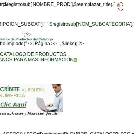
trtr($registrosub['NOMBRE_PROD'],$reemplazar_title)."
";
?>
CRIPCION_SUBCAT']."
".$registrosub['NOM_SUBCATEGORIA'].
"; ?>
Indice de Productos del Catalogo
echo implode(" << Página >> ", $links); ?>
A CATALOGO DE PRODUCTOS
ANOS PARA MAS INFORMACIÓN