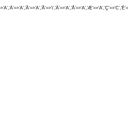
'A','Á'=>'A','Â'=>'A','Ã'=>'i','Ä'=>'A','Å'=>'A','Æ'=>'A','Ç'=>'C','È'=>'E',