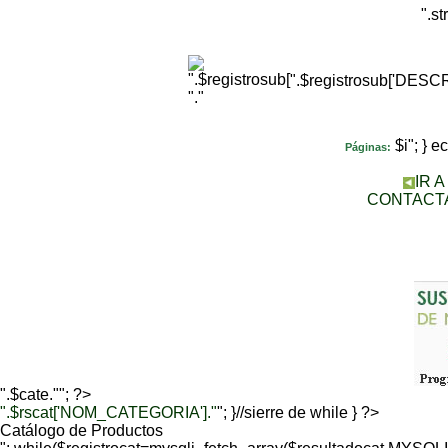
".s
".$registrosub['DES
"."
$i"; } 
Páginas:
IR 
CONTACT
".$cate.""; ?>
".$rscat['NOM_CATEGORIA']."
"; }//sierre de while } ?>
Catálogo de Productos