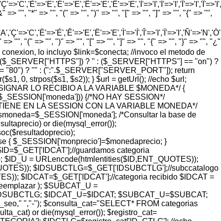
=>'C','È'=>'E','É'=>'E','Ê'=>'E','Ë'=>'E','Ì'=>'I','Í'=>'I','Î'=>'I','Ï'=>'I
=> "", "*" => "", "(" => "", ")" => "", "[" => "", "]" => "", "{" => "",
'Ç'=>'C','È'=>'É','Ê'=>'E','Ë'=>'E','Ì'=>'Í','Î'=>'I','Ï'=>'I','Ñ'=>'N','Ò'=>
> "", "(" => "", ")" => "", "[" => "", "]" => "", "{" => "", "}" => "", "¿"
o de conexion, lo incluyo $link=$conecta; //invoco el metodo de
pty($_SERVER["HTTPS"]) ? '' : ($_SERVER["HTTPS"] == "on") ?
= "80") ? "" : (":".$_SERVER["SERVER_PORT"]); return
 0, strpos($s1, $s2)); } $url = getUrl(); //echo $url;
ASIGNAR LO RECIBIO A LA VARIABLE $MONEDA*/ {
($_SESSION['moneda'])) {/*NO HAY SESSION*/
SE TIENE EN LA SESSION CON LA VARIABLE MONEDA*/
smoneda=$_SESSION['moneda']; /*Consultar la base de
taprecio) or die(mysql_error());
($resultadoprecio);
lse { $_SESSION['monprecio']=$monedaprecio; }
 $ID=$_GET['IDCAT'];//guardamos categoria
; $ID_U = URLencode(htmlentities($ID,ENT_QUOTES));
UOTES)); $IDSUBCTLG=$_GET['IDSUBCTLG'];//subccatalogo
); $IDCAT=$_GET['IDCAT'];//categoria recibido $IDCAT =
$reemplazar ); $SUBCAT_U =
=$IDSUBCTLG; $IDCAT_U=$IDCAT; $SUBCAT_U=$SUBCAT;
_url_seo," ","-"); $consulta_cat="SELECT* FROM categorias
at) or die(mysql_error()); $registro_cat=