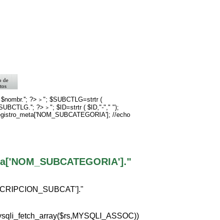
o de
tos
>
rno
 $nombr.''; ?>
"; $SUBCTLG=strtr (
>
$SUBCTLG.''; ?>
"; $ID=strtr ( $ID,"-"," ");
go
>
registro_meta['NOM_SUBCATEGORIA']; //echo
eta['NOM_SUBCATEGORIA']."
ESCRIPCION_SUBCAT']."
ysqli_fetch_array($rs,MYSQLI_ASSOC))