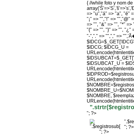
{ //while foto y nom d
array('Š'=>'S','š'=>'s','Ð
=> "u","á" => "a", "é" =>
"¡" => "","!" => "","@" =
=> "", "&" => "", "*" => "
"{" => "", "}" => "", "¿" 
"-","." => "","," => "",'
$IDCG=$_GET['IDCG'];
$IDCG; $IDCG_U =
URLencode(htmlenti
$IDSUBCAT=$_GET['ID'
$IDSUBCAT_U = $ID
URLencode(htmlenti
$IDPROD=$registrosu
URLencode(htmlenti
$NOMBRE=$registro
$NOMBRE_U=$NOMBRE
$NOMBRE, $reemplaz
URLencode(htmlenti
".strtr($regis
"; ?>
".$r
"; ?>
"; ?>