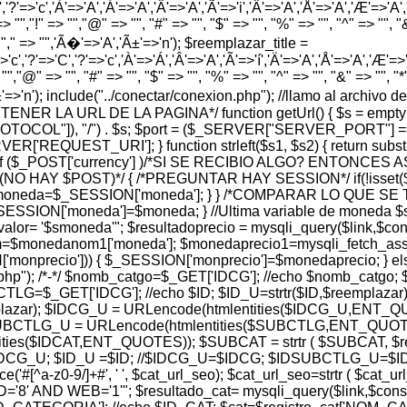
','?'=>'c','À'=>'A','Á'=>'A','Â'=>'A','Ã'=>'i','Ä'=>'A','Å'=>'A','Æ'=>'A','Ç'
> "","!" => "","@" => "", "#" => "", "$" => "", "%" => "", "^" => "", "&" 
 "","," => "",'Ã�'=>'A','Ã±'=>'n'); $reemplazar_title =
'c','?'=>'C','?'=>'c','À'=>'Á','Â'=>'A','Ã'=>'í','Ä'=>'A','Å'=>'A','Æ'=>'A',
"","@" => "", "#" => "", "$" => "", "%" => "", "^" => "", "&" => "", "*" =
','Ã±'=>'n'); include("../conectar/conexion.php"); //llamo al archiv
A OBTENER LA URL DE LA PAGINA*/ function getUrl() { $s = em
PROTOCOL"]), "/") . $s; $port = ($_SERVER["SERVER_PORT"] =
REQUEST_URI']; } function strleft($s1, $s2) { return substr($s1,
$_POST['currency'] )/*SI SE RECIBIO ALGO? ENTONCES 
 (NO HAY $POST)*/ { /*PREGUNTAR HAY SESSION*/ if(!isset
 $moneda=$_SESSION['moneda']; } } /*COMPARAR LO QUE 
ESSION['moneda']=$moneda; } //Ultima variable de moneda $
 '$smoneda'"; $resultadoprecio = mysqli_query($link,$consul
$monedanom1['moneda']; $monedaprecio1=mysqli_fetch_assoc
['monprecio'])) { $_SESSION['monprecio']=$monedaprecio; } e
r.php"); /*-*/ $nomb_catgo=$_GET['IDCG']; //echo $nomb_catgo;
=$_GET['IDCG']; //echo $ID; $ID_U=strtr($ID,$reemplazar)
lazar); $IDCG_U = URLencode(htmlentities($IDCG_U,ENT_Q
DSUBCTLG_U = URLencode(htmlentities($SUBCTLG,ENT_QUOTES)
entities($IDCAT,ENT_QUOTES)); $SUBCAT = strtr ( $SUBCAT, 
 $IDCG_U; $ID_U =$ID; //$IDCG_U=$IDCG; $IDSUBCTLG_U
e('#[^a-z0-9/]+#', ' ', $cat_url_seo); $cat_url_seo=strtr ( $cat
 WEB='1'"; $resultado_cat= mysqli_query($link,$consulta_c