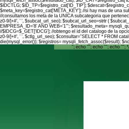
mysqli_fetch_assoc($resultado_cat); $ID_CAT=$registro_cat[
$IDCTLG; $ID_TP=$registro_cat['ID_TIP']; $descat=$registro
$meta_key=$registro_cat['META_KEY']; //si hay mas de una subcat
//consultamos los meta de la UNICA subcategoria que pertenece
z0-9/]+#', ' ', $subcat_url_seo); $subcat_url_seo=strtr ( 
EMPRESA_ID='8' AND WEB='1'"; $resultado_meta= mysqli_query(
//$IDCG=$_GET['IDCG']; //obtengo el id del catalogo de la opci
z0-9/]+#', ' ', $ctlg_url_seo); $consultar="SELECT * FROM c
die(mysql_error()); $registros= mysqli_fetch_assoc($result);
"; echo ""; echo ""; echo ""; *