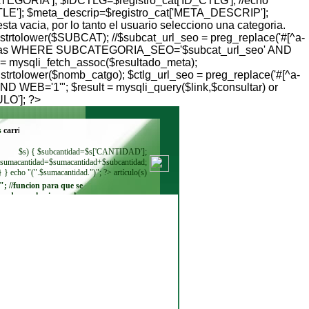
TEGORIA']; $IDCTLG=$registro_cat['ID_CTLG']; //echo
TLE']; $meta_descrip=$registro_cat['META_DESCRIP'];
ta vacia, por lo tanto el usuario selecciono una categoria.
 strtolower($SUBCAT); //$subcat_url_seo = preg_replace('#[^a-
categorias WHERE SUBCATEGORIA_SEO='$subcat_url_seo' AND
= mysqli_fetch_assoc($resultado_meta);
 strtolower($nomb_catgo); $ctlg_url_seo = preg_replace('#[^a-
 WEB='1'"; $result = mysqli_query($link,$consultar) or
ULO']; ?>
s
$s) { $subcantidad=$s['CANTIDAD'];
sumacantidad=$sumacantidad+$subcantidad;
} } echo "(".$sumacantidad.")"; ?> artículo(s)
"; //funcion para que se
ando se seleccione. echo
"
"; while ($regmoneda =
$resultadomoneda-
>fetch_row()) { echo"
"; } ?>