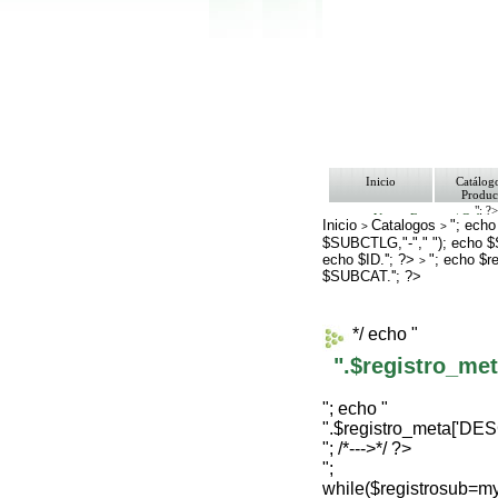
Inicio
Catálog
Produc
"; ?
Ventas Empresa/ Gobie
Inicio
Catalogos
"; echo
>
>
Ofertas
$SUBCTLG,"-"," "); echo 
Envíos y Formas de Pa
echo $ID.''; ?>
Nosotros
"; echo $
>
Bolsa de Trabajo
$SUBCAT.''; ?>
Contacto
*/ echo "
".$registro_m
"; echo "
".$registro_meta['D
"; /*--->*/ ?>
";
while($registrosub=m