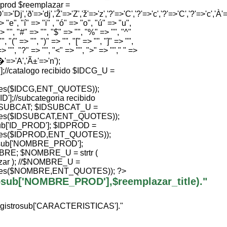
e prod $reemplazar =
'=>'Dj','ð'=>'dj','Ž'=>'Z','ž'=>'z','?'=>'C','?'=>'c','?'=>'C','?'=>'c','À'=>
 "e", "í" => "i" , "ó" => "o", "ú" => "u",
> "", "#" => "", "$" => "", "%" => "", "^"
", "(" => "", ")" => "", "[" => "", "]" => "",
=> "", "?" => "", "<" => "", ">" => ""," " =>
Ã�'=>'A','Ã±'=>'n');
//catalogo recibido $IDCG_U =
ties($IDCG,ENT_QUOTES));
];//subcategoria recibido
SUBCAT; $IDSUBCAT_U =
ties($IDSUBCAT,ENT_QUOTES));
b['ID_PROD']; $IDPROD =
ties($IDPROD,ENT_QUOTES));
sub['NOMBRE_PROD'];
; $NOMBRE_U = strtr (
ar ); //$NOMBRE_U =
ties($NOMBRE,ENT_QUOTES)); ?>
trosub['NOMBRE_PROD'],$reemplazar_title)."
egistrosub['CARACTERISTICAS']."