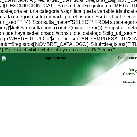
'ID_CATEGORIA']; //echo $ID_CAT; $cat=$registro_cat['NOM_CA
_cat['DESCRIPCION_CAT']; $meta_title=$registro_cat['META_TI
egoria en una categoria //significa que la variable idsubcat es
 a la categoria seleccionada por el usuario $subcat_url_seo =
$subcat_url_seo," ","-"); $consulta_meta="SELECT* FROM sub
$link,$consulta_meta) or die(mysql_error()); $registro_meta
on uqe haya se;lecionado //consulto el catalogo $ctlg_url_seo =
atalogo WHERE TITULO='$ctlg_url_seo' AND EMPRESA_ID='8' AND
 $nombr=$registros['NOMBRE_CATALOGO']; $titul=$registros['TIT
/ } /* cierra el while while foto y nom de prod*/ // echo "
Contáctano
Ver
$
Carrito
Moneda
envíe cu