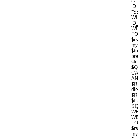
c
ID
"S
W
ID
WE
FO
$r
mys
$t
pre
str
$
CA
$R
die
$R
$I
S
WH
WE
FO
$r
mys