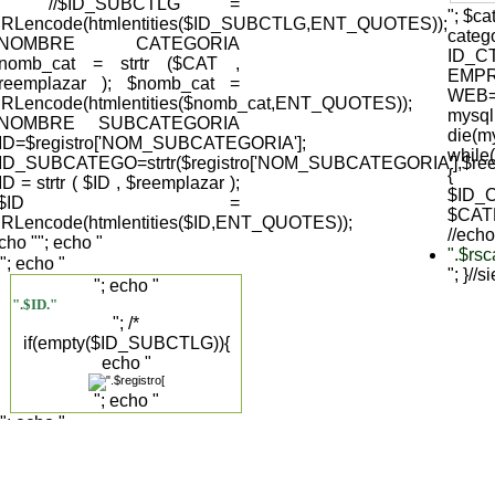
); //$ID_SUBCTLG =
"; $c
RLencode(htmlentities($ID_SUBCTLG,ENT_QUOTES));
cate
//NOMBRE CATEGORIA
ID_C
nomb_cat = strtr ($CAT ,
EMPR
reemplazar ); $nomb_cat =
WEB='
RLencode(htmlentities($nomb_cat,ENT_QUOTES));
mysql
//NOMBRE SUBCATEGORIA
die(my
ID=$registro['NOM_SUBCATEGORIA'];
while
ID_SUBCATEGO=strtr($registro['NOM_SUBCATEGORIA'],$reemp
{
ID = strtr ( $ID , $reemplazar );
$ID_C
//$ID =
$CAT
RLencode(htmlentities($ID,ENT_QUOTES));
//echo
cho "
"; echo "
".$rs
"; echo "
"; }//
"; echo "
".$ID."
"; /*
if(empty($ID_SUBCTLG)){
echo "
"; echo "
"; echo "
".$registro['DESCRIPCION_SUBCAT']."
".$registro['NOM_SUBCATEGORIA']."
"; }else{ */ echo "