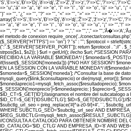
'S','š'=>'s','Ð'=>'Dj','ð'=>'dj','Ž'=>'Z','ž'=>'z','?'=>'C','?'=>'c','?'=>'C
=> "u","á" => "a", "é" => "e", "í" => "i" , "ó" => "o", "ú" => "u", "¡" =
"}" => "", "¿" => "", "?" => "", "<" => "", ">" => ""," " => "-","." =>
array('Š'=>'S','š'=>'s','Ð'=>'Dj','ð'=>'dj','Ž'=>'Z','ž'=>'z','?'=>'C','?'=>
=> "a", "é" => "e", "í" => "i" , "ó" => "o", "ú" => "u", "¡" => "","!" => 
=> "", "?" => "", "<" => "", ">" => "","." => "","," => "",'Ã�'=>'A
el metodo de conexion require_once('../conectar/consultas.p
($_SERVER["HTTPS"] == "on") ? "s" : ""; $protocol = strlef
(":".$_SERVER["SERVER_PORT"]); return $protocol . "://" . $
strpos($s1, $s2)); } $url = getUrl(); //echo $url; /*SES
RECIBIO A LA VARIABLE $MONEDA*/ { $moneda=$_POST['cur
if(!isset($_SESSION['moneda'])) {/*NO HAY SESSION*/ $m
EN LA SESSION CON LA VARIABLE MONEDA*/ if($moneda!=$_S
$smoneda=$_SESSION['moneda']; /*Consultar la base de dat
mysqli_query($link,$consultaprecio) or die(mysql_error());
$monedaprecio1=mysqli_fetch_assoc($resultadoprecio); $moned
$_SESSION['monprecio']=$monedaprecio; } $sprecio=$_SESSIO
$ID_CT=$_GET['ID'];//asignamos el nombre del subcatalogo a l
$ID_CT=$_GET['IDSUBCTLG']; $ID=$_GET['IDSUBCTLG'];//$SUBC
$subctlg_url_seo = preg_replace('#[^a-z0-9/]+#', ' ', 
WHERE SUBCTLG_SEO='$subctlg_url_seo' AND EMPRESA_ID=
$REG_SUBCTLG=mysqli_fetch_assoc($RESULT_SUBCTLG);
//CONSULTA A CATALOGO PARA OBTENER NOMBRE DEL C
ID_CATALOG='$ID_CTLG' AND EMPRESA_ID='8' AND WEB='1'"