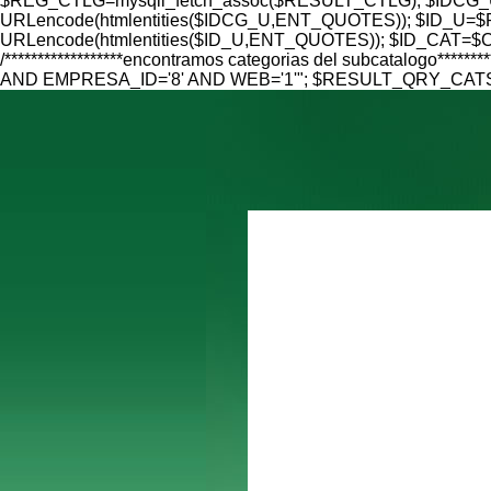
$REG_CTLG=mysqli_fetch_assoc($RESULT_CTLG); $IDCG_U=
URLencode(htmlentities($IDCG_U,ENT_QUOTES)); $ID_U=$RE
URLencode(htmlentities($ID_U,ENT_QUOTES)); $ID_CAT=$CAT
/******************encontramos categorias del subcatalo
AND EMPRESA_ID='8' AND WEB='1'"; $RESULT_QRY_CATS=mys