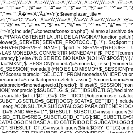
','?'=>'c','À'=>'A','Á'=>'A','Â'=>'A','Ã'=>'A','Ä'=>'A','Å'=>'A','Æ'=>'A','Ç
> "","!" => "","@" => "", "#" => "", "$" => "", "%" => "", "^" => "", "&" 
 "","," => "",'Ã�'=>'A','Ã±'=>'n'); $reemplazar_title =
'c','?'=>'C','?'=>'c','À'=>'Á','Â'=>'A','Ã'=>'A','Ä'=>'A','Å'=>'A','Æ'=>'A',
"","@" => "", "#" => "", "$" => "", "%" => "", "^" => "", "&" => "", "*" =
','Ã±'=>'n'); include("../conectar/conexion.php"); //llamo al archi
hp'); /**PARA OBTENER LA URL DE LA PAGINA*/ function getUrl(
t(strtolower($_SERVER["SERVER_PROTOCOL"]), "/") . $s; $port
_SERVER['SERVER_NAME'] . $port . $_SERVER['REQUEST_URI']; } 
SION PARA LAS MONEDAS, CONVERTIR MONEDA*/ if ($_POST['cu
rency']; } else /*NO SE RECIBIO NADA (NO HAY $POST)*/
oneda="MXN"; $_SESSION['moneda']=$moneda; } else { $mon
ESSION['moneda']) {/*NO ES LO MISMO*/ $_SESSION['moned
os*/ $consultaprecio="SELECT * FROM monedas WHERE valor= 
 $monedanom1=$resultadoprecio->fetch_assoc(); $monedanom=$
aprecio=$monedaprecio1['precio']; if(!isset($_SESSION['monpr
N['monprecio']; $SUBCTLG=$_GET['IDSUBCTLG'];//recibimos e
a variable $id_ct $CTLG=$_GET['IDCG'];//obtenemos el catalog
TLG $CTLG=$_GET['IDCG']; $CAT=$_GET['ID']; } include("../r
$subctlg_url_seo); //CONSULTA A SUBCATALOGO PARA OBTEN
'8' AND WEB='1' "; $RESULT_SUBCTLG=mysqli_query($link
 $ID_CTLG=$REG_SUBCTLG['ID_CTLG']; $ID_SUBCTLG=$RE
ATALOGO EN BASE AL ID OBTENIDO DE SUBCATALOGO $
; $RESULT_CTLG=mysqli_query($link,$QRY_CTLG) or die(my