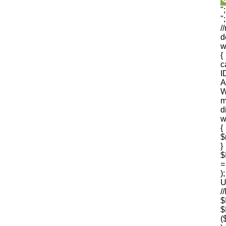
"
"
/
d
w
{
I
A
W
m
d
w
{
$
$
=
U
$
(