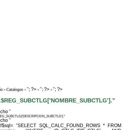
"; ?>
"; ?>
"; ?>
io
Catalogos
>
>
>
>
".$REG_SUBCTLG['NOMBRE_SUBCTLG']."
echo "
REG_SUBCTLG['DESCRIPCION_SUBCTLG']."
echo "
 //$sql= "SELECT SQL_CALC_FOUND_ROWS * FROM