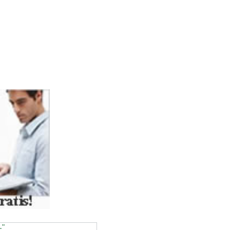
ASSOC))
."