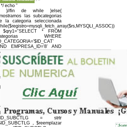
; */ echo "
; }//fin de while }else{
/mostramos las subcategorias
e la categoria seleccionada
hile($registro=mysqli_fetch_array($rs,MYSQLI_ASSOC))
 $qry1="SELECT * FROM
categorias WHERE
D_CATEGORIA='$ID_CAT'
ND EMPRESA_ID='8' AND
EB='1' "; $resultQRY =
ysqli_query($link,$qry1) or
ie(mysqli_error());
hile($registroQRY=mysqli_fetch_array($resultQRY,MYSQLI_
nomb_cat=$registroQRY['NOM_CATEGORIA'];
} //NOMBRE CATALOGO
ID_CTLG=$CTLG; $ID_CTLG
 strtr ($ID_CTLG , $reemplazar
); $ID_CTLG =
RLencode(htmlentities($ID_CTLG,ENT_QUOTES));
//NOMBRE SUBCATALOGO
ID_SUBCTLG=$SUBCTLG;
$ID_SUBCTLG = strtr
$ID_SUBCTLG , $reemplazar
".$cate