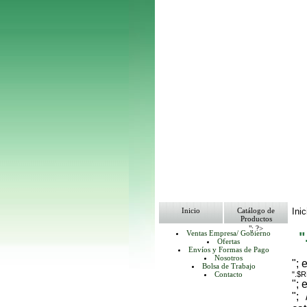
Inicio
Catálogo de
Inic
Productos
"; ?>
Ventas Empresa/ Gobierno
Ofertas
Envíos y Formas de Pago
Nosotros
"; 
Bolsa de Trabajo
Contacto
".$
"; 
";