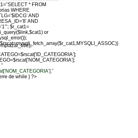
at1="SELECT * FROM
gorias WHERE
TLG='$IDCG' AND
ESA_ID='8' AND
1'"; $r_cat1=
i_query($link,$cat1) or
sql_error());
($rscat=mysqli_fetch_array($r_cat1,MYSQLI_ASSOC))
lazar_title);
ATEGO=$rscat['ID_CATEGORIA'];
EGO=$rscat['NOM_CATEGORIA'];
 "
cat['NOM_CATEGORIA']."
sierre de while } ?>