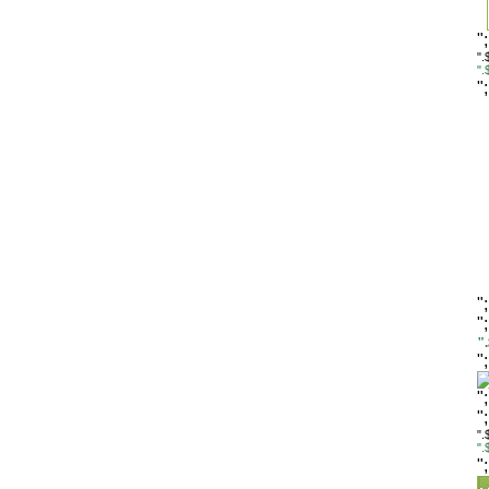
"
".
"
"
"
"
"
"
"
"
".
"
"