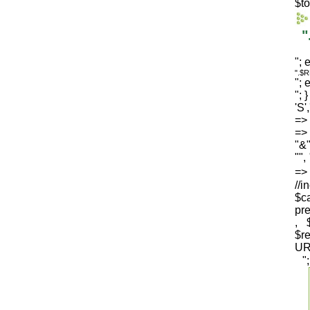
$to
"
"; 
".$
"; 
"; 
'S'
=> 
=> 
"&"
"",
=
//i
$c
pre
, 
$
UR
"