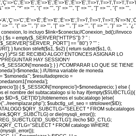
'=>'C','È'=>'E','É'=>'E','Ê'=>'E','Ë'=>'E','Ì'=>'I','Í'=>'I','Î'=>'I','Ï'=>'I
=> "", "*" => "", "(" => "", ")" => "", "[" => "", "]" => "", "{" => "",
'Ç'=>'C','È'=>'É','Ê'=>'E','Ë'=>'E','Ì'=>'Í','Î'=>'I','Ï'=>'I','Ñ'=>'N','Ò'=>
> "", "(" => "", ")" => "", "[" => "", "]" => "", "{" => "", "}" => "", "¿"
vo de conexion, lo incluyo $link=$conecta;//Conexion_bd();//invoco
) { $s = empty($_SERVER["HTTPS"]) ? '' :
 = ($_SERVER["SERVER_PORT"] == "80") ? "" :
function strleft($s1, $s2) { return substr($s1, 0,
rrency'] )/*SI SE RECIBIO ALGO? ENTONCES ASIGNAR LO
 { /*PREGUNTAR HAY SESSION*/
eda=$_SESSION['moneda']; } } /*COMPARAR LO QUE SE TIENE
a']=$moneda; } //Ultima variable de moneda
'$smoneda'"; $resultadoprecio =
monedanom1['moneda'];
ecio'])) { $_SESSION['monprecio']=$monedaprecio; } else {
l nombre del subtacatalogo si lo hay if(empty($SUBCTLG)){
o $ID=$_GET['ID'];//obtenemos el subcatalogo }else{
eemplazar.php"); $subctlg_url_seo = strtolower($ID);
ER IDCATALOGO $QRY_SUBCTLG="SELECT * FROM subcatalogos
,$QRY_SUBCTLG) or die(mysqli_error());
G_SUBCTLG['ID_SUBCTLG']; //echo $ID_CTLG;
QRY_CTLG="SELECT * FROM catalogo WHERE
sqli_error());