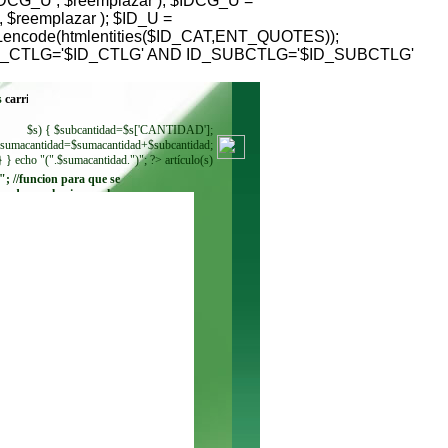
G_U , $reemplazar ); $IDCG_U =
reemplazar ); $ID_U =
RLencode(htmlentities($ID_CAT,ENT_QUOTES));
HERE ID_CTLG='$ID_CTLG' AND ID_SUBCTLG='$ID_SUBCTLG'
s
$s) { $subcantidad=$s['CANTIDAD'];
sumacantidad=$sumacantidad+$subcantidad;
} } echo "(".$sumacantidad.")"; ?> artículo(s)
"; //funcion para que se
ando se seleccione. echo
"
"; while ($regmoneda =
$resultadomoneda-
>fetch_row()) { echo"
"; } ?>