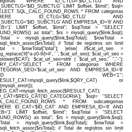
ategorias WHERE ID_CTLG='$ID_CTLG' AND
_SUBCTLG='$ID_SUBCTLG' LIMIT $offset, $limit"; $sql=
ELECT SQL_CALC_FOUND_ROWS * FROM categorias
HERE ID_CTLG='$ID_CTLG' AND
_SUBCTLG='$ID_SUBCTLG' AND EMPRESA_ID='8' AND
B='1' LIMIT $offset, $limit"; $sqlTotal = "SELECT
UND_ROWS() as total"; $rs = mysqli_query($link,$sql);
sTotal = mysqli_query($link,$sqlTotal); $rowTotal =
qli_fetch_assoc($rsTotal); // Total de registros sin limit
otal = $rowTotal["total"]; }else{ //$cat_url_seo =
g_replace('#[^a-z0-9/]+#', ' ', $cat_url_seo); $cat_url_seo =
tolower($CAT); $cat_url_seo=strtr ( $cat_url_seo," ","-");
QRY_CAT="SELECT * FROM categorias WHERE
TEGORIA_SEO='$cat_url_seo' AND EMPRESA_ID='8'
AND WEB='1'";
ESULT_CAT=mysqli_query($link,$QRY_CAT) or
(mysqli_error());
EG_CAT=mysqli_fetch_assoc($RESULT_CAT);
D_CAT=$REG_CAT['ID_CATEGORIA']; $sql= "SELECT
QL_CALC_FOUND_ROWS * FROM subcategorias
ERE ID_CAT='$ID_CAT' AND EMPRESA_ID='8' AND
B='1' LIMIT $offset, $limit"; $sqlTotal = "SELECT
UND_ROWS() as total"; $rs = mysqli_query($link,$sql);
sTotal = mysqli_query($link,$sqlTotal); $rowTotal =
qli_fetch_assoc($rsTotal); // Total de registros sin limit