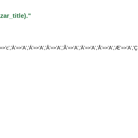
r_title)."
'=>'c','À'=>'A','Á'=>'A','Â'=>'A','Ã'=>'A','Ä'=>'A','Å'=>'A','Æ'=>'A','Ç'=>'