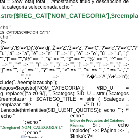
tal = $rowTotal["total"]; //mostramos titulo y descripcion de
la categoria seleccionada echo "
.strtr($REG_CAT['NOM_CATEGORIA'],$reemplaza
echo "
REG_CAT['DESCRIPCION_CAT']."
echo "
} ?>
,'š'=>'s','Ð'=>'Dj','ð'=>'dj','Ž'=>'Z','ž'=>'z','?'=>'C','?'=>'c','?'=>'C','?
"u","á" => "a", "é" => "e", "í" => "i" , "ó" => "o", "ú" => "u", "¡"
"","!" => "","@" => "", "#" => "", "$" => "", "%" => "", "^" => "",
 => "", "*" => "", "(" => "", ")" => "", "[" => "", "]" => "", "{" =>
 "}" => "", "¿" => "", "?" => "", "<" => "", ">" => ""," " => "-","."
> "","," => "",'Ã�'=>'A','Ã±'=>'n');
nclude("../reemplazar.php");
ategos=$registro['NOM_CATEGORIA']; //$ID_U =
g_replace('[^a-z0-9/]', '', $categos); $ID_U = strtr ( $categos
$reemplazar ); $CATEGO_TITLE = strtr ( $categos ,
reemplazar_title ); //$ID_U =
Lencode(htmlentities($ID_U,ENT_QUOTES)); echo "
"; /*
echo "
; echo "
Indice de Productos del Catalogo
"; echo "
$i"; } echo
Páginas:
".$registro['NOM_CATEGORIA']."
implode(" << Página >> ",
"; echo "
$links); ?>