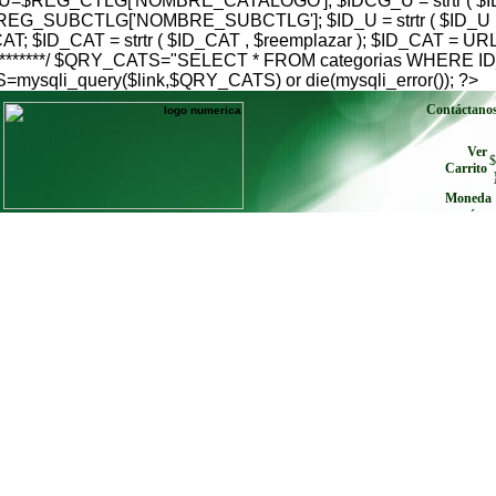
$REG_CTLG['NOMBRE_CATALOGO']; $IDCG_U = strtr ( $IDC
G_SUBCTLG['NOMBRE_SUBCTLG']; $ID_U = strtr ( $ID_U , $
; $ID_CAT = strtr ( $ID_CAT , $reemplazar ); $ID_CAT = U
go***************/ $QRY_CATS="SELECT * FROM categorias W
qli_query($link,$QRY_CATS) or die(mysqli_error()); ?>
Contáctano
Ver
$
Carrito
Moneda
envíe cu