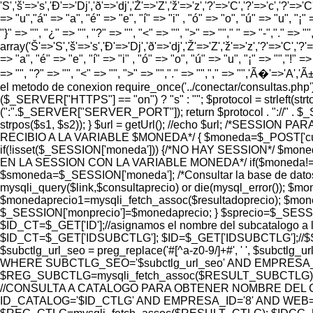
'S','š'=>'s','Ð'=>'Dj','ð'=>'dj','Ž'=>'Z','ž'=>'z','?'=>'C','?'=>'c','?'=>'C
=> "u","á" => "a", "é" => "e", "í" => "i" , "ó" => "o", "ú" => "u", "¡" =
"}" => "", "¿" => "", "?" => "", "<" => "", ">" => ""," " => "-","." =>
array('Š'=>'S','š'=>'s','Ð'=>'Dj','ð'=>'dj','Ž'=>'Z','ž'=>'z','?'=>'C','?'=>
=> "a", "é" => "e", "í" => "i" , "ó" => "o", "ú" => "u", "¡" => "","!" => 
=> "", "?" => "", "<" => "", ">" => "","." => "","," => "",'Ã�'=>'A
el metodo de conexion require_once('../conectar/consultas.p
($_SERVER["HTTPS"] == "on") ? "s" : ""; $protocol = strlef
(":".$_SERVER["SERVER_PORT"]); return $protocol . "://" . $
strpos($s1, $s2)); } $url = getUrl(); //echo $url; /*SES
RECIBIO A LA VARIABLE $MONEDA*/ { $moneda=$_POST['cur
if(!isset($_SESSION['moneda'])) {/*NO HAY SESSION*/ $m
EN LA SESSION CON LA VARIABLE MONEDA*/ if($moneda!=$_S
$smoneda=$_SESSION['moneda']; /*Consultar la base de dat
mysqli_query($link,$consultaprecio) or die(mysql_error());
$monedaprecio1=mysqli_fetch_assoc($resultadoprecio); $moned
$_SESSION['monprecio']=$monedaprecio; } $sprecio=$_SESSIO
$ID_CT=$_GET['ID'];//asignamos el nombre del subcatalogo a l
$ID_CT=$_GET['IDSUBCTLG']; $ID=$_GET['IDSUBCTLG'];//$SUBC
$subctlg_url_seo = preg_replace('#[^a-z0-9/]+#', ' ', 
WHERE SUBCTLG_SEO='$subctlg_url_seo' AND EMPRESA_ID=
$REG_SUBCTLG=mysqli_fetch_assoc($RESULT_SUBCTLG);
//CONSULTA A CATALOGO PARA OBTENER NOMBRE DEL C
ID_CATALOG='$ID_CTLG' AND EMPRESA_ID='8' AND WEB='1'"