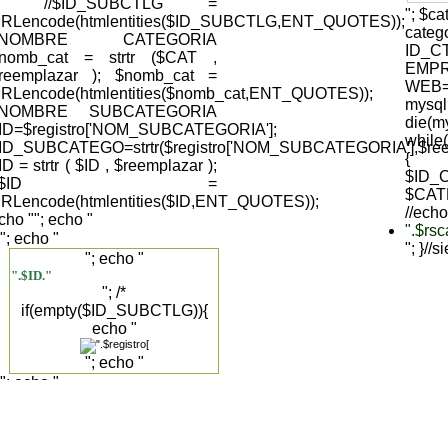
); //$ID_SUBCTLG =
"; $c
RLencode(htmlentities($ID_SUBCTLG,ENT_QUOTES));
cate
//NOMBRE CATEGORIA
ID_C
nomb_cat = strtr ($CAT ,
EMPR
reemplazar ); $nomb_cat =
WEB='
RLencode(htmlentities($nomb_cat,ENT_QUOTES));
mysql
//NOMBRE SUBCATEGORIA
die(my
ID=$registro['NOM_SUBCATEGORIA'];
while
ID_SUBCATEGO=strtr($registro['NOM_SUBCATEGORIA'],$reemp
{
ID = strtr ( $ID , $reemplazar );
$ID_C
//$ID =
$CAT
RLencode(htmlentities($ID,ENT_QUOTES));
//echo
cho "
"; echo "
".$rs
"; echo "
"; }//
"; echo "
".$ID."
"; /*
if(empty($ID_SUBCTLG)){
echo "
"; echo "
"; echo "
".$registro['DESCRIPCION_SUBCAT']."
".$registro['NOM_SUBCATEGORIA']."
"; }else{ */ echo "