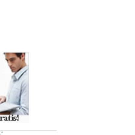
ASSOC))
."