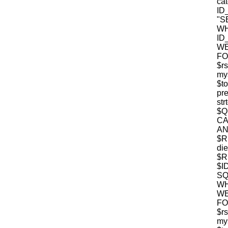
c
ID
"S
W
ID
WE
FO
$r
mys
$t
pre
str
$
CA
$R
die
$R
$I
S
WH
WE
FO
$r
mys