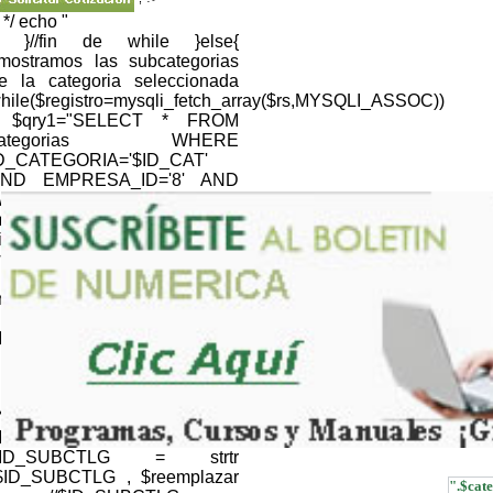
; */ echo "
; }//fin de while }else{
/mostramos las subcategorias
e la categoria seleccionada
hile($registro=mysqli_fetch_array($rs,MYSQLI_ASSOC))
 $qry1="SELECT * FROM
categorias WHERE
D_CATEGORIA='$ID_CAT'
ND EMPRESA_ID='8' AND
EB='1' "; $resultQRY =
ysqli_query($link,$qry1) or
ie(mysqli_error());
hile($registroQRY=mysqli_fetch_array($resultQRY,MYSQLI_
nomb_cat=$registroQRY['NOM_CATEGORIA'];
} //NOMBRE CATALOGO
ID_CTLG=$CTLG; $ID_CTLG
 strtr ($ID_CTLG , $reemplazar
); $ID_CTLG =
RLencode(htmlentities($ID_CTLG,ENT_QUOTES));
//NOMBRE SUBCATALOGO
ID_SUBCTLG=$SUBCTLG;
$ID_SUBCTLG = strtr
$ID_SUBCTLG , $reemplazar
".$cate