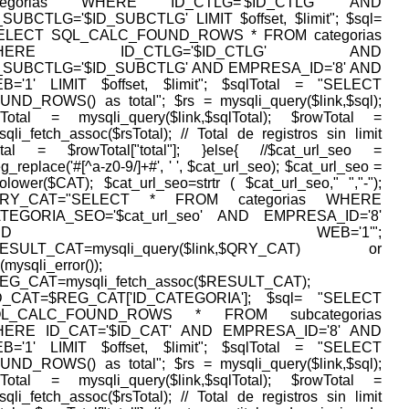
ategorias WHERE ID_CTLG='$ID_CTLG' AND
_SUBCTLG='$ID_SUBCTLG' LIMIT $offset, $limit"; $sql=
ELECT SQL_CALC_FOUND_ROWS * FROM categorias
HERE ID_CTLG='$ID_CTLG' AND
_SUBCTLG='$ID_SUBCTLG' AND EMPRESA_ID='8' AND
B='1' LIMIT $offset, $limit"; $sqlTotal = "SELECT
UND_ROWS() as total"; $rs = mysqli_query($link,$sql);
sTotal = mysqli_query($link,$sqlTotal); $rowTotal =
qli_fetch_assoc($rsTotal); // Total de registros sin limit
otal = $rowTotal["total"]; }else{ //$cat_url_seo =
g_replace('#[^a-z0-9/]+#', ' ', $cat_url_seo); $cat_url_seo =
tolower($CAT); $cat_url_seo=strtr ( $cat_url_seo," ","-");
QRY_CAT="SELECT * FROM categorias WHERE
TEGORIA_SEO='$cat_url_seo' AND EMPRESA_ID='8'
AND WEB='1'";
ESULT_CAT=mysqli_query($link,$QRY_CAT) or
(mysqli_error());
EG_CAT=mysqli_fetch_assoc($RESULT_CAT);
D_CAT=$REG_CAT['ID_CATEGORIA']; $sql= "SELECT
QL_CALC_FOUND_ROWS * FROM subcategorias
ERE ID_CAT='$ID_CAT' AND EMPRESA_ID='8' AND
B='1' LIMIT $offset, $limit"; $sqlTotal = "SELECT
UND_ROWS() as total"; $rs = mysqli_query($link,$sql);
sTotal = mysqli_query($link,$sqlTotal); $rowTotal =
qli_fetch_assoc($rsTotal); // Total de registros sin limit