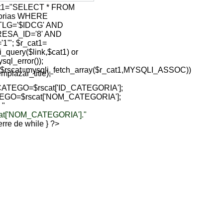
at1="SELECT * FROM
gorias WHERE
TLG='$IDCG' AND
ESA_ID='8' AND
1'"; $r_cat1=
i_query($link,$cat1) or
sql_error());
($rscat=mysqli_fetch_array($r_cat1,MYSQLI_ASSOC))
lazar_title);
ATEGO=$rscat['ID_CATEGORIA'];
EGO=$rscat['NOM_CATEGORIA'];
 "
cat['NOM_CATEGORIA']."
sierre de while } ?>