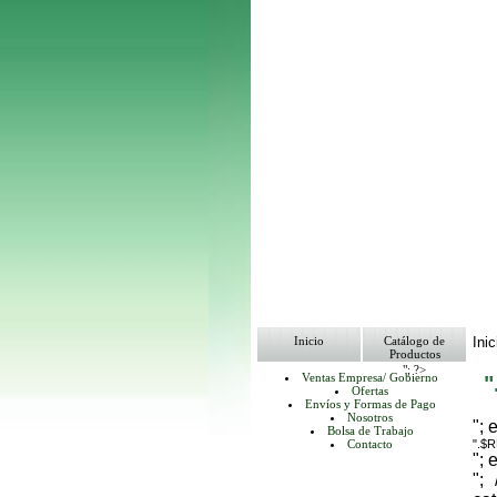
Inicio
Catálogo de
Inic
Productos
"; ?>
Ventas Empresa/ Gobierno
Ofertas
Envíos y Formas de Pago
Nosotros
"; 
Bolsa de Trabajo
Contacto
".$
"; 
";