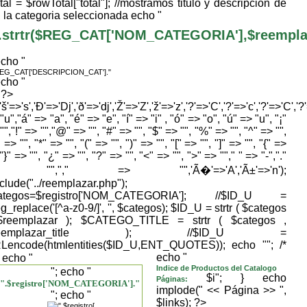
tal = $rowTotal["total"]; //mostramos titulo y descripcion de
la categoria seleccionada echo "
.strtr($REG_CAT['NOM_CATEGORIA'],$reemplaza
echo "
REG_CAT['DESCRIPCION_CAT']."
echo "
} ?>
,'š'=>'s','Ð'=>'Dj','ð'=>'dj','Ž'=>'Z','ž'=>'z','?'=>'C','?'=>'c','?'=>'C','?
"u","á" => "a", "é" => "e", "í" => "i" , "ó" => "o", "ú" => "u", "¡"
"","!" => "","@" => "", "#" => "", "$" => "", "%" => "", "^" => "",
 => "", "*" => "", "(" => "", ")" => "", "[" => "", "]" => "", "{" =>
 "}" => "", "¿" => "", "?" => "", "<" => "", ">" => ""," " => "-","."
> "","," => "",'Ã�'=>'A','Ã±'=>'n');
nclude("../reemplazar.php");
ategos=$registro['NOM_CATEGORIA']; //$ID_U =
g_replace('[^a-z0-9/]', '', $categos); $ID_U = strtr ( $categos
$reemplazar ); $CATEGO_TITLE = strtr ( $categos ,
reemplazar_title ); //$ID_U =
Lencode(htmlentities($ID_U,ENT_QUOTES)); echo "
"; /*
echo "
; echo "
Indice de Productos del Catalogo
"; echo "
$i"; } echo
Páginas:
".$registro['NOM_CATEGORIA']."
implode(" << Página >> ",
"; echo "
$links); ?>