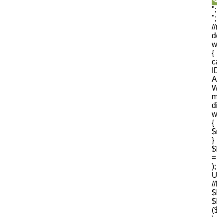
"
"
/
d
w
{
I
A
W
m
d
w
{
$
$
=
U
$
(