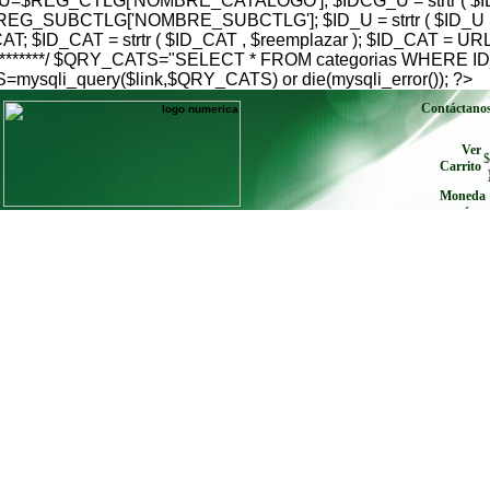
$REG_CTLG['NOMBRE_CATALOGO']; $IDCG_U = strtr ( $IDC
G_SUBCTLG['NOMBRE_SUBCTLG']; $ID_U = strtr ( $ID_U , $
; $ID_CAT = strtr ( $ID_CAT , $reemplazar ); $ID_CAT = U
go***************/ $QRY_CATS="SELECT * FROM categorias W
qli_query($link,$QRY_CATS) or die(mysqli_error()); ?>
Contáctano
Ver
$
Carrito
Moneda
envíe cu