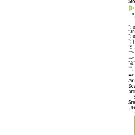
$to
"
"; 
".$
"; 
"; 
'S'
=> 
=> 
"&"
"",
=
//i
$c
pre
, 
$
UR
"