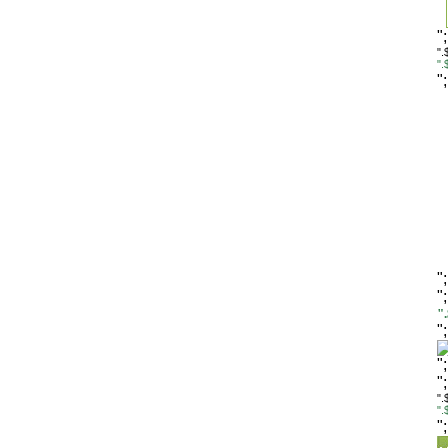
"
".
"
"
"
"
"
"
"
"
".
"
"