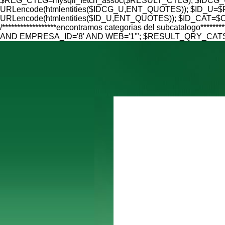
$REG_CTLG=mysqli_fetch_assoc($RESULT_CTLG); $IDCG_U=
URLencode(htmlentities($IDCG_U,ENT_QUOTES)); $ID_U=$RE
URLencode(htmlentities($ID_U,ENT_QUOTES)); $ID_CAT=$CAT
/******************encontramos categorias del subcatalo
AND EMPRESA_ID='8' AND WEB='1'"; $RESULT_QRY_CATS=mys