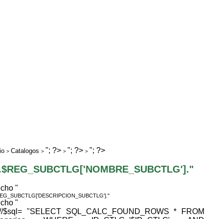
"; ?>
"; ?>
"; ?>
io
Catalogos
>
>
>
>
".$REG_SUBCTLG['NOMBRE_SUBCTLG']."
echo "
REG_SUBCTLG['DESCRIPCION_SUBCTLG']."
echo "
 //$sql= "SELECT SQL_CALC_FOUND_ROWS * FROM