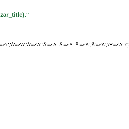
r_title)."
'=>'c','À'=>'A','Á'=>'A','Â'=>'A','Ã'=>'A','Ä'=>'A','Å'=>'A','Æ'=>'A','Ç'=>'