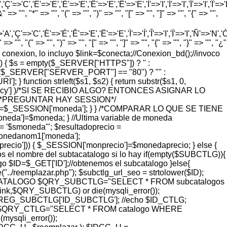
'=>'C','È'=>'E','É'=>'E','Ê'=>'E','Ë'=>'E','Ì'=>'I','Í'=>'I','Î'=>'I','Ï'=>'I
=> "", "*" => "", "(" => "", ")" => "", "[" => "", "]" => "", "{" => "",
'Ç'=>'C','È'=>'É','Ê'=>'E','Ë'=>'E','Ì'=>'Í','Î'=>'I','Ï'=>'I','Ñ'=>'N','Ò'=>
> "", "(" => "", ")" => "", "[" => "", "]" => "", "{" => "", "}" => "", "¿"
vo de conexion, lo incluyo $link=$conecta;//Conexion_bd();//invoco
) { $s = empty($_SERVER["HTTPS"]) ? '' :
 = ($_SERVER["SERVER_PORT"] == "80") ? "" :
function strleft($s1, $s2) { return substr($s1, 0,
rrency'] )/*SI SE RECIBIO ALGO? ENTONCES ASIGNAR LO
 { /*PREGUNTAR HAY SESSION*/
eda=$_SESSION['moneda']; } } /*COMPARAR LO QUE SE TIENE
a']=$moneda; } //Ultima variable de moneda
'$smoneda'"; $resultadoprecio =
monedanom1['moneda'];
ecio'])) { $_SESSION['monprecio']=$monedaprecio; } else {
l nombre del subtacatalogo si lo hay if(empty($SUBCTLG)){
o $ID=$_GET['ID'];//obtenemos el subcatalogo }else{
eemplazar.php"); $subctlg_url_seo = strtolower($ID);
ER IDCATALOGO $QRY_SUBCTLG="SELECT * FROM subcatalogos
,$QRY_SUBCTLG) or die(mysqli_error());
G_SUBCTLG['ID_SUBCTLG']; //echo $ID_CTLG;
QRY_CTLG="SELECT * FROM catalogo WHERE
sqli_error());