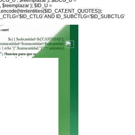
G_U , $reemplazar ); $IDCG_U =
reemplazar ); $ID_U =
RLencode(htmlentities($ID_CAT,ENT_QUOTES));
HERE ID_CTLG='$ID_CTLG' AND ID_SUBCTLG='$ID_SUBCTLG'
s
$s) { $subcantidad=$s['CANTIDAD'];
sumacantidad=$sumacantidad+$subcantidad;
} } echo "(".$sumacantidad.")"; ?> artículo(s)
"; //funcion para que se
ando se seleccione. echo
"
"; while ($regmoneda =
$resultadomoneda-
>fetch_row()) { echo"
"; } ?>