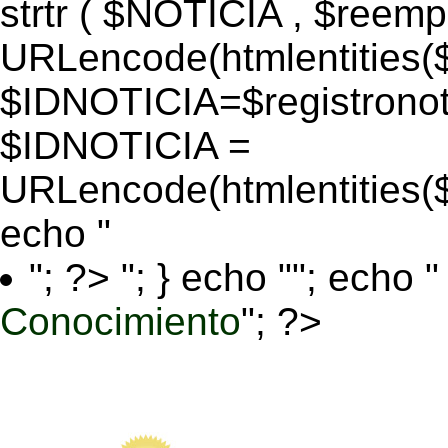
strtr ( $NOTICIA , $reem
URLencode(htmlentitie
$IDNOTICIA=$registronoti
$IDNOTICIA =
URLencode(htmlentitie
echo "
"; ?>
"; } echo ""; echo "
Conocimiento
"; ?>