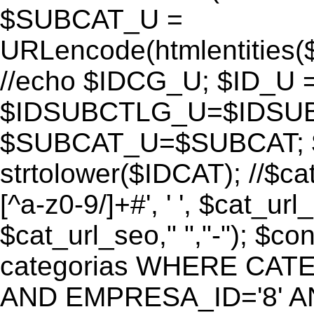
$SUBCAT_U =
URLencode(htmlentitie
//echo $IDCG_U; $ID_U 
$IDSUBCTLG_U=$IDSUB
$SUBCAT_U=$SUBCAT; $
strtolower($IDCAT); //$ca
[^a-z0-9/]+#', ' ', $cat_ur
$cat_url_seo," ","-"); 
categorias WHERE CATE
AND EMPRESA_ID='8' AND