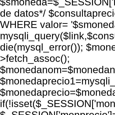
$smoneda=$_SESSION['mo
de datos*/ $consultapr
WHERE valor= '$smoneda'
mysqli_query($link,$consu
die(mysql_error()); $mo
>fetch_assoc();
$monedanom=$monedano
$monedaprecio1=mysqli_f
$monedaprecio=$monedapr
if(!isset($_SESSION['monp
$_SESSION['monprecio']=