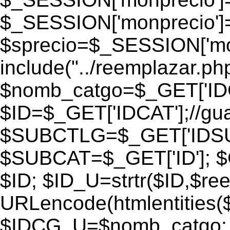
$_SESSION['monprecio']
$sprecio=$_SESSION['monp
include("../reemplazar.php"
$nomb_catgo=$_GET['IDC
$ID=$_GET['IDCAT'];//gu
$SUBCTLG=$_GET['IDSU
$SUBCAT=$_GET['ID']; $
$ID; $ID_U=strtr($ID,$re
URLencode(htmlentities
$IDCG_U=$nomb_catgo;