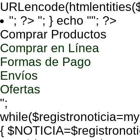
URLencode(htmlentities
"; ?>
"; } echo ""; ?>
Comprar Productos
Comprar en Línea
Formas de Pago
Envíos
Ofertas
";
while($registronoticia=
{ $NOTICIA=$registronoti