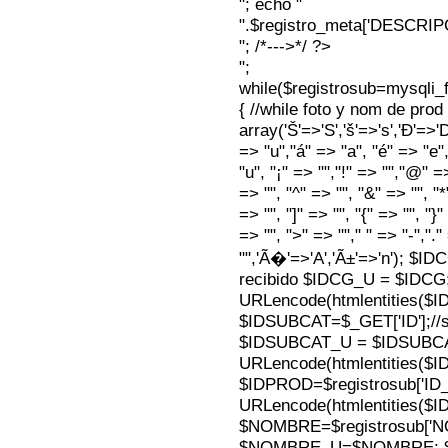
"; echo "
".$registro_meta['DESCRI
"; /*--->*/ ?>
";
while($registrosub=mysqli
{ //while foto y nom de pro
array('Š'=>'S','š'=>'s','Ð'=>'Dj'
=> "u","á" => "a", "é" => "e",
"u", "¡" => "","!" => "","@" =
=> "", "^" => "", "&" => "", "*"
=> "", "]" => "", "{" => "", "}
=> "", ">" => ""," " => "-","."
"",'Ã�'=>'A','Ã±'=>'n'); $I
recibido $IDCG_U = $IDCG
URLencode(htmlentities(
$IDSUBCAT=$_GET['ID'];//s
$IDSUBCAT_U = $IDSUBC
URLencode(htmlentities(
$IDPROD=$registrosub['I
URLencode(htmlentities(
$NOMBRE=$registrosub['
$NOMBRE_U=$NOMBRE; $N