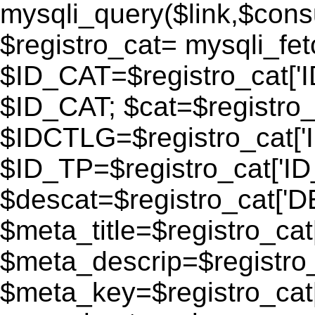
mysqli_query($link,$consu
$registro_cat= mysqli_fe
$ID_CAT=$registro_cat['
$ID_CAT; $cat=$registr
$IDCTLG=$registro_cat['
$ID_TP=$registro_cat['ID_
$descat=$registro_cat[
$meta_title=$registro_ca
$meta_descrip=$registr
$meta_key=$registro_cat