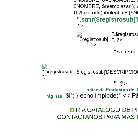
$NOMBRE, $reemplazar );
URLencode(htmlentities(
".strtr($registrosu
"; ?>
".$registr
"; ?>
"; ?>
".strtr($r
".$registrosub['DESCRIPCI
"."
"; ?>
Indice de Productos del
$i"; } echo implode(" << Pá
Páginas:
IR A CATALOGO DE 
CONTACTANOS PARA MAS 