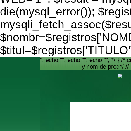
die(mysql_error()); $regis
mysqli_fetch_assoc($resu
$nombr=$registros['NO
$titul=$registros['TITULO'
"; echo ""; echo ""; echo ""; */ } /* c
y nom de prod*/ //