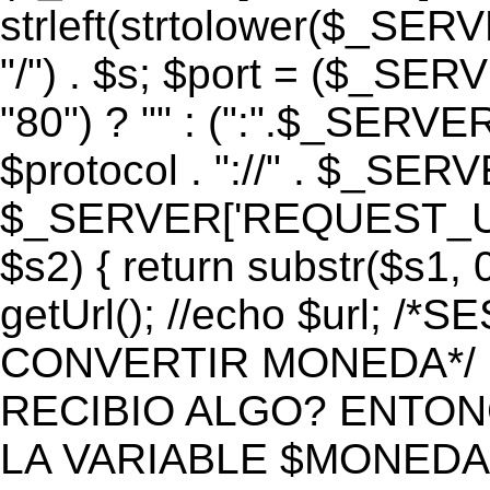
strleft(strtolower($_S
"/") . $s; $port = ($_S
"80") ? "" : (":".$_SERV
$protocol . "://" . $_SE
$_SERVER['REQUEST_URI']
$s2) { return substr($s1, 0
getUrl(); //echo $url;
CONVERTIR MONEDA*/ if 
RECIBIO ALGO? ENTON
LA VARIABLE $MONEDA*