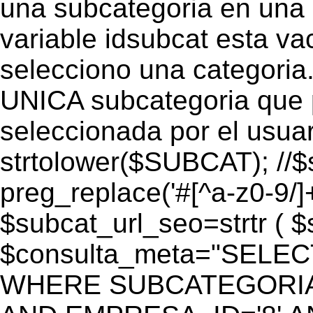
una subcategoria en una c
variable idsubcat esta vac
selecciono una categoria.
UNICA subcategoria que p
seleccionada por el usua
strtolower($SUBCAT); //$
preg_replace('#[^a-z0-9/]+
$subcat_url_seo=strtr ( $s
$consulta_meta="SELEC
WHERE SUBCATEGORIA_S