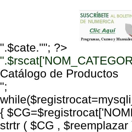
".$cate.""; ?>
".$rscat['NOM_CATEGORI
Catálogo de Productos
";
while($registrocat=mysq
{ $CG=$registrocat['N
strtr ( $CG , $reemplazar