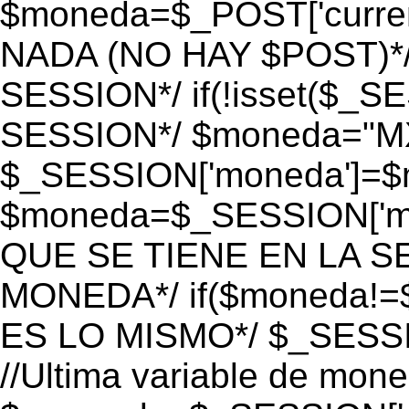
$moneda=$_POST['currenc
NADA (NO HAY $POST)*
SESSION*/ if(!isset($_S
SESSION*/ $moneda="M
$_SESSION['moneda']=$m
$moneda=$_SESSION['mo
QUE SE TIENE EN LA S
MONEDA*/ if($moneda!=$
ES LO MISMO*/ $_SESSI
//Ultima variable de mon