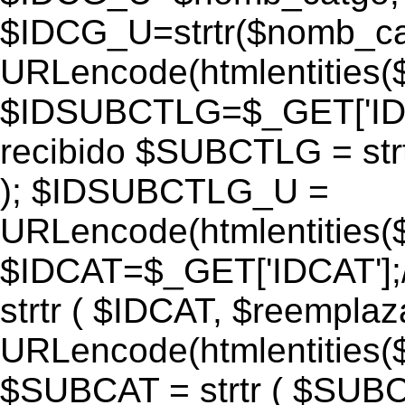
$IDCG_U=strtr($nomb_ca
URLencode(htmlentitie
$IDSUBCTLG=$_GET['IDS
recibido $SUBCTLG = str
); $IDSUBCTLG_U =
URLencode(htmlentitie
$IDCAT=$_GET['IDCAT'];/
strtr ( $IDCAT, $reempla
URLencode(htmlentitie
$SUBCAT = strtr ( $SUBC