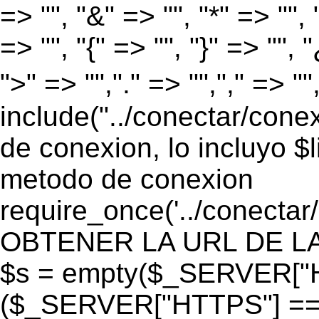
=> "", "&" => "", "*" => "", "
=> "", "{" => "", "}" => "", 
">" => "","." => "","," => "
include("../conectar/conex
de conexion, lo incluyo $
metodo de conexion
require_once('../conectar
OBTENER LA URL DE LA PA
$s = empty($_SERVER["HT
($_SERVER["HTTPS"] == "o