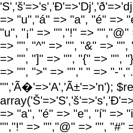
'S','š'=>'s','Ð'=>'Dj','ð'=>'d
=> "u","á" => "a", "é" => "e
"u", "¡" => "","!" => "","@"
=> "", "^" => "", "&" => "", "
=> "", "]" => "", "{" => "", 
=> "", ">" => ""," " => "-","
"",'Ã�'=>'A','Ã±'=>'n'); $r
array('Š'=>'S','š'=>'s','Ð'=>'
=> "a", "é" => "e", "í" => "
"","!" => "","@" => "", "#" 