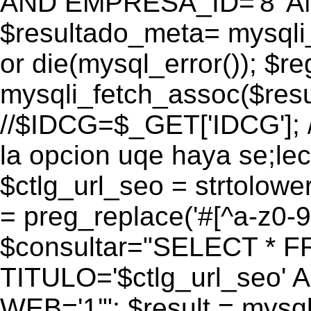
AND EMPRESA_ID='8' AN
$resultado_meta= mysqli
or die(mysql_error()); $r
mysqli_fetch_assoc($res
//$IDCG=$_GET['IDCG']; /
la opcion uqe haya se;lec
$ctlg_url_seo = strtolow
= preg_replace('#[^a-z0-9/]
$consultar="SELECT * 
TITULO='$ctlg_url_seo'
WEB='1'"; $result = mysql