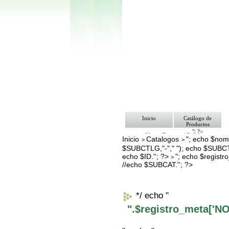
Inicio
Catálogo de
Productos
"; ?>
Ventas Empresa/ Gobierno
Inicio
Catalogos
"; echo $nomb
>
>
Ofertas
$SUBCTLG,"-"," "); echo $SUBCT
Envíos y Formas de Pago
Nosotros
echo $ID.''; ?>
"; echo $regis
>
Bolsa de Trabajo
//echo $SUBCAT.''; ?>
Contacto
*/ echo "
".$registro_meta['