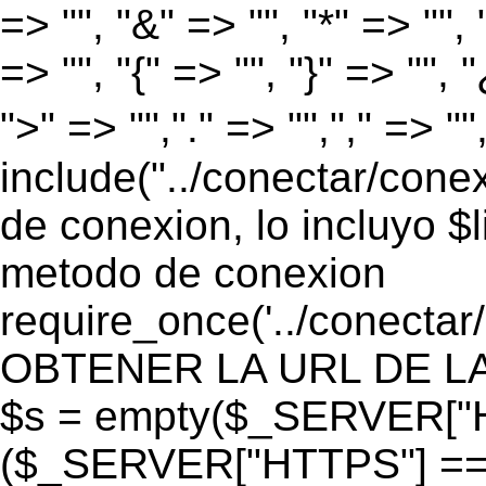
=> "", "&" => "", "*" => "", "
=> "", "{" => "", "}" => "", 
">" => "","." => "","," => "
include("../conectar/conex
de conexion, lo incluyo $
metodo de conexion
require_once('../conectar
OBTENER LA URL DE LA PA
$s = empty($_SERVER["HT
($_SERVER["HTTPS"] == "o