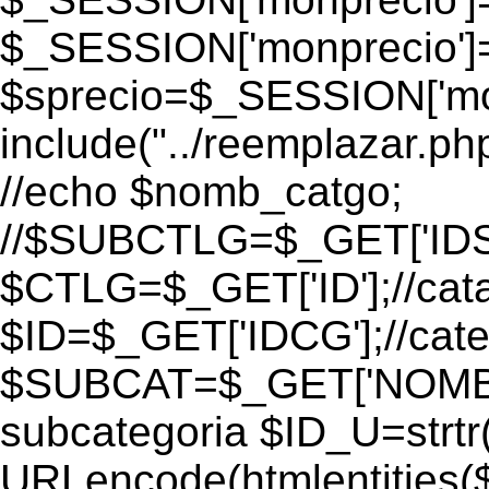
$_SESSION['monprecio']
$sprecio=$_SESSION['monpr
include("../reemplazar.p
//echo $nomb_catgo;
//$SUBCTLG=$_GET['ID
$CTLG=$_GET['ID'];//cat
$ID=$_GET['IDCG'];//cate
$SUBCAT=$_GET['NOMBR
subcategoria $ID_U=strtr
URLencode(htmlentities