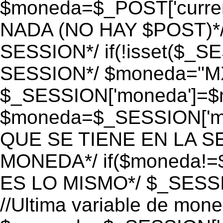
$moneda=$_POST['currenc
NADA (NO HAY $POST)*
SESSION*/ if(!isset($_S
SESSION*/ $moneda="M
$_SESSION['moneda']=$m
$moneda=$_SESSION['mo
QUE SE TIENE EN LA S
MONEDA*/ if($moneda!=$
ES LO MISMO*/ $_SESSI
//Ultima variable de mon