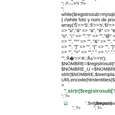
"; /*--->*/ ?>
";
while($registrosub=mysq
{ //while foto y nom de p
array('Š'=>'S','š'=>'s','Ð'=>'D
=> "u","á" => "a", "é" => "e"
"u", "¡" => "","!" => "","@" 
=> "", "^" => "", "&" => "", "*
=> "", "]" => "", "{" => "", "
=> "", ">" => ""," " => "-",".
"",'Ã�'=>'A','Ã±'=>'n');
$NOMBRE=$registrosub
$NOMBRE_U =$NOMBRE
strtr($NOMBRE,$reempla
URLencode(htmlentitie
>
".strtr($registrosu
"; ?>
".$registr
"; ?>
"; ?>