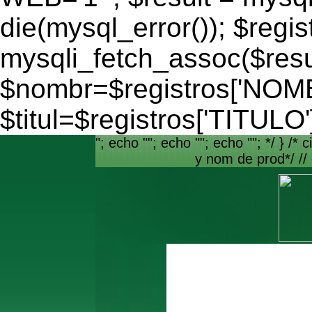
die(mysql_error()); $regis
mysqli_fetch_assoc($resu
$nombr=$registros['NO
$titul=$registros['TITULO'
"; echo ""; echo ""; echo ""; */ } /* c
y nom de prod*/ //