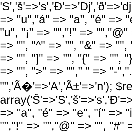
'S','š'=>'s','Ð'=>'Dj','ð'=>'d
=> "u","á" => "a", "é" => "e
"u", "¡" => "","!" => "","@"
=> "", "^" => "", "&" => "", "
=> "", "]" => "", "{" => "", 
=> "", ">" => ""," " => "-","
"",'Ã�'=>'A','Ã±'=>'n'); $r
array('Š'=>'S','š'=>'s','Ð'=>'
=> "a", "é" => "e", "í" => "
"","!" => "","@" => "", "#" 