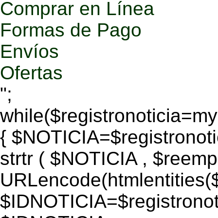
Comprar en Línea
Formas de Pago
Envíos
Ofertas
";
while($registronoticia=
{ $NOTICIA=$registronoti
strtr ( $NOTICIA , $reem
URLencode(htmlentitie
$IDNOTICIA=$registronoti