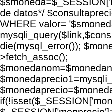
$smoneda=$_SESSION['mo
de datos*/ $consultapr
WHERE valor= '$smoneda'
mysqli_query($link,$consu
die(mysql_error()); $mo
>fetch_assoc();
$monedanom=$monedano
$monedaprecio1=mysqli_f
$monedaprecio=$monedapr
if(!isset($_SESSION['monp
$_SESSION['monprecio']=