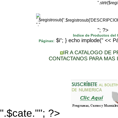
".strtr($r
".$registrosub['DESCRIPCI
"."
"; ?>
Indice de Productos del
$i"; } echo implode(" << Pá
Páginas:
IR A CATALOGO DE 
CONTACTANOS PARA MAS 
".$cate.""; ?>