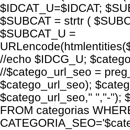
$IDCAT_U=$IDCAT; $S
$SUBCAT = strtr ( $SUBC
$SUBCAT_U =
URLencode(htmlentitie
//echo $IDCG_U; $catego_
//$catego_url_seo = preg_r
$catego_url_seo); $categ
$catego_url_seo," ","-")
FROM categorias WHER
CATEGORIA_SEO='$cate