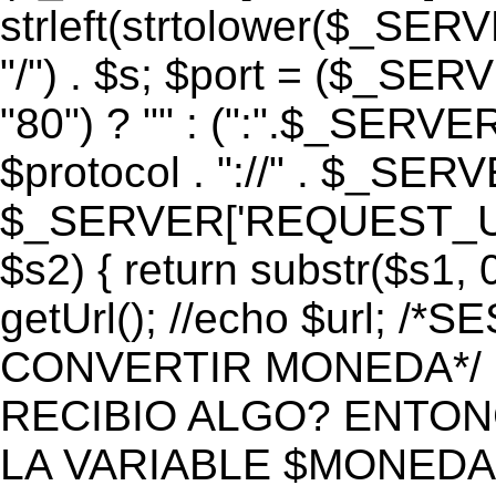
strleft(strtolower($_S
"/") . $s; $port = ($_S
"80") ? "" : (":".$_SERV
$protocol . "://" . $_SE
$_SERVER['REQUEST_URI']
$s2) { return substr($s1, 0
getUrl(); //echo $url;
CONVERTIR MONEDA*/ if 
RECIBIO ALGO? ENTON
LA VARIABLE $MONEDA*