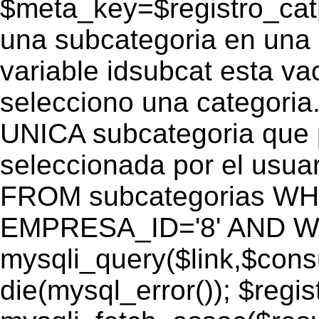
$meta_key=$registro_cat
una subcategoria en una c
variable idsubcat esta vac
selecciono una categoria.
UNICA subcategoria que p
seleccionada por el usu
FROM subcategorias W
EMPRESA_ID='8' AND WEB
mysqli_query($link,$cons
die(mysql_error()); $regi