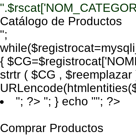
".$rscat['NOM_CATEGORI
Catálogo de Productos
";
while($registrocat=mysq
{ $CG=$registrocat['N
strtr ( $CG , $reemplazar
URLencode(htmlentities
"; ?>
"; } echo ""; ?>
Comprar Productos