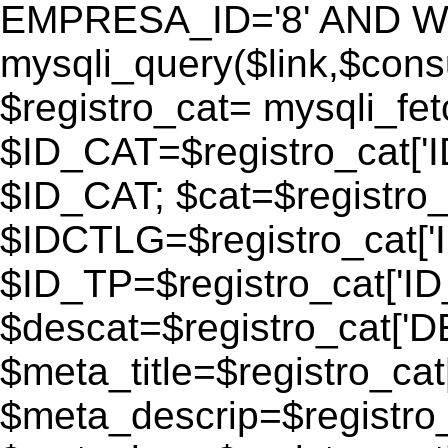
EMPRESA_ID='8' AND WEB
mysqli_query($link,$consu
$registro_cat= mysqli_fe
$ID_CAT=$registro_cat['
$ID_CAT; $cat=$registr
$IDCTLG=$registro_cat['
$ID_TP=$registro_cat['ID_
$descat=$registro_cat[
$meta_title=$registro_ca
$meta_descrip=$registr