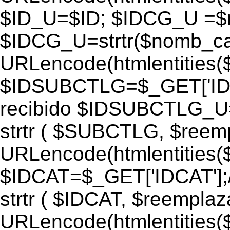
$ID_U=$ID; $IDCG_U =$
$IDCG_U=strtr($nomb_ca
URLencode(htmlentitie
$IDSUBCTLG=$_GET['IDS
recibido $IDSUBCTLG_
strtr ( $SUBCTLG, $ree
URLencode(htmlentitie
$IDCAT=$_GET['IDCAT'];/
strtr ( $IDCAT, $reempla
URLencode(htmlentitie