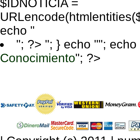
$IDNOTICIA =
URLencode(htmlentitie
echo "
"; ?>
"; } echo ""; echo 
Conocimiento
"; ?>