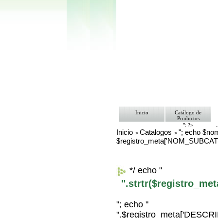
Inicio
Catálogo de
Productos
"; ?>
Inicio
Catalogos
"; echo $nom
Pago
>
>
Nosotros
$registro_meta['NOM_SUBCAT
Bolsa de Tra
Contacto
*/ echo "
".strtr($registro_m
"; echo "
".$registro_meta['DESC