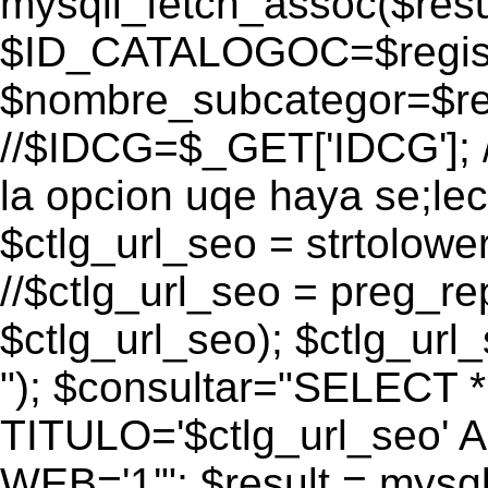
mysqli_fetch_assoc($res
$ID_CATALOGOC=$registr
$nombre_subcategor=$r
//$IDCG=$_GET['IDCG']; /
la opcion uqe haya se;lec
$ctlg_url_seo = strtolow
//$ctlg_url_seo = preg_repl
$ctlg_url_seo); $ctlg_url_s
"); $consultar="SELECT
TITULO='$ctlg_url_seo'
WEB='1'"; $result = mysql