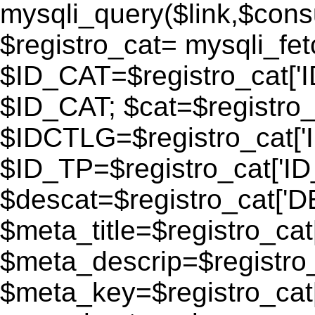
mysqli_query($link,$consu
$registro_cat= mysqli_fe
$ID_CAT=$registro_cat['
$ID_CAT; $cat=$registr
$IDCTLG=$registro_cat['
$ID_TP=$registro_cat['ID_
$descat=$registro_cat[
$meta_title=$registro_ca
$meta_descrip=$registr
$meta_key=$registro_cat