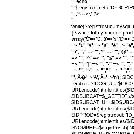
"; echo "
".$registro_meta['DESCRI
"; /*--->*/ ?>
";
while($registrosub=mysqli
{ //while foto y nom de pro
array('Š'=>'S','š'=>'s','Ð'=>'Dj'
=> "u","á" => "a", "é" => "e",
"u", "¡" => "","!" => "","@" =
=> "", "^" => "", "&" => "", "*"
=> "", "]" => "", "{" => "", "}
=> "", ">" => ""," " => "-","."
"",'Ã�'=>'A','Ã±'=>'n'); $I
recibido $IDCG_U = $IDCG
URLencode(htmlentities(
$IDSUBCAT=$_GET['ID'];//s
$IDSUBCAT_U = $IDSUBC
URLencode(htmlentities(
$IDPROD=$registrosub['I
URLencode(htmlentities(
$NOMBRE=$registrosub['
$NOMBRE_U=$NOMBRE; $N