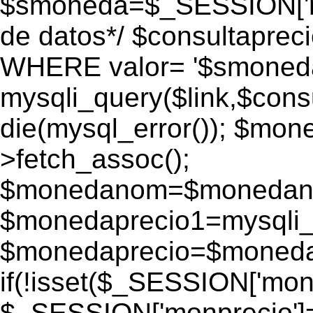
$smoneda=$_SESSION['mo
de datos*/ $consultapr
WHERE valor= '$smoneda'
mysqli_query($link,$consu
die(mysql_error()); $mo
>fetch_assoc();
$monedanom=$monedano
$monedaprecio1=mysqli_f
$monedaprecio=$monedapr
if(!isset($_SESSION['monp
$_SESSION['monprecio']=