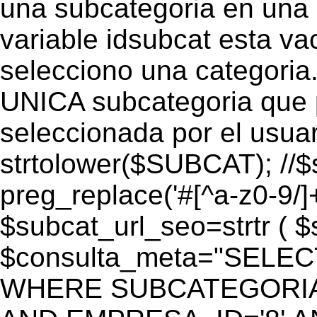
una subcategoria en una c
variable idsubcat esta vac
selecciono una categoria.
UNICA subcategoria que p
seleccionada por el usua
strtolower($SUBCAT); //$
preg_replace('#[^a-z0-9/]+
$subcat_url_seo=strtr ( $s
$consulta_meta="SELEC
WHERE SUBCATEGORIA_S