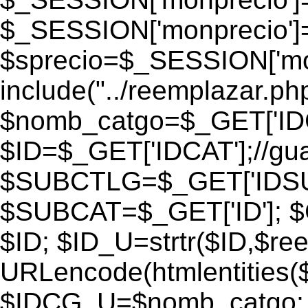
$_SESSION['monprecio']
$sprecio=$_SESSION['monp
include("../reemplazar.php"
$nomb_catgo=$_GET['IDC
$ID=$_GET['IDCAT'];//gu
$SUBCTLG=$_GET['IDSU
$SUBCAT=$_GET['ID']; $
$ID; $ID_U=strtr($ID,$re
URLencode(htmlentities
$IDCG_U=$nomb_catgo;