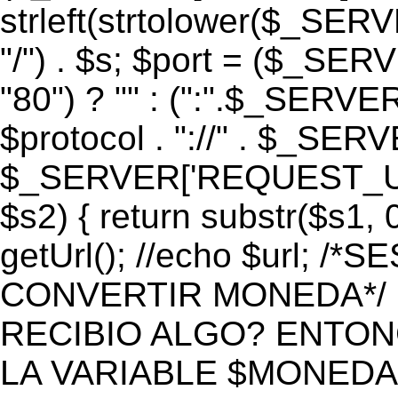
strleft(strtolower($_S
"/") . $s; $port = ($_S
"80") ? "" : (":".$_SERV
$protocol . "://" . $_SE
$_SERVER['REQUEST_URI']
$s2) { return substr($s1, 0
getUrl(); //echo $url;
CONVERTIR MONEDA*/ if 
RECIBIO ALGO? ENTON
LA VARIABLE $MONEDA*