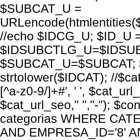
$SUBCAT_U =
URLencode(htmlentitie
//echo $IDCG_U; $ID_U 
$IDSUBCTLG_U=$IDSUB
$SUBCAT_U=$SUBCAT; $
strtolower($IDCAT); //$ca
[^a-z0-9/]+#', ' ', $cat_ur
$cat_url_seo," ","-"); 
categorias WHERE CATE
AND EMPRESA_ID='8' AND