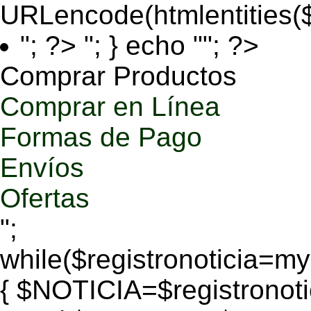
URLencode(htmlentities
"; ?>
"; } echo ""; ?>
Comprar Productos
Comprar en Línea
Formas de Pago
Envíos
Ofertas
";
while($registronoticia=
{ $NOTICIA=$registronoti