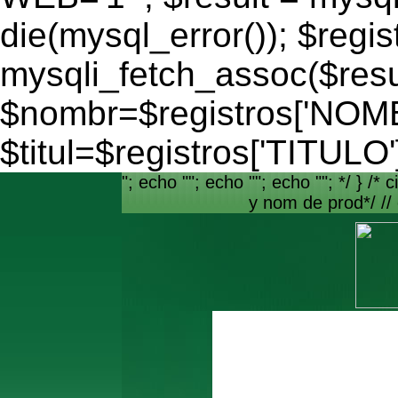
die(mysql_error()); $regis
mysqli_fetch_assoc($resu
$nombr=$registros['NO
$titul=$registros['TITULO'
"; echo ""; echo ""; echo ""; */ } /* c
y nom de prod*/ //