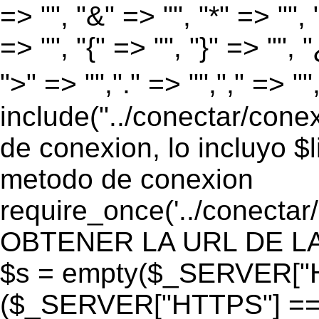
=> "", "&" => "", "*" => "", "
=> "", "{" => "", "}" => "", 
">" => "","." => "","," => "
include("../conectar/conex
de conexion, lo incluyo $
metodo de conexion
require_once('../conectar
OBTENER LA URL DE LA PA
$s = empty($_SERVER["HT
($_SERVER["HTTPS"] == "o