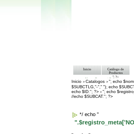
Inicio
Catálogo de
Productos
"; ?>
Ventas Empresa/ Gobierno
Inicio
Catalogos
"; echo $nomb
>
>
Ofertas
$SUBCTLG,"-"," "); echo $SUBCT
Envíos y Formas de Pago
Nosotros
echo $ID.''; ?>
"; echo $regis
>
Bolsa de Trabajo
//echo $SUBCAT.''; ?>
Contacto
*/ echo "
".$registro_meta['