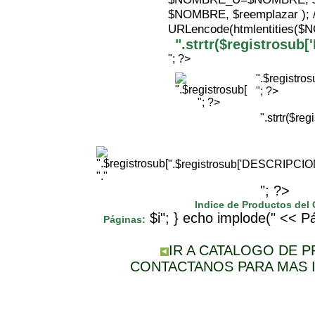
$NOMBRE, $reemplazar );
URLencode(htmlentities(
".strtr($registrosu
"; ?>
".$registr
"; ?>
"; ?>
".strtr($r
".$registrosub['DESCRIPCI
"."
"; ?>
Indice de Productos del
$i"; } echo implode(" << Pá
Páginas:
IR A CATALOGO DE 
CONTACTANOS PARA MAS 