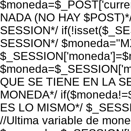
$moneda=$_POST['currenc
NADA (NO HAY $POST)*
SESSION*/ if(!isset($_S
SESSION*/ $moneda="M
$_SESSION['moneda']=$m
$moneda=$_SESSION['mo
QUE SE TIENE EN LA S
MONEDA*/ if($moneda!=$
ES LO MISMO*/ $_SESSI
//Ultima variable de mon