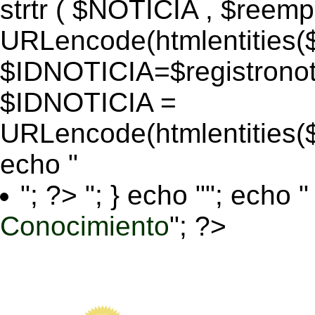
strtr ( $NOTICIA , $reem
URLencode(htmlentitie
$IDNOTICIA=$registronoti
$IDNOTICIA =
URLencode(htmlentitie
echo "
"; ?>
"; } echo ""; echo "
Conocimiento
"; ?>