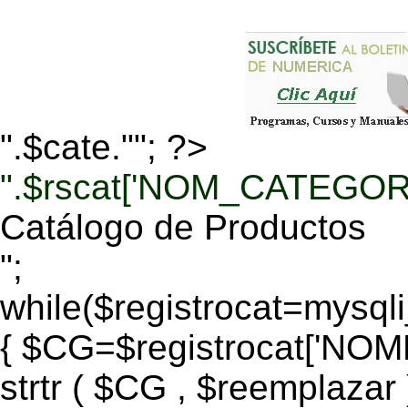
".$cate.""; ?>
".$rscat['NOM_CATEGORI
Catálogo de Productos
";
while($registrocat=mysq
{ $CG=$registrocat['N
strtr ( $CG , $reemplazar