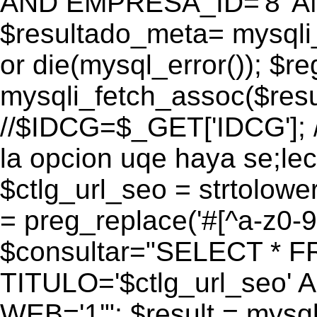
AND EMPRESA_ID='8' AN
$resultado_meta= mysqli
or die(mysql_error()); $r
mysqli_fetch_assoc($res
//$IDCG=$_GET['IDCG']; /
la opcion uqe haya se;lec
$ctlg_url_seo = strtolow
= preg_replace('#[^a-z0-9/]
$consultar="SELECT * 
TITULO='$ctlg_url_seo'
WEB='1'"; $result = mysql