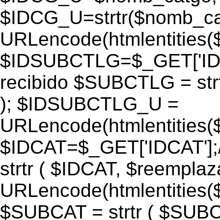
$IDCG_U=strtr($nomb_ca
URLencode(htmlentitie
$IDSUBCTLG=$_GET['IDS
recibido $SUBCTLG = str
); $IDSUBCTLG_U =
URLencode(htmlentitie
$IDCAT=$_GET['IDCAT'];/
strtr ( $IDCAT, $reempla
URLencode(htmlentitie
$SUBCAT = strtr ( $SUBC