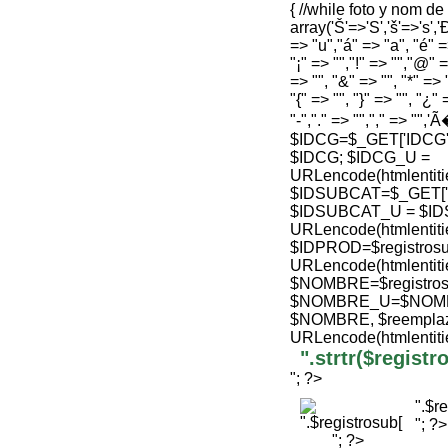
{ //while foto y nom d
array('Š'=>'S','š'=>'s','Ð
=> "u","á" => "a", "é" =>
"¡" => "","!" => "","@" =
=> "", "&" => "", "*" => "
"{" => "", "}" => "", "¿" 
"-","." => "","," => "",'
$IDCG=$_GET['IDCG'];
$IDCG; $IDCG_U =
URLencode(htmlenti
$IDSUBCAT=$_GET['ID'
$IDSUBCAT_U = $ID
URLencode(htmlenti
$IDPROD=$registrosu
URLencode(htmlenti
$NOMBRE=$registro
$NOMBRE_U=$NOMBRE
$NOMBRE, $reemplaz
URLencode(htmlenti
".strtr($regis
"; ?>
".$r
"; ?>
"; ?>