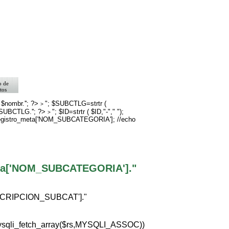
o de
tos
>
rno
 $nombr.''; ?>
"; $SUBCTLG=strtr (
>
$SUBCTLG.''; ?>
"; $ID=strtr ( $ID,"-"," ");
go
>
registro_meta['NOM_SUBCATEGORIA']; //echo
eta['NOM_SUBCATEGORIA']."
ESCRIPCION_SUBCAT']."
ysqli_fetch_array($rs,MYSQLI_ASSOC))