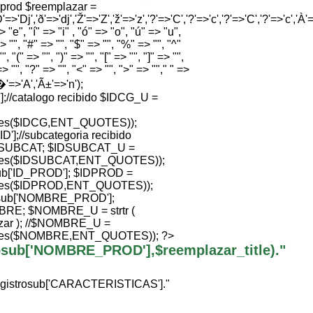
e prod $reemplazar =
'=>'Dj','ð'=>'dj','Ž'=>'Z','ž'=>'z','?'=>'C','?'=>'c','?'=>'C','?'=>'c','À'=>
 "e", "í" => "i" , "ó" => "o", "ú" => "u",
> "", "#" => "", "$" => "", "%" => "", "^"
", "(" => "", ")" => "", "[" => "", "]" => "",
=> "", "?" => "", "<" => "", ">" => ""," " =>
Ã�'=>'A','Ã±'=>'n');
//catalogo recibido $IDCG_U =
ties($IDCG,ENT_QUOTES));
];//subcategoria recibido
SUBCAT; $IDSUBCAT_U =
ties($IDSUBCAT,ENT_QUOTES));
b['ID_PROD']; $IDPROD =
ties($IDPROD,ENT_QUOTES));
sub['NOMBRE_PROD'];
; $NOMBRE_U = strtr (
ar ); //$NOMBRE_U =
ties($NOMBRE,ENT_QUOTES)); ?>
trosub['NOMBRE_PROD'],$reemplazar_title)."
egistrosub['CARACTERISTICAS']."