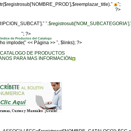
trtr($registrosub['NOMBRE_PROD'],$reemplazar_title)."
";
?>
CRIPCION_SUBCAT']."
".$registrosub['NOM_SUBCATEGORIA'].
"; ?>
Indice de Productos del Catalogo
echo implode(" << Página >> ", $links); ?>
A CATALOGO DE PRODUCTOS
ANOS PARA MAS INFORMACIÓN