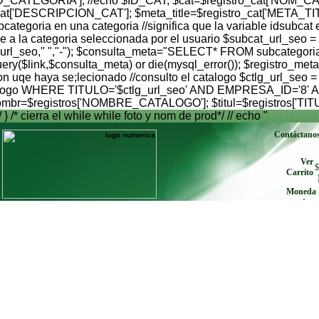
'ID_CATEGORIA']; //echo $ID_CAT; $cat=$registro_cat['NOM_CA
_cat['DESCRIPCION_CAT']; $meta_title=$registro_cat['META_TI
egoria en una categoria //significa que la variable idsubcat es
 a la categoria seleccionada por el usuario $subcat_url_seo =
$subcat_url_seo," ","-"); $consulta_meta="SELECT* FROM sub
$link,$consulta_meta) or die(mysql_error()); $registro_meta
on uqe haya se;lecionado //consulto el catalogo $ctlg_url_seo =
atalogo WHERE TITULO='$ctlg_url_seo' AND EMPRESA_ID='8' AND
 $nombr=$registros['NOMBRE_CATALOGO']; $titul=$registros['TIT
/ } /* cierra el while while foto y nom de prod*/ // echo "
Contáctano
Ver
$
Carrito
Moneda
envíe cu