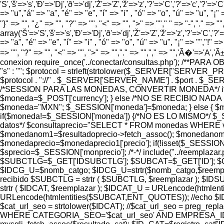
'S','š'=>'s','Ð'=>'Dj','ð'=>'dj','Ž'=>'Z','ž'=>'z','?'=>'C','?'=>'c','?'=>'C
=> "u","á" => "a", "é" => "e", "í" => "i" , "ó" => "o", "ú" => "u", "¡" =
"}" => "", "¿" => "", "?" => "", "<" => "", ">" => ""," " => "-","." =>
array('Š'=>'S','š'=>'s','Ð'=>'Dj','ð'=>'dj','Ž'=>'Z','ž'=>'z','?'=>'C','?'=>
=> "a", "é" => "e", "í" => "i" , "ó" => "o", "ú" => "u", "¡" => "","!" => 
=> "", "?" => "", "<" => "", ">" => "","." => "","," => "",'Ã�'=>'A
conexion require_once('../conectar/consultas.php'); /**PAR
"s" : ""; $protocol = strleft(strtolower($_SERVER["SERVER_
$protocol . "://" . $_SERVER['SERVER_NAME'] . $port . $_SERVER['
/*SESSION PARA LAS MONEDAS, CONVERTIR MONEDA*/ if (
$moneda=$_POST['currency']; } else /*NO SE RECIBIO NADA
$moneda="MXN"; $_SESSION['moneda']=$moneda; } else {
if($moneda!=$_SESSION['moneda']) {/*NO ES LO MISMO*/ $_S
datos*/ $consultaprecio="SELECT * FROM monedas WHERE valor=
$monedanom1=$resultadoprecio->fetch_assoc(); $monedanom=
$monedaprecio=$monedaprecio1['precio']; if(!isset($_SESSION
$sprecio=$_SESSION['monprecio']; /*-*/ include("../reemplaza
$SUBCTLG=$_GET['IDSUBCTLG']; $SUBCAT=$_GET['ID']; $CTLG
$IDCG_U=$nomb_catgo; $IDCG_U=strtr($nomb_catgo,$reemp
recibido $SUBCTLG = strtr ( $SUBCTLG, $reemplazar ); $I
strtr ( $IDCAT, $reemplazar ); $IDCAT_U = URLencode(html
URLencode(htmlentities($SUBCAT,ENT_QUOTES)); //echo
$cat_url_seo = strtolower($IDCAT); //$cat_url_seo = preg_replac
WHERE CATEGORIA_SEO='$cat_url_seo' AND EMPRESA_ID='8' AND