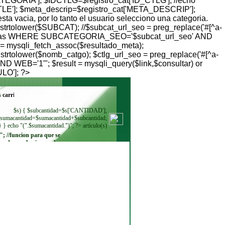
TEGORIA']; $IDCTLG=$registro_cat['ID_CTLG']; //echo
TLE']; $meta_descrip=$registro_cat['META_DESCRIP'];
ta vacia, por lo tanto el usuario selecciono una categoria.
 strtolower($SUBCAT); //$subcat_url_seo = preg_replace('#[^a-
categorias WHERE SUBCATEGORIA_SEO='$subcat_url_seo' AND
= mysqli_fetch_assoc($resultado_meta);
 strtolower($nomb_catgo); $ctlg_url_seo = preg_replace('#[^a-
 WEB='1'"; $result = mysqli_query($link,$consultar) or
ULO']; ?>
s
$s) { $subcantidad=$s['CANTIDAD'];
sumacantidad=$sumacantidad+$subcantidad;
} } echo "(".$sumacantidad.")"; ?> artículo(s)
"; //funcion para que se
ando se seleccione. echo
"
"; while ($regmoneda =
$resultadomoneda-
>fetch_row()) { echo"
"; } ?>