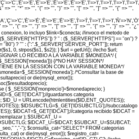
=>'C','È'=>'E','É'=>'E','Ê'=>'E','Ë'=>'E','Ì'=>'I','Í'=>'I','Î'=>'I','Ï'=>'I
=> "", "*" => "", "(" => "", ")" => "", "[" => "", "]" => "", "{" => "",
'Ç'=>'C','È'=>'É','Ê'=>'E','Ë'=>'E','Ì'=>'Í','Î'=>'I','Ï'=>'I','Ñ'=>'N','Ò'=>
> "", "(" => "", ")" => "", "[" => "", "]" => "", "{" => "", "}" => "", "¿"
o de conexion, lo incluyo $link=$conecta; //invoco el metodo de
pty($_SERVER["HTTPS"]) ? '' : ($_SERVER["HTTPS"] == "on") ?
= "80") ? "" : (":".$_SERVER["SERVER_PORT"]); return
 0, strpos($s1, $s2)); } $url = getUrl(); //echo $url;
ASIGNAR LO RECIBIO A LA VARIABLE $MONEDA*/ {
($_SESSION['moneda'])) {/*NO HAY SESSION*/
SE TIENE EN LA SESSION CON LA VARIABLE MONEDA*/
smoneda=$_SESSION['moneda']; /*Consultar la base de
taprecio) or die(mysql_error());
($resultadoprecio);
lse { $_SESSION['monprecio']=$monedaprecio; }
 $ID=$_GET['IDCAT'];//guardamos categoria
; $ID_U = URLencode(htmlentities($ID,ENT_QUOTES));
UOTES)); $IDSUBCTLG=$_GET['IDSUBCTLG'];//subccatalogo
); $IDCAT=$_GET['IDCAT'];//categoria recibido $IDCAT =
$reemplazar ); $SUBCAT_U =
=$IDSUBCTLG; $IDCAT_U=$IDCAT; $SUBCAT_U=$SUBCAT;
_url_seo," ","-"); $consulta_cat="SELECT* FROM categorias
at) or die(mysql_error()); $registro_cat=