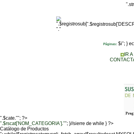
".s
".$registrosub['DES
"."
$i"; } 
Páginas:
IR 
CONTACT
".$cate.""; ?>
".$rscat['NOM_CATEGORIA']."
"; }//sierre de while } ?>
Catálogo de Productos