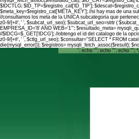
mysqli_fetch_assoc($resultado_cat); $ID_CAT=$registro_cat[
$IDCTLG; $ID_TP=$registro_cat['ID_TIP']; $descat=$registro
$meta_key=$registro_cat['META_KEY']; //si hay mas de una subcat
//consultamos los meta de la UNICA subcategoria que pertenece
z0-9/]+#', ' ', $subcat_url_seo); $subcat_url_seo=strtr ( 
EMPRESA_ID='8' AND WEB='1'"; $resultado_meta= mysqli_query(
//$IDCG=$_GET['IDCG']; //obtengo el id del catalogo de la opci
z0-9/]+#', ' ', $ctlg_url_seo); $consultar="SELECT * FROM c
die(mysql_error()); $registros= mysqli_fetch_assoc($result);
"; echo ""; echo ""; echo ""; *