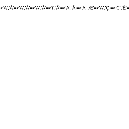
'A','Á'=>'A','Â'=>'A','Ã'=>'i','Ä'=>'A','Å'=>'A','Æ'=>'A','Ç'=>'C','È'=>'E',