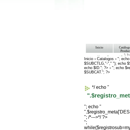
Inicio
Catálog
Produc
"; ?
Ventas Empresa/ Gobie
Inicio
Catalogos
"; echo
>
>
Ofertas
$SUBCTLG,"-"," "); echo 
Envíos y Formas de Pa
echo $ID.''; ?>
Nosotros
"; echo $
>
Bolsa de Trabajo
$SUBCAT.''; ?>
Contacto
*/ echo "
".$registro_m
"; echo "
".$registro_meta['D
"; /*--->*/ ?>
";
while($registrosub=m