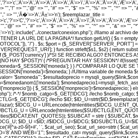
','?'=>'c','À'=>'A','Á'=>'A','Â'=>'A','Ã'=>'i','Ä'=>'A','Å'=>'A','Æ'=>'A','Ç'
> "","!" => "","@" => "", "#" => "", "$" => "", "%" => "", "^" => "", "&" 
 "","," => "",'Ã�'=>'A','Ã±'=>'n'); $reemplazar_title =
'c','?'=>'C','?'=>'c','À'=>'Á','Â'=>'A','Ã'=>'í','Ä'=>'A','Å'=>'A','Æ'=>'A',
"","@" => "", "#" => "", "$" => "", "%" => "", "^" => "", "&" => "", "*" =
','Ã±'=>'n'); include("../conectar/conexion.php"); //llamo al archiv
A OBTENER LA URL DE LA PAGINA*/ function getUrl() { $s = em
PROTOCOL"]), "/") . $s; $port = ($_SERVER["SERVER_PORT"] =
REQUEST_URI']; } function strleft($s1, $s2) { return substr($s1,
$_POST['currency'] )/*SI SE RECIBIO ALGO? ENTONCES 
 (NO HAY $POST)*/ { /*PREGUNTAR HAY SESSION*/ if(!isset
 $moneda=$_SESSION['moneda']; } } /*COMPARAR LO QUE 
ESSION['moneda']=$moneda; } //Ultima variable de moneda $
 '$smoneda'"; $resultadoprecio = mysqli_query($link,$consul
$monedanom1['moneda']; $monedaprecio1=mysqli_fetch_assoc
['monprecio'])) { $_SESSION['monprecio']=$monedaprecio; } e
r.php"); /*-*/ $nomb_catgo=$_GET['IDCG']; //echo $nomb_catgo;
=$_GET['IDCG']; //echo $ID; $ID_U=strtr($ID,$reemplazar)
lazar); $IDCG_U = URLencode(htmlentities($IDCG_U,ENT_Q
DSUBCTLG_U = URLencode(htmlentities($SUBCTLG,ENT_QUOTES)
entities($IDCAT,ENT_QUOTES)); $SUBCAT = strtr ( $SUBCAT, 
 $IDCG_U; $ID_U =$ID; //$IDCG_U=$IDCG; $IDSUBCTLG_U
e('#[^a-z0-9/]+#', ' ', $cat_url_seo); $cat_url_seo=strtr ( $cat
 WEB='1'"; $resultado_cat= mysqli_query($link,$consulta_c