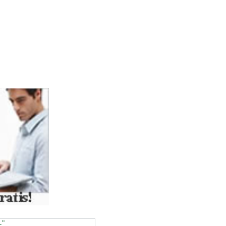
ASSOC))
."