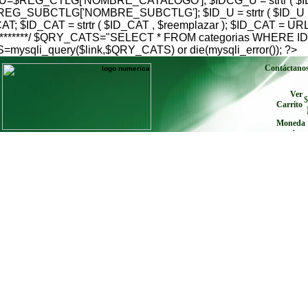
$REG_CTLG['NOMBRE_CATALOGO']; $IDCG_U = strtr ( $IDC
G_SUBCTLG['NOMBRE_SUBCTLG']; $ID_U = strtr ( $ID_U , $
; $ID_CAT = strtr ( $ID_CAT , $reemplazar ); $ID_CAT = U
go***************/ $QRY_CATS="SELECT * FROM categorias W
qli_query($link,$QRY_CATS) or die(mysqli_error()); ?>
Contáctano
Ver
$
Carrito
Moneda
envíe cu