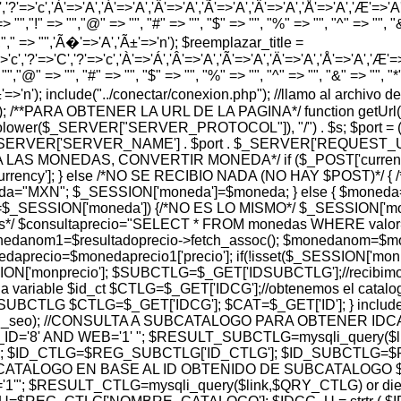
','?'=>'c','À'=>'A','Á'=>'A','Â'=>'A','Ã'=>'A','Ä'=>'A','Å'=>'A','Æ'=>'A','Ç
> "","!" => "","@" => "", "#" => "", "$" => "", "%" => "", "^" => "", "&" 
 "","," => "",'Ã�'=>'A','Ã±'=>'n'); $reemplazar_title =
'c','?'=>'C','?'=>'c','À'=>'Á','Â'=>'A','Ã'=>'A','Ä'=>'A','Å'=>'A','Æ'=>'A',
"","@" => "", "#" => "", "$" => "", "%" => "", "^" => "", "&" => "", "*" =
','Ã±'=>'n'); include("../conectar/conexion.php"); //llamo al archi
hp'); /**PARA OBTENER LA URL DE LA PAGINA*/ function getUrl(
t(strtolower($_SERVER["SERVER_PROTOCOL"]), "/") . $s; $port
_SERVER['SERVER_NAME'] . $port . $_SERVER['REQUEST_URI']; } 
SION PARA LAS MONEDAS, CONVERTIR MONEDA*/ if ($_POST['cu
rency']; } else /*NO SE RECIBIO NADA (NO HAY $POST)*/
oneda="MXN"; $_SESSION['moneda']=$moneda; } else { $mon
ESSION['moneda']) {/*NO ES LO MISMO*/ $_SESSION['moned
os*/ $consultaprecio="SELECT * FROM monedas WHERE valor= 
 $monedanom1=$resultadoprecio->fetch_assoc(); $monedanom=$
aprecio=$monedaprecio1['precio']; if(!isset($_SESSION['monpr
N['monprecio']; $SUBCTLG=$_GET['IDSUBCTLG'];//recibimos e
a variable $id_ct $CTLG=$_GET['IDCG'];//obtenemos el catalog
TLG $CTLG=$_GET['IDCG']; $CAT=$_GET['ID']; } include("../r
$subctlg_url_seo); //CONSULTA A SUBCATALOGO PARA OBTEN
'8' AND WEB='1' "; $RESULT_SUBCTLG=mysqli_query($link
 $ID_CTLG=$REG_SUBCTLG['ID_CTLG']; $ID_SUBCTLG=$RE
ATALOGO EN BASE AL ID OBTENIDO DE SUBCATALOGO $
; $RESULT_CTLG=mysqli_query($link,$QRY_CTLG) or die(my