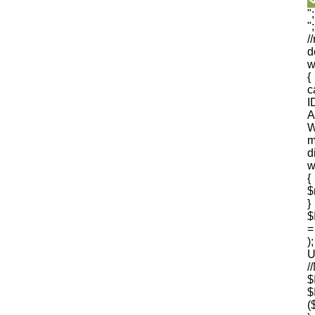
"
"
/
d
w
{
I
A
W
m
d
w
{
$
$
=
U
$
(