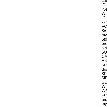
c
ID
"S
W
ID
WE
FO
$r
mys
$t
pre
str
$
CA
$R
die
$R
$I
S
WH
WE
FO
$r
mys