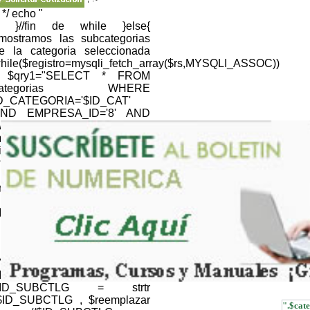
; */ echo "
; }//fin de while }else{
/mostramos las subcategorias
e la categoria seleccionada
hile($registro=mysqli_fetch_array($rs,MYSQLI_ASSOC))
 $qry1="SELECT * FROM
categorias WHERE
D_CATEGORIA='$ID_CAT'
ND EMPRESA_ID='8' AND
EB='1' "; $resultQRY =
ysqli_query($link,$qry1) or
ie(mysqli_error());
hile($registroQRY=mysqli_fetch_array($resultQRY,MYSQLI_
nomb_cat=$registroQRY['NOM_CATEGORIA'];
} //NOMBRE CATALOGO
ID_CTLG=$CTLG; $ID_CTLG
 strtr ($ID_CTLG , $reemplazar
); $ID_CTLG =
RLencode(htmlentities($ID_CTLG,ENT_QUOTES));
//NOMBRE SUBCATALOGO
ID_SUBCTLG=$SUBCTLG;
$ID_SUBCTLG = strtr
$ID_SUBCTLG , $reemplazar
".$cate