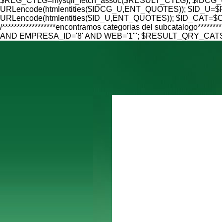
$REG_CTLG=mysqli_fetch_assoc($RESULT_CTLG); $IDCG_U=
URLencode(htmlentities($IDCG_U,ENT_QUOTES)); $ID_U=$RE
URLencode(htmlentities($ID_U,ENT_QUOTES)); $ID_CAT=$CAT
/******************encontramos categorias del subcatalo
AND EMPRESA_ID='8' AND WEB='1'"; $RESULT_QRY_CATS=mys