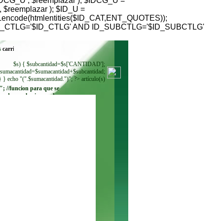
G_U , $reemplazar ); $IDCG_U =
reemplazar ); $ID_U =
RLencode(htmlentities($ID_CAT,ENT_QUOTES));
HERE ID_CTLG='$ID_CTLG' AND ID_SUBCTLG='$ID_SUBCTLG'
s
$s) { $subcantidad=$s['CANTIDAD'];
sumacantidad=$sumacantidad+$subcantidad;
} } echo "(".$sumacantidad.")"; ?> artículo(s)
"; //funcion para que se
ando se seleccione. echo
"
"; while ($regmoneda =
$resultadomoneda-
>fetch_row()) { echo"
"; } ?>