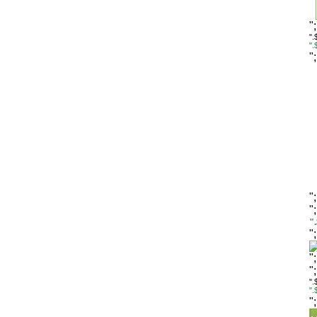
"
".
"
"
"
"
"
"
"
"
".
"
"