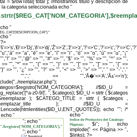
tal = $rowTotal["total"]; //mostramos titulo y descripcion de
la categoria seleccionada echo "
.strtr($REG_CAT['NOM_CATEGORIA'],$reemplaza
echo "
REG_CAT['DESCRIPCION_CAT']."
echo "
} ?>
,'š'=>'s','Ð'=>'Dj','ð'=>'dj','Ž'=>'Z','ž'=>'z','?'=>'C','?'=>'c','?'=>'C','?
"u","á" => "a", "é" => "e", "í" => "i" , "ó" => "o", "ú" => "u", "¡"
"","!" => "","@" => "", "#" => "", "$" => "", "%" => "", "^" => "",
 => "", "*" => "", "(" => "", ")" => "", "[" => "", "]" => "", "{" =>
 "}" => "", "¿" => "", "?" => "", "<" => "", ">" => ""," " => "-","."
> "","," => "",'Ã�'=>'A','Ã±'=>'n');
nclude("../reemplazar.php");
ategos=$registro['NOM_CATEGORIA']; //$ID_U =
g_replace('[^a-z0-9/]', '', $categos); $ID_U = strtr ( $categos
$reemplazar ); $CATEGO_TITLE = strtr ( $categos ,
reemplazar_title ); //$ID_U =
Lencode(htmlentities($ID_U,ENT_QUOTES)); echo "
"; /*
echo "
; echo "
Indice de Productos del Catalogo
"; echo "
$i"; } echo
Páginas:
".$registro['NOM_CATEGORIA']."
implode(" << Página >> ",
"; echo "
$links); ?>