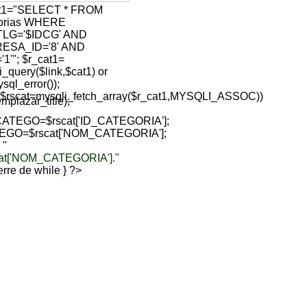
at1="SELECT * FROM
gorias WHERE
TLG='$IDCG' AND
ESA_ID='8' AND
1'"; $r_cat1=
i_query($link,$cat1) or
sql_error());
($rscat=mysqli_fetch_array($r_cat1,MYSQLI_ASSOC))
lazar_title);
ATEGO=$rscat['ID_CATEGORIA'];
EGO=$rscat['NOM_CATEGORIA'];
 "
cat['NOM_CATEGORIA']."
sierre de while } ?>