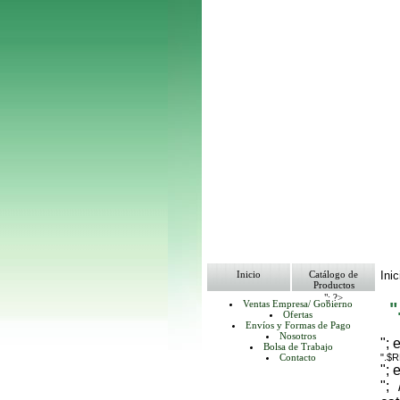
Inicio
Catálogo de
Inic
Productos
"; ?>
Ventas Empresa/ Gobierno
Ofertas
Envíos y Formas de Pago
Nosotros
"; 
Bolsa de Trabajo
Contacto
".$
"; 
";