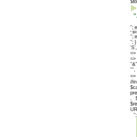
$to
"
"; 
".$
"; 
"; 
'S'
=> 
=> 
"&"
"",
=
//i
$c
pre
, 
$
UR
"