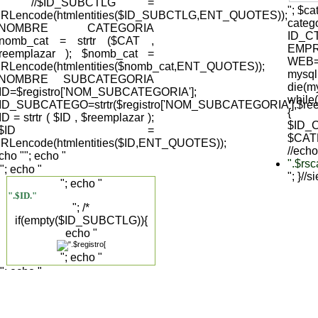
); //$ID_SUBCTLG =
"; $c
RLencode(htmlentities($ID_SUBCTLG,ENT_QUOTES));
cate
//NOMBRE CATEGORIA
ID_C
nomb_cat = strtr ($CAT ,
EMPR
reemplazar ); $nomb_cat =
WEB='
RLencode(htmlentities($nomb_cat,ENT_QUOTES));
mysql
//NOMBRE SUBCATEGORIA
die(my
ID=$registro['NOM_SUBCATEGORIA'];
while
ID_SUBCATEGO=strtr($registro['NOM_SUBCATEGORIA'],$reemp
{
ID = strtr ( $ID , $reemplazar );
$ID_C
//$ID =
$CAT
RLencode(htmlentities($ID,ENT_QUOTES));
//echo
cho "
"; echo "
".$rs
"; echo "
"; }//
"; echo "
".$ID."
"; /*
if(empty($ID_SUBCTLG)){
echo "
"; echo "
"; echo "
".$registro['DESCRIPCION_SUBCAT']."
".$registro['NOM_SUBCATEGORIA']."
"; }else{ */ echo "