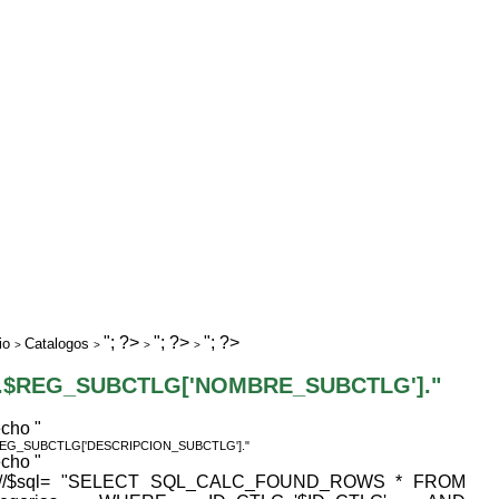
"; ?>
"; ?>
"; ?>
io
Catalogos
>
>
>
>
".$REG_SUBCTLG['NOMBRE_SUBCTLG']."
echo "
REG_SUBCTLG['DESCRIPCION_SUBCTLG']."
echo "
 //$sql= "SELECT SQL_CALC_FOUND_ROWS * FROM