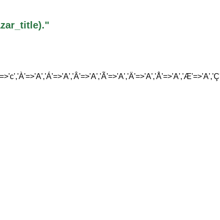
r_title)."
'=>'c','À'=>'A','Á'=>'A','Â'=>'A','Ã'=>'A','Ä'=>'A','Å'=>'A','Æ'=>'A','Ç'=>'