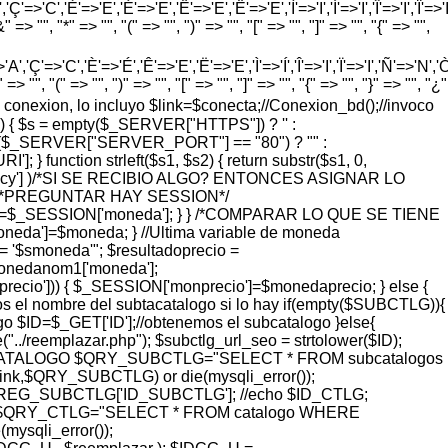
'=>'C','È'=>'E','É'=>'E','Ê'=>'E','Ë'=>'E','Ì'=>'I','Í'=>'I','Î'=>'I','Ï'=>'I
=> "", "*" => "", "(" => "", ")" => "", "[" => "", "]" => "", "{" => "",
'Ç'=>'C','È'=>'É','Ê'=>'E','Ë'=>'E','Ì'=>'Í','Î'=>'I','Ï'=>'I','Ñ'=>'N','Ò'=>
> "", "(" => "", ")" => "", "[" => "", "]" => "", "{" => "", "}" => "", "¿"
vo de conexion, lo incluyo $link=$conecta;//Conexion_bd();//invoco
) { $s = empty($_SERVER["HTTPS"]) ? '' :
 = ($_SERVER["SERVER_PORT"] == "80") ? "" :
function strleft($s1, $s2) { return substr($s1, 0,
rrency'] )/*SI SE RECIBIO ALGO? ENTONCES ASIGNAR LO
 { /*PREGUNTAR HAY SESSION*/
eda=$_SESSION['moneda']; } } /*COMPARAR LO QUE SE TIENE
a']=$moneda; } //Ultima variable de moneda
'$smoneda'"; $resultadoprecio =
monedanom1['moneda'];
ecio'])) { $_SESSION['monprecio']=$monedaprecio; } else {
l nombre del subtacatalogo si lo hay if(empty($SUBCTLG)){
o $ID=$_GET['ID'];//obtenemos el subcatalogo }else{
eemplazar.php"); $subctlg_url_seo = strtolower($ID);
ER IDCATALOGO $QRY_SUBCTLG="SELECT * FROM subcatalogos
,$QRY_SUBCTLG) or die(mysqli_error());
G_SUBCTLG['ID_SUBCTLG']; //echo $ID_CTLG;
QRY_CTLG="SELECT * FROM catalogo WHERE
sqli_error());