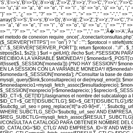
'S','š'=>'s','Ð'=>'Dj','ð'=>'dj','Ž'=>'Z','ž'=>'z','?'=>'C','?'=>'c','?'=>'C
=> "u","á" => "a", "é" => "e", "í" => "i" , "ó" => "o", "ú" => "u", "¡" =
"}" => "", "¿" => "", "?" => "", "<" => "", ">" => ""," " => "-","." =>
array('Š'=>'S','š'=>'s','Ð'=>'Dj','ð'=>'dj','Ž'=>'Z','ž'=>'z','?'=>'C','?'=>
=> "a", "é" => "e", "í" => "i" , "ó" => "o", "ú" => "u", "¡" => "","!" => 
=> "", "?" => "", "<" => "", ">" => "","." => "","," => "",'Ã�'=>'A
el metodo de conexion require_once('../conectar/consultas.p
($_SERVER["HTTPS"] == "on") ? "s" : ""; $protocol = strlef
(":".$_SERVER["SERVER_PORT"]); return $protocol . "://" . $
strpos($s1, $s2)); } $url = getUrl(); //echo $url; /*SES
RECIBIO A LA VARIABLE $MONEDA*/ { $moneda=$_POST['cur
if(!isset($_SESSION['moneda'])) {/*NO HAY SESSION*/ $m
EN LA SESSION CON LA VARIABLE MONEDA*/ if($moneda!=$_S
$smoneda=$_SESSION['moneda']; /*Consultar la base de dat
mysqli_query($link,$consultaprecio) or die(mysql_error());
$monedaprecio1=mysqli_fetch_assoc($resultadoprecio); $moned
$_SESSION['monprecio']=$monedaprecio; } $sprecio=$_SESSIO
$ID_CT=$_GET['ID'];//asignamos el nombre del subcatalogo a l
$ID_CT=$_GET['IDSUBCTLG']; $ID=$_GET['IDSUBCTLG'];//$SUBC
$subctlg_url_seo = preg_replace('#[^a-z0-9/]+#', ' ', 
WHERE SUBCTLG_SEO='$subctlg_url_seo' AND EMPRESA_ID=
$REG_SUBCTLG=mysqli_fetch_assoc($RESULT_SUBCTLG);
//CONSULTA A CATALOGO PARA OBTENER NOMBRE DEL C
ID_CATALOG='$ID_CTLG' AND EMPRESA_ID='8' AND WEB='1'"