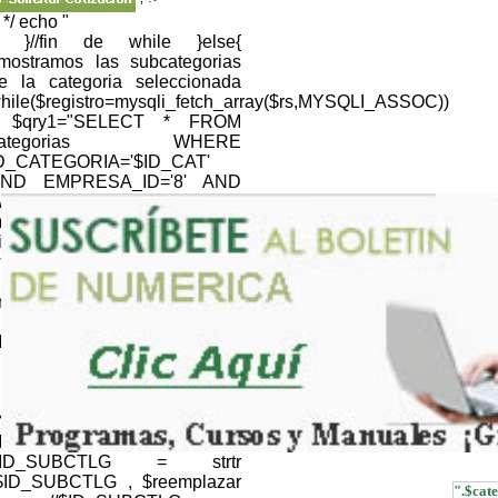
; */ echo "
; }//fin de while }else{
/mostramos las subcategorias
e la categoria seleccionada
hile($registro=mysqli_fetch_array($rs,MYSQLI_ASSOC))
 $qry1="SELECT * FROM
categorias WHERE
D_CATEGORIA='$ID_CAT'
ND EMPRESA_ID='8' AND
EB='1' "; $resultQRY =
ysqli_query($link,$qry1) or
ie(mysqli_error());
hile($registroQRY=mysqli_fetch_array($resultQRY,MYSQLI_
nomb_cat=$registroQRY['NOM_CATEGORIA'];
} //NOMBRE CATALOGO
ID_CTLG=$CTLG; $ID_CTLG
 strtr ($ID_CTLG , $reemplazar
); $ID_CTLG =
RLencode(htmlentities($ID_CTLG,ENT_QUOTES));
//NOMBRE SUBCATALOGO
ID_SUBCTLG=$SUBCTLG;
$ID_SUBCTLG = strtr
$ID_SUBCTLG , $reemplazar
".$cate