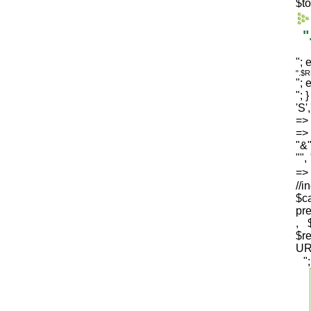
$to
"
"; 
".$
"; 
"; 
'S'
=> 
=> 
"&"
"",
=
//i
$c
pre
, 
$
UR
"