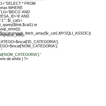
at1="SELECT * FROM
gorias WHERE
TLG='$IDCG' AND
ESA_ID='8' AND
1'"; $r_cat1=
i_query($link,$cat1) or
sql_error());
($rscat=mysqli_fetch_array($r_cat1,MYSQLI_ASSOC))
lazar_title);
ATEGO=$rscat['ID_CATEGORIA'];
EGO=$rscat['NOM_CATEGORIA'];
 "
cat['NOM_CATEGORIA']."
sierre de while } ?>