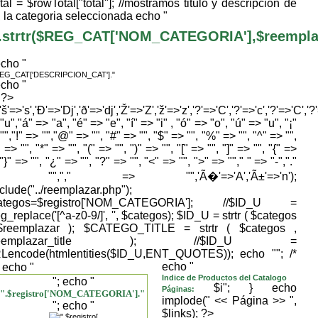
tal = $rowTotal["total"]; //mostramos titulo y descripcion de
la categoria seleccionada echo "
.strtr($REG_CAT['NOM_CATEGORIA'],$reemplaza
echo "
REG_CAT['DESCRIPCION_CAT']."
echo "
} ?>
,'š'=>'s','Ð'=>'Dj','ð'=>'dj','Ž'=>'Z','ž'=>'z','?'=>'C','?'=>'c','?'=>'C','?
"u","á" => "a", "é" => "e", "í" => "i" , "ó" => "o", "ú" => "u", "¡"
"","!" => "","@" => "", "#" => "", "$" => "", "%" => "", "^" => "",
 => "", "*" => "", "(" => "", ")" => "", "[" => "", "]" => "", "{" =>
 "}" => "", "¿" => "", "?" => "", "<" => "", ">" => ""," " => "-","."
> "","," => "",'Ã�'=>'A','Ã±'=>'n');
nclude("../reemplazar.php");
ategos=$registro['NOM_CATEGORIA']; //$ID_U =
g_replace('[^a-z0-9/]', '', $categos); $ID_U = strtr ( $categos
$reemplazar ); $CATEGO_TITLE = strtr ( $categos ,
reemplazar_title ); //$ID_U =
Lencode(htmlentities($ID_U,ENT_QUOTES)); echo "
"; /*
echo "
; echo "
Indice de Productos del Catalogo
"; echo "
$i"; } echo
Páginas:
".$registro['NOM_CATEGORIA']."
implode(" << Página >> ",
"; echo "
$links); ?>