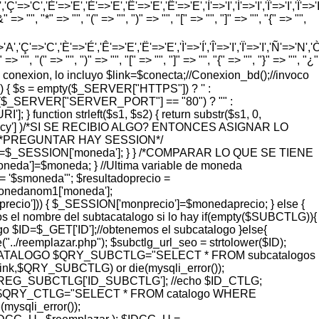
'=>'C','È'=>'E','É'=>'E','Ê'=>'E','Ë'=>'E','Ì'=>'I','Í'=>'I','Î'=>'I','Ï'=>'I
=> "", "*" => "", "(" => "", ")" => "", "[" => "", "]" => "", "{" => "",
'Ç'=>'C','È'=>'É','Ê'=>'E','Ë'=>'E','Ì'=>'Í','Î'=>'I','Ï'=>'I','Ñ'=>'N','Ò'=>
> "", "(" => "", ")" => "", "[" => "", "]" => "", "{" => "", "}" => "", "¿"
vo de conexion, lo incluyo $link=$conecta;//Conexion_bd();//invoco
) { $s = empty($_SERVER["HTTPS"]) ? '' :
 = ($_SERVER["SERVER_PORT"] == "80") ? "" :
function strleft($s1, $s2) { return substr($s1, 0,
rrency'] )/*SI SE RECIBIO ALGO? ENTONCES ASIGNAR LO
 { /*PREGUNTAR HAY SESSION*/
eda=$_SESSION['moneda']; } } /*COMPARAR LO QUE SE TIENE
a']=$moneda; } //Ultima variable de moneda
'$smoneda'"; $resultadoprecio =
monedanom1['moneda'];
ecio'])) { $_SESSION['monprecio']=$monedaprecio; } else {
l nombre del subtacatalogo si lo hay if(empty($SUBCTLG)){
o $ID=$_GET['ID'];//obtenemos el subcatalogo }else{
eemplazar.php"); $subctlg_url_seo = strtolower($ID);
ER IDCATALOGO $QRY_SUBCTLG="SELECT * FROM subcatalogos
,$QRY_SUBCTLG) or die(mysqli_error());
G_SUBCTLG['ID_SUBCTLG']; //echo $ID_CTLG;
QRY_CTLG="SELECT * FROM catalogo WHERE
sqli_error());