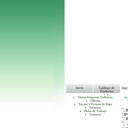
Inicio
Catálogo de
Inic
Productos
"; ?>
Ventas Empresa/ Gobierno
Ofertas
Envíos y Formas de Pago
Nosotros
"; 
Bolsa de Trabajo
Contacto
".$
"; 
";