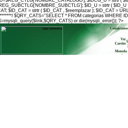
$REG_CTLG['NOMBRE_CATALOGO']; $IDCG_U = strtr ( $IDC
G_SUBCTLG['NOMBRE_SUBCTLG']; $ID_U = strtr ( $ID_U , $
; $ID_CAT = strtr ( $ID_CAT , $reemplazar ); $ID_CAT = U
go***************/ $QRY_CATS="SELECT * FROM categorias W
qli_query($link,$QRY_CATS) or die(mysqli_error()); ?>
Contáctano
Ver
$
Carrito
Moneda
envíe cu