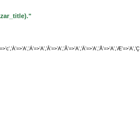
r_title)."
'=>'c','À'=>'A','Á'=>'A','Â'=>'A','Ã'=>'A','Ä'=>'A','Å'=>'A','Æ'=>'A','Ç'=>'