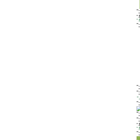
"
".
"
"
"
"
"
"
"
"
".
"
"