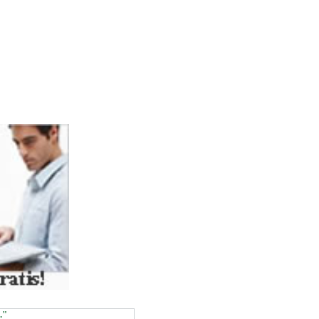
ASSOC))
."