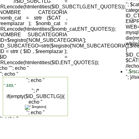
); //$ID_SUBCTLG =
"; $c
RLencode(htmlentities($ID_SUBCTLG,ENT_QUOTES));
cate
//NOMBRE CATEGORIA
ID_C
nomb_cat = strtr ($CAT ,
EMPR
reemplazar ); $nomb_cat =
WEB='
RLencode(htmlentities($nomb_cat,ENT_QUOTES));
mysql
//NOMBRE SUBCATEGORIA
die(my
ID=$registro['NOM_SUBCATEGORIA'];
while
ID_SUBCATEGO=strtr($registro['NOM_SUBCATEGORIA'],$reemp
{
ID = strtr ( $ID , $reemplazar );
$ID_C
//$ID =
$CAT
RLencode(htmlentities($ID,ENT_QUOTES));
//echo
cho "
"; echo "
".$rs
"; echo "
"; }//
"; echo "
".$ID."
"; /*
if(empty($ID_SUBCTLG)){
echo "
"; echo "
"; echo "
".$registro['DESCRIPCION_SUBCAT']."
".$registro['NOM_SUBCATEGORIA']."
"; }else{ */ echo "