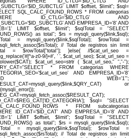
ategorias WHERE ID_CTLG='$ID_CTLG' AND
_SUBCTLG='$ID_SUBCTLG' LIMIT $offset, $limit"; $sql=
ELECT SQL_CALC_FOUND_ROWS * FROM categorias
HERE ID_CTLG='$ID_CTLG' AND
_SUBCTLG='$ID_SUBCTLG' AND EMPRESA_ID='8' AND
B='1' LIMIT $offset, $limit"; $sqlTotal = "SELECT
UND_ROWS() as total"; $rs = mysqli_query($link,$sql);
sTotal = mysqli_query($link,$sqlTotal); $rowTotal =
qli_fetch_assoc($rsTotal); // Total de registros sin limit
otal = $rowTotal["total"]; }else{ //$cat_url_seo =
g_replace('#[^a-z0-9/]+#', ' ', $cat_url_seo); $cat_url_seo =
tolower($CAT); $cat_url_seo=strtr ( $cat_url_seo," ","-");
QRY_CAT="SELECT * FROM categorias WHERE
TEGORIA_SEO='$cat_url_seo' AND EMPRESA_ID='8'
AND WEB='1'";
ESULT_CAT=mysqli_query($link,$QRY_CAT) or
(mysqli_error());
EG_CAT=mysqli_fetch_assoc($RESULT_CAT);
D_CAT=$REG_CAT['ID_CATEGORIA']; $sql= "SELECT
QL_CALC_FOUND_ROWS * FROM subcategorias
ERE ID_CAT='$ID_CAT' AND EMPRESA_ID='8' AND
B='1' LIMIT $offset, $limit"; $sqlTotal = "SELECT
UND_ROWS() as total"; $rs = mysqli_query($link,$sql);
sTotal = mysqli_query($link,$sqlTotal); $rowTotal =
qli_fetch_assoc($rsTotal); // Total de registros sin limit