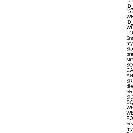
c
ID
"S
W
ID
WE
FO
$r
mys
$t
pre
str
$
CA
$R
die
$R
$I
S
WH
WE
FO
$r
mys