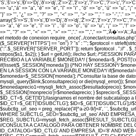
'S','š'=>'s','Ð'=>'Dj','ð'=>'dj','Ž'=>'Z','ž'=>'z','?'=>'C','?'=>'c','?'=>'C
=> "u","á" => "a", "é" => "e", "í" => "i" , "ó" => "o", "ú" => "u", "¡" =
"}" => "", "¿" => "", "?" => "", "<" => "", ">" => ""," " => "-","." =>
array('Š'=>'S','š'=>'s','Ð'=>'Dj','ð'=>'dj','Ž'=>'Z','ž'=>'z','?'=>'C','?'=>
=> "a", "é" => "e", "í" => "i" , "ó" => "o", "ú" => "u", "¡" => "","!" => 
=> "", "?" => "", "<" => "", ">" => "","." => "","," => "",'Ã�'=>'A
el metodo de conexion require_once('../conectar/consultas.p
($_SERVER["HTTPS"] == "on") ? "s" : ""; $protocol = strlef
(":".$_SERVER["SERVER_PORT"]); return $protocol . "://" . $
strpos($s1, $s2)); } $url = getUrl(); //echo $url; /*SES
RECIBIO A LA VARIABLE $MONEDA*/ { $moneda=$_POST['cur
if(!isset($_SESSION['moneda'])) {/*NO HAY SESSION*/ $m
EN LA SESSION CON LA VARIABLE MONEDA*/ if($moneda!=$_S
$smoneda=$_SESSION['moneda']; /*Consultar la base de dat
mysqli_query($link,$consultaprecio) or die(mysql_error());
$monedaprecio1=mysqli_fetch_assoc($resultadoprecio); $moned
$_SESSION['monprecio']=$monedaprecio; } $sprecio=$_SESSIO
$ID_CT=$_GET['ID'];//asignamos el nombre del subcatalogo a l
$ID_CT=$_GET['IDSUBCTLG']; $ID=$_GET['IDSUBCTLG'];//$SUBC
$subctlg_url_seo = preg_replace('#[^a-z0-9/]+#', ' ', 
WHERE SUBCTLG_SEO='$subctlg_url_seo' AND EMPRESA_ID=
$REG_SUBCTLG=mysqli_fetch_assoc($RESULT_SUBCTLG);
//CONSULTA A CATALOGO PARA OBTENER NOMBRE DEL C
ID_CATALOG='$ID_CTLG' AND EMPRESA_ID='8' AND WEB='1'"