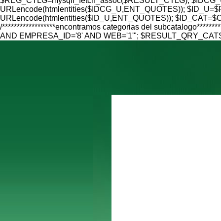
$REG_CTLG=mysqli_fetch_assoc($RESULT_CTLG); $IDCG_U=
URLencode(htmlentities($IDCG_U,ENT_QUOTES)); $ID_U=$RE
URLencode(htmlentities($ID_U,ENT_QUOTES)); $ID_CAT=$CAT
/******************encontramos categorias del subcatalo
AND EMPRESA_ID='8' AND WEB='1'"; $RESULT_QRY_CATS=mys