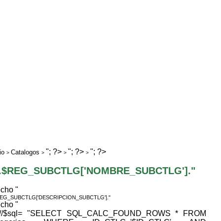
"; ?>
"; ?>
"; ?>
io
Catalogos
>
>
>
>
".$REG_SUBCTLG['NOMBRE_SUBCTLG']."
echo "
REG_SUBCTLG['DESCRIPCION_SUBCTLG']."
echo "
 //$sql= "SELECT SQL_CALC_FOUND_ROWS * FROM