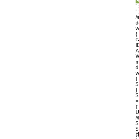
"
"
/
d
w
{
I
A
W
m
d
w
{
$
$
=
U
$
(