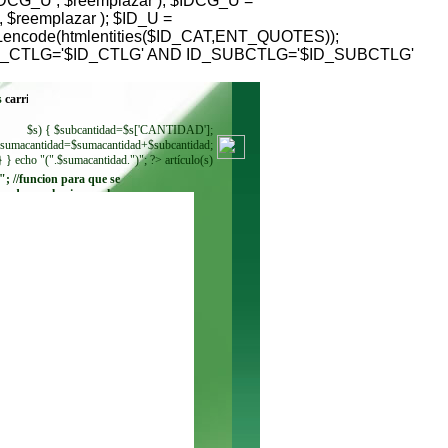
G_U , $reemplazar ); $IDCG_U =
reemplazar ); $ID_U =
RLencode(htmlentities($ID_CAT,ENT_QUOTES));
HERE ID_CTLG='$ID_CTLG' AND ID_SUBCTLG='$ID_SUBCTLG'
s
$s) { $subcantidad=$s['CANTIDAD'];
sumacantidad=$sumacantidad+$subcantidad;
} } echo "(".$sumacantidad.")"; ?> artículo(s)
"; //funcion para que se
ando se seleccione. echo
"
"; while ($regmoneda =
$resultadomoneda-
>fetch_row()) { echo"
"; } ?>