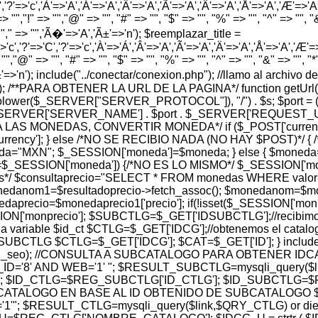
','?'=>'c','À'=>'A','Á'=>'A','Â'=>'A','Ã'=>'A','Ä'=>'A','Å'=>'A','Æ'=>'A','Ç
> "","!" => "","@" => "", "#" => "", "$" => "", "%" => "", "^" => "", "&" 
 "","," => "",'Ã�'=>'A','Ã±'=>'n'); $reemplazar_title =
'c','?'=>'C','?'=>'c','À'=>'Á','Â'=>'A','Ã'=>'A','Ä'=>'A','Å'=>'A','Æ'=>'A',
"","@" => "", "#" => "", "$" => "", "%" => "", "^" => "", "&" => "", "*" =
','Ã±'=>'n'); include("../conectar/conexion.php"); //llamo al archi
hp'); /**PARA OBTENER LA URL DE LA PAGINA*/ function getUrl(
t(strtolower($_SERVER["SERVER_PROTOCOL"]), "/") . $s; $port
_SERVER['SERVER_NAME'] . $port . $_SERVER['REQUEST_URI']; } 
SION PARA LAS MONEDAS, CONVERTIR MONEDA*/ if ($_POST['cu
rency']; } else /*NO SE RECIBIO NADA (NO HAY $POST)*/
oneda="MXN"; $_SESSION['moneda']=$moneda; } else { $mon
ESSION['moneda']) {/*NO ES LO MISMO*/ $_SESSION['moned
os*/ $consultaprecio="SELECT * FROM monedas WHERE valor= 
 $monedanom1=$resultadoprecio->fetch_assoc(); $monedanom=$
aprecio=$monedaprecio1['precio']; if(!isset($_SESSION['monpr
N['monprecio']; $SUBCTLG=$_GET['IDSUBCTLG'];//recibimos e
a variable $id_ct $CTLG=$_GET['IDCG'];//obtenemos el catalog
TLG $CTLG=$_GET['IDCG']; $CAT=$_GET['ID']; } include("../r
$subctlg_url_seo); //CONSULTA A SUBCATALOGO PARA OBTEN
'8' AND WEB='1' "; $RESULT_SUBCTLG=mysqli_query($link
 $ID_CTLG=$REG_SUBCTLG['ID_CTLG']; $ID_SUBCTLG=$RE
ATALOGO EN BASE AL ID OBTENIDO DE SUBCATALOGO $
; $RESULT_CTLG=mysqli_query($link,$QRY_CTLG) or die(my