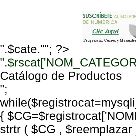
".$cate.""; ?>
".$rscat['NOM_CATEGORI
Catálogo de Productos
";
while($registrocat=mysq
{ $CG=$registrocat['N
strtr ( $CG , $reemplazar