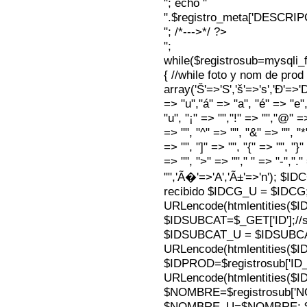
"; echo "
".$registro_meta['DESCRI
"; /*--->*/ ?>
";
while($registrosub=mysqli
{ //while foto y nom de pro
array('Š'=>'S','š'=>'s','Ð'=>'Dj'
=> "u","á" => "a", "é" => "e",
"u", "¡" => "","!" => "","@" =
=> "", "^" => "", "&" => "", "*"
=> "", "]" => "", "{" => "", "}
=> "", ">" => ""," " => "-","."
"",'Ã�'=>'A','Ã±'=>'n'); $I
recibido $IDCG_U = $IDCG
URLencode(htmlentities(
$IDSUBCAT=$_GET['ID'];//s
$IDSUBCAT_U = $IDSUBC
URLencode(htmlentities(
$IDPROD=$registrosub['I
URLencode(htmlentities(
$NOMBRE=$registrosub['
$NOMBRE_U=$NOMBRE; $N