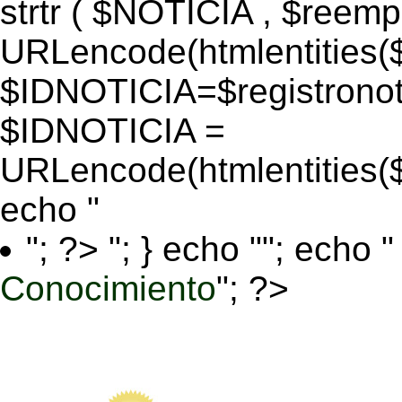
strtr ( $NOTICIA , $reem
URLencode(htmlentitie
$IDNOTICIA=$registronoti
$IDNOTICIA =
URLencode(htmlentitie
echo "
"; ?>
"; } echo ""; echo "
Conocimiento
"; ?>