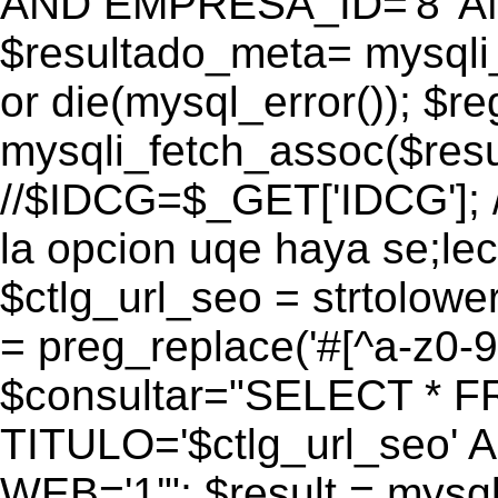
AND EMPRESA_ID='8' AN
$resultado_meta= mysqli
or die(mysql_error()); $r
mysqli_fetch_assoc($res
//$IDCG=$_GET['IDCG']; /
la opcion uqe haya se;lec
$ctlg_url_seo = strtolow
= preg_replace('#[^a-z0-9/]
$consultar="SELECT * 
TITULO='$ctlg_url_seo'
WEB='1'"; $result = mysql