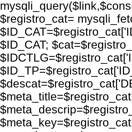
mysqli_query($link,$consu
$registro_cat= mysqli_fe
$ID_CAT=$registro_cat['
$ID_CAT; $cat=$registr
$IDCTLG=$registro_cat['
$ID_TP=$registro_cat['ID_
$descat=$registro_cat[
$meta_title=$registro_ca
$meta_descrip=$registr
$meta_key=$registro_cat