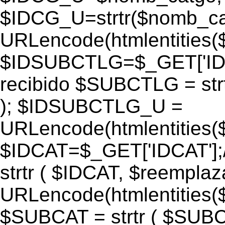
$IDCG_U=strtr($nomb_ca
URLencode(htmlentitie
$IDSUBCTLG=$_GET['IDS
recibido $SUBCTLG = str
); $IDSUBCTLG_U =
URLencode(htmlentitie
$IDCAT=$_GET['IDCAT'];/
strtr ( $IDCAT, $reempla
URLencode(htmlentitie
$SUBCAT = strtr ( $SUBC