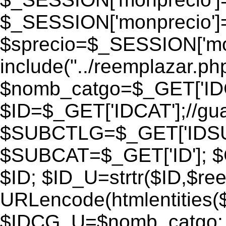
$_SESSION['monprecio']
$sprecio=$_SESSION['monp
include("../reemplazar.php"
$nomb_catgo=$_GET['IDC
$ID=$_GET['IDCAT'];//gu
$SUBCTLG=$_GET['IDSU
$SUBCAT=$_GET['ID']; $
$ID; $ID_U=strtr($ID,$re
URLencode(htmlentities
$IDCG_U=$nomb_catgo;