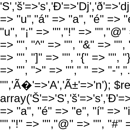
'S','š'=>'s','Ð'=>'Dj','ð'=>'d
=> "u","á" => "a", "é" => "e
"u", "¡" => "","!" => "","@"
=> "", "^" => "", "&" => "", "
=> "", "]" => "", "{" => "", 
=> "", ">" => ""," " => "-","
"",'Ã�'=>'A','Ã±'=>'n'); $r
array('Š'=>'S','š'=>'s','Ð'=>'
=> "a", "é" => "e", "í" => "
"","!" => "","@" => "", "#" 