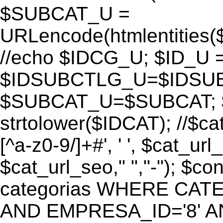
$SUBCAT_U =
URLencode(htmlentitie
//echo $IDCG_U; $ID_U 
$IDSUBCTLG_U=$IDSUB
$SUBCAT_U=$SUBCAT; $
strtolower($IDCAT); //$ca
[^a-z0-9/]+#', ' ', $cat_ur
$cat_url_seo," ","-"); 
categorias WHERE CATE
AND EMPRESA_ID='8' AND