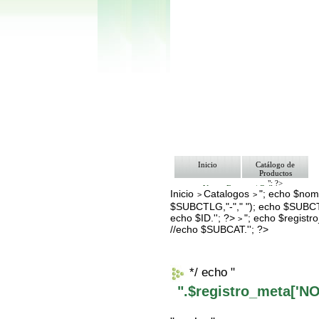
Inicio
Catálogo de
Productos
"; ?>
Ventas Empresa/ Gobierno
Inicio
Catalogos
"; echo $nomb
>
>
Ofertas
$SUBCTLG,"-"," "); echo $SUBCT
Envíos y Formas de Pago
Nosotros
echo $ID.''; ?>
"; echo $regis
>
Bolsa de Trabajo
//echo $SUBCAT.''; ?>
Contacto
*/ echo "
".$registro_meta['