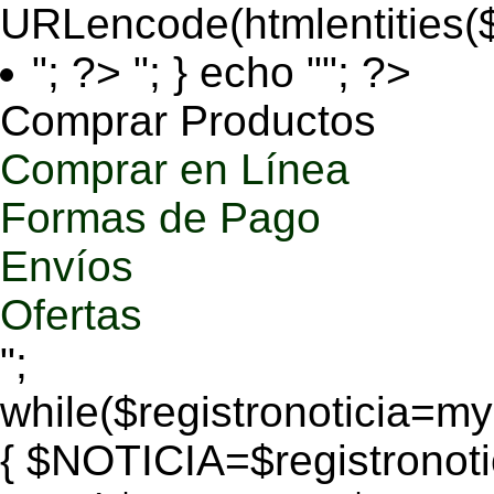
URLencode(htmlentities
"; ?>
"; } echo ""; ?>
Comprar Productos
Comprar en Línea
Formas de Pago
Envíos
Ofertas
";
while($registronoticia=
{ $NOTICIA=$registronoti