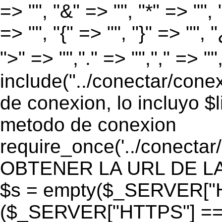
=> "", "&" => "", "*" => "", "
=> "", "{" => "", "}" => "", 
">" => "","." => "","," => "
include("../conectar/conex
de conexion, lo incluyo $
metodo de conexion
require_once('../conectar
OBTENER LA URL DE LA PA
$s = empty($_SERVER["HT
($_SERVER["HTTPS"] == "o