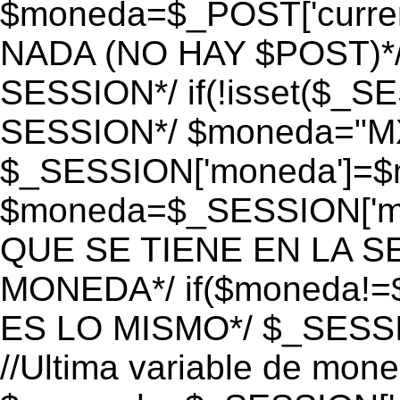
$moneda=$_POST['currenc
NADA (NO HAY $POST)*
SESSION*/ if(!isset($_S
SESSION*/ $moneda="M
$_SESSION['moneda']=$m
$moneda=$_SESSION['mo
QUE SE TIENE EN LA S
MONEDA*/ if($moneda!=$
ES LO MISMO*/ $_SESSI
//Ultima variable de mon