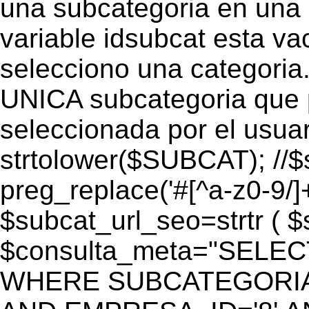
una subcategoria en una c
variable idsubcat esta vac
selecciono una categoria.
UNICA subcategoria que p
seleccionada por el usua
strtolower($SUBCAT); //$
preg_replace('#[^a-z0-9/]+
$subcat_url_seo=strtr ( $s
$consulta_meta="SELEC
WHERE SUBCATEGORIA_S