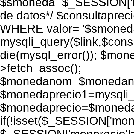
$smoneda=$_SESSION['mo
de datos*/ $consultapr
WHERE valor= '$smoneda'
mysqli_query($link,$consu
die(mysql_error()); $mo
>fetch_assoc();
$monedanom=$monedano
$monedaprecio1=mysqli_f
$monedaprecio=$monedapr
if(!isset($_SESSION['monp
$_SESSION['monprecio']=