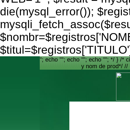
die(mysql_error()); $regis
mysqli_fetch_assoc($resu
$nombr=$registros['NO
$titul=$registros['TITULO'
"; echo ""; echo ""; echo ""; */ } /* c
y nom de prod*/ //