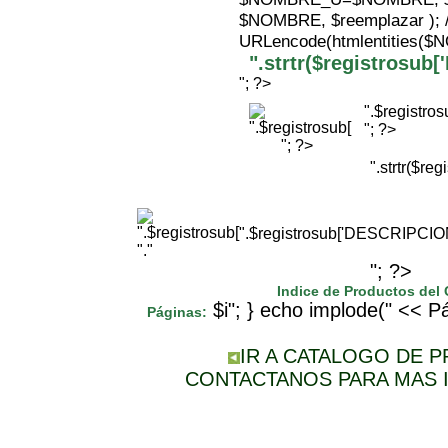
$NOMBRE, $reemplazar );
URLencode(htmlentities(
".strtr($registrosu
"; ?>
".$registr
"; ?>
"; ?>
".strtr($r
".$registrosub['DESCRIPCI
"."
"; ?>
Indice de Productos del
$i"; } echo implode(" << Pá
Páginas:
IR A CATALOGO DE 
CONTACTANOS PARA MAS 