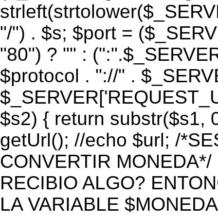
strleft(strtolower($_S
"/") . $s; $port = ($_S
"80") ? "" : (":".$_SERV
$protocol . "://" . $_SE
$_SERVER['REQUEST_URI']
$s2) { return substr($s1, 0
getUrl(); //echo $url;
CONVERTIR MONEDA*/ if 
RECIBIO ALGO? ENTON
LA VARIABLE $MONEDA*