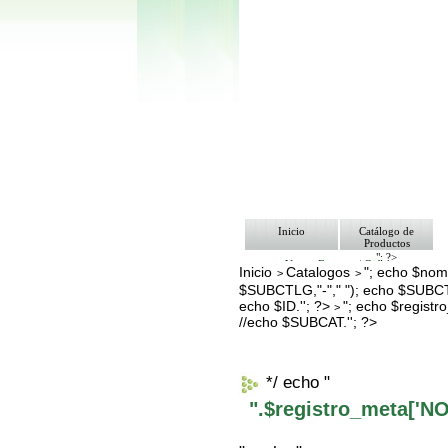
Inicio
Catálogo de
Productos
"; ?>
Ventas Empresa/ Gobierno
Inicio
Catalogos
"; echo $nomb
>
>
Ofertas
$SUBCTLG,"-"," "); echo $SUBCT
Envíos y Formas de Pago
Nosotros
echo $ID.''; ?>
"; echo $regis
>
Bolsa de Trabajo
//echo $SUBCAT.''; ?>
Contacto
*/ echo "
".$registro_meta['