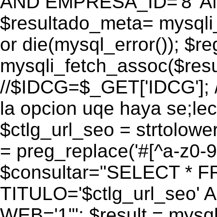
AND EMPRESA_ID='8' AN
$resultado_meta= mysqli
or die(mysql_error()); $r
mysqli_fetch_assoc($res
//$IDCG=$_GET['IDCG']; /
la opcion uqe haya se;lec
$ctlg_url_seo = strtolow
= preg_replace('#[^a-z0-9/]
$consultar="SELECT * 
TITULO='$ctlg_url_seo'
WEB='1'"; $result = mysql