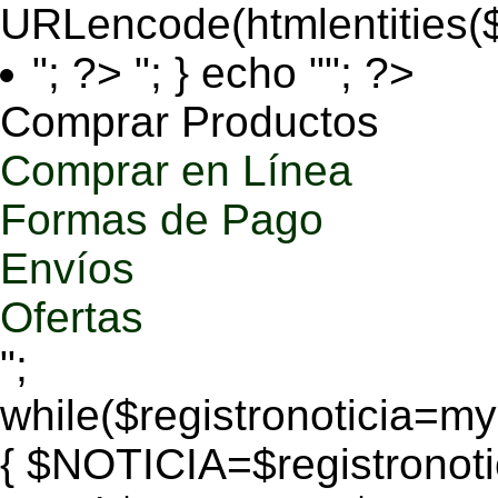
URLencode(htmlentities
"; ?>
"; } echo ""; ?>
Comprar Productos
Comprar en Línea
Formas de Pago
Envíos
Ofertas
";
while($registronoticia=
{ $NOTICIA=$registronoti