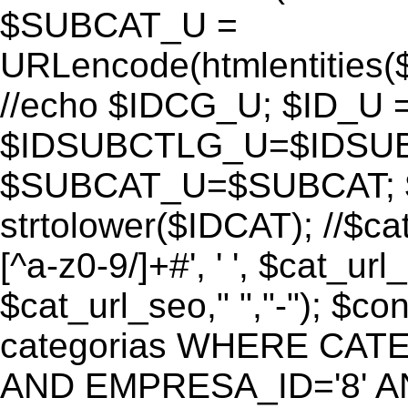
$SUBCAT_U =
URLencode(htmlentitie
//echo $IDCG_U; $ID_U 
$IDSUBCTLG_U=$IDSUB
$SUBCAT_U=$SUBCAT; $
strtolower($IDCAT); //$ca
[^a-z0-9/]+#', ' ', $cat_ur
$cat_url_seo," ","-"); 
categorias WHERE CATE
AND EMPRESA_ID='8' AND