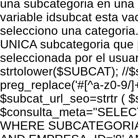
una subcategoria en una c
variable idsubcat esta vac
selecciono una categoria.
UNICA subcategoria que p
seleccionada por el usua
strtolower($SUBCAT); //$
preg_replace('#[^a-z0-9/]+
$subcat_url_seo=strtr ( $s
$consulta_meta="SELEC
WHERE SUBCATEGORIA_S