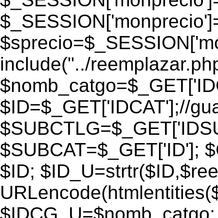
$_SESSION['monprecio']
$sprecio=$_SESSION['monp
include("../reemplazar.php"
$nomb_catgo=$_GET['IDC
$ID=$_GET['IDCAT'];//gu
$SUBCTLG=$_GET['IDSU
$SUBCAT=$_GET['ID']; $
$ID; $ID_U=strtr($ID,$re
URLencode(htmlentities
$IDCG_U=$nomb_catgo;