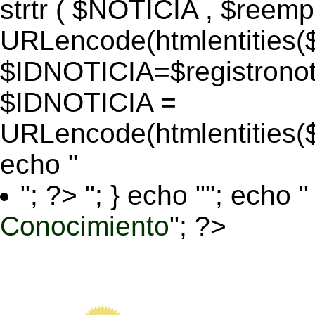
strtr ( $NOTICIA , $reem
URLencode(htmlentitie
$IDNOTICIA=$registronoti
$IDNOTICIA =
URLencode(htmlentitie
echo "
"; ?>
"; } echo ""; echo "
Conocimiento
"; ?>