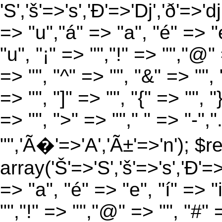
'S','š'=>'s','Ð'=>'Dj','ð'=>'d
=> "u","á" => "a", "é" => "e
"u", "¡" => "","!" => "","@"
=> "", "^" => "", "&" => "", "
=> "", "]" => "", "{" => "", 
=> "", ">" => ""," " => "-","
"",'Ã�'=>'A','Ã±'=>'n'); $r
array('Š'=>'S','š'=>'s','Ð'=>'
=> "a", "é" => "e", "í" => "
"","!" => "","@" => "", "#" 