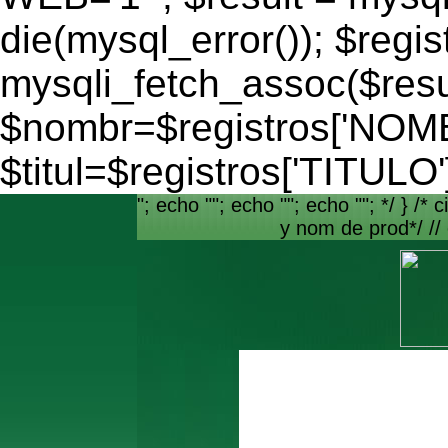
die(mysql_error()); $regis
mysqli_fetch_assoc($resu
$nombr=$registros['NO
$titul=$registros['TITULO'
"; echo ""; echo ""; echo ""; */ } /* c
y nom de prod*/ //