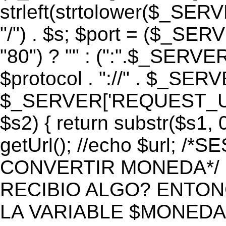
strleft(strtolower($_S
"/") . $s; $port = ($_S
"80") ? "" : (":".$_SERV
$protocol . "://" . $_SE
$_SERVER['REQUEST_URI']
$s2) { return substr($s1, 0
getUrl(); //echo $url;
CONVERTIR MONEDA*/ if 
RECIBIO ALGO? ENTON
LA VARIABLE $MONEDA*