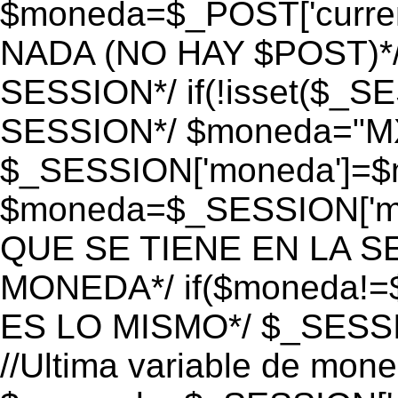
$moneda=$_POST['currenc
NADA (NO HAY $POST)*
SESSION*/ if(!isset($_S
SESSION*/ $moneda="M
$_SESSION['moneda']=$m
$moneda=$_SESSION['mo
QUE SE TIENE EN LA S
MONEDA*/ if($moneda!=$
ES LO MISMO*/ $_SESSI
//Ultima variable de mon