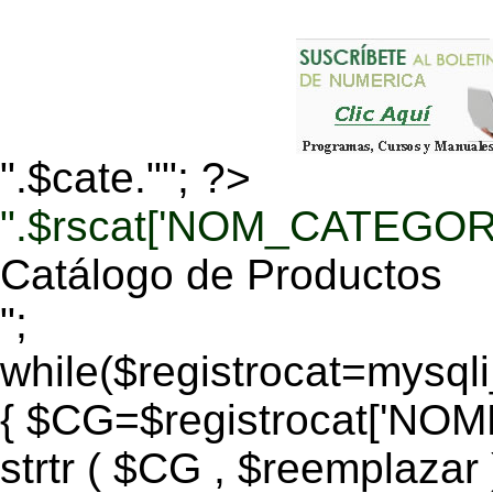
".$cate.""; ?>
".$rscat['NOM_CATEGORI
Catálogo de Productos
";
while($registrocat=mysq
{ $CG=$registrocat['N
strtr ( $CG , $reemplazar