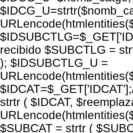
$IDCG_U=strtr($nomb_ca
URLencode(htmlentitie
$IDSUBCTLG=$_GET['IDS
recibido $SUBCTLG = str
); $IDSUBCTLG_U =
URLencode(htmlentitie
$IDCAT=$_GET['IDCAT'];/
strtr ( $IDCAT, $reempla
URLencode(htmlentitie
$SUBCAT = strtr ( $SUBC