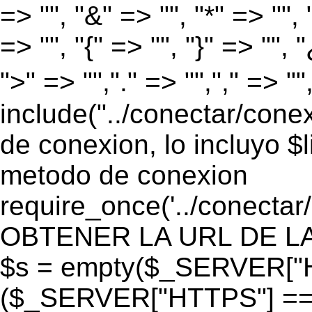
=> "", "&" => "", "*" => "", "
=> "", "{" => "", "}" => "", 
">" => "","." => "","," => "
include("../conectar/conex
de conexion, lo incluyo $
metodo de conexion
require_once('../conectar
OBTENER LA URL DE LA PA
$s = empty($_SERVER["HT
($_SERVER["HTTPS"] == "o