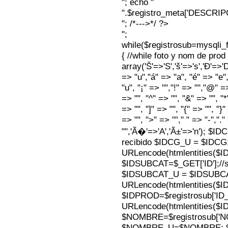
"; echo "
".$registro_meta['DESCRI
"; /*--->*/ ?>
";
while($registrosub=mysqli
{ //while foto y nom de pro
array('Š'=>'S','š'=>'s','Ð'=>'Dj'
=> "u","á" => "a", "é" => "e",
"u", "¡" => "","!" => "","@" =
=> "", "^" => "", "&" => "", "*"
=> "", "]" => "", "{" => "", "}
=> "", ">" => ""," " => "-","."
"",'Ã�'=>'A','Ã±'=>'n'); $I
recibido $IDCG_U = $IDCG
URLencode(htmlentities(
$IDSUBCAT=$_GET['ID'];//s
$IDSUBCAT_U = $IDSUBC
URLencode(htmlentities(
$IDPROD=$registrosub['I
URLencode(htmlentities(
$NOMBRE=$registrosub['
$NOMBRE_U=$NOMBRE; $N