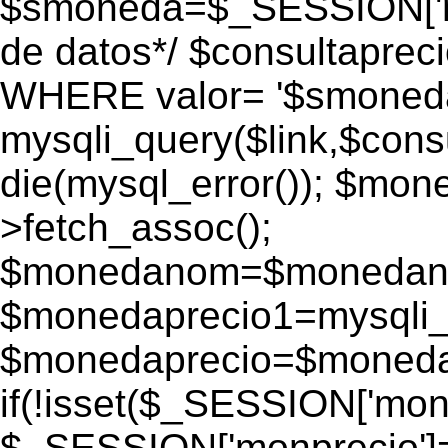
$smoneda=$_SESSION['mo
de datos*/ $consultapr
WHERE valor= '$smoneda'
mysqli_query($link,$consu
die(mysql_error()); $mo
>fetch_assoc();
$monedanom=$monedano
$monedaprecio1=mysqli_f
$monedaprecio=$monedapr
if(!isset($_SESSION['monp
$_SESSION['monprecio']=