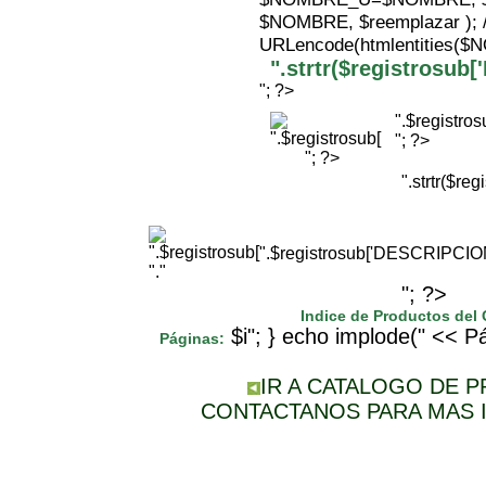
$NOMBRE, $reemplazar );
URLencode(htmlentities(
".strtr($registrosu
"; ?>
".$registr
"; ?>
"; ?>
".strtr($r
".$registrosub['DESCRIPCI
"."
"; ?>
Indice de Productos del
$i"; } echo implode(" << Pá
Páginas:
IR A CATALOGO DE 
CONTACTANOS PARA MAS 