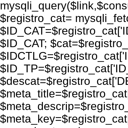
mysqli_query($link,$consu
$registro_cat= mysqli_fe
$ID_CAT=$registro_cat['
$ID_CAT; $cat=$registr
$IDCTLG=$registro_cat['
$ID_TP=$registro_cat['ID_
$descat=$registro_cat[
$meta_title=$registro_ca
$meta_descrip=$registr
$meta_key=$registro_cat