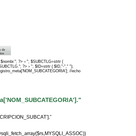
o de
tos
>
rno
 $nombr.''; ?>
"; $SUBCTLG=strtr (
>
$SUBCTLG.''; ?>
"; $ID=strtr ( $ID,"-"," ");
go
>
registro_meta['NOM_SUBCATEGORIA']; //echo
eta['NOM_SUBCATEGORIA']."
ESCRIPCION_SUBCAT']."
ysqli_fetch_array($rs,MYSQLI_ASSOC))