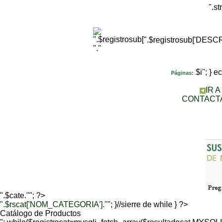
".s
".$registrosub['DES
"."
$i"; } 
Páginas:
IR 
CONTACT
".$cate.""; ?>
".$rscat['NOM_CATEGORIA']."
"; }//sierre de while } ?>
Catálogo de Productos