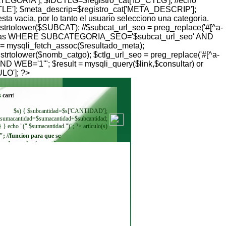
TEGORIA']; $IDCTLG=$registro_cat['ID_CTLG']; //echo
TLE']; $meta_descrip=$registro_cat['META_DESCRIP'];
ta vacia, por lo tanto el usuario selecciono una categoria.
 strtolower($SUBCAT); //$subcat_url_seo = preg_replace('#[^a-
categorias WHERE SUBCATEGORIA_SEO='$subcat_url_seo' AND
= mysqli_fetch_assoc($resultado_meta);
 strtolower($nomb_catgo); $ctlg_url_seo = preg_replace('#[^a-
 WEB='1'"; $result = mysqli_query($link,$consultar) or
ULO']; ?>
s
$s) { $subcantidad=$s['CANTIDAD'];
sumacantidad=$sumacantidad+$subcantidad;
} } echo "(".$sumacantidad.")"; ?> artículo(s)
"; //funcion para que se
ando se seleccione. echo
"
"; while ($regmoneda =
$resultadomoneda-
>fetch_row()) { echo"
"; } ?>