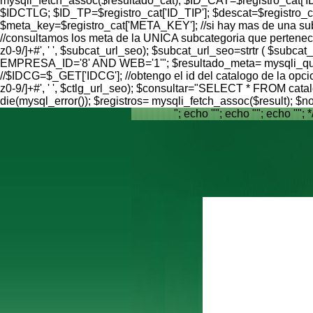
mysqli_fetch_assoc($resultado_cat); $ID_CAT=$registro_cat[
$IDCTLG; $ID_TP=$registro_cat['ID_TIP']; $descat=$registro
$meta_key=$registro_cat['META_KEY']; //si hay mas de una subcat
//consultamos los meta de la UNICA subcategoria que pertenece
z0-9/]+#', ' ', $subcat_url_seo); $subcat_url_seo=strtr ( 
EMPRESA_ID='8' AND WEB='1'"; $resultado_meta= mysqli_query(
//$IDCG=$_GET['IDCG']; //obtengo el id del catalogo de la opci
z0-9/]+#', ' ', $ctlg_url_seo); $consultar="SELECT * FROM c
die(mysql_error()); $registros= mysqli_fetch_assoc($result);
"; echo ""; echo ""; echo ""; *