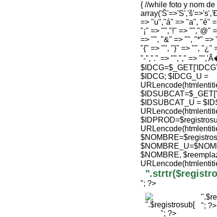
{ //while foto y nom d
array('Š'=>'S','š'=>'s','Ð
=> "u","á" => "a", "é" =>
"¡" => "","!" => "","@" =
=> "", "&" => "", "*" => "
"{" => "", "}" => "", "¿" 
"-","." => "","," => "",'
$IDCG=$_GET['IDCG'];
$IDCG; $IDCG_U =
URLencode(htmlenti
$IDSUBCAT=$_GET['ID'
$IDSUBCAT_U = $ID
URLencode(htmlenti
$IDPROD=$registrosu
URLencode(htmlenti
$NOMBRE=$registro
$NOMBRE_U=$NOMBRE
$NOMBRE, $reemplaz
URLencode(htmlenti
".strtr($regis
"; ?>
".$r
"; ?>
"; ?>