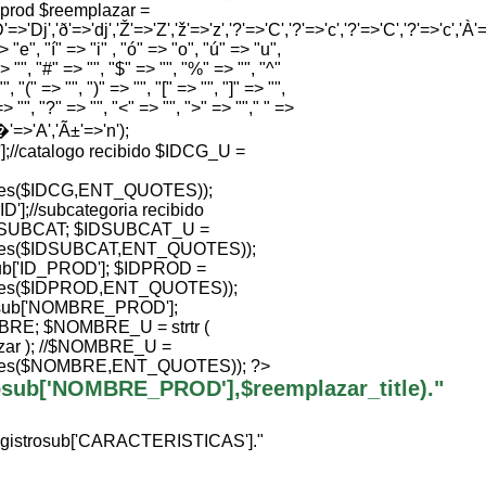
e prod $reemplazar =
'=>'Dj','ð'=>'dj','Ž'=>'Z','ž'=>'z','?'=>'C','?'=>'c','?'=>'C','?'=>'c','À'=>
 "e", "í" => "i" , "ó" => "o", "ú" => "u",
> "", "#" => "", "$" => "", "%" => "", "^"
", "(" => "", ")" => "", "[" => "", "]" => "",
=> "", "?" => "", "<" => "", ">" => ""," " =>
Ã�'=>'A','Ã±'=>'n');
//catalogo recibido $IDCG_U =
ties($IDCG,ENT_QUOTES));
];//subcategoria recibido
SUBCAT; $IDSUBCAT_U =
ties($IDSUBCAT,ENT_QUOTES));
b['ID_PROD']; $IDPROD =
ties($IDPROD,ENT_QUOTES));
sub['NOMBRE_PROD'];
; $NOMBRE_U = strtr (
ar ); //$NOMBRE_U =
ties($NOMBRE,ENT_QUOTES)); ?>
trosub['NOMBRE_PROD'],$reemplazar_title)."
egistrosub['CARACTERISTICAS']."