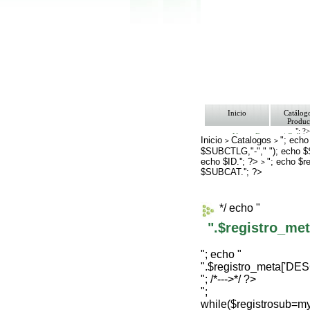
Inicio
Catálog
Produc
"; ?
Ventas Empresa/ Gobie
Inicio
Catalogos
"; echo
>
>
Ofertas
$SUBCTLG,"-"," "); echo 
Envíos y Formas de Pa
echo $ID.''; ?>
Nosotros
"; echo $
>
Bolsa de Trabajo
$SUBCAT.''; ?>
Contacto
*/ echo "
".$registro_m
"; echo "
".$registro_meta['D
"; /*--->*/ ?>
";
while($registrosub=m