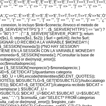
=>'C','È'=>'E','É'=>'E','Ê'=>'E','Ë'=>'E','Ì'=>'I','Í'=>'I','Î'=>'I','Ï'=>'I
=> "", "*" => "", "(" => "", ")" => "", "[" => "", "]" => "", "{" => "",
'Ç'=>'C','È'=>'É','Ê'=>'E','Ë'=>'E','Ì'=>'Í','Î'=>'I','Ï'=>'I','Ñ'=>'N','Ò'=>
> "", "(" => "", ")" => "", "[" => "", "]" => "", "{" => "", "}" => "", "¿"
o de conexion, lo incluyo $link=$conecta; //invoco el metodo de
pty($_SERVER["HTTPS"]) ? '' : ($_SERVER["HTTPS"] == "on") ?
= "80") ? "" : (":".$_SERVER["SERVER_PORT"]); return
 0, strpos($s1, $s2)); } $url = getUrl(); //echo $url;
ASIGNAR LO RECIBIO A LA VARIABLE $MONEDA*/ {
($_SESSION['moneda'])) {/*NO HAY SESSION*/
SE TIENE EN LA SESSION CON LA VARIABLE MONEDA*/
smoneda=$_SESSION['moneda']; /*Consultar la base de
taprecio) or die(mysql_error());
($resultadoprecio);
lse { $_SESSION['monprecio']=$monedaprecio; }
 $ID=$_GET['IDCAT'];//guardamos categoria
; $ID_U = URLencode(htmlentities($ID,ENT_QUOTES));
UOTES)); $IDSUBCTLG=$_GET['IDSUBCTLG'];//subccatalogo
); $IDCAT=$_GET['IDCAT'];//categoria recibido $IDCAT =
$reemplazar ); $SUBCAT_U =
=$IDSUBCTLG; $IDCAT_U=$IDCAT; $SUBCAT_U=$SUBCAT;
_url_seo," ","-"); $consulta_cat="SELECT* FROM categorias
at) or die(mysql_error()); $registro_cat=