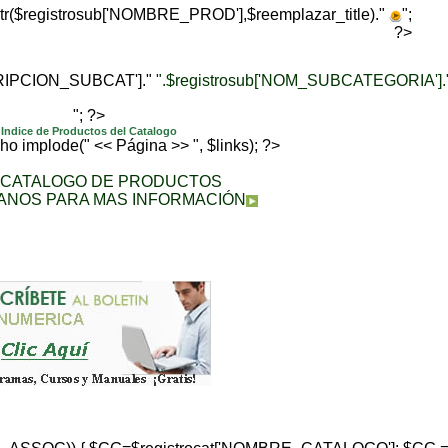
trtr($registrosub['NOMBRE_PROD'],$reemplazar_title)."
";
?>
CRIPCION_SUBCAT']."
".$registrosub['NOM_SUBCATEGORIA'].
"; ?>
Indice de Productos del Catalogo
echo implode(" << Página >> ", $links); ?>
A CATALOGO DE PRODUCTOS
ANOS PARA MAS INFORMACIÓN