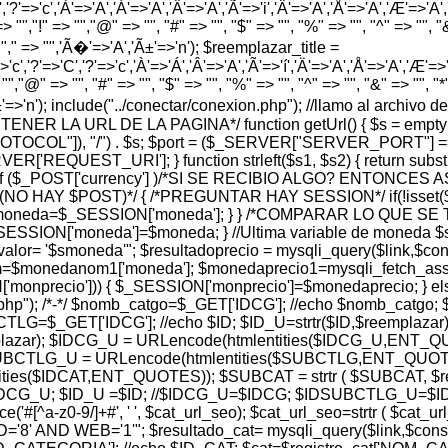
','?'=>'c','À'=>'A','Á'=>'A','Â'=>'A','Ã'=>'i','Ä'=>'A','Å'=>'A','Æ'=>'A','Ç'
> "","!" => "","@" => "", "#" => "", "$" => "", "%" => "", "^" => "", "&" 
 "","," => "",'Ã�'=>'A','Ã±'=>'n'); $reemplazar_title =
'c','?'=>'C','?'=>'c','À'=>'Á','Â'=>'A','Ã'=>'í','Ä'=>'A','Å'=>'A','Æ'=>'A',
"","@" => "", "#" => "", "$" => "", "%" => "", "^" => "", "&" => "", "*" =
','Ã±'=>'n'); include("../conectar/conexion.php"); //llamo al archiv
A OBTENER LA URL DE LA PAGINA*/ function getUrl() { $s = em
PROTOCOL"]), "/") . $s; $port = ($_SERVER["SERVER_PORT"] =
REQUEST_URI']; } function strleft($s1, $s2) { return substr($s1,
$_POST['currency'] )/*SI SE RECIBIO ALGO? ENTONCES 
 (NO HAY $POST)*/ { /*PREGUNTAR HAY SESSION*/ if(!isset
 $moneda=$_SESSION['moneda']; } } /*COMPARAR LO QUE 
ESSION['moneda']=$moneda; } //Ultima variable de moneda $
 '$smoneda'"; $resultadoprecio = mysqli_query($link,$consul
$monedanom1['moneda']; $monedaprecio1=mysqli_fetch_assoc
['monprecio'])) { $_SESSION['monprecio']=$monedaprecio; } e
r.php"); /*-*/ $nomb_catgo=$_GET['IDCG']; //echo $nomb_catgo;
=$_GET['IDCG']; //echo $ID; $ID_U=strtr($ID,$reemplazar)
lazar); $IDCG_U = URLencode(htmlentities($IDCG_U,ENT_Q
DSUBCTLG_U = URLencode(htmlentities($SUBCTLG,ENT_QUOTES)
entities($IDCAT,ENT_QUOTES)); $SUBCAT = strtr ( $SUBCAT, 
 $IDCG_U; $ID_U =$ID; //$IDCG_U=$IDCG; $IDSUBCTLG_U
e('#[^a-z0-9/]+#', ' ', $cat_url_seo); $cat_url_seo=strtr ( $cat
 WEB='1'"; $resultado_cat= mysqli_query($link,$consulta_c