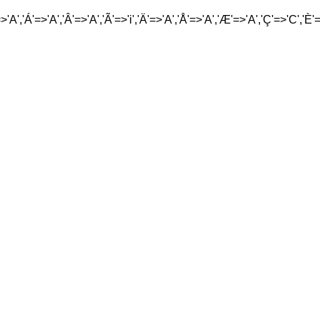
'A','Á'=>'A','Â'=>'A','Ã'=>'i','Ä'=>'A','Å'=>'A','Æ'=>'A','Ç'=>'C','È'=>'E',