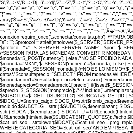
'S','š'=>'s','Ð'=>'Dj','ð'=>'dj','Ž'=>'Z','ž'=>'z','?'=>'C','?'=>'c','?'=>'C
=> "u","á" => "a", "é" => "e", "í" => "i" , "ó" => "o", "ú" => "u", "¡" =
"}" => "", "¿" => "", "?" => "", "<" => "", ">" => ""," " => "-","." =>
array('Š'=>'S','š'=>'s','Ð'=>'Dj','ð'=>'dj','Ž'=>'Z','ž'=>'z','?'=>'C','?'=>
=> "a", "é" => "e", "í" => "i" , "ó" => "o", "ú" => "u", "¡" => "","!" => 
=> "", "?" => "", "<" => "", ">" => "","." => "","," => "",'Ã�'=>'A
conexion require_once('../conectar/consultas.php'); /**PAR
"s" : ""; $protocol = strleft(strtolower($_SERVER["SERVER_
$protocol . "://" . $_SERVER['SERVER_NAME'] . $port . $_SERVER['
/*SESSION PARA LAS MONEDAS, CONVERTIR MONEDA*/ if (
$moneda=$_POST['currency']; } else /*NO SE RECIBIO NADA
$moneda="MXN"; $_SESSION['moneda']=$moneda; } else {
if($moneda!=$_SESSION['moneda']) {/*NO ES LO MISMO*/ $_S
datos*/ $consultaprecio="SELECT * FROM monedas WHERE valor=
$monedanom1=$resultadoprecio->fetch_assoc(); $monedanom=
$monedaprecio=$monedaprecio1['precio']; if(!isset($_SESSION
$sprecio=$_SESSION['monprecio']; /*-*/ include("../reemplaza
$SUBCTLG=$_GET['IDSUBCTLG']; $SUBCAT=$_GET['ID']; $CTLG
$IDCG_U=$nomb_catgo; $IDCG_U=strtr($nomb_catgo,$reemp
recibido $SUBCTLG = strtr ( $SUBCTLG, $reemplazar ); $I
strtr ( $IDCAT, $reemplazar ); $IDCAT_U = URLencode(html
URLencode(htmlentities($SUBCAT,ENT_QUOTES)); //echo
$cat_url_seo = strtolower($IDCAT); //$cat_url_seo = preg_replac
WHERE CATEGORIA_SEO='$cat_url_seo' AND EMPRESA_ID='8' AND