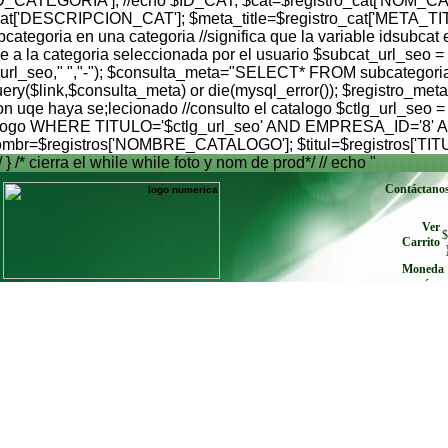
'ID_CATEGORIA']; //echo $ID_CAT; $cat=$registro_cat['NOM_CA
_cat['DESCRIPCION_CAT']; $meta_title=$registro_cat['META_TI
egoria en una categoria //significa que la variable idsubcat es
 a la categoria seleccionada por el usuario $subcat_url_seo =
$subcat_url_seo," ","-"); $consulta_meta="SELECT* FROM sub
$link,$consulta_meta) or die(mysql_error()); $registro_meta
on uqe haya se;lecionado //consulto el catalogo $ctlg_url_seo =
atalogo WHERE TITULO='$ctlg_url_seo' AND EMPRESA_ID='8' AND
 $nombr=$registros['NOMBRE_CATALOGO']; $titul=$registros['TIT
/ } /* cierra el while while foto y nom de prod*/ // echo "
Contáctano
Ver
$
Carrito
Moneda
envíe cu