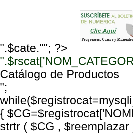
".$cate.""; ?>
".$rscat['NOM_CATEGORI
Catálogo de Productos
";
while($registrocat=mysq
{ $CG=$registrocat['N
strtr ( $CG , $reemplazar