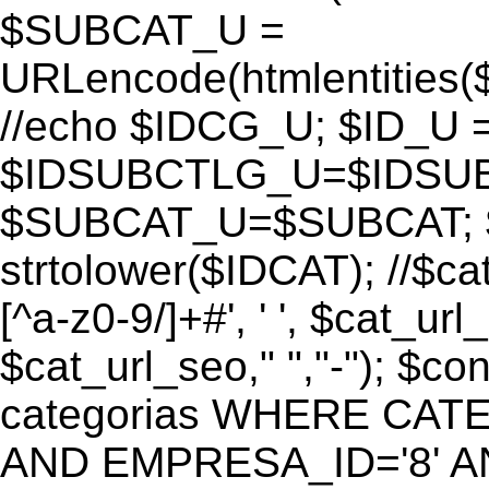
$SUBCAT_U =
URLencode(htmlentitie
//echo $IDCG_U; $ID_U 
$IDSUBCTLG_U=$IDSUB
$SUBCAT_U=$SUBCAT; $
strtolower($IDCAT); //$ca
[^a-z0-9/]+#', ' ', $cat_ur
$cat_url_seo," ","-"); 
categorias WHERE CATE
AND EMPRESA_ID='8' AND