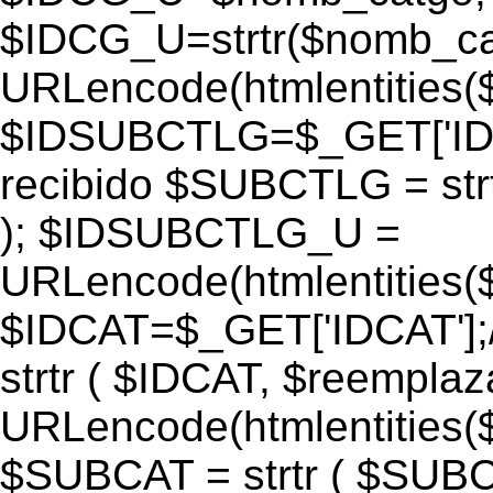
$IDCG_U=strtr($nomb_ca
URLencode(htmlentitie
$IDSUBCTLG=$_GET['IDS
recibido $SUBCTLG = str
); $IDSUBCTLG_U =
URLencode(htmlentitie
$IDCAT=$_GET['IDCAT'];/
strtr ( $IDCAT, $reempla
URLencode(htmlentitie
$SUBCAT = strtr ( $SUBC