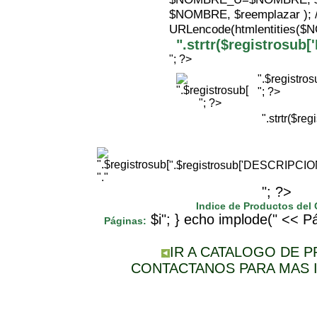
$NOMBRE, $reemplazar );
URLencode(htmlentities(
".strtr($registrosu
"; ?>
".$registr
"; ?>
"; ?>
".strtr($r
".$registrosub['DESCRIPCI
"."
"; ?>
Indice de Productos del
$i"; } echo implode(" << Pá
Páginas:
IR A CATALOGO DE 
CONTACTANOS PARA MAS 