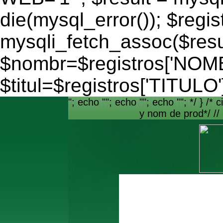
die(mysql_error()); $regis
mysqli_fetch_assoc($resu
$nombr=$registros['NO
$titul=$registros['TITULO'
"; echo ""; echo ""; echo ""; */ } /* c
y nom de prod*/ //