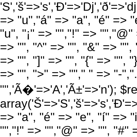
'S','š'=>'s','Ð'=>'Dj','ð'=>'d
=> "u","á" => "a", "é" => "e
"u", "¡" => "","!" => "","@"
=> "", "^" => "", "&" => "", "
=> "", "]" => "", "{" => "", 
=> "", ">" => ""," " => "-","
"",'Ã�'=>'A','Ã±'=>'n'); $r
array('Š'=>'S','š'=>'s','Ð'=>'
=> "a", "é" => "e", "í" => "
"","!" => "","@" => "", "#" 