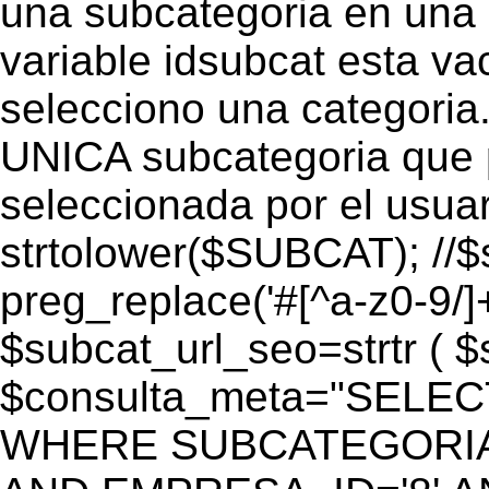
una subcategoria en una c
variable idsubcat esta vac
selecciono una categoria.
UNICA subcategoria que p
seleccionada por el usua
strtolower($SUBCAT); //$
preg_replace('#[^a-z0-9/]+
$subcat_url_seo=strtr ( $s
$consulta_meta="SELEC
WHERE SUBCATEGORIA_S