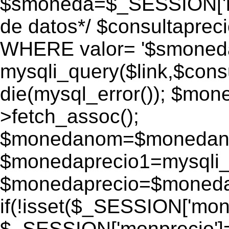
$smoneda=$_SESSION['mo
de datos*/ $consultapr
WHERE valor= '$smoneda'
mysqli_query($link,$consu
die(mysql_error()); $mo
>fetch_assoc();
$monedanom=$monedano
$monedaprecio1=mysqli_f
$monedaprecio=$monedapr
if(!isset($_SESSION['monp
$_SESSION['monprecio']=