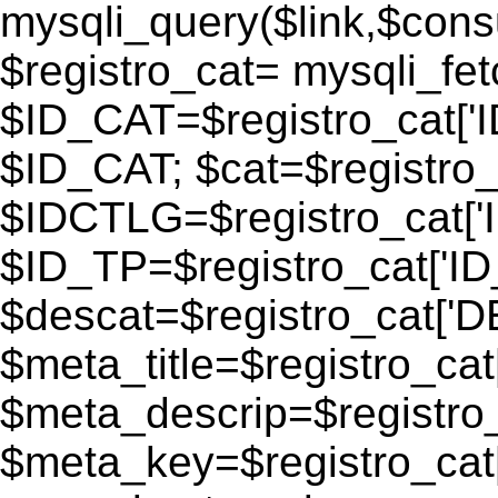
mysqli_query($link,$consu
$registro_cat= mysqli_fe
$ID_CAT=$registro_cat['
$ID_CAT; $cat=$registr
$IDCTLG=$registro_cat['
$ID_TP=$registro_cat['ID_
$descat=$registro_cat[
$meta_title=$registro_ca
$meta_descrip=$registr
$meta_key=$registro_cat