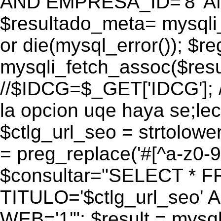
AND EMPRESA_ID='8' AN
$resultado_meta= mysqli
or die(mysql_error()); $r
mysqli_fetch_assoc($res
//$IDCG=$_GET['IDCG']; /
la opcion uqe haya se;lec
$ctlg_url_seo = strtolow
= preg_replace('#[^a-z0-9/]
$consultar="SELECT * 
TITULO='$ctlg_url_seo'
WEB='1'"; $result = mysql