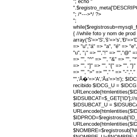
"; echo "
".$registro_meta['DESCRI
"; /*--->*/ ?>
";
while($registrosub=mysqli
{ //while foto y nom de pro
array('Š'=>'S','š'=>'s','Ð'=>'Dj'
=> "u","á" => "a", "é" => "e",
"u", "¡" => "","!" => "","@" =
=> "", "^" => "", "&" => "", "*"
=> "", "]" => "", "{" => "", "}
=> "", ">" => ""," " => "-","."
"",'Ã�'=>'A','Ã±'=>'n'); $I
recibido $IDCG_U = $IDCG
URLencode(htmlentities(
$IDSUBCAT=$_GET['ID'];//s
$IDSUBCAT_U = $IDSUBC
URLencode(htmlentities(
$IDPROD=$registrosub['I
URLencode(htmlentities(
$NOMBRE=$registrosub['
$NOMBRE_U=$NOMBRE; $N