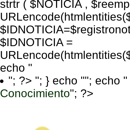
strtr ( $NOTICIA , $reem
URLencode(htmlentitie
$IDNOTICIA=$registronoti
$IDNOTICIA =
URLencode(htmlentitie
echo "
"; ?>
"; } echo ""; echo "
Conocimiento
"; ?>