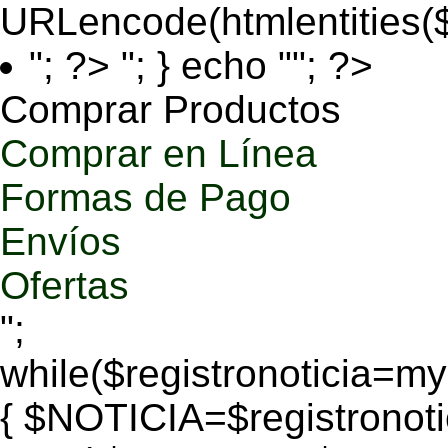
URLencode(htmlentities
"; ?>
"; } echo ""; ?>
Comprar Productos
Comprar en Línea
Formas de Pago
Envíos
Ofertas
";
while($registronoticia=
{ $NOTICIA=$registronoti