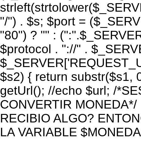
strleft(strtolower($_S
"/") . $s; $port = ($_S
"80") ? "" : (":".$_SERV
$protocol . "://" . $_SE
$_SERVER['REQUEST_URI']
$s2) { return substr($s1, 0
getUrl(); //echo $url;
CONVERTIR MONEDA*/ if 
RECIBIO ALGO? ENTON
LA VARIABLE $MONEDA*