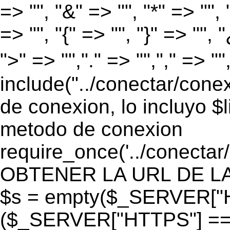
=> "", "&" => "", "*" => "", "
=> "", "{" => "", "}" => "", 
">" => "","." => "","," => "
include("../conectar/conex
de conexion, lo incluyo $
metodo de conexion
require_once('../conectar
OBTENER LA URL DE LA PA
$s = empty($_SERVER["HT
($_SERVER["HTTPS"] == "o