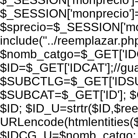
$_SESSION['monprecio']
$sprecio=$_SESSION['monp
include("../reemplazar.php"
$nomb_catgo=$_GET['IDC
$ID=$_GET['IDCAT'];//gu
$SUBCTLG=$_GET['IDSU
$SUBCAT=$_GET['ID']; $
$ID; $ID_U=strtr($ID,$re
URLencode(htmlentities
$IDCG_U=$nomb_catgo;