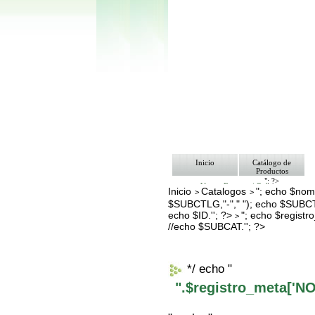
Inicio
Catálogo de
Productos
"; ?>
Ventas Empresa/ Gobierno
Inicio
Catalogos
"; echo $nomb
>
>
Ofertas
$SUBCTLG,"-"," "); echo $SUBCT
Envíos y Formas de Pago
Nosotros
echo $ID.''; ?>
"; echo $regis
>
Bolsa de Trabajo
//echo $SUBCAT.''; ?>
Contacto
*/ echo "
".$registro_meta['