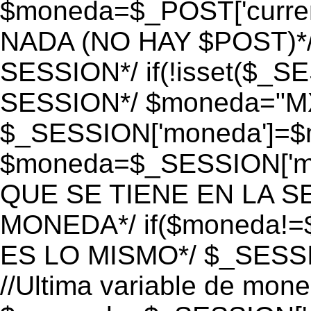
$moneda=$_POST['currenc
NADA (NO HAY $POST)*
SESSION*/ if(!isset($_S
SESSION*/ $moneda="M
$_SESSION['moneda']=$m
$moneda=$_SESSION['mo
QUE SE TIENE EN LA S
MONEDA*/ if($moneda!=$
ES LO MISMO*/ $_SESSI
//Ultima variable de mon