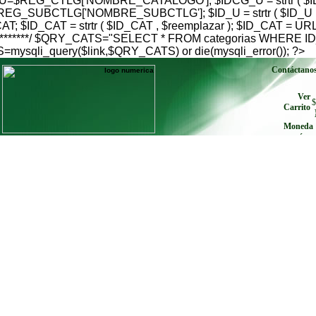
$REG_CTLG['NOMBRE_CATALOGO']; $IDCG_U = strtr ( $IDC
G_SUBCTLG['NOMBRE_SUBCTLG']; $ID_U = strtr ( $ID_U , $
; $ID_CAT = strtr ( $ID_CAT , $reemplazar ); $ID_CAT = U
go***************/ $QRY_CATS="SELECT * FROM categorias W
qli_query($link,$QRY_CATS) or die(mysqli_error()); ?>
Contáctano
Ver
$
Carrito
Moneda
envíe cu