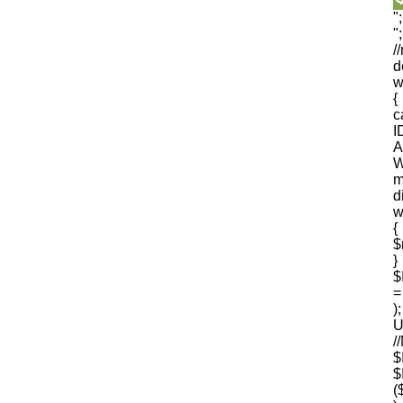
"
"
/
d
w
{
I
A
W
m
d
w
{
$
$
=
U
$
(