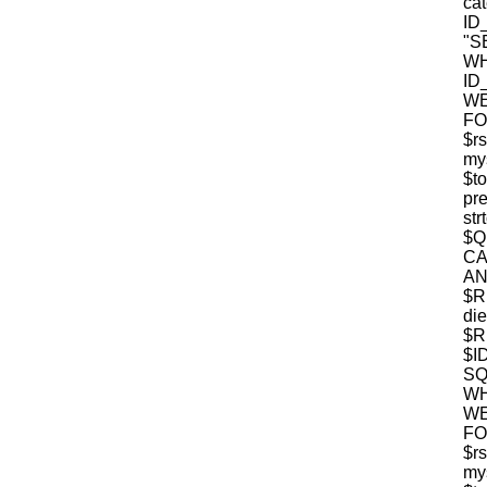
c
ID
"S
W
ID
WE
FO
$r
mys
$t
pre
str
$
CA
$R
die
$R
$I
S
WH
WE
FO
$r
mys