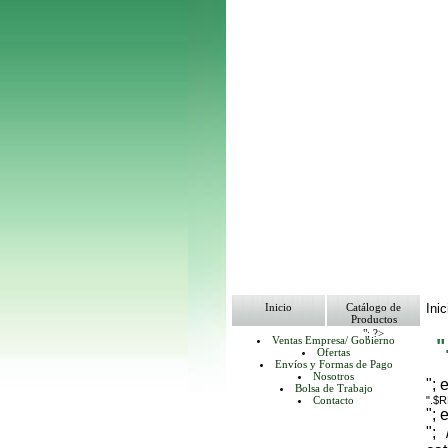
Inicio
Catálogo de
Inic
Productos
"; ?>
Ventas Empresa/ Gobierno
Ofertas
Envíos y Formas de Pago
Nosotros
"; 
Bolsa de Trabajo
Contacto
".$
"; 
";