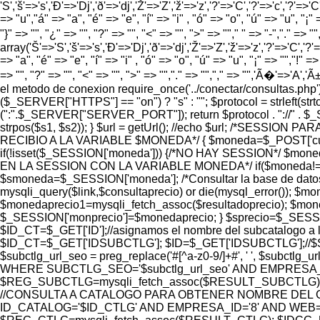
'S','š'=>'s','Ð'=>'Dj','ð'=>'dj','Ž'=>'Z','ž'=>'z','?'=>'C','?'=>'c','?'=>'C
=> "u","á" => "a", "é" => "e", "í" => "i" , "ó" => "o", "ú" => "u", "¡" =
"}" => "", "¿" => "", "?" => "", "<" => "", ">" => ""," " => "-","." =>
array('Š'=>'S','š'=>'s','Ð'=>'Dj','ð'=>'dj','Ž'=>'Z','ž'=>'z','?'=>'C','?'=>
=> "a", "é" => "e", "í" => "i" , "ó" => "o", "ú" => "u", "¡" => "","!" => 
=> "", "?" => "", "<" => "", ">" => "","." => "","," => "",'Ã�'=>'A
el metodo de conexion require_once('../conectar/consultas.p
($_SERVER["HTTPS"] == "on") ? "s" : ""; $protocol = strlef
(":".$_SERVER["SERVER_PORT"]); return $protocol . "://" . $
strpos($s1, $s2)); } $url = getUrl(); //echo $url; /*SES
RECIBIO A LA VARIABLE $MONEDA*/ { $moneda=$_POST['cur
if(!isset($_SESSION['moneda'])) {/*NO HAY SESSION*/ $m
EN LA SESSION CON LA VARIABLE MONEDA*/ if($moneda!=$_S
$smoneda=$_SESSION['moneda']; /*Consultar la base de dat
mysqli_query($link,$consultaprecio) or die(mysql_error());
$monedaprecio1=mysqli_fetch_assoc($resultadoprecio); $moned
$_SESSION['monprecio']=$monedaprecio; } $sprecio=$_SESSIO
$ID_CT=$_GET['ID'];//asignamos el nombre del subcatalogo a l
$ID_CT=$_GET['IDSUBCTLG']; $ID=$_GET['IDSUBCTLG'];//$SUBC
$subctlg_url_seo = preg_replace('#[^a-z0-9/]+#', ' ', 
WHERE SUBCTLG_SEO='$subctlg_url_seo' AND EMPRESA_ID=
$REG_SUBCTLG=mysqli_fetch_assoc($RESULT_SUBCTLG);
//CONSULTA A CATALOGO PARA OBTENER NOMBRE DEL C
ID_CATALOG='$ID_CTLG' AND EMPRESA_ID='8' AND WEB='1'"