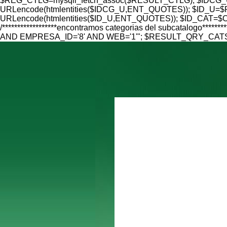
$REG_CTLG=mysqli_fetch_assoc($RESULT_CTLG); $IDCG_U=
URLencode(htmlentities($IDCG_U,ENT_QUOTES)); $ID_U=$RE
URLencode(htmlentities($ID_U,ENT_QUOTES)); $ID_CAT=$CAT
/******************encontramos categorias del subcatalo
AND EMPRESA_ID='8' AND WEB='1'"; $RESULT_QRY_CATS=mys