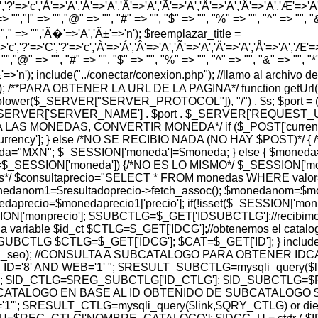
','?'=>'c','À'=>'A','Á'=>'A','Â'=>'A','Ã'=>'A','Ä'=>'A','Å'=>'A','Æ'=>'A','Ç
> "","!" => "","@" => "", "#" => "", "$" => "", "%" => "", "^" => "", "&" 
 "","," => "",'Ã�'=>'A','Ã±'=>'n'); $reemplazar_title =
'c','?'=>'C','?'=>'c','À'=>'Á','Â'=>'A','Ã'=>'A','Ä'=>'A','Å'=>'A','Æ'=>'A',
"","@" => "", "#" => "", "$" => "", "%" => "", "^" => "", "&" => "", "*" =
','Ã±'=>'n'); include("../conectar/conexion.php"); //llamo al archi
hp'); /**PARA OBTENER LA URL DE LA PAGINA*/ function getUrl(
t(strtolower($_SERVER["SERVER_PROTOCOL"]), "/") . $s; $port
_SERVER['SERVER_NAME'] . $port . $_SERVER['REQUEST_URI']; } 
SION PARA LAS MONEDAS, CONVERTIR MONEDA*/ if ($_POST['cu
rency']; } else /*NO SE RECIBIO NADA (NO HAY $POST)*/
oneda="MXN"; $_SESSION['moneda']=$moneda; } else { $mon
ESSION['moneda']) {/*NO ES LO MISMO*/ $_SESSION['moned
os*/ $consultaprecio="SELECT * FROM monedas WHERE valor= 
 $monedanom1=$resultadoprecio->fetch_assoc(); $monedanom=$
aprecio=$monedaprecio1['precio']; if(!isset($_SESSION['monpr
N['monprecio']; $SUBCTLG=$_GET['IDSUBCTLG'];//recibimos e
a variable $id_ct $CTLG=$_GET['IDCG'];//obtenemos el catalog
TLG $CTLG=$_GET['IDCG']; $CAT=$_GET['ID']; } include("../r
$subctlg_url_seo); //CONSULTA A SUBCATALOGO PARA OBTEN
'8' AND WEB='1' "; $RESULT_SUBCTLG=mysqli_query($link
 $ID_CTLG=$REG_SUBCTLG['ID_CTLG']; $ID_SUBCTLG=$RE
ATALOGO EN BASE AL ID OBTENIDO DE SUBCATALOGO $
; $RESULT_CTLG=mysqli_query($link,$QRY_CTLG) or die(my