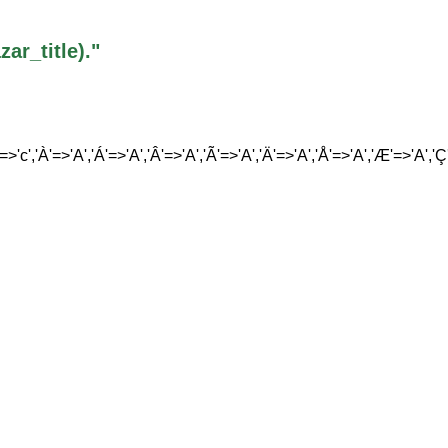
r_title)."
'=>'c','À'=>'A','Á'=>'A','Â'=>'A','Ã'=>'A','Ä'=>'A','Å'=>'A','Æ'=>'A','Ç'=>'