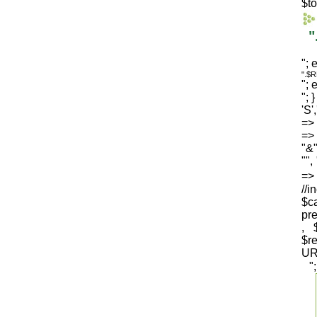
$to
"
"; 
".$
"; 
"; 
'S'
=> 
=> 
"&"
"",
=
//i
$c
pre
, 
$
UR
"