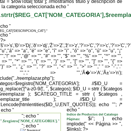
tal = $rowTotal["total"]; //mostramos titulo y descripcion de
la categoria seleccionada echo "
.strtr($REG_CAT['NOM_CATEGORIA'],$reemplaza
echo "
REG_CAT['DESCRIPCION_CAT']."
echo "
} ?>
,'š'=>'s','Ð'=>'Dj','ð'=>'dj','Ž'=>'Z','ž'=>'z','?'=>'C','?'=>'c','?'=>'C','?
"u","á" => "a", "é" => "e", "í" => "i" , "ó" => "o", "ú" => "u", "¡"
"","!" => "","@" => "", "#" => "", "$" => "", "%" => "", "^" => "",
 => "", "*" => "", "(" => "", ")" => "", "[" => "", "]" => "", "{" =>
 "}" => "", "¿" => "", "?" => "", "<" => "", ">" => ""," " => "-","."
> "","," => "",'Ã�'=>'A','Ã±'=>'n');
nclude("../reemplazar.php");
ategos=$registro['NOM_CATEGORIA']; //$ID_U =
g_replace('[^a-z0-9/]', '', $categos); $ID_U = strtr ( $categos
$reemplazar ); $CATEGO_TITLE = strtr ( $categos ,
reemplazar_title ); //$ID_U =
Lencode(htmlentities($ID_U,ENT_QUOTES)); echo "
"; /*
echo "
; echo "
Indice de Productos del Catalogo
"; echo "
$i"; } echo
Páginas:
".$registro['NOM_CATEGORIA']."
implode(" << Página >> ",
"; echo "
$links); ?>