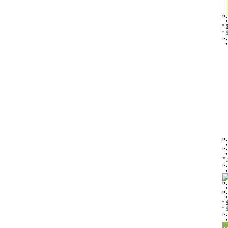
"
".
"
"
"
"
"
"
"
"
".
"
"