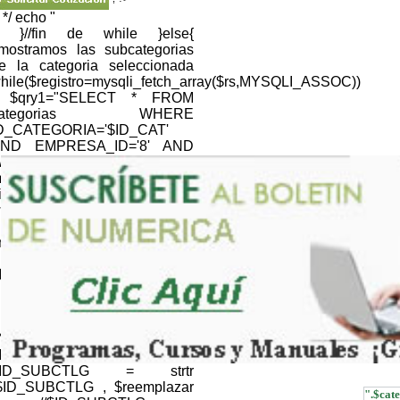
; */ echo "
; }//fin de while }else{
/mostramos las subcategorias
e la categoria seleccionada
hile($registro=mysqli_fetch_array($rs,MYSQLI_ASSOC))
 $qry1="SELECT * FROM
categorias WHERE
D_CATEGORIA='$ID_CAT'
ND EMPRESA_ID='8' AND
EB='1' "; $resultQRY =
ysqli_query($link,$qry1) or
ie(mysqli_error());
hile($registroQRY=mysqli_fetch_array($resultQRY,MYSQLI_
nomb_cat=$registroQRY['NOM_CATEGORIA'];
} //NOMBRE CATALOGO
ID_CTLG=$CTLG; $ID_CTLG
 strtr ($ID_CTLG , $reemplazar
); $ID_CTLG =
RLencode(htmlentities($ID_CTLG,ENT_QUOTES));
//NOMBRE SUBCATALOGO
ID_SUBCTLG=$SUBCTLG;
$ID_SUBCTLG = strtr
$ID_SUBCTLG , $reemplazar
".$cate