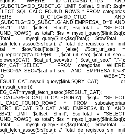
ategorias WHERE ID_CTLG='$ID_CTLG' AND
_SUBCTLG='$ID_SUBCTLG' LIMIT $offset, $limit"; $sql=
ELECT SQL_CALC_FOUND_ROWS * FROM categorias
HERE ID_CTLG='$ID_CTLG' AND
_SUBCTLG='$ID_SUBCTLG' AND EMPRESA_ID='8' AND
B='1' LIMIT $offset, $limit"; $sqlTotal = "SELECT
UND_ROWS() as total"; $rs = mysqli_query($link,$sql);
sTotal = mysqli_query($link,$sqlTotal); $rowTotal =
qli_fetch_assoc($rsTotal); // Total de registros sin limit
otal = $rowTotal["total"]; }else{ //$cat_url_seo =
g_replace('#[^a-z0-9/]+#', ' ', $cat_url_seo); $cat_url_seo =
tolower($CAT); $cat_url_seo=strtr ( $cat_url_seo," ","-");
QRY_CAT="SELECT * FROM categorias WHERE
TEGORIA_SEO='$cat_url_seo' AND EMPRESA_ID='8'
AND WEB='1'";
ESULT_CAT=mysqli_query($link,$QRY_CAT) or
(mysqli_error());
EG_CAT=mysqli_fetch_assoc($RESULT_CAT);
D_CAT=$REG_CAT['ID_CATEGORIA']; $sql= "SELECT
QL_CALC_FOUND_ROWS * FROM subcategorias
ERE ID_CAT='$ID_CAT' AND EMPRESA_ID='8' AND
B='1' LIMIT $offset, $limit"; $sqlTotal = "SELECT
UND_ROWS() as total"; $rs = mysqli_query($link,$sql);
sTotal = mysqli_query($link,$sqlTotal); $rowTotal =
qli_fetch_assoc($rsTotal); // Total de registros sin limit