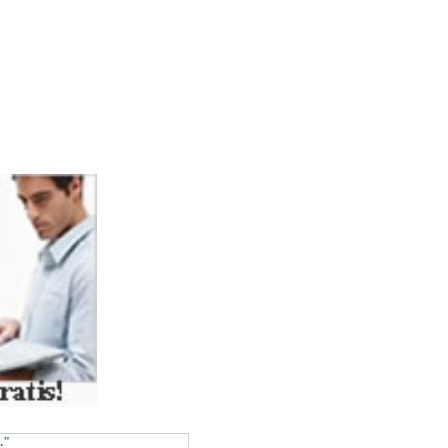
ASSOC))
."