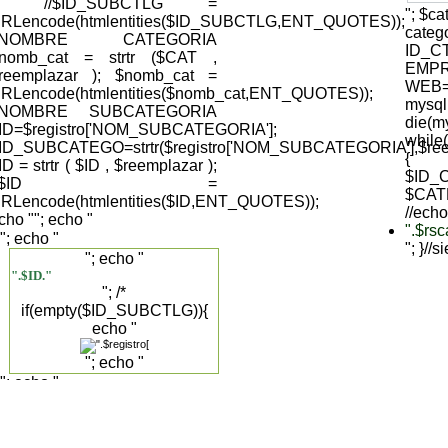
); //$ID_SUBCTLG =
"; $c
RLencode(htmlentities($ID_SUBCTLG,ENT_QUOTES));
cate
//NOMBRE CATEGORIA
ID_C
nomb_cat = strtr ($CAT ,
EMPR
reemplazar ); $nomb_cat =
WEB='
RLencode(htmlentities($nomb_cat,ENT_QUOTES));
mysql
//NOMBRE SUBCATEGORIA
die(my
ID=$registro['NOM_SUBCATEGORIA'];
while
ID_SUBCATEGO=strtr($registro['NOM_SUBCATEGORIA'],$reemp
{
ID = strtr ( $ID , $reemplazar );
$ID_C
//$ID =
$CAT
RLencode(htmlentities($ID,ENT_QUOTES));
//echo
cho "
"; echo "
".$rs
"; echo "
"; }//
"; echo "
".$ID."
"; /*
if(empty($ID_SUBCTLG)){
echo "
"; echo "
"; echo "
".$registro['DESCRIPCION_SUBCAT']."
".$registro['NOM_SUBCATEGORIA']."
"; }else{ */ echo "