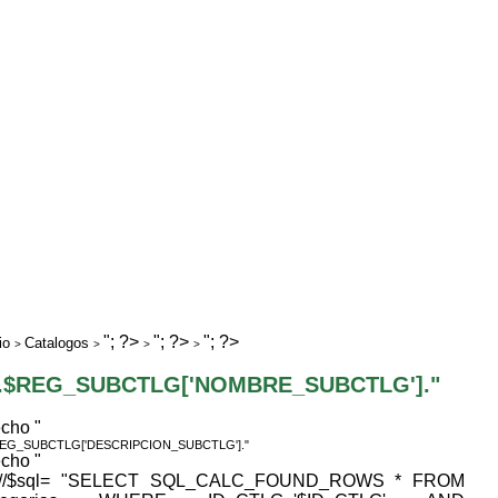
"; ?>
"; ?>
"; ?>
io
Catalogos
>
>
>
>
".$REG_SUBCTLG['NOMBRE_SUBCTLG']."
echo "
REG_SUBCTLG['DESCRIPCION_SUBCTLG']."
echo "
 //$sql= "SELECT SQL_CALC_FOUND_ROWS * FROM