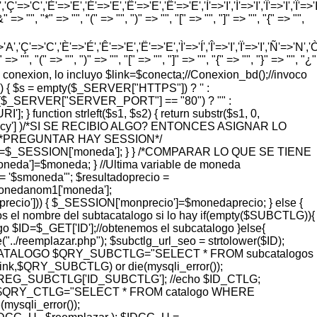
'=>'C','È'=>'E','É'=>'E','Ê'=>'E','Ë'=>'E','Ì'=>'I','Í'=>'I','Î'=>'I','Ï'=>'I
=> "", "*" => "", "(" => "", ")" => "", "[" => "", "]" => "", "{" => "",
'Ç'=>'C','È'=>'É','Ê'=>'E','Ë'=>'E','Ì'=>'Í','Î'=>'I','Ï'=>'I','Ñ'=>'N','Ò'=>
> "", "(" => "", ")" => "", "[" => "", "]" => "", "{" => "", "}" => "", "¿"
vo de conexion, lo incluyo $link=$conecta;//Conexion_bd();//invoco
) { $s = empty($_SERVER["HTTPS"]) ? '' :
 = ($_SERVER["SERVER_PORT"] == "80") ? "" :
function strleft($s1, $s2) { return substr($s1, 0,
rrency'] )/*SI SE RECIBIO ALGO? ENTONCES ASIGNAR LO
 { /*PREGUNTAR HAY SESSION*/
eda=$_SESSION['moneda']; } } /*COMPARAR LO QUE SE TIENE
a']=$moneda; } //Ultima variable de moneda
'$smoneda'"; $resultadoprecio =
monedanom1['moneda'];
ecio'])) { $_SESSION['monprecio']=$monedaprecio; } else {
l nombre del subtacatalogo si lo hay if(empty($SUBCTLG)){
o $ID=$_GET['ID'];//obtenemos el subcatalogo }else{
eemplazar.php"); $subctlg_url_seo = strtolower($ID);
ER IDCATALOGO $QRY_SUBCTLG="SELECT * FROM subcatalogos
,$QRY_SUBCTLG) or die(mysqli_error());
G_SUBCTLG['ID_SUBCTLG']; //echo $ID_CTLG;
QRY_CTLG="SELECT * FROM catalogo WHERE
sqli_error());