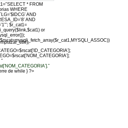
at1="SELECT * FROM
gorias WHERE
TLG='$IDCG' AND
ESA_ID='8' AND
1'"; $r_cat1=
i_query($link,$cat1) or
sql_error());
($rscat=mysqli_fetch_array($r_cat1,MYSQLI_ASSOC))
lazar_title);
ATEGO=$rscat['ID_CATEGORIA'];
EGO=$rscat['NOM_CATEGORIA'];
 "
cat['NOM_CATEGORIA']."
sierre de while } ?>