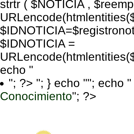
strtr ( $NOTICIA , $reem
URLencode(htmlentitie
$IDNOTICIA=$registronoti
$IDNOTICIA =
URLencode(htmlentitie
echo "
"; ?>
"; } echo ""; echo "
Conocimiento
"; ?>