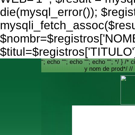
die(mysql_error()); $regis
mysqli_fetch_assoc($resu
$nombr=$registros['NO
$titul=$registros['TITULO'
"; echo ""; echo ""; echo ""; */ } /* c
y nom de prod*/ //