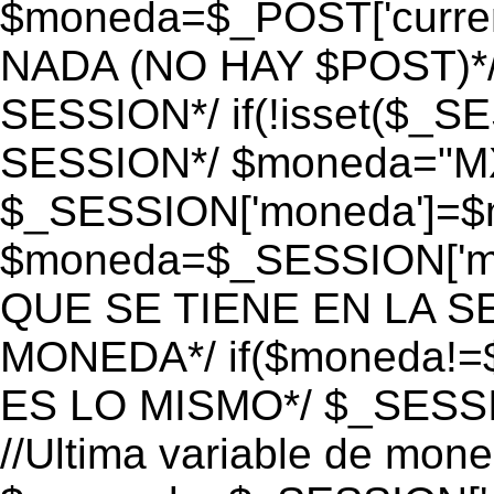
$moneda=$_POST['currenc
NADA (NO HAY $POST)*
SESSION*/ if(!isset($_S
SESSION*/ $moneda="M
$_SESSION['moneda']=$m
$moneda=$_SESSION['mo
QUE SE TIENE EN LA S
MONEDA*/ if($moneda!=$
ES LO MISMO*/ $_SESSI
//Ultima variable de mon