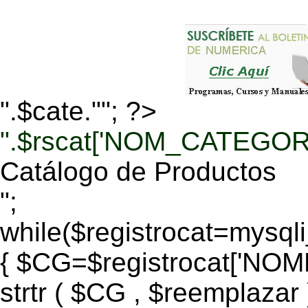
".$cate.""; ?>
".$rscat['NOM_CATEGORI
Catálogo de Productos
";
while($registrocat=mysq
{ $CG=$registrocat['N
strtr ( $CG , $reemplazar