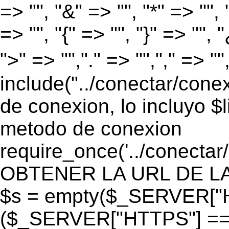
=> "", "&" => "", "*" => "", "
=> "", "{" => "", "}" => "", 
">" => "","." => "","," => "
include("../conectar/conex
de conexion, lo incluyo $
metodo de conexion
require_once('../conectar
OBTENER LA URL DE LA PA
$s = empty($_SERVER["HT
($_SERVER["HTTPS"] == "o