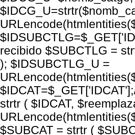
$IDCG_U=strtr($nomb_ca
URLencode(htmlentitie
$IDSUBCTLG=$_GET['IDS
recibido $SUBCTLG = str
); $IDSUBCTLG_U =
URLencode(htmlentitie
$IDCAT=$_GET['IDCAT'];/
strtr ( $IDCAT, $reempla
URLencode(htmlentitie
$SUBCAT = strtr ( $SUBC