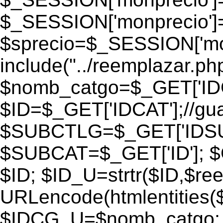
$_SESSION['monprecio']
$sprecio=$_SESSION['monp
include("../reemplazar.php"
$nomb_catgo=$_GET['IDC
$ID=$_GET['IDCAT'];//gu
$SUBCTLG=$_GET['IDSU
$SUBCAT=$_GET['ID']; $
$ID; $ID_U=strtr($ID,$re
URLencode(htmlentities
$IDCG_U=$nomb_catgo;