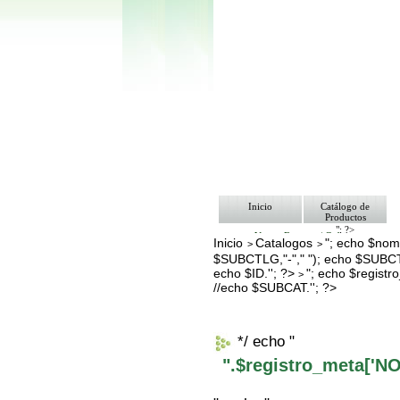
Inicio
Catálogo de
Productos
"; ?>
Ventas Empresa/ Gobierno
Inicio
Catalogos
"; echo $nomb
>
>
Ofertas
$SUBCTLG,"-"," "); echo $SUBCT
Envíos y Formas de Pago
Nosotros
echo $ID.''; ?>
"; echo $regis
>
Bolsa de Trabajo
//echo $SUBCAT.''; ?>
Contacto
*/ echo "
".$registro_meta['