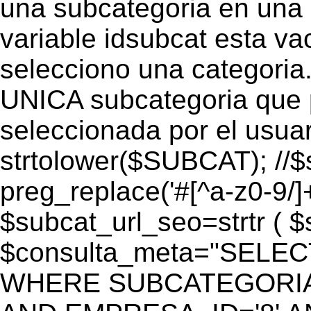
una subcategoria en una c
variable idsubcat esta vac
selecciono una categoria.
UNICA subcategoria que p
seleccionada por el usua
strtolower($SUBCAT); //$
preg_replace('#[^a-z0-9/]+
$subcat_url_seo=strtr ( $s
$consulta_meta="SELEC
WHERE SUBCATEGORIA_S