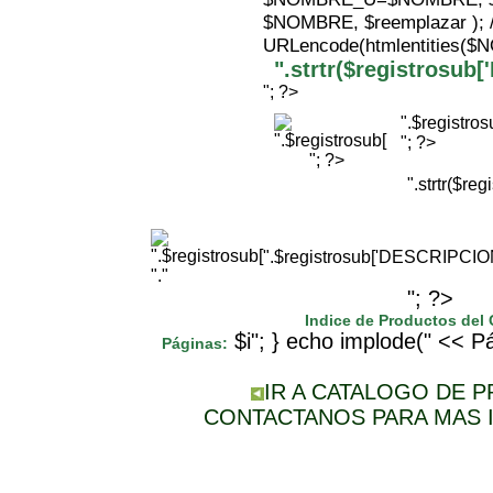
$NOMBRE, $reemplazar );
URLencode(htmlentities(
".strtr($registrosu
"; ?>
".$registr
"; ?>
"; ?>
".strtr($r
".$registrosub['DESCRIPCI
"."
"; ?>
Indice de Productos del
$i"; } echo implode(" << Pá
Páginas:
IR A CATALOGO DE 
CONTACTANOS PARA MAS 