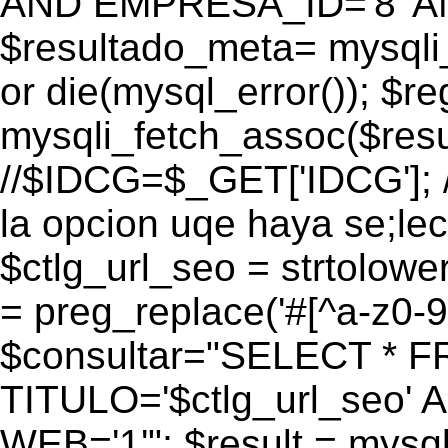
AND EMPRESA_ID='8' AN
$resultado_meta= mysqli
or die(mysql_error()); $r
mysqli_fetch_assoc($res
//$IDCG=$_GET['IDCG']; /
la opcion uqe haya se;lec
$ctlg_url_seo = strtolow
= preg_replace('#[^a-z0-9/]
$consultar="SELECT * 
TITULO='$ctlg_url_seo'
WEB='1'"; $result = mysql