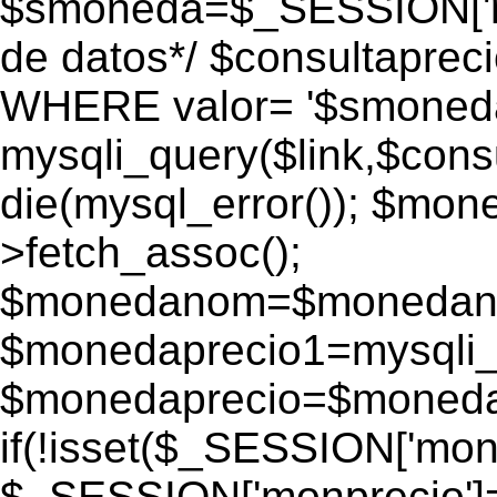
$smoneda=$_SESSION['mo
de datos*/ $consultapr
WHERE valor= '$smoneda'
mysqli_query($link,$consu
die(mysql_error()); $mo
>fetch_assoc();
$monedanom=$monedano
$monedaprecio1=mysqli_f
$monedaprecio=$monedapr
if(!isset($_SESSION['monp
$_SESSION['monprecio']=