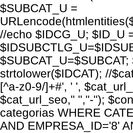
$SUBCAT_U =
URLencode(htmlentitie
//echo $IDCG_U; $ID_U 
$IDSUBCTLG_U=$IDSUB
$SUBCAT_U=$SUBCAT; $
strtolower($IDCAT); //$ca
[^a-z0-9/]+#', ' ', $cat_ur
$cat_url_seo," ","-"); 
categorias WHERE CATE
AND EMPRESA_ID='8' AND