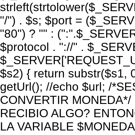
strleft(strtolower($_S
"/") . $s; $port = ($_S
"80") ? "" : (":".$_SERV
$protocol . "://" . $_SE
$_SERVER['REQUEST_URI']
$s2) { return substr($s1, 0
getUrl(); //echo $url;
CONVERTIR MONEDA*/ if 
RECIBIO ALGO? ENTON
LA VARIABLE $MONEDA*