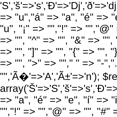
'S','š'=>'s','Ð'=>'Dj','ð'=>'d
=> "u","á" => "a", "é" => "e
"u", "¡" => "","!" => "","@"
=> "", "^" => "", "&" => "", "
=> "", "]" => "", "{" => "", 
=> "", ">" => ""," " => "-","
"",'Ã�'=>'A','Ã±'=>'n'); $r
array('Š'=>'S','š'=>'s','Ð'=>'
=> "a", "é" => "e", "í" => "
"","!" => "","@" => "", "#" 