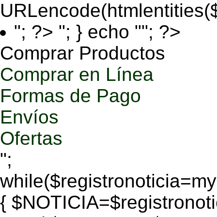
URLencode(htmlentities
"; ?>
"; } echo ""; ?>
Comprar Productos
Comprar en Línea
Formas de Pago
Envíos
Ofertas
";
while($registronoticia=
{ $NOTICIA=$registronoti