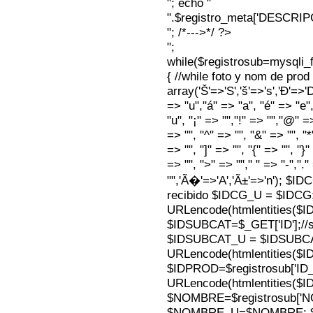
"; echo "
".$registro_meta['DESCRI
"; /*--->*/ ?>
";
while($registrosub=mysqli
{ //while foto y nom de pro
array('Š'=>'S','š'=>'s','Ð'=>'Dj'
=> "u","á" => "a", "é" => "e",
"u", "¡" => "","!" => "","@" =
=> "", "^" => "", "&" => "", "*"
=> "", "]" => "", "{" => "", "}
=> "", ">" => ""," " => "-","."
"",'Ã�'=>'A','Ã±'=>'n'); $I
recibido $IDCG_U = $IDCG
URLencode(htmlentities(
$IDSUBCAT=$_GET['ID'];//s
$IDSUBCAT_U = $IDSUBC
URLencode(htmlentities(
$IDPROD=$registrosub['I
URLencode(htmlentities(
$NOMBRE=$registrosub['
$NOMBRE_U=$NOMBRE; $N