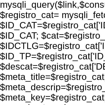
mysqli_query($link,$consu
$registro_cat= mysqli_fe
$ID_CAT=$registro_cat['
$ID_CAT; $cat=$registr
$IDCTLG=$registro_cat['
$ID_TP=$registro_cat['ID_
$descat=$registro_cat[
$meta_title=$registro_ca
$meta_descrip=$registr
$meta_key=$registro_cat