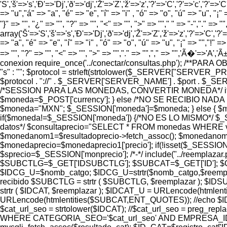
'S','š'=>'s','Ð'=>'Dj','ð'=>'dj','Ž'=>'Z','ž'=>'z','?'=>'C','?'=>'c','?'=>'C
=> "u","á" => "a", "é" => "e", "í" => "i" , "ó" => "o", "ú" => "u", "¡" =
"}" => "", "¿" => "", "?" => "", "<" => "", ">" => ""," " => "-","." =>
array('Š'=>'S','š'=>'s','Ð'=>'Dj','ð'=>'dj','Ž'=>'Z','ž'=>'z','?'=>'C','?'=>
=> "a", "é" => "e", "í" => "i" , "ó" => "o", "ú" => "u", "¡" => "","!" => 
=> "", "?" => "", "<" => "", ">" => "","." => "","," => "",'Ã�'=>'A
conexion require_once('../conectar/consultas.php'); /**PAR
"s" : ""; $protocol = strleft(strtolower($_SERVER["SERVER_
$protocol . "://" . $_SERVER['SERVER_NAME'] . $port . $_SERVER['
/*SESSION PARA LAS MONEDAS, CONVERTIR MONEDA*/ if (
$moneda=$_POST['currency']; } else /*NO SE RECIBIO NADA
$moneda="MXN"; $_SESSION['moneda']=$moneda; } else {
if($moneda!=$_SESSION['moneda']) {/*NO ES LO MISMO*/ $_S
datos*/ $consultaprecio="SELECT * FROM monedas WHERE valor=
$monedanom1=$resultadoprecio->fetch_assoc(); $monedanom=
$monedaprecio=$monedaprecio1['precio']; if(!isset($_SESSION
$sprecio=$_SESSION['monprecio']; /*-*/ include("../reemplaza
$SUBCTLG=$_GET['IDSUBCTLG']; $SUBCAT=$_GET['ID']; $CTLG
$IDCG_U=$nomb_catgo; $IDCG_U=strtr($nomb_catgo,$reemp
recibido $SUBCTLG = strtr ( $SUBCTLG, $reemplazar ); $I
strtr ( $IDCAT, $reemplazar ); $IDCAT_U = URLencode(html
URLencode(htmlentities($SUBCAT,ENT_QUOTES)); //echo
$cat_url_seo = strtolower($IDCAT); //$cat_url_seo = preg_replac
WHERE CATEGORIA_SEO='$cat_url_seo' AND EMPRESA_ID='8' AND