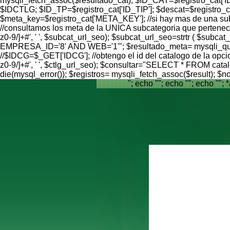
mysqli_fetch_assoc($resultado_cat); $ID_CAT=$registro_cat[
$IDCTLG; $ID_TP=$registro_cat['ID_TIP']; $descat=$registro
$meta_key=$registro_cat['META_KEY']; //si hay mas de una subcat
//consultamos los meta de la UNICA subcategoria que pertenece
z0-9/]+#', ' ', $subcat_url_seo); $subcat_url_seo=strtr ( 
EMPRESA_ID='8' AND WEB='1'"; $resultado_meta= mysqli_query(
//$IDCG=$_GET['IDCG']; //obtengo el id del catalogo de la opci
z0-9/]+#', ' ', $ctlg_url_seo); $consultar="SELECT * FROM c
die(mysql_error()); $registros= mysqli_fetch_assoc($result);
"; echo ""; echo ""; echo ""; *