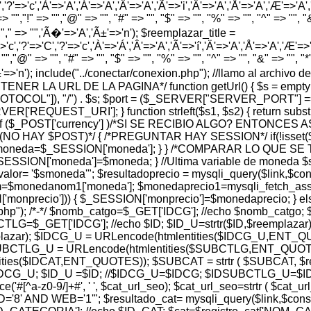
','?'=>'c','À'=>'A','Á'=>'A','Â'=>'A','Ã'=>'i','Ä'=>'A','Å'=>'A','Æ'=>'A','Ç'
> "","!" => "","@" => "", "#" => "", "$" => "", "%" => "", "^" => "", "&" 
 "","," => "",'Ã�'=>'A','Ã±'=>'n'); $reemplazar_title =
'c','?'=>'C','?'=>'c','À'=>'Á','Â'=>'A','Ã'=>'í','Ä'=>'A','Å'=>'A','Æ'=>'A',
"","@" => "", "#" => "", "$" => "", "%" => "", "^" => "", "&" => "", "*" =
','Ã±'=>'n'); include("../conectar/conexion.php"); //llamo al archiv
A OBTENER LA URL DE LA PAGINA*/ function getUrl() { $s = em
PROTOCOL"]), "/") . $s; $port = ($_SERVER["SERVER_PORT"] =
REQUEST_URI']; } function strleft($s1, $s2) { return substr($s1,
$_POST['currency'] )/*SI SE RECIBIO ALGO? ENTONCES 
 (NO HAY $POST)*/ { /*PREGUNTAR HAY SESSION*/ if(!isset
 $moneda=$_SESSION['moneda']; } } /*COMPARAR LO QUE 
ESSION['moneda']=$moneda; } //Ultima variable de moneda $
 '$smoneda'"; $resultadoprecio = mysqli_query($link,$consul
$monedanom1['moneda']; $monedaprecio1=mysqli_fetch_assoc
['monprecio'])) { $_SESSION['monprecio']=$monedaprecio; } e
r.php"); /*-*/ $nomb_catgo=$_GET['IDCG']; //echo $nomb_catgo;
=$_GET['IDCG']; //echo $ID; $ID_U=strtr($ID,$reemplazar)
lazar); $IDCG_U = URLencode(htmlentities($IDCG_U,ENT_Q
DSUBCTLG_U = URLencode(htmlentities($SUBCTLG,ENT_QUOTES)
entities($IDCAT,ENT_QUOTES)); $SUBCAT = strtr ( $SUBCAT, 
 $IDCG_U; $ID_U =$ID; //$IDCG_U=$IDCG; $IDSUBCTLG_U
e('#[^a-z0-9/]+#', ' ', $cat_url_seo); $cat_url_seo=strtr ( $cat
 WEB='1'"; $resultado_cat= mysqli_query($link,$consulta_c