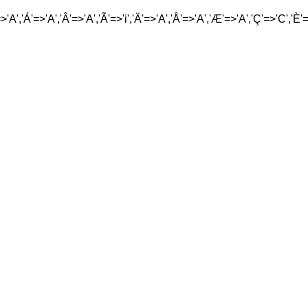
'A','Á'=>'A','Â'=>'A','Ã'=>'i','Ä'=>'A','Å'=>'A','Æ'=>'A','Ç'=>'C','È'=>'E',