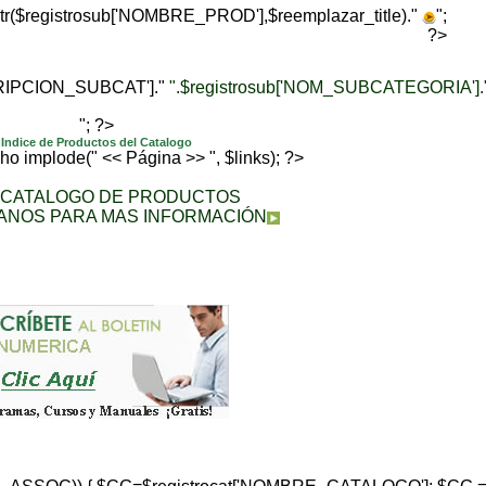
trtr($registrosub['NOMBRE_PROD'],$reemplazar_title)."
";
?>
CRIPCION_SUBCAT']."
".$registrosub['NOM_SUBCATEGORIA'].
"; ?>
Indice de Productos del Catalogo
echo implode(" << Página >> ", $links); ?>
A CATALOGO DE PRODUCTOS
ANOS PARA MAS INFORMACIÓN