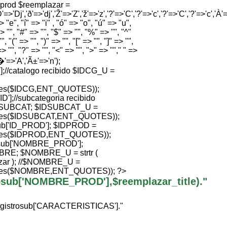
e prod $reemplazar =
'=>'Dj','ð'=>'dj','Ž'=>'Z','ž'=>'z','?'=>'C','?'=>'c','?'=>'C','?'=>'c','À'=>
 "e", "í" => "i" , "ó" => "o", "ú" => "u",
> "", "#" => "", "$" => "", "%" => "", "^"
", "(" => "", ")" => "", "[" => "", "]" => "",
=> "", "?" => "", "<" => "", ">" => ""," " =>
Ã�'=>'A','Ã±'=>'n');
//catalogo recibido $IDCG_U =
ties($IDCG,ENT_QUOTES));
];//subcategoria recibido
SUBCAT; $IDSUBCAT_U =
ties($IDSUBCAT,ENT_QUOTES));
b['ID_PROD']; $IDPROD =
ties($IDPROD,ENT_QUOTES));
sub['NOMBRE_PROD'];
; $NOMBRE_U = strtr (
ar ); //$NOMBRE_U =
ties($NOMBRE,ENT_QUOTES)); ?>
trosub['NOMBRE_PROD'],$reemplazar_title)."
egistrosub['CARACTERISTICAS']."