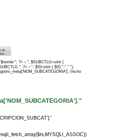
o de
tos
>
rno
 $nombr.''; ?>
"; $SUBCTLG=strtr (
>
$SUBCTLG.''; ?>
"; $ID=strtr ( $ID,"-"," ");
go
>
registro_meta['NOM_SUBCATEGORIA']; //echo
eta['NOM_SUBCATEGORIA']."
ESCRIPCION_SUBCAT']."
ysqli_fetch_array($rs,MYSQLI_ASSOC))