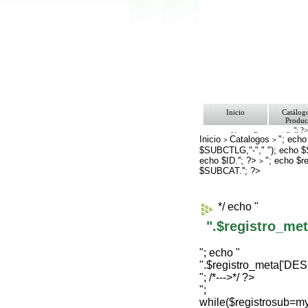
Inicio
Catálog
Produc
"; ?
Ventas Empresa/ Gobie
Inicio
Catalogos
"; echo
>
>
Ofertas
$SUBCTLG,"-"," "); echo 
Envíos y Formas de Pa
echo $ID.''; ?>
Nosotros
"; echo $
>
Bolsa de Trabajo
$SUBCAT.''; ?>
Contacto
*/ echo "
".$registro_m
"; echo "
".$registro_meta['D
"; /*--->*/ ?>
";
while($registrosub=m