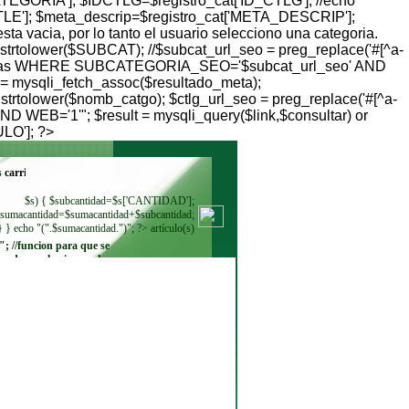
TEGORIA']; $IDCTLG=$registro_cat['ID_CTLG']; //echo
TLE']; $meta_descrip=$registro_cat['META_DESCRIP'];
ta vacia, por lo tanto el usuario selecciono una categoria.
 strtolower($SUBCAT); //$subcat_url_seo = preg_replace('#[^a-
categorias WHERE SUBCATEGORIA_SEO='$subcat_url_seo' AND
= mysqli_fetch_assoc($resultado_meta);
 strtolower($nomb_catgo); $ctlg_url_seo = preg_replace('#[^a-
 WEB='1'"; $result = mysqli_query($link,$consultar) or
ULO']; ?>
s
$s) { $subcantidad=$s['CANTIDAD'];
sumacantidad=$sumacantidad+$subcantidad;
} } echo "(".$sumacantidad.")"; ?> artículo(s)
"; //funcion para que se
ando se seleccione. echo
"
"; while ($regmoneda =
$resultadomoneda-
>fetch_row()) { echo"
"; } ?>