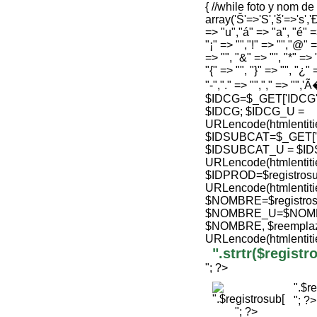
{ //while foto y nom d
array('Š'=>'S','š'=>'s','Ð
=> "u","á" => "a", "é" =>
"¡" => "","!" => "","@" =
=> "", "&" => "", "*" => "
"{" => "", "}" => "", "¿" 
"-","." => "","," => "",'
$IDCG=$_GET['IDCG'];
$IDCG; $IDCG_U =
URLencode(htmlenti
$IDSUBCAT=$_GET['ID'
$IDSUBCAT_U = $ID
URLencode(htmlenti
$IDPROD=$registrosu
URLencode(htmlenti
$NOMBRE=$registro
$NOMBRE_U=$NOMBRE
$NOMBRE, $reemplaz
URLencode(htmlenti
".strtr($regis
"; ?>
".$r
"; ?>
"; ?>