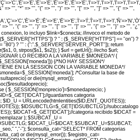
=>'C','È'=>'E','É'=>'E','Ê'=>'E','Ë'=>'E','Ì'=>'I','Í'=>'I','Î'=>'I','Ï'=>'I
=> "", "*" => "", "(" => "", ")" => "", "[" => "", "]" => "", "{" => "",
'Ç'=>'C','È'=>'É','Ê'=>'E','Ë'=>'E','Ì'=>'Í','Î'=>'I','Ï'=>'I','Ñ'=>'N','Ò'=>
> "", "(" => "", ")" => "", "[" => "", "]" => "", "{" => "", "}" => "", "¿"
o de conexion, lo incluyo $link=$conecta; //invoco el metodo de
pty($_SERVER["HTTPS"]) ? '' : ($_SERVER["HTTPS"] == "on") ?
= "80") ? "" : (":".$_SERVER["SERVER_PORT"]); return
 0, strpos($s1, $s2)); } $url = getUrl(); //echo $url;
ASIGNAR LO RECIBIO A LA VARIABLE $MONEDA*/ {
($_SESSION['moneda'])) {/*NO HAY SESSION*/
SE TIENE EN LA SESSION CON LA VARIABLE MONEDA*/
smoneda=$_SESSION['moneda']; /*Consultar la base de
taprecio) or die(mysql_error());
($resultadoprecio);
lse { $_SESSION['monprecio']=$monedaprecio; }
 $ID=$_GET['IDCAT'];//guardamos categoria
; $ID_U = URLencode(htmlentities($ID,ENT_QUOTES));
UOTES)); $IDSUBCTLG=$_GET['IDSUBCTLG'];//subccatalogo
); $IDCAT=$_GET['IDCAT'];//categoria recibido $IDCAT =
$reemplazar ); $SUBCAT_U =
=$IDSUBCTLG; $IDCAT_U=$IDCAT; $SUBCAT_U=$SUBCAT;
_url_seo," ","-"); $consulta_cat="SELECT* FROM categorias
at) or die(mysql_error()); $registro_cat=