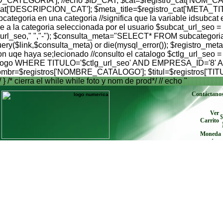
'ID_CATEGORIA']; //echo $ID_CAT; $cat=$registro_cat['NOM_CA
_cat['DESCRIPCION_CAT']; $meta_title=$registro_cat['META_TI
egoria en una categoria //significa que la variable idsubcat es
 a la categoria seleccionada por el usuario $subcat_url_seo =
$subcat_url_seo," ","-"); $consulta_meta="SELECT* FROM sub
$link,$consulta_meta) or die(mysql_error()); $registro_meta
on uqe haya se;lecionado //consulto el catalogo $ctlg_url_seo =
atalogo WHERE TITULO='$ctlg_url_seo' AND EMPRESA_ID='8' AND
 $nombr=$registros['NOMBRE_CATALOGO']; $titul=$registros['TIT
/ } /* cierra el while while foto y nom de prod*/ // echo "
Contáctano
Ver
$
Carrito
Moneda
envíe cu