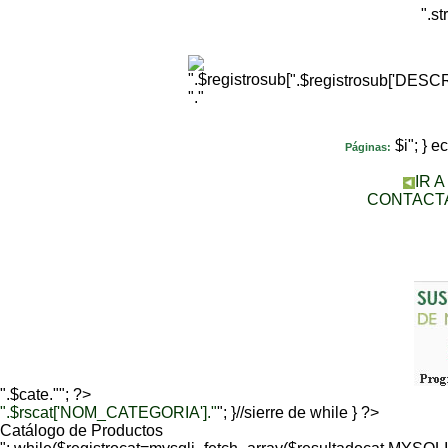
".s
".$registrosub['DES
"."
$i"; } 
Páginas:
IR 
CONTACT
".$cate.""; ?>
".$rscat['NOM_CATEGORIA']."
"; }//sierre de while } ?>
Catálogo de Productos