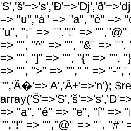
'S','š'=>'s','Ð'=>'Dj','ð'=>'d
=> "u","á" => "a", "é" => "e
"u", "¡" => "","!" => "","@"
=> "", "^" => "", "&" => "", "
=> "", "]" => "", "{" => "", 
=> "", ">" => ""," " => "-","
"",'Ã�'=>'A','Ã±'=>'n'); $r
array('Š'=>'S','š'=>'s','Ð'=>'
=> "a", "é" => "e", "í" => "
"","!" => "","@" => "", "#" 