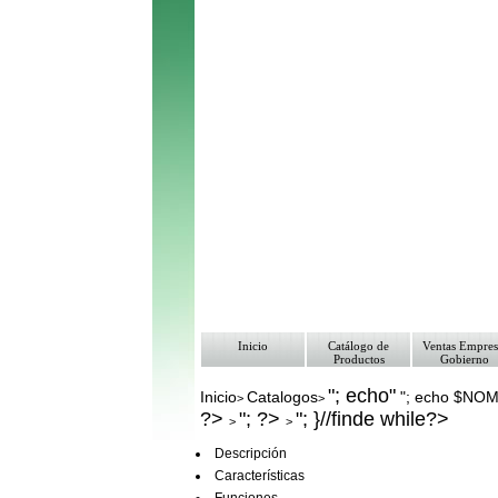
Inicio
Catálogo de
Ventas Empres
Productos
Gobierno
"; echo"
Inicio
Catalogos
"; echo $NO
>
>
?>
"; ?>
"; }//finde while?>
>
>
Descripción
Características