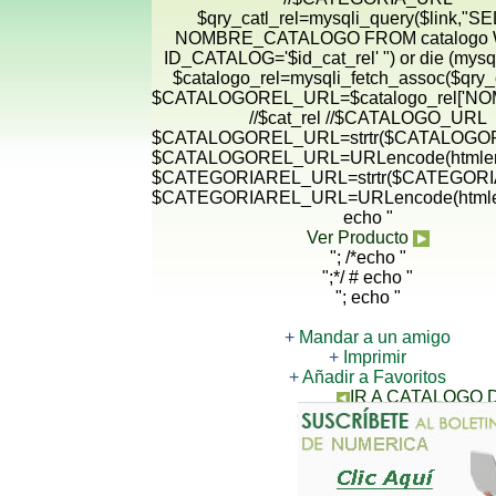
$qry_catl_rel=mysqli_query($link,"
NOMBRE_CATALOGO FROM catalogo
ID_CATALOG='$id_cat_rel' ") or die (mysqli
$catalogo_rel=mysqli_fetch_assoc($qry_c
$CATALOGOREL_URL=$catalogo_rel['N
//$cat_rel //$CATALOGO_URL
$CATALOGOREL_URL=strtr($CATALOGORE
$CATALOGOREL_URL=URLencode(htmlen
$CATEGORIAREL_URL=strtr($CATEGORIA
$CATEGORIAREL_URL=URLencode(htmle
echo "
Ver Producto
"; /*echo "
";*/ # echo "
"; echo "
+
Mandar a un amigo
+
Imprimir
+
Añadir a Favoritos
IR A CATALOGO
CONTACTANOS PARA 