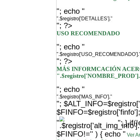
"; echo "
".$registro['DETALLES']."
"; ?>
USO RECOMENDADO
"; echo "
".$registro['USO_RECOMENDADO'].
"; ?>
MÁS INFORMCACIÓN ACER
".$registro['NOMBRE_PROD']
"; echo "
".$registro['MAS_INFO']."
"; $ALT_INFO=$registro['a
$FINFO=$registro['finfo'
"
"; } i
$FINFO!='' ) { echo "
Ver A