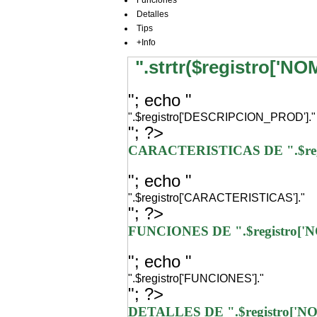
Funciones
Detalles
Tips
+Info
".strtr($registro['N
"; echo "
".$registro['DESCRIPCION_PROD']."
"; ?>
CARACTERISTICAS DE ".$re
"; echo "
".$registro['CARACTERISTICAS']."
"; ?>
FUNCIONES DE ".$registro[
"; echo "
".$registro['FUNCIONES']."
"; ?>
DETALLES DE ".$registro['