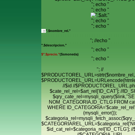
"; echo "
"; echo "
"; echo "
"; echo "
".$nombre_rel."
"; //echo "
".$descripcion."
"; echo "
$".$precio."
($smoneda)
"; echo "
"; //
$PRODUCTOREL_URL=strtr($nombre_rel,$
$PRODUCTOREL_URL=URLencode(htmle
//$id //$PRODUCTOREL_URL.ph
$cate_rel_rel=$art_rel['ID_CAT']; //ID
$qry_cate_rel=mysqli_query($link,"
NOM_CATEGORIA,ID_CTLG FROM cate
WHERE ID_CATEGORIA='$cate_rel_rel' "
(mysqli_error());
$categoria_rel=mysqli_fetch_assoc($qry_c
$CATEGORIAREL_URL=$categoria_rel['
$id_cat_rel=$categoria_rel['ID_CTLG']; //
//$CATEGORIA_URL