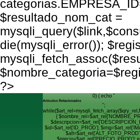
categorias.EMPRESA_ID='
$resultado_nom_cat =
mysqli_query($link,$cons
die(mysqli_error()); $regi
mysqli_fetch_assoc($res
$nombre_categoria=$reg
?>
0) { echo "
Articulos Relacionados
";
while($art_rel=mysqli_fetch_array($qry_
{ $nombre_rel=$art_rel['NOMBRE_PR
$descripcion=$art_rel['DESCRIPCION_
$id=$art_rel['ID_PROD']; $img=$art_rel['I
$alt=$art_rel['ALT_FOTO_PROD']
$precio=$art_rel['PRECIO_PROD']; e