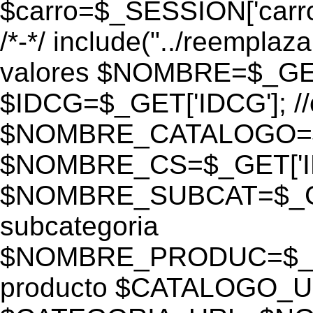
$carro=$_SESSION['carro-
/*-*/ include("../reemplaza
valores $NOMBRE=$_GE
$IDCG=$_GET['IDCG']; /
$NOMBRE_CATALOGO=$_GE
$NOMBRE_CS=$_GET['IDC
$NOMBRE_SUBCAT=$_GET
subcategoria
$NOMBRE_PRODUC=$_GE
producto $CATALOGO