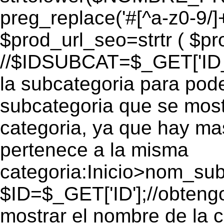
preg_replace('#[^a-z0-9/]+
$prod_url_seo=strtr ( $pro
//$IDSUBCAT=$_GET['ID_S
la subcategoria para pode
subcategoria que se mos
categoria, ya que hay ma
pertenece a la misma
categoria:Inicio>nom_s
$ID=$_GET['ID'];//obtengo
mostrar el nombre de la 