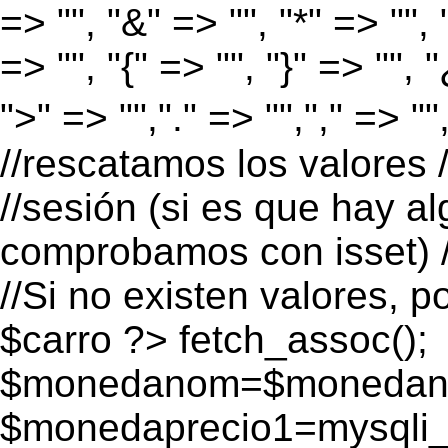
=> "", "&" => "", "*" => "", "
=> "", "{" => "", "}" => "", 
">" => "","." => "","," => "
//rescatamos los valores 
//sesión (si es que hay a
comprobamos con isset) /
//Si no existen valores, p
$carro ?>
fetch_assoc();
$monedanom=$monedano
$monedaprecio1=mysqli_f