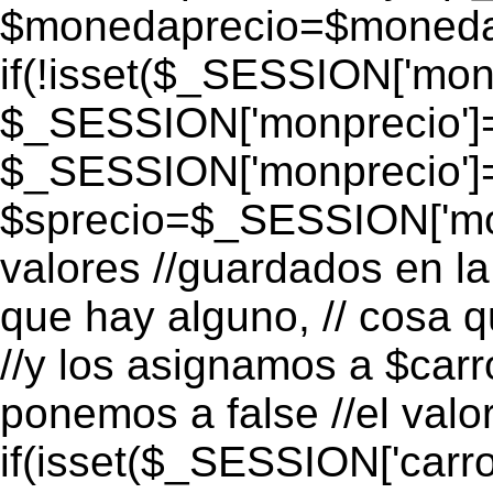
$monedaprecio=$monedapr
if(!isset($_SESSION['monp
$_SESSION['monprecio']=
$_SESSION['monprecio']
$sprecio=$_SESSION['mon
valores //guardados en la 
que hay alguno, // cosa 
//y los asignamos a $carro
ponemos a false //el valo
if(isset($_SESSION['carro