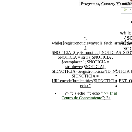
"
while
{ $
";
while($registronoticia=mysqli_fetch_array($
$CG =
{
$CG
$NOTICIA=$registronoticia['NOTICIAS_SEO'
$NOTICIA = strtr ( $NOTICIA ,
$reemplazar ); $NOTICIA =
strtolower($NOTICIA);
$IDNOTICIA=$registronoticia['ID_NOTICIA']
$IDNOTICIA =
URLencode(htmlentities($IDNOTICIA,ENT_
echo "
"; ?>
"; } echo ""; echo "
>> Ir al
Centro de Conocimiento
"; ?>