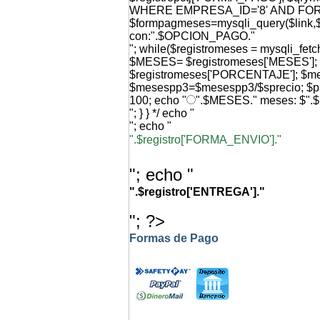
WHERE EMPRESA_ID='8' AND FO
$formpagmeses=mysqli_query($link,$q
con:".$OPCION_PAGO."
"; while($registromeses = mysqli_f
$MESES= $registromeses['MESES'
$registromeses['PORCENTAJE']; $
$mesespp3=$mesespp3/$sprecio; $p
100; echo "
".$MESES." meses: $".
"; } } */ echo "
"; echo "
".$registro['FORMA_ENVIO']."
"; echo "
".$registro['ENTREGA']."
"; ?>
Formas de Pago