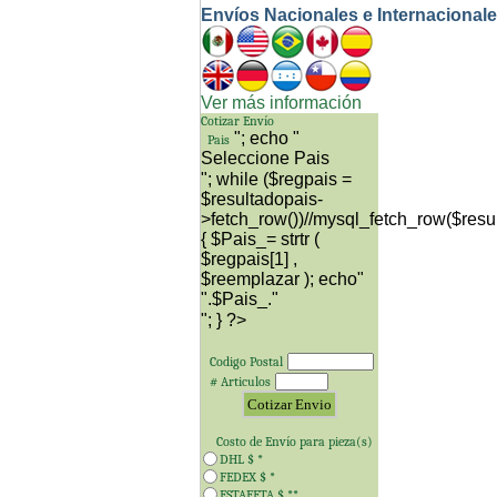
Envíos Nacionales e Internacional
Ver más información
Cotizar Envío
"; echo "
Pais
"; while ($regpais =
$resultadopais-
>fetch_row())//mysql_fetch_row($resu
{ $Pais_= strtr (
$regpais[1] ,
$reemplazar ); echo"
"; } ?>
Codigo Postal
# Articulos
Costo de Envío para
pieza(s)
DHL $
*
FEDEX $
*
ESTAFETA $
**