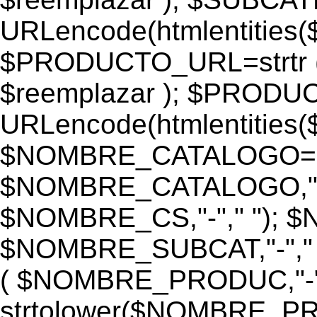
URLencode(htmlentiti
$PRODUCTO_URL=strtr
$reemplazar ); $PROD
URLencode(htmlentiti
$NOMBRE_CATALOGO=st
$NOMBRE_CATALOGO,"-",
$NOMBRE_CS,"-"," "); 
$NOMBRE_SUBCAT,"-","
( $NOMBRE_PRODUC,"-","
strtolower($NOMBRE_PRO