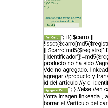
* (1-2 Días)
**(
)
Seleccione una forma de envío
para obtener el total
Total:$
"; if(!$carro ||
!isset($carro[md5($registr
|| $carro[md5($registro['
['identificador']!=md5($re
producto no ha sido //a
//de no agregado, linkead
agregar //producto y tran
id del artículo //y el iden
"; } //else //en
//otra imagen linkeada., a
borrar el //artículo del car