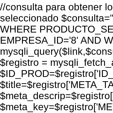
//consulta para obtener l
seleccionado $consulta
WHERE PRODUCTO_SEO=
EMPRESA_ID='8' AND WEB
mysqli_query($link,$consul
$registro = mysqli_fetch_
$ID_PROD=$registro['ID
$title=$registro['META_T
$meta_descrip=$registr
$meta_key=$registro['M