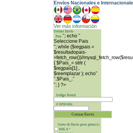
Envíos Nacionales e Internacional
Ver más información
Cotizar Envío
"; echo "
Pais
"; while ($regpais =
$resultadopais-
>fetch_row())//mysql_fetch_row($resu
{ $Pais_= strtr (
$regpais[1] ,
$reemplazar ); echo"
"; } ?>
Codigo Postal
# Articulos
Costo de Envío para
pieza(s)
DHL $
*