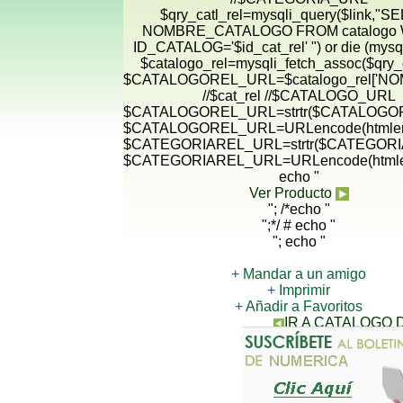
$qry_catl_rel=mysqli_query($link,"
NOMBRE_CATALOGO FROM catalogo
ID_CATALOG='$id_cat_rel' ") or die (mysqli
$catalogo_rel=mysqli_fetch_assoc($qry_c
$CATALOGOREL_URL=$catalogo_rel['N
//$cat_rel //$CATALOGO_URL
$CATALOGOREL_URL=strtr($CATALOGORE
$CATALOGOREL_URL=URLencode(htmlen
$CATEGORIAREL_URL=strtr($CATEGORIA
$CATEGORIAREL_URL=URLencode(htmle
echo "
Ver Producto
"; /*echo "
";*/ # echo "
"; echo "
+
Mandar a un amigo
+
Imprimir
+
Añadir a Favoritos
IR A CATALOGO
CONTACTANOS PARA 