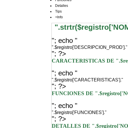
Funciones
Detalles
Tips
+Info
".strtr($registro['N
"; echo "
".$registro['DESCRIPCION_PROD']."
"; ?>
CARACTERISTICAS DE ".$re
"; echo "
".$registro['CARACTERISTICAS']."
"; ?>
FUNCIONES DE ".$registro[
"; echo "
".$registro['FUNCIONES']."
"; ?>
DETALLES DE ".$registro['