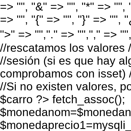
=> "", "&" => "", "*" => "", "
=> "", "{" => "", "}" => "", 
">" => "","." => "","," => "
//rescatamos los valores 
//sesión (si es que hay a
comprobamos con isset) /
//Si no existen valores, p
$carro ?>
fetch_assoc();
$monedanom=$monedano
$monedaprecio1=mysqli_f