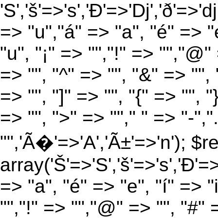
'S','š'=>'s','Ð'=>'Dj','ð'=>'d
=> "u","á" => "a", "é" => "e
"u", "¡" => "","!" => "","@"
=> "", "^" => "", "&" => "", "
=> "", "]" => "", "{" => "", 
=> "", ">" => ""," " => "-","
"",'Ã�'=>'A','Ã±'=>'n'); $r
array('Š'=>'S','š'=>'s','Ð'=>'
=> "a", "é" => "e", "í" => "
"","!" => "","@" => "", "#" 