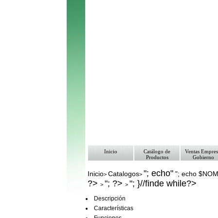
Inicio
Catálogo de
Ventas Empres
Productos
Gobierno
"; echo"
Inicio
Catalogos
"; echo $NO
>
>
?>
"; ?>
"; }//finde while?>
>
>
Descripción
Características