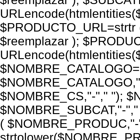
URLencode(htmlentiti
$PRODUCTO_URL=strtr
$reemplazar ); $PROD
URLencode(htmlentiti
$NOMBRE_CATALOGO=st
$NOMBRE_CATALOGO,"-",
$NOMBRE_CS,"-"," "); 
$NOMBRE_SUBCAT,"-","
( $NOMBRE_PRODUC,"-","
strtolower($NOMBRE_PRO