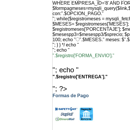
WHERE EMPRESA_ID='8' AND FO
$formpagmeses=mysqli_query($link,$q
con:".$OPCION_PAGO."
"; while($registromeses = mysqli_f
$MESES= $registromeses['MESES'
$registromeses['PORCENTAJE']; $
$mesespp3=$mesespp3/$sprecio; $p
100; echo "
".$MESES." meses: $".
"; } } */ echo "
"; echo "
".$registro['FORMA_ENVIO']."
"; echo "
".$registro['ENTREGA']."
"; ?>
Formas de Pago