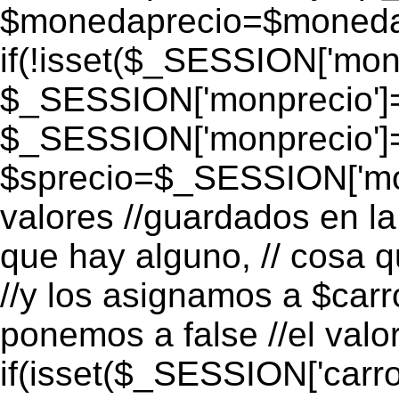
$monedaprecio=$monedapr
if(!isset($_SESSION['monp
$_SESSION['monprecio']=
$_SESSION['monprecio']
$sprecio=$_SESSION['mon
valores //guardados en la 
que hay alguno, // cosa 
//y los asignamos a $carro
ponemos a false //el valo
if(isset($_SESSION['carro