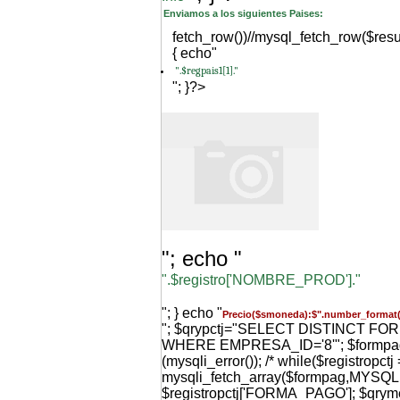
Enviamos a los siguientes Paises:
fetch_row())//mysql_fetch_row($resu
{ echo"
".$regpais1[1]."
"; }?>
"; echo "
".$registro['NOMBRE_PROD']."
"; } echo "
Precio($smoneda):$".number_format(
"; $qrypctj="SELECT DISTINCT F
WHERE EMPRESA_ID='8'"; $formpag=m
(mysqli_error()); /* while($registropctj 
mysqli_fetch_array($formpag,MYS
$registropctj['FORMA_PAGO']; $qr