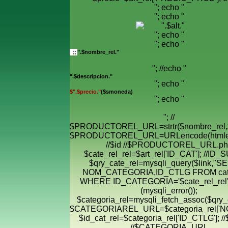
"; echo "
"; echo "
"; echo "
"; echo "
".$nombre_rel."
"; //echo "
".$descripcion."
"; echo "
$".$precio."
($smoneda)
"; echo "
"; //
$PRODUCTOREL_URL=strtr($nombre_rel,$
$PRODUCTOREL_URL=URLencode(htmle
//$id //$PRODUCTOREL_URL.ph
$cate_rel_rel=$art_rel['ID_CAT']; //ID
$qry_cate_rel=mysqli_query($link,"
NOM_CATEGORIA,ID_CTLG FROM cate
WHERE ID_CATEGORIA='$cate_rel_rel' "
(mysqli_error());
$categoria_rel=mysqli_fetch_assoc($qry_c
$CATEGORIAREL_URL=$categoria_rel['
$id_cat_rel=$categoria_rel['ID_CTLG']; //
//$CATEGORIA_URL