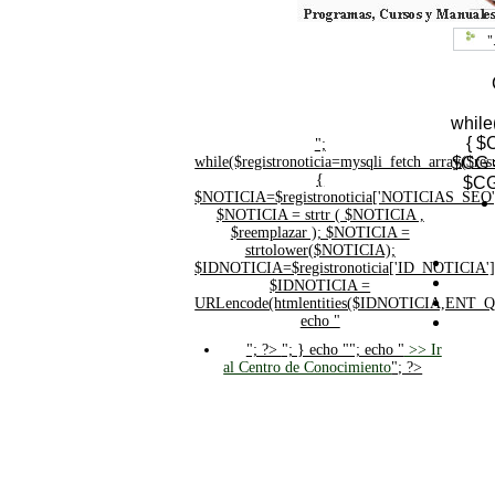
"
while
{ $
";
while($registronoticia=mysqli_fetch_array($
$CG =
{
$CG
$NOTICIA=$registronoticia['NOTICIAS_SEO'
$NOTICIA = strtr ( $NOTICIA ,
$reemplazar ); $NOTICIA =
strtolower($NOTICIA);
$IDNOTICIA=$registronoticia['ID_NOTICIA']
$IDNOTICIA =
URLencode(htmlentities($IDNOTICIA,ENT_
echo "
"; ?>
"; } echo ""; echo "
>> Ir
al Centro de Conocimiento
"; ?>