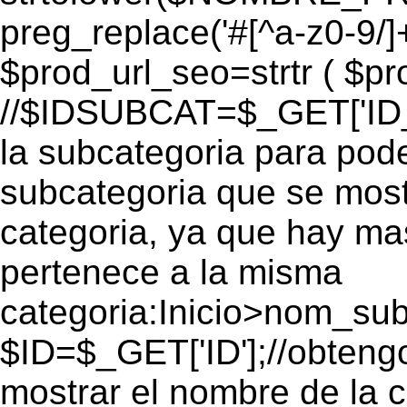
preg_replace('#[^a-z0-9/]+
$prod_url_seo=strtr ( $pro
//$IDSUBCAT=$_GET['ID_S
la subcategoria para pode
subcategoria que se mos
categoria, ya que hay ma
pertenece a la misma
categoria:Inicio>nom_s
$ID=$_GET['ID'];//obtengo
mostrar el nombre de la 