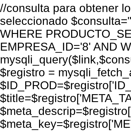
//consulta para obtener l
seleccionado $consulta
WHERE PRODUCTO_SEO=
EMPRESA_ID='8' AND WEB
mysqli_query($link,$consul
$registro = mysqli_fetch_
$ID_PROD=$registro['ID
$title=$registro['META_T
$meta_descrip=$registr
$meta_key=$registro['M