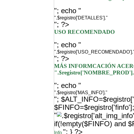
"; echo "
".$registro['DETALLES']."
"; ?>
USO RECOMENDADO
"; echo "
".$registro['USO_RECOMENDADO'].
"; ?>
MÁS INFORMCACIÓN ACER
".$registro['NOMBRE_PROD']
"; echo "
".$registro['MAS_INFO']."
"; $ALT_INFO=$registro['a
$FINFO=$registro['finfo'
"
if(!empty($FINFO) and $F
"; } ?>
Info