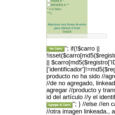
FEDEX $
*
ESTAFETA $
**
* (1-2 Días)
**(
)
Seleccione una forma de envío
para obtener el total
Total:$
"; if(!$carro ||
!isset($carro[md5($registr
|| $carro[md5($registro['
['identificador']!=md5($re
producto no ha sido //a
//de no agregado, linkead
agregar //producto y tran
id del artículo //y el iden
"; } //else //en
//otra imagen linkeada., a