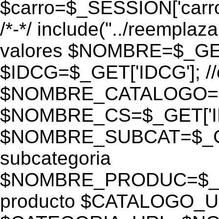
$carro=$_SESSION['carro-
/*-*/ include("../reemplaza
valores $NOMBRE=$_GE
$IDCG=$_GET['IDCG']; /
$NOMBRE_CATALOGO=$_GE
$NOMBRE_CS=$_GET['IDC
$NOMBRE_SUBCAT=$_GET
subcategoria
$NOMBRE_PRODUC=$_GE
producto $CATALOGO