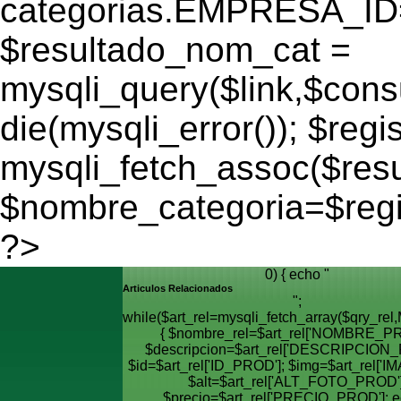
categorias.EMPRESA_ID='
$resultado_nom_cat =
mysqli_query($link,$cons
die(mysqli_error()); $regi
mysqli_fetch_assoc($res
$nombre_categoria=$reg
?>
0) { echo "
Articulos Relacionados
";
while($art_rel=mysqli_fetch_array($qry_
{ $nombre_rel=$art_rel['NOMBRE_PR
$descripcion=$art_rel['DESCRIPCION_
$id=$art_rel['ID_PROD']; $img=$art_rel['I
$alt=$art_rel['ALT_FOTO_PROD']
$precio=$art_rel['PRECIO_PROD']; e