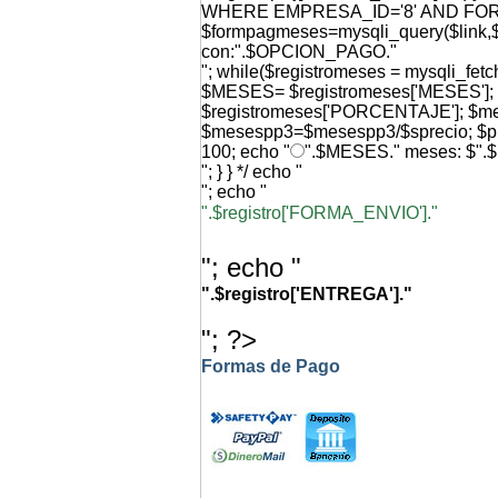
WHERE EMPRESA_ID='8' AND FO
$formpagmeses=mysqli_query($link,$q
con:".$OPCION_PAGO."
"; while($registromeses = mysqli_f
$MESES= $registromeses['MESES'
$registromeses['PORCENTAJE']; $
$mesespp3=$mesespp3/$sprecio; $p
100; echo "
".$MESES." meses: $".
"; } } */ echo "
"; echo "
".$registro['FORMA_ENVIO']."
"; echo "
".$registro['ENTREGA']."
"; ?>
Formas de Pago