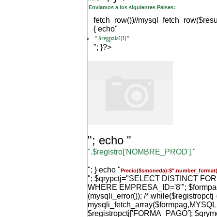
Enviamos a los siguientes Paises:
fetch_row())//mysql_fetch_row($resu
{ echo"
".$regpais1[1]."
"; }?>
"; echo "
".$registro['NOMBRE_PROD']."
"; } echo "
Precio($smoneda):$".number_format(
"; $qrypctj="SELECT DISTINCT F
WHERE EMPRESA_ID='8'"; $formpag=m
(mysqli_error()); /* while($registropctj 
mysqli_fetch_array($formpag,MYS
$registropctj['FORMA_PAGO']; $qr