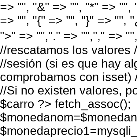
=> "", "&" => "", "*" => "", "
=> "", "{" => "", "}" => "", 
">" => "","." => "","," => "
//rescatamos los valores 
//sesión (si es que hay a
comprobamos con isset) /
//Si no existen valores, p
$carro ?>
fetch_assoc();
$monedanom=$monedano
$monedaprecio1=mysqli_f