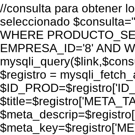
//consulta para obtener l
seleccionado $consulta
WHERE PRODUCTO_SEO=
EMPRESA_ID='8' AND WEB
mysqli_query($link,$consul
$registro = mysqli_fetch_
$ID_PROD=$registro['ID
$title=$registro['META_T
$meta_descrip=$registr
$meta_key=$registro['M