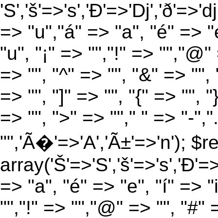
'S','š'=>'s','Ð'=>'Dj','ð'=>'d
=> "u","á" => "a", "é" => "e
"u", "¡" => "","!" => "","@"
=> "", "^" => "", "&" => "", "
=> "", "]" => "", "{" => "", 
=> "", ">" => ""," " => "-","
"",'Ã�'=>'A','Ã±'=>'n'); $r
array('Š'=>'S','š'=>'s','Ð'=>'
=> "a", "é" => "e", "í" => "
"","!" => "","@" => "", "#" 