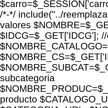
$carro=$_SESSION['carro-
/*-*/ include("../reemplaza
valores $NOMBRE=$_GE
$IDCG=$_GET['IDCG']; /
$NOMBRE_CATALOGO=$_GE
$NOMBRE_CS=$_GET['IDC
$NOMBRE_SUBCAT=$_GET
subcategoria
$NOMBRE_PRODUC=$_GE
producto $CATALOGO