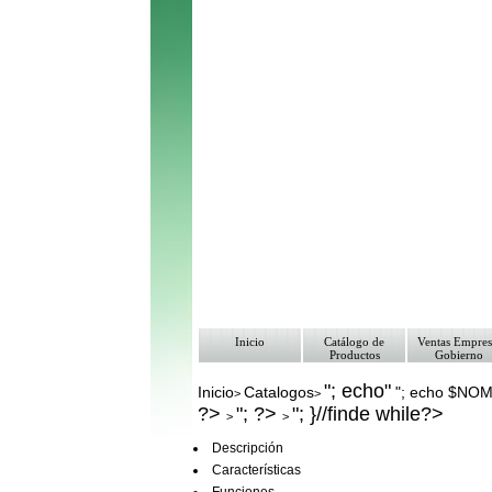
Inicio
Catálogo de
Ventas Empres
Productos
Gobierno
"; echo"
Inicio
Catalogos
"; echo $NO
>
>
?>
"; ?>
"; }//finde while?>
>
>
Descripción
Características