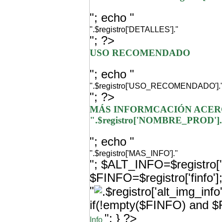
"; echo "
".$registro['DETALLES']."
"; ?>
USO RECOMENDADO
"; echo "
".$registro['USO_RECOMENDADO'].
"; ?>
MÁS INFORMCACIÓN ACER
".$registro['NOMBRE_PROD']
"; echo "
".$registro['MAS_INFO']."
"; $ALT_INFO=$registro['a
$FINFO=$registro['finfo'
"
if(!empty($FINFO) and $F
"; } ?>
Info