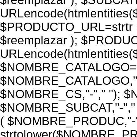
URLencode(htmlentiti
$PRODUCTO_URL=strtr
$reemplazar ); $PROD
URLencode(htmlentiti
$NOMBRE_CATALOGO=st
$NOMBRE_CATALOGO,"-",
$NOMBRE_CS,"-"," "); 
$NOMBRE_SUBCAT,"-","
( $NOMBRE_PRODUC,"-","
strtolower($NOMBRE_PRO