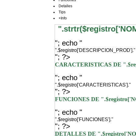
Funciones
Detalles
Tips
+Info
".strtr($registro['N
"; echo "
".$registro['DESCRIPCION_PROD']."
"; ?>
CARACTERISTICAS DE ".$re
"; echo "
".$registro['CARACTERISTICAS']."
"; ?>
FUNCIONES DE ".$registro[
"; echo "
".$registro['FUNCIONES']."
"; ?>
DETALLES DE ".$registro['