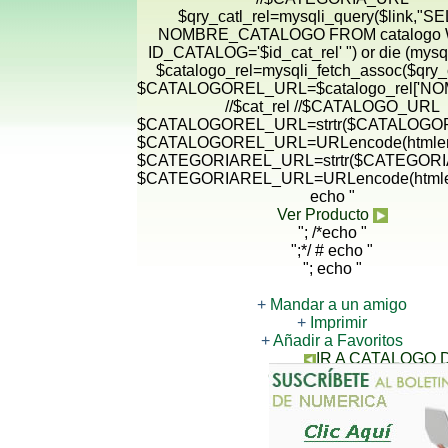
$qry_catl_rel=mysqli_query($link,"
NOMBRE_CATALOGO FROM catalogo
ID_CATALOG='$id_cat_rel' ") or die (mysqli
$catalogo_rel=mysqli_fetch_assoc($qry_c
$CATALOGOREL_URL=$catalogo_rel['N
//$cat_rel //$CATALOGO_URL
$CATALOGOREL_URL=strtr($CATALOGORE
$CATALOGOREL_URL=URLencode(htmlen
$CATEGORIAREL_URL=strtr($CATEGORIA
$CATEGORIAREL_URL=URLencode(htmle
echo "
Ver Producto
"; /*echo "
";*/ # echo "
"; echo "
+
Mandar a un amigo
+
Imprimir
+
Añadir a Favoritos
IR A CATALOGO
CONTACTANOS PARA 