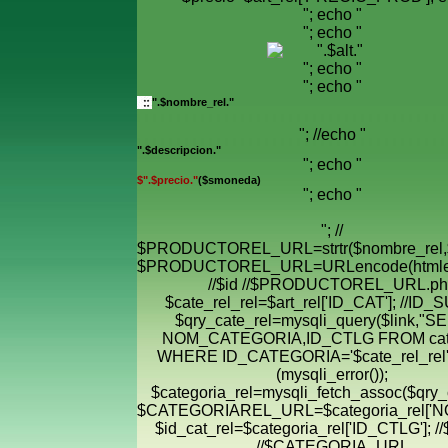
"; echo "
"; echo "
"; echo "
"; echo "
".$nombre_rel."
"; //echo "
".$descripcion."
"; echo "
$".$precio."
($smoneda)
"; echo "
"; //
$PRODUCTOREL_URL=strtr($nombre_rel,$
$PRODUCTOREL_URL=URLencode(htmle
//$id //$PRODUCTOREL_URL.ph
$cate_rel_rel=$art_rel['ID_CAT']; //ID
$qry_cate_rel=mysqli_query($link,"
NOM_CATEGORIA,ID_CTLG FROM cate
WHERE ID_CATEGORIA='$cate_rel_rel' "
(mysqli_error());
$categoria_rel=mysqli_fetch_assoc($qry_c
$CATEGORIAREL_URL=$categoria_rel['
$id_cat_rel=$categoria_rel['ID_CTLG']; //
//$CATEGORIA_URL