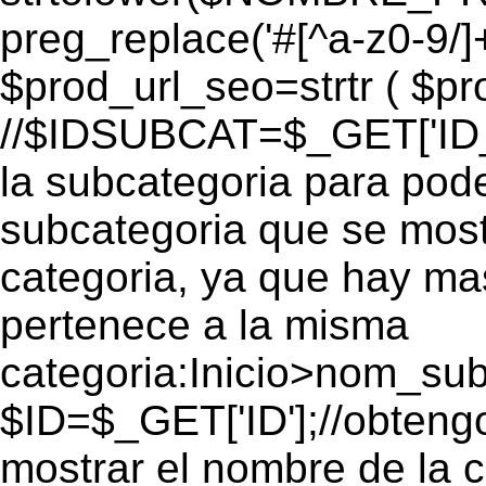
preg_replace('#[^a-z0-9/]+
$prod_url_seo=strtr ( $pro
//$IDSUBCAT=$_GET['ID_S
la subcategoria para pode
subcategoria que se mos
categoria, ya que hay ma
pertenece a la misma
categoria:Inicio>nom_s
$ID=$_GET['ID'];//obtengo
mostrar el nombre de la 