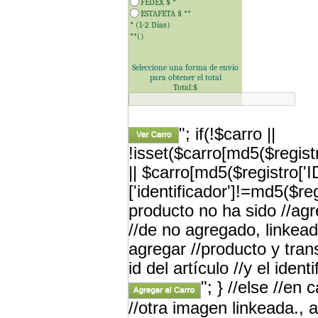
FEDEX $
*
ESTAFETA $
**
* (1-2 Días)
**(
)
Seleccione una forma de envío
para obtener el total
Total:$
"; if(!$carro ||
!isset($carro[md5($registr
|| $carro[md5($registro['
['identificador']!=md5($re
producto no ha sido //a
//de no agregado, linkead
agregar //producto y tran
id del artículo //y el iden
"; } //else //en
//otra imagen linkeada., a