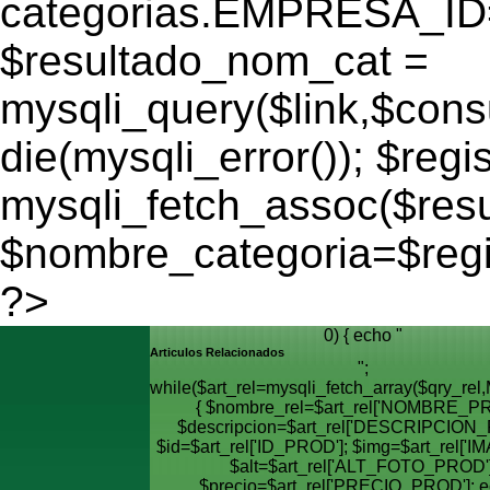
categorias.EMPRESA_ID='
$resultado_nom_cat =
mysqli_query($link,$cons
die(mysqli_error()); $regi
mysqli_fetch_assoc($res
$nombre_categoria=$reg
?>
0) { echo "
Articulos Relacionados
";
while($art_rel=mysqli_fetch_array($qry_
{ $nombre_rel=$art_rel['NOMBRE_PR
$descripcion=$art_rel['DESCRIPCION_
$id=$art_rel['ID_PROD']; $img=$art_rel['I
$alt=$art_rel['ALT_FOTO_PROD']
$precio=$art_rel['PRECIO_PROD']; e