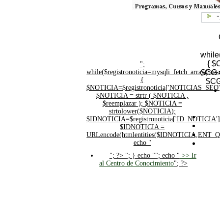
"
while
{ $
";
while($registronoticia=mysqli_fetch_array($
$CG =
{
$CG
$NOTICIA=$registronoticia['NOTICIAS_SEO'
$NOTICIA = strtr ( $NOTICIA ,
$reemplazar ); $NOTICIA =
strtolower($NOTICIA);
$IDNOTICIA=$registronoticia['ID_NOTICIA']
$IDNOTICIA =
URLencode(htmlentities($IDNOTICIA,ENT_
echo "
"; ?>
"; } echo ""; echo "
>> Ir
al Centro de Conocimiento
"; ?>