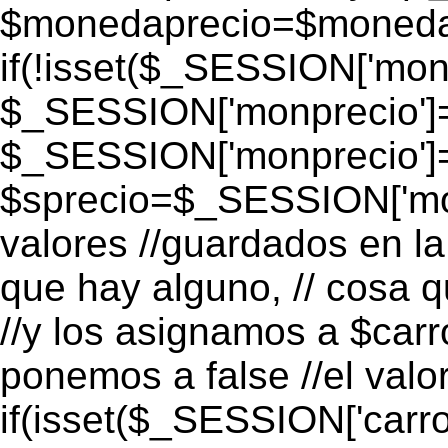
$monedaprecio=$monedapr
if(!isset($_SESSION['monp
$_SESSION['monprecio']=
$_SESSION['monprecio']
$sprecio=$_SESSION['mon
valores //guardados en la 
que hay alguno, // cosa 
//y los asignamos a $carro
ponemos a false //el valo
if(isset($_SESSION['carro