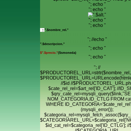
"; echo "
"; echo "
"; echo "
"; echo "
".$nombre_rel."
"; //echo "
".$descripcion."
"; echo "
$".$precio."
($smoneda)
"; echo "
"; //
$PRODUCTOREL_URL=strtr($nombre_rel,$
$PRODUCTOREL_URL=URLencode(htmle
//$id //$PRODUCTOREL_URL.ph
$cate_rel_rel=$art_rel['ID_CAT']; //ID
$qry_cate_rel=mysqli_query($link,"
NOM_CATEGORIA,ID_CTLG FROM cate
WHERE ID_CATEGORIA='$cate_rel_rel' "
(mysqli_error());
$categoria_rel=mysqli_fetch_assoc($qry_c
$CATEGORIAREL_URL=$categoria_rel['
$id_cat_rel=$categoria_rel['ID_CTLG']; //
//$CATEGORIA_URL