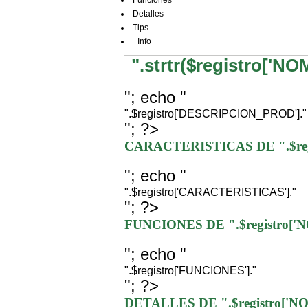
Funciones
Detalles
Tips
+Info
".strtr($registro['N
"; echo "
".$registro['DESCRIPCION_PROD']."
"; ?>
CARACTERISTICAS DE ".$re
"; echo "
".$registro['CARACTERISTICAS']."
"; ?>
FUNCIONES DE ".$registro[
"; echo "
".$registro['FUNCIONES']."
"; ?>
DETALLES DE ".$registro['