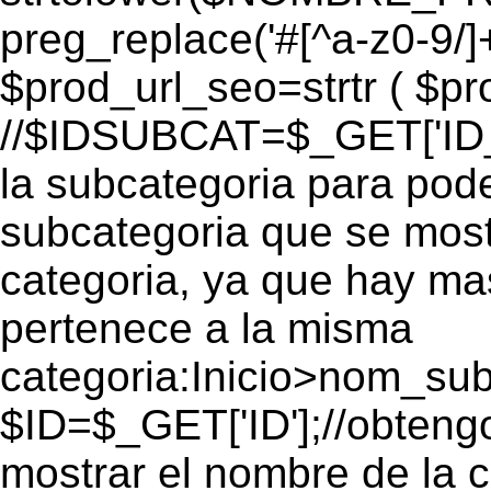
preg_replace('#[^a-z0-9/]+
$prod_url_seo=strtr ( $pro
//$IDSUBCAT=$_GET['ID_S
la subcategoria para pode
subcategoria que se mos
categoria, ya que hay ma
pertenece a la misma
categoria:Inicio>nom_s
$ID=$_GET['ID'];//obtengo
mostrar el nombre de la 