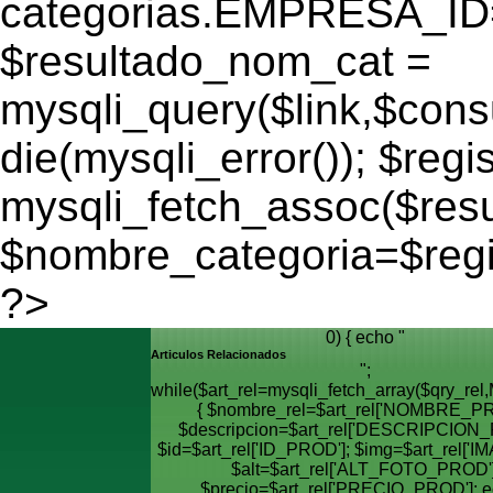
categorias.EMPRESA_ID='
$resultado_nom_cat =
mysqli_query($link,$cons
die(mysqli_error()); $regi
mysqli_fetch_assoc($res
$nombre_categoria=$reg
?>
0) { echo "
Articulos Relacionados
";
while($art_rel=mysqli_fetch_array($qry_
{ $nombre_rel=$art_rel['NOMBRE_PR
$descripcion=$art_rel['DESCRIPCION_
$id=$art_rel['ID_PROD']; $img=$art_rel['I
$alt=$art_rel['ALT_FOTO_PROD']
$precio=$art_rel['PRECIO_PROD']; e