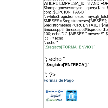
WHERE EMPRESA_ID='8' AND FO
$formpagmeses=mysqli_query($link,$q
con:".$OPCION_PAGO."
"; while($registromeses = mysqli_f
$MESES= $registromeses['MESES'
$registromeses['PORCENTAJE']; $
$mesespp3=$mesespp3/$sprecio; $p
100; echo "
".$MESES." meses: $".
"; } } */ echo "
"; echo "
".$registro['FORMA_ENVIO']."
"; echo "
".$registro['ENTREGA']."
"; ?>
Formas de Pago