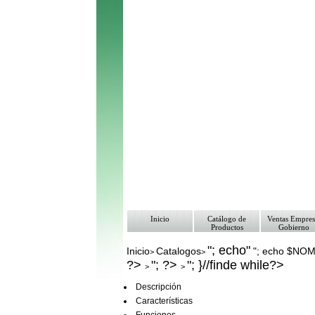
Inicio
Catálogo de
Ventas Empres
Productos
Gobierno
"; echo"
Inicio
Catalogos
"; echo $NO
>
>
?>
"; ?>
"; }//finde while?>
>
>
Descripción
Características