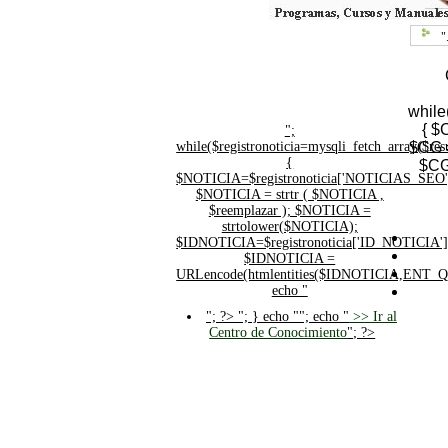
"
while
{ $
";
while($registronoticia=mysqli_fetch_array($
$CG =
{
$CG
$NOTICIA=$registronoticia['NOTICIAS_SEO'
$NOTICIA = strtr ( $NOTICIA ,
$reemplazar ); $NOTICIA =
strtolower($NOTICIA);
$IDNOTICIA=$registronoticia['ID_NOTICIA']
$IDNOTICIA =
URLencode(htmlentities($IDNOTICIA,ENT_
echo "
"; ?>
"; } echo ""; echo "
>> Ir al
Centro de Conocimiento
"; ?>