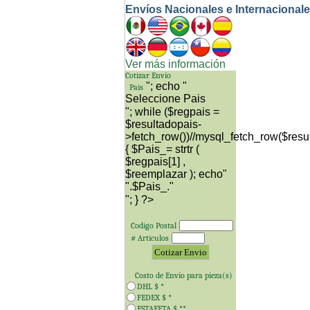
Envíos Nacionales e Internacional
Ver más información
Cotizar Envío
"; echo "
Pais
"; while ($regpais =
$resultadopais-
>fetch_row())//mysql_fetch_row($resu
{ $Pais_= strtr (
$regpais[1] ,
$reemplazar ); echo"
"; } ?>
Codigo Postal
# Articulos
Costo de Envío para
pieza(s)
DHL $
*
FEDEX $
*
ESTAFETA $
**