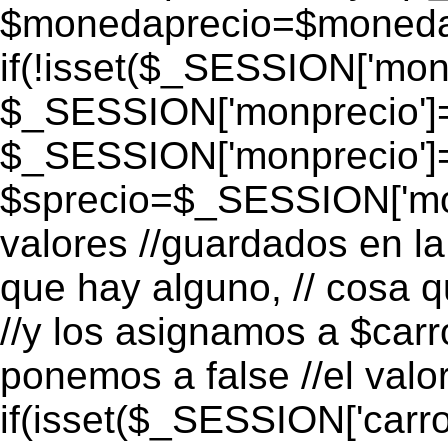
$monedaprecio=$monedapr
if(!isset($_SESSION['monp
$_SESSION['monprecio']=
$_SESSION['monprecio']
$sprecio=$_SESSION['mon
valores //guardados en la 
que hay alguno, // cosa 
//y los asignamos a $carro
ponemos a false //el valo
if(isset($_SESSION['carro