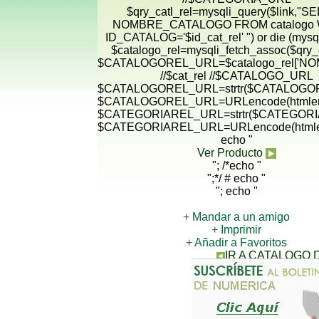
$qry_catl_rel=mysqli_query($link,"
NOMBRE_CATALOGO FROM catalogo
ID_CATALOG='$id_cat_rel' ") or die (mysqli
$catalogo_rel=mysqli_fetch_assoc($qry_c
$CATALOGOREL_URL=$catalogo_rel['N
//$cat_rel //$CATALOGO_URL
$CATALOGOREL_URL=strtr($CATALOGORE
$CATALOGOREL_URL=URLencode(htmlen
$CATEGORIAREL_URL=strtr($CATEGORIA
$CATEGORIAREL_URL=URLencode(htmle
echo "
Ver Producto
"; /*echo "
";*/ # echo "
"; echo "
+
Mandar a un amigo
+
Imprimir
+
Añadir a Favoritos
IR A CATALOGO
CONTACTANOS PARA 