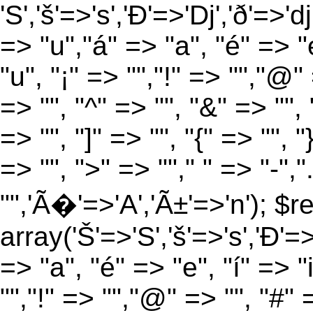
'S','š'=>'s','Ð'=>'Dj','ð'=>'d
=> "u","á" => "a", "é" => "e
"u", "¡" => "","!" => "","@"
=> "", "^" => "", "&" => "", "
=> "", "]" => "", "{" => "", 
=> "", ">" => ""," " => "-","
"",'Ã�'=>'A','Ã±'=>'n'); $r
array('Š'=>'S','š'=>'s','Ð'=>'
=> "a", "é" => "e", "í" => "
"","!" => "","@" => "", "#" 