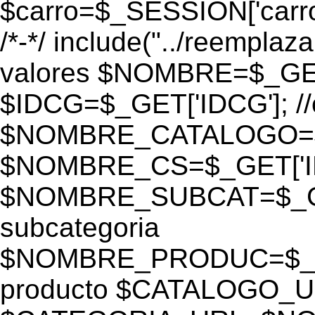
$carro=$_SESSION['carro-
/*-*/ include("../reemplaza
valores $NOMBRE=$_GE
$IDCG=$_GET['IDCG']; /
$NOMBRE_CATALOGO=$_GE
$NOMBRE_CS=$_GET['IDC
$NOMBRE_SUBCAT=$_GET
subcategoria
$NOMBRE_PRODUC=$_GE
producto $CATALOGO