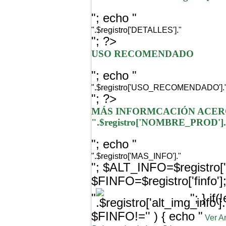
"; echo "
".$registro['DETALLES']."
"; ?>
USO RECOMENDADO
"; echo "
".$registro['USO_RECOMENDADO'].
"; ?>
MÁS INFORMCACIÓN ACER
".$registro['NOMBRE_PROD']
"; echo "
".$registro['MAS_INFO']."
"; $ALT_INFO=$registro['a
$FINFO=$registro['finfo'
"
"; } i
$FINFO!='' ) { echo "
Ver A