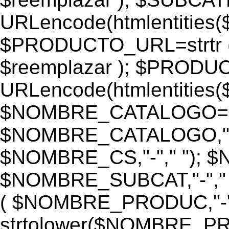
URLencode(htmlentiti
$PRODUCTO_URL=strtr
$reemplazar ); $PROD
URLencode(htmlentiti
$NOMBRE_CATALOGO=st
$NOMBRE_CATALOGO,"-",
$NOMBRE_CS,"-"," "); 
$NOMBRE_SUBCAT,"-","
( $NOMBRE_PRODUC,"-","
strtolower($NOMBRE_PRO