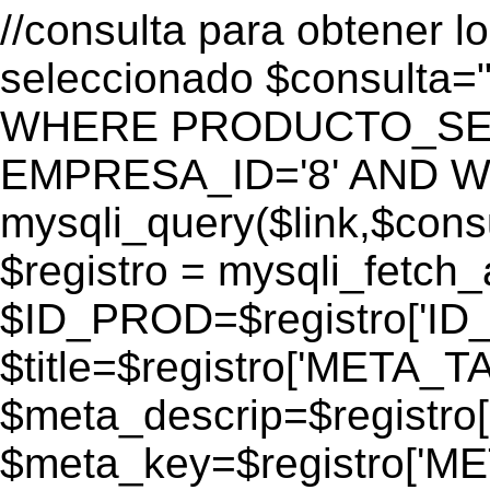
//consulta para obtener l
seleccionado $consulta
WHERE PRODUCTO_SEO=
EMPRESA_ID='8' AND WEB
mysqli_query($link,$consul
$registro = mysqli_fetch_
$ID_PROD=$registro['ID
$title=$registro['META_T
$meta_descrip=$registr
$meta_key=$registro['M