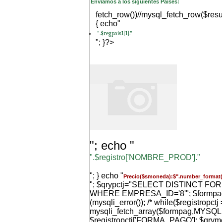
Enviamos a los siguientes Paises:
fetch_row())//mysql_fetch_row($resu
{ echo"
".$regpais1[1]."
"; }?>
"; echo "
".$registro['NOMBRE_PROD']."
"; } echo "
Precio($smoneda):$".number_format(
"; $qrypctj="SELECT DISTINCT F
WHERE EMPRESA_ID='8'"; $formpag=m
(mysqli_error()); /* while($registropctj 
mysqli_fetch_array($formpag,MYS
$registropctj['FORMA_PAGO']; $qr