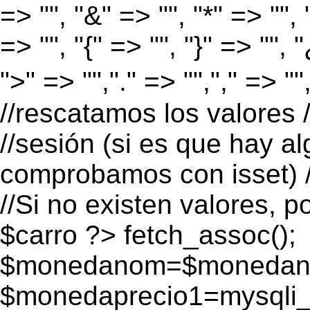
=> "", "&" => "", "*" => "", "
=> "", "{" => "", "}" => "", 
">" => "","." => "","," => "
//rescatamos los valores 
//sesión (si es que hay a
comprobamos con isset) /
//Si no existen valores, p
$carro ?>
fetch_assoc();
$monedanom=$monedano
$monedaprecio1=mysqli_f