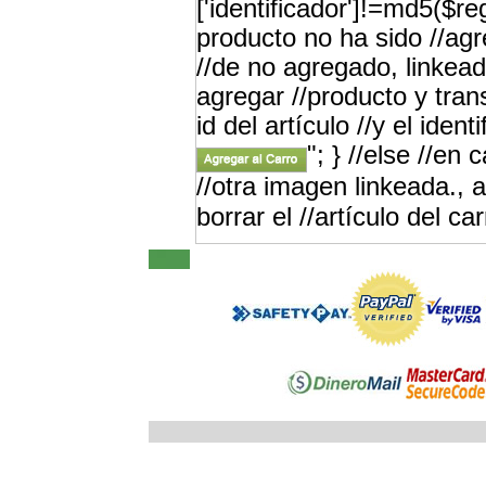
['identificador']!=md5($re
producto no ha sido //a
//de no agregado, linkead
agregar //producto y tran
id del artículo //y el iden
"; } //else //en
//otra imagen linkeada., a
borrar el //artículo del car