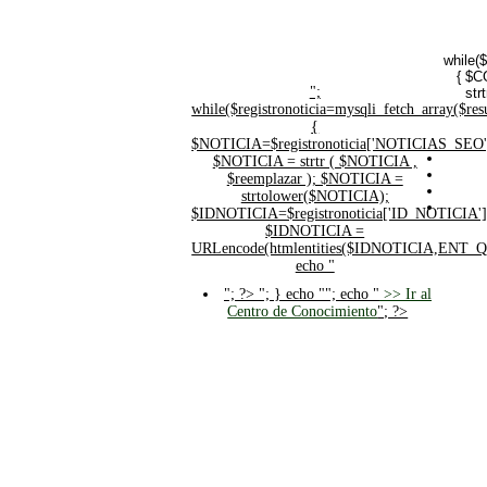
while(
{ $C
";
str
while($registronoticia=mysqli_fetch_array($
{
$NOTICIA=$registronoticia['NOTICIAS_SEO'
$NOTICIA = strtr ( $NOTICIA ,
$reemplazar ); $NOTICIA =
strtolower($NOTICIA);
$IDNOTICIA=$registronoticia['ID_NOTICIA']
$IDNOTICIA =
URLencode(htmlentities($IDNOTICIA,ENT_
echo "
"; ?>
"; } echo ""; echo "
>> Ir al
Centro de Conocimiento
"; ?>