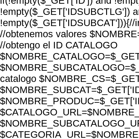
if(!empty($_GET['ID']) and !emp
!empty($_GET['IDSUBCTLG']) a
!empty($_GET['IDSUBCAT'])){//ini
//obtenemos valores $NOMBRE=
//obtengo el ID CATALOGO
$NOMBRE_CATALOGO=$_GET['ID
$NOMBRE_SUBCATALOGO=$_GE
catalogo $NOMBRE_CS=$_GET['I
$NOMBRE_SUBCAT=$_GET['IDSU
$NOMBRE_PRODUC=$_GET['ID']
$CATALOGO_URL=$NOMBRE_
$NOMBRE_SUBCATALOGO_U
$CATEGORIA_URL=$NOMBRE