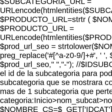
$SUBCATEGORIA_URL =
URLencode(htmlentities($SU
$PRODUCTO_URL=strtr ( $NOM
$PRODUCTO_URL =
URLencode(htmlentities($PR
$prod_url_seo = strtolower($
preg_replace('#[^a-z0-9/]+#', ' '
$prod_url_seo," ","-"); //$IDS
el id de la subcategoria para po
subcategoria que se mostrara c
mas de 1 subcategoria que pert
categoria:Inicio>nom_subcat>n
$NOMBRE_CS=$_GET['IDCAT'];//o