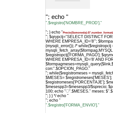
"; echo "
".$registro['NOMBRE_PROD']."
"; } echo "
Precio($smoneda):$".number_format(
"; $qrypctj="SELECT DISTINCT F
WHERE EMPRESA_ID='8'"; $formpag=m
(mysqli_error()); /* while($registropctj 
mysqli_fetch_array($formpag,MYS
$registropctj['FORMA_PAGO']; $qr
WHERE EMPRESA_ID='8' AND FO
$formpagmeses=mysqli_query($link,$q
con:".$OPCION_PAGO."
"; while($registromeses = mysqli_f
$MESES= $registromeses['MESES'
$registromeses['PORCENTAJE']; $
$mesespp3=$mesespp3/$sprecio; $p
100; echo "
".$MESES." meses: $".
"; } } */ echo "
"; echo "
".$registro['FORMA_ENVIO']."