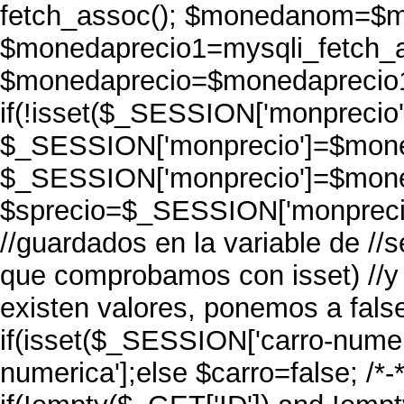
fetch_assoc(); $monedanom=$m
$monedaprecio1=mysqli_fetch_a
$monedaprecio=$monedaprecio1['
if(!isset($_SESSION['monprecio']
$_SESSION['monprecio']=$moned
$_SESSION['monprecio']=$mone
$sprecio=$_SESSION['monprecio'
//guardados en la variable de //s
que comprobamos con isset) //y 
existen valores, ponemos a false
if(isset($_SESSION['carro-nume
numerica'];else $carro=false; /*-*