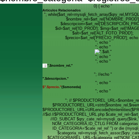
0) { echo "
Articulos Relacionados
"; while($art_rel=mysqli_fetch_array($qry_rel,MYS
$nombre_rel=$art_rel['NOMBRE_PROD']
$descripcion=$art_rel['DESCRIPCION_PRO
$id=$art_rel['ID_PROD']; $img=$art_rel['IMAG
$alt=$art_rel['ALT_FOTO_PROD'];
$precio=$art_rel['PRECIO_PROD']; echo 
"; echo "
"; echo "
"; echo "
"; echo "
".$nombre_rel."
"; //echo "
".$descripcion."
"; echo "
$".$precio."
($smoneda)
"; echo "
"; // $PRODUCTOREL_URL=$nombre_rel
$PRODUCTOREL_URL=strtr($nombre_rel,$reemp
$PRODUCTOREL_URL=URLencode(htmlentities($
//$id //$PRODUCTOREL_URL.php $cate_rel_rel=$art_r
//ID_SUBCAT $qry_cate_rel=mysqli_query($lin
NOM_CATEGORIA,ID_CTLG FROM categoria
ID_CATEGORIA='$cate_rel_rel' ") or die (mysqli_
$categoria_rel=mysqli_fetch_assoc($qry_cate
$CATEGORIAREL_URL=$categoria_rel['NOM_CAT