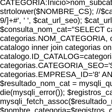
CATEGORIA:Inicio>nom_subcat
strtolower($NOMBRE_CS); //$cat
9/]+#', ' ', $cat_url_seo); $cat_ur
$consulta_nom_cat="SELECT c
categorias.NOM_CATEGORIA, 
catalogo inner join categorias on
catalogo.ID_CATALOG=catego
categorias.CATEGORIA_SEO='$
categorias.EMPRESA_ID='8' AND
$resultado_nom_cat = mysqli_qu
die(mysqli_error()); $registros_c
mysqli_fetch_assoc($resultado_
$nombre_categoria=$registros