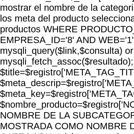
mostrar el nombre de la categori
los meta del producto selecci
productos WHERE PRODUCTO_S
EMPRESA_ID='8' AND WEB='1'";
mysqli_query($link,$consulta) or 
mysqli_fetch_assoc($resultado)
$title=$registro['META_TAG_TIT'
$meta_descrip=$registro['MET
$meta_key=$registro['META_TA
$nombre_producto=$registro[
NOMBRE DE LA SUBCATEGOR
MOSTRADA COMO NOMBRE 