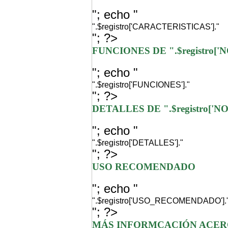
"; echo "
".$registro['CARACTERISTICAS']."
"; ?>
FUNCIONES DE ".$registro[
"; echo "
".$registro['FUNCIONES']."
"; ?>
DETALLES DE ".$registro['
"; echo "
".$registro['DETALLES']."
"; ?>
USO RECOMENDADO
"; echo "
".$registro['USO_RECOMENDADO'].
"; ?>
MÁS INFORMCACIÓN ACER