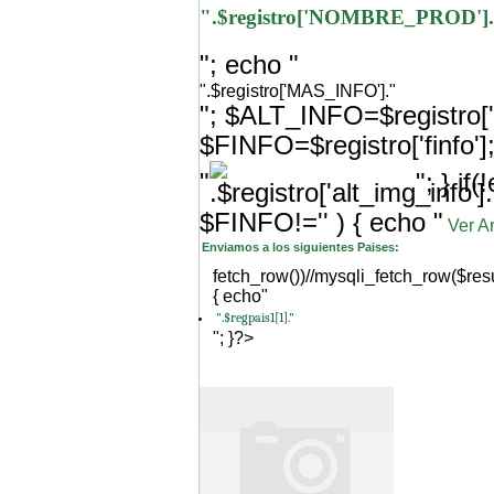
".$registro['NOMBRE_PROD']
"; echo "
".$registro['MAS_INFO']."
"; $ALT_INFO=$registro['a
$FINFO=$registro['finfo'
"
"; } i
$FINFO!='' ) { echo "
Ver A
Enviamos a los siguientes Paises:
fetch_row())//mysqli_fetch_row($res
{ echo"
".$regpais1[1]."
"; }?>