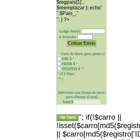
$regpais[1] ,
$reemplazar ); echo"
"; } ?>
Codigo Postal
# Articulos
Costo de Envío para
pieza(s)
DHL $
*
FEDEX $
*
ESTAFETA $
**
* (1-2 Días)
**(
)
Seleccione una forma de envío
para obtener el total
Total:$
"; if(!$carro ||
!isset($carro[md5($registr
|| $carro[md5($registro['