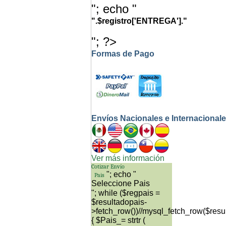
"; echo "
".$registro['ENTREGA']."
"; ?>
Formas de Pago
Envíos Nacionales e Internacional
Ver más información
Cotizar Envío
"; echo "
Pais
"; while ($regpais =
$resultadopais-
>fetch_row())//mysql_fetch_row($resu
{ $Pais_= strtr (