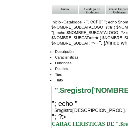
Inicio
Catálogo de
Ventas Empres
Productos
Gobierno
"; echo"
Inicio
Catalogos
"; echo $nom
>
>
$NOMBRE_SUBCATALOGO=strtr ( $NOM
"); echo $NOMBRE_SUBCATALOGO; ?>
$NOMBRE_SUBCAT=strtr ( $NOMBRE_SUBC
"; }//finde w
$NOMBRE_SUBCAT; ?>
>
Descripción
Características
Funciones
Detalles
Tips
+Info
".$registro['NOMBR
"; echo "
".$registro['DESCRIPCION_PROD']."
"; ?>
CARACTERISTICAS DE ".$re