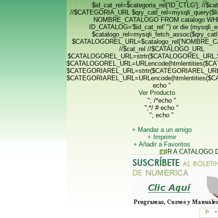
$id_cat_rel=$categoria_rel['ID_CTLG']; //$cat
//$CATEGORIA_URL $qry_catl_rel=mysqli_query($l
NOMBRE_CATALOGO FROM catalogo W
ID_CATALOG='$id_cat_rel' ") or die (mysqli_err
$catalogo_rel=mysqli_fetch_assoc($qry_catl_
$CATALOGOREL_URL=$catalogo_rel['NOMBRE_C
//$cat_rel //$CATALOGO_URL
$CATALOGOREL_URL=strtr($CATALOGOREL_URL,$r
$CATALOGOREL_URL=URLencode(htmlentities($
$CATEGORIAREL_URL=strtr($CATEGORIAREL_URL,
$CATEGORIAREL_URL=URLencode(htmlentities(
echo "
Ver Producto
"; /*echo "
";*/ # echo "
"; echo "
+
Mandar a un amigo
+
Imprimir
+
Añadir a Favoritos
IR A CATALOGO
CONTACTANOS PARA M
"