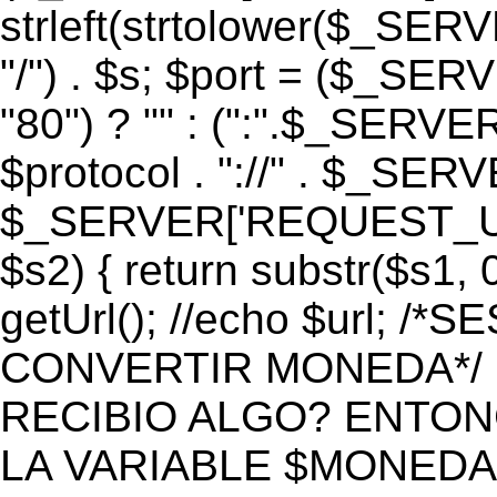
strleft(strtolower($_S
"/") . $s; $port = ($_S
"80") ? "" : (":".$_SERV
$protocol . "://" . $_SE
$_SERVER['REQUEST_URI']
$s2) { return substr($s1, 0
getUrl(); //echo $url;
CONVERTIR MONEDA*/ if 
RECIBIO ALGO? ENTON
LA VARIABLE $MONEDA*