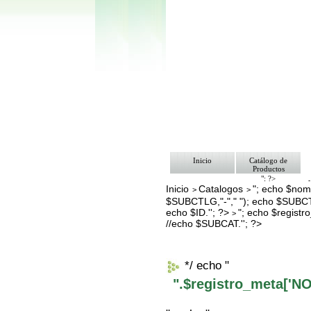
Inicio
Catálogo de
Productos
"; ?>
Inicio
Catalogos
"; echo $nomb
Pago
>
>
Nosotros
$SUBCTLG,"-"," "); echo $SUBCT
Bolsa de Tra
echo $ID.''; ?>
"; echo $regis
>
Contacto
//echo $SUBCAT.''; ?>
*/ echo "
".$registro_meta['