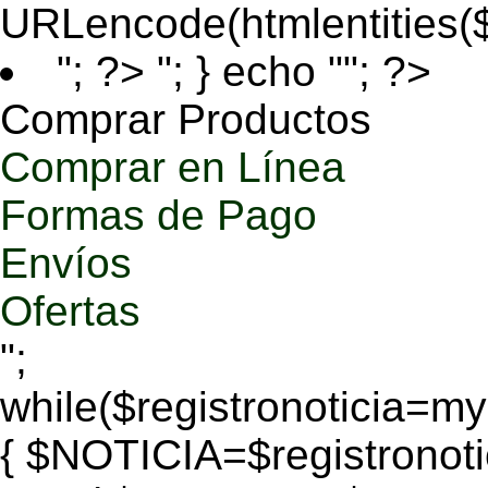
URLencode(htmlentities
"; ?>
"; } echo ""; ?>
Comprar Productos
Comprar en Línea
Formas de Pago
Envíos
Ofertas
";
while($registronoticia=
{ $NOTICIA=$registronoti