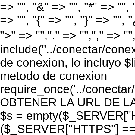
=> "", "&" => "", "*" => "", "
=> "", "{" => "", "}" => "", 
">" => "","." => "","," => "
include("../conectar/conex
de conexion, lo incluyo $
metodo de conexion
require_once('../conectar
OBTENER LA URL DE LA PA
$s = empty($_SERVER["HT
($_SERVER["HTTPS"] == "o