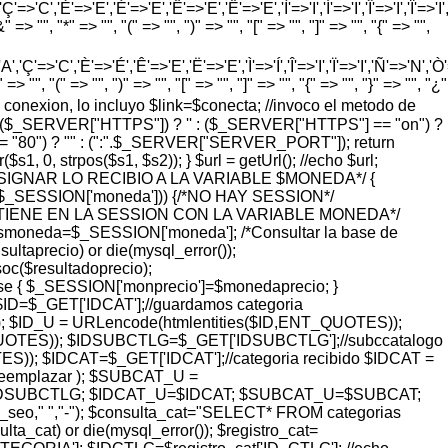
=>'C','È'=>'E','É'=>'E','Ê'=>'E','Ë'=>'E','Ì'=>'I','Í'=>'I','Î'=>'I','Ï'=>'I
=> "", "*" => "", "(" => "", ")" => "", "[" => "", "]" => "", "{" => "",
'Ç'=>'C','È'=>'É','Ê'=>'E','Ë'=>'E','Ì'=>'Í','Î'=>'I','Ï'=>'I','Ñ'=>'N','Ò'=>
> "", "(" => "", ")" => "", "[" => "", "]" => "", "{" => "", "}" => "", "¿"
o de conexion, lo incluyo $link=$conecta; //invoco el metodo de
pty($_SERVER["HTTPS"]) ? '' : ($_SERVER["HTTPS"] == "on") ?
= "80") ? "" : (":".$_SERVER["SERVER_PORT"]); return
 0, strpos($s1, $s2)); } $url = getUrl(); //echo $url;
ASIGNAR LO RECIBIO A LA VARIABLE $MONEDA*/ {
($_SESSION['moneda'])) {/*NO HAY SESSION*/
SE TIENE EN LA SESSION CON LA VARIABLE MONEDA*/
smoneda=$_SESSION['moneda']; /*Consultar la base de
taprecio) or die(mysql_error());
($resultadoprecio);
lse { $_SESSION['monprecio']=$monedaprecio; }
 $ID=$_GET['IDCAT'];//guardamos categoria
; $ID_U = URLencode(htmlentities($ID,ENT_QUOTES));
UOTES)); $IDSUBCTLG=$_GET['IDSUBCTLG'];//subccatalogo
); $IDCAT=$_GET['IDCAT'];//categoria recibido $IDCAT =
$reemplazar ); $SUBCAT_U =
=$IDSUBCTLG; $IDCAT_U=$IDCAT; $SUBCAT_U=$SUBCAT;
_url_seo," ","-"); $consulta_cat="SELECT* FROM categorias
at) or die(mysql_error()); $registro_cat=