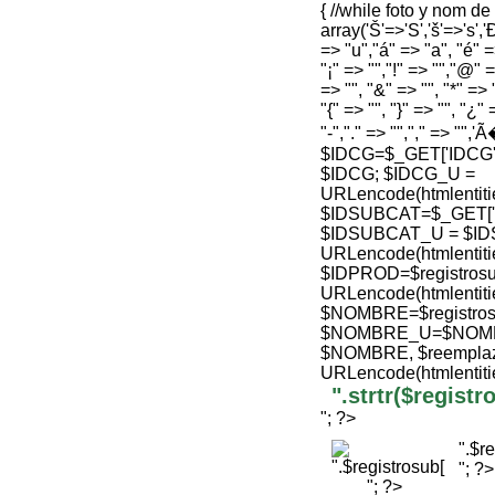
{ //while foto y nom d
array('Š'=>'S','š'=>'s','Ð
=> "u","á" => "a", "é" =>
"¡" => "","!" => "","@" =
=> "", "&" => "", "*" => "
"{" => "", "}" => "", "¿" 
"-","." => "","," => "",'
$IDCG=$_GET['IDCG'];
$IDCG; $IDCG_U =
URLencode(htmlenti
$IDSUBCAT=$_GET['ID'
$IDSUBCAT_U = $ID
URLencode(htmlenti
$IDPROD=$registrosu
URLencode(htmlenti
$NOMBRE=$registro
$NOMBRE_U=$NOMBRE
$NOMBRE, $reemplaz
URLencode(htmlenti
".strtr($regis
"; ?>
".$r
"; ?>
"; ?>