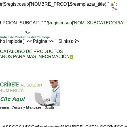
trtr($registrosub['NOMBRE_PROD'],$reemplazar_title)."
";
?>
CRIPCION_SUBCAT']."
".$registrosub['NOM_SUBCATEGORIA'].
"; ?>
Indice de Productos del Catalogo
echo implode(" << Página >> ", $links); ?>
A CATALOGO DE PRODUCTOS
ANOS PARA MAS INFORMACIÓN