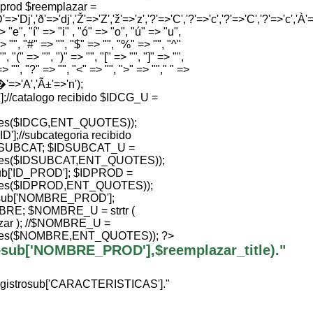
e prod $reemplazar =
'=>'Dj','ð'=>'dj','Ž'=>'Z','ž'=>'z','?'=>'C','?'=>'c','?'=>'C','?'=>'c','À'=>
 "e", "í" => "i" , "ó" => "o", "ú" => "u",
> "", "#" => "", "$" => "", "%" => "", "^"
", "(" => "", ")" => "", "[" => "", "]" => "",
=> "", "?" => "", "<" => "", ">" => ""," " =>
Ã�'=>'A','Ã±'=>'n');
//catalogo recibido $IDCG_U =
ties($IDCG,ENT_QUOTES));
];//subcategoria recibido
SUBCAT; $IDSUBCAT_U =
ties($IDSUBCAT,ENT_QUOTES));
b['ID_PROD']; $IDPROD =
ties($IDPROD,ENT_QUOTES));
sub['NOMBRE_PROD'];
; $NOMBRE_U = strtr (
ar ); //$NOMBRE_U =
ties($NOMBRE,ENT_QUOTES)); ?>
trosub['NOMBRE_PROD'],$reemplazar_title)."
egistrosub['CARACTERISTICAS']."