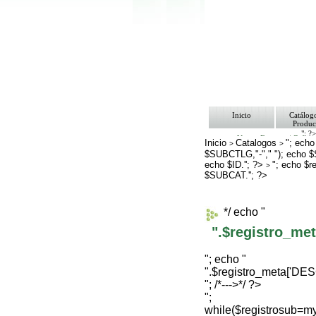
Inicio
Catálog
Produc
"; ?
Ventas Empresa/ Gobie
Inicio
Catalogos
"; echo
>
>
Ofertas
$SUBCTLG,"-"," "); echo 
Envíos y Formas de Pa
echo $ID.''; ?>
Nosotros
"; echo $
>
Bolsa de Trabajo
$SUBCAT.''; ?>
Contacto
*/ echo "
".$registro_m
"; echo "
".$registro_meta['D
"; /*--->*/ ?>
";
while($registrosub=m