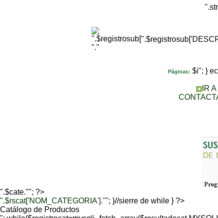
".s
".$registrosub['DES
"."
$i"; } 
Páginas:
IR 
CONTACT
".$cate.""; ?>
".$rscat['NOM_CATEGORIA']."
"; }//sierre de while } ?>
Catálogo de Productos