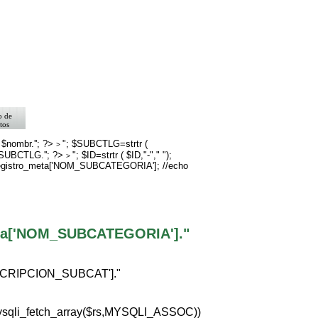
o de
tos
>
rno
 $nombr.''; ?>
"; $SUBCTLG=strtr (
>
$SUBCTLG.''; ?>
"; $ID=strtr ( $ID,"-"," ");
go
>
registro_meta['NOM_SUBCATEGORIA']; //echo
eta['NOM_SUBCATEGORIA']."
ESCRIPCION_SUBCAT']."
ysqli_fetch_array($rs,MYSQLI_ASSOC))