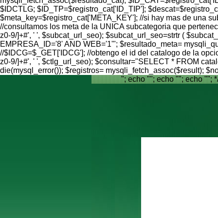
mysqli_fetch_assoc($resultado_cat); $ID_CAT=$registro_cat[
$IDCTLG; $ID_TP=$registro_cat['ID_TIP']; $descat=$registro
$meta_key=$registro_cat['META_KEY']; //si hay mas de una subcat
//consultamos los meta de la UNICA subcategoria que pertenece
z0-9/]+#', ' ', $subcat_url_seo); $subcat_url_seo=strtr ( 
EMPRESA_ID='8' AND WEB='1'"; $resultado_meta= mysqli_query(
//$IDCG=$_GET['IDCG']; //obtengo el id del catalogo de la opci
z0-9/]+#', ' ', $ctlg_url_seo); $consultar="SELECT * FROM c
die(mysql_error()); $registros= mysqli_fetch_assoc($result);
"; echo ""; echo ""; echo ""; *