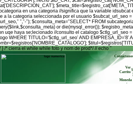
'ID_CATEGORIA']; //echo $ID_CAT; $cat=$registro_cat['NOM_CA
_cat['DESCRIPCION_CAT']; $meta_title=$registro_cat['META_TI
egoria en una categoria //significa que la variable idsubcat es
 a la categoria seleccionada por el usuario $subcat_url_seo =
$subcat_url_seo," ","-"); $consulta_meta="SELECT* FROM sub
$link,$consulta_meta) or die(mysql_error()); $registro_meta
on uqe haya se;lecionado //consulto el catalogo $ctlg_url_seo =
atalogo WHERE TITULO='$ctlg_url_seo' AND EMPRESA_ID='8' AND
 $nombr=$registros['NOMBRE_CATALOGO']; $titul=$registros['TIT
/ } /* cierra el while while foto y nom de prod*/ // echo "
Contáctano
Ver
$
Carrito
Moneda
envíe cu