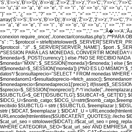
'S','š'=>'s','Ð'=>'Dj','ð'=>'dj','Ž'=>'Z','ž'=>'z','?'=>'C','?'=>'c','?'=>'C
=> "u","á" => "a", "é" => "e", "í" => "i" , "ó" => "o", "ú" => "u", "¡" =
"}" => "", "¿" => "", "?" => "", "<" => "", ">" => ""," " => "-","." =>
array('Š'=>'S','š'=>'s','Ð'=>'Dj','ð'=>'dj','Ž'=>'Z','ž'=>'z','?'=>'C','?'=>
=> "a", "é" => "e", "í" => "i" , "ó" => "o", "ú" => "u", "¡" => "","!" => 
=> "", "?" => "", "<" => "", ">" => "","." => "","," => "",'Ã�'=>'A
conexion require_once('../conectar/consultas.php'); /**PAR
"s" : ""; $protocol = strleft(strtolower($_SERVER["SERVER_
$protocol . "://" . $_SERVER['SERVER_NAME'] . $port . $_SERVER['
/*SESSION PARA LAS MONEDAS, CONVERTIR MONEDA*/ if (
$moneda=$_POST['currency']; } else /*NO SE RECIBIO NADA
$moneda="MXN"; $_SESSION['moneda']=$moneda; } else {
if($moneda!=$_SESSION['moneda']) {/*NO ES LO MISMO*/ $_S
datos*/ $consultaprecio="SELECT * FROM monedas WHERE valor=
$monedanom1=$resultadoprecio->fetch_assoc(); $monedanom=
$monedaprecio=$monedaprecio1['precio']; if(!isset($_SESSION
$sprecio=$_SESSION['monprecio']; /*-*/ include("../reemplaza
$SUBCTLG=$_GET['IDSUBCTLG']; $SUBCAT=$_GET['ID']; $CTLG
$IDCG_U=$nomb_catgo; $IDCG_U=strtr($nomb_catgo,$reemp
recibido $SUBCTLG = strtr ( $SUBCTLG, $reemplazar ); $I
strtr ( $IDCAT, $reemplazar ); $IDCAT_U = URLencode(html
URLencode(htmlentities($SUBCAT,ENT_QUOTES)); //echo
$cat_url_seo = strtolower($IDCAT); //$cat_url_seo = preg_replac
WHERE CATEGORIA_SEO='$cat_url_seo' AND EMPRESA_ID='8' AND