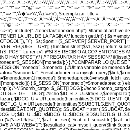
','?'=>'c','À'=>'A','Á'=>'A','Â'=>'A','Ã'=>'i','Ä'=>'A','Å'=>'A','Æ'=>'A','Ç'
> "","!" => "","@" => "", "#" => "", "$" => "", "%" => "", "^" => "", "&" 
 "","," => "",'Ã�'=>'A','Ã±'=>'n'); $reemplazar_title =
'c','?'=>'C','?'=>'c','À'=>'Á','Â'=>'A','Ã'=>'í','Ä'=>'A','Å'=>'A','Æ'=>'A',
"","@" => "", "#" => "", "$" => "", "%" => "", "^" => "", "&" => "", "*" =
','Ã±'=>'n'); include("../conectar/conexion.php"); //llamo al archiv
A OBTENER LA URL DE LA PAGINA*/ function getUrl() { $s = em
PROTOCOL"]), "/") . $s; $port = ($_SERVER["SERVER_PORT"] =
REQUEST_URI']; } function strleft($s1, $s2) { return substr($s1,
$_POST['currency'] )/*SI SE RECIBIO ALGO? ENTONCES 
 (NO HAY $POST)*/ { /*PREGUNTAR HAY SESSION*/ if(!isset
 $moneda=$_SESSION['moneda']; } } /*COMPARAR LO QUE 
ESSION['moneda']=$moneda; } //Ultima variable de moneda $
 '$smoneda'"; $resultadoprecio = mysqli_query($link,$consul
$monedanom1['moneda']; $monedaprecio1=mysqli_fetch_assoc
['monprecio'])) { $_SESSION['monprecio']=$monedaprecio; } e
r.php"); /*-*/ $nomb_catgo=$_GET['IDCG']; //echo $nomb_catgo;
=$_GET['IDCG']; //echo $ID; $ID_U=strtr($ID,$reemplazar)
lazar); $IDCG_U = URLencode(htmlentities($IDCG_U,ENT_Q
DSUBCTLG_U = URLencode(htmlentities($SUBCTLG,ENT_QUOTES)
entities($IDCAT,ENT_QUOTES)); $SUBCAT = strtr ( $SUBCAT, 
 $IDCG_U; $ID_U =$ID; //$IDCG_U=$IDCG; $IDSUBCTLG_U
e('#[^a-z0-9/]+#', ' ', $cat_url_seo); $cat_url_seo=strtr ( $cat
 WEB='1'"; $resultado_cat= mysqli_query($link,$consulta_c