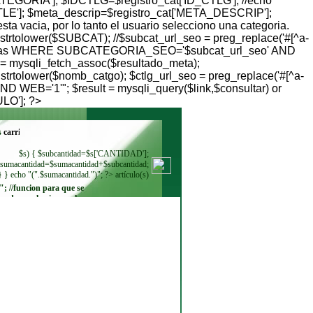
TEGORIA']; $IDCTLG=$registro_cat['ID_CTLG']; //echo
TLE']; $meta_descrip=$registro_cat['META_DESCRIP'];
ta vacia, por lo tanto el usuario selecciono una categoria.
 strtolower($SUBCAT); //$subcat_url_seo = preg_replace('#[^a-
categorias WHERE SUBCATEGORIA_SEO='$subcat_url_seo' AND
= mysqli_fetch_assoc($resultado_meta);
 strtolower($nomb_catgo); $ctlg_url_seo = preg_replace('#[^a-
 WEB='1'"; $result = mysqli_query($link,$consultar) or
ULO']; ?>
s
$s) { $subcantidad=$s['CANTIDAD'];
sumacantidad=$sumacantidad+$subcantidad;
} } echo "(".$sumacantidad.")"; ?> artículo(s)
"; //funcion para que se
ando se seleccione. echo
"
"; while ($regmoneda =
$resultadomoneda-
>fetch_row()) { echo"
"; } ?>