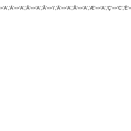
'A','Á'=>'A','Â'=>'A','Ã'=>'i','Ä'=>'A','Å'=>'A','Æ'=>'A','Ç'=>'C','È'=>'E',