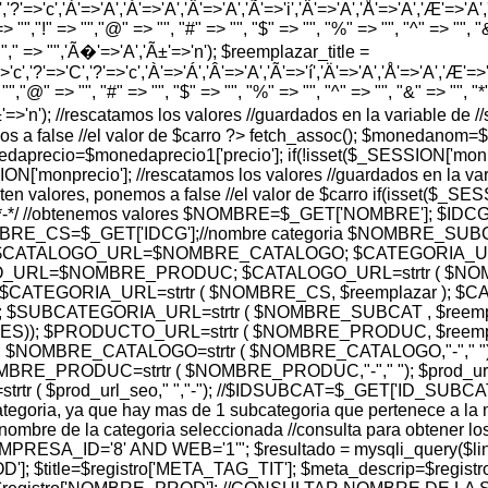
','?'=>'c','À'=>'A','Á'=>'A','Â'=>'A','Ã'=>'i','Ä'=>'A','Å'=>'A','Æ'=>'A','Ç'
> "","!" => "","@" => "", "#" => "", "$" => "", "%" => "", "^" => "", "&" 
 "","," => "",'Ã�'=>'A','Ã±'=>'n'); $reemplazar_title =
'c','?'=>'C','?'=>'c','À'=>'Á','Â'=>'A','Ã'=>'í','Ä'=>'A','Å'=>'A','Æ'=>'A',
"","@" => "", "#" => "", "$" => "", "%" => "", "^" => "", "&" => "", "*" =
A','Ã±'=>'n'); //rescatamos los valores //guardados en la variable
os a false //el valor de $carro ?>
fetch_assoc(); $monedanom=
aprecio=$monedaprecio1['precio']; if(!isset($_SESSION['monpr
onprecio']; //rescatamos los valores //guardados en la variab
sten valores, ponemos a false //el valor de $carro if(isset($_S
php"); /*-*/ //obtenemos valores $NOMBRE=$_GET['NOMBRE']; $I
RE_CS=$_GET['IDCG'];//nombre categoria $NOMBRE_SUBCA
to $CATALOGO_URL=$NOMBRE_CATALOGO; $CATEGORIA_
L=$NOMBRE_PRODUC; $CATALOGO_URL=strtr ( $NOMBRE
$CATEGORIA_URL=strtr ( $NOMBRE_CS, $reemplazar ); $
; $SUBCATEGORIA_URL=strtr ( $NOMBRE_SUBCAT , $reem
ES)); $PRODUCTO_URL=strtr ( $NOMBRE_PRODUC, $reemp
$NOMBRE_CATALOGO=strtr ( $NOMBRE_CATALOGO,"-"," "); 
RE_PRODUC=strtr ( $NOMBRE_PRODUC,"-"," "); $prod_url_
o=strtr ( $prod_url_seo," ","-"); //$IDSUBCAT=$_GET['ID_SUBCAT'
tegoria, ya que hay mas de 1 subcategoria que pertenece a l
 el nombre de la categoria seleccionada //consulta para obten
ID='8' AND WEB='1'"; $resultado = mysqli_query($link,$con
D']; $title=$registro['META_TAG_TIT']; $meta_descrip=$regi