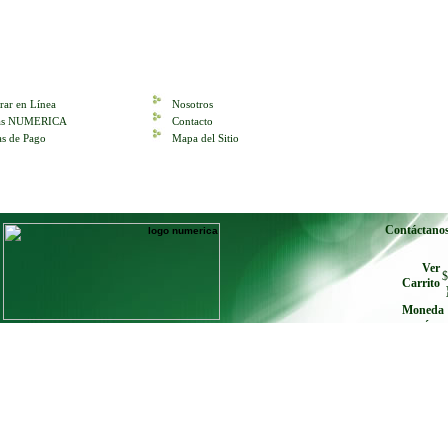
ar en Línea
Nosotros
tas NUMERICA
Contacto
s de Pago
Mapa del Sitio
Contáctano
Ver
$
Carrito
Moneda
envíe cu