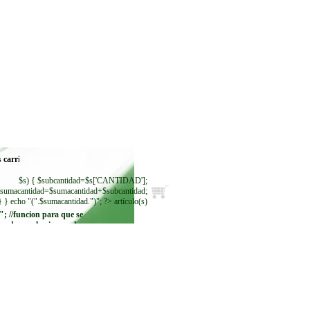
s
$s) { $subcantidad=$s['CANTIDAD'];
sumacantidad=$sumacantidad+$subcantidad;
} } echo "(".$sumacantidad.")"; ?> artículo(s)
"; //funcion para que se
ando se seleccione. echo
"
"; while ($regmoneda =
$resultadomoneda-
>fetch_row()) { echo"
"; } ?>