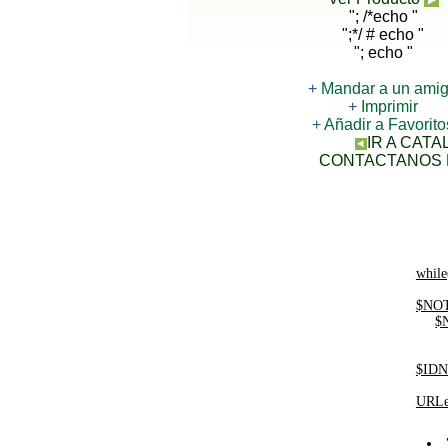
"; /*echo "
";*/ # echo "
"; echo "
+
Mandar a un ami
+
Imprimir
+
Añadir a Favorito
IR A CAT
CONTACTANOS 
while
$NOT
$
$IDN
URLe