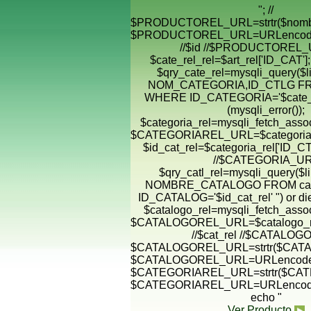
"; //
$PRODUCTOREL_URL=strtr($nombre
$PRODUCTOREL_URL=URLencode(
//$id //$PRODUCTOREL_
$cate_rel_rel=$art_rel['ID_CAT'
$qry_cate_rel=mysqli_query($
NOM_CATEGORIA,ID_CTLG FRO
WHERE ID_CATEGORIA='$cate_rel_
(mysqli_error());
$categoria_rel=mysqli_fetch_assoc
$CATEGORIAREL_URL=$categoria_
$id_cat_rel=$categoria_rel['ID_CTL
//$CATEGORIA_U
$qry_catl_rel=mysqli_query($
NOMBRE_CATALOGO FROM cat
ID_CATALOG='$id_cat_rel' ") or die 
$catalogo_rel=mysqli_fetch_assoc
$CATALOGOREL_URL=$catalogo_r
//$cat_rel //$CATALO
$CATALOGOREL_URL=strtr($CATA
$CATALOGOREL_URL=URLencode(
$CATEGORIAREL_URL=strtr($CAT
$CATEGORIAREL_URL=URLencode(
echo "
Ver Producto