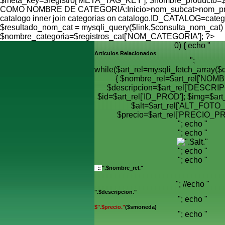
$meta_key=$registro['META_TAG_KEY']; $nombre_produ
COMO NOMBRE DE CATEGORIA:Inicio>nom_subcat>nom_prod
catalogo inner join categorias on catalogo.ID_CATALOG=ca
$resultado_nom_cat = mysqli_query($link,$consulta_nom_cat) o
$nombre_categoria=$registros_cat['NOM_CATEGORIA']; ?>
0) { echo "
Articulos Relacionados
";
while($art_rel=mysqli_fetch_array
{ $nombre_rel=$art_rel['NOM
$descripcion=$art_rel['DESCR
$id=$art_rel['ID_PROD']; $img=$art
$alt=$art_rel['ALT_FOTO
$precio=$art_rel['PRECIO_PR
"; echo "
"; echo "
"; echo "
"; echo "
".$nombre_rel."
"; //echo "
".$descripcion."
"; echo "
$".$precio."
($smoneda)
"; echo "