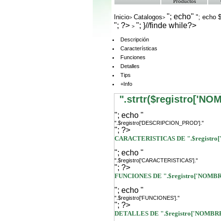
Productos
"; echo"
Inicio
Catalogos
"; echo
>
>
"; ?>
"; }//finde while?>
>
Descripción
Características
Funciones
Detalles
Tips
+Info
".strtr($registro['N
"; echo "
".$registro['DESCRIPCION_PROD']."
"; ?>
CARACTERISTICAS DE ".$registro
"; echo "
".$registro['CARACTERISTICAS']."
"; ?>
FUNCIONES DE ".$registro['NOMB
"; echo "
".$registro['FUNCIONES']."
"; ?>
DETALLES DE ".$registro['NOMBR