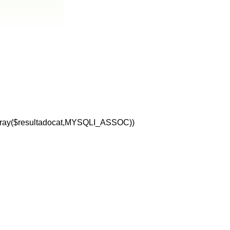
array($resultadocat,MYSQLI_ASSOC))