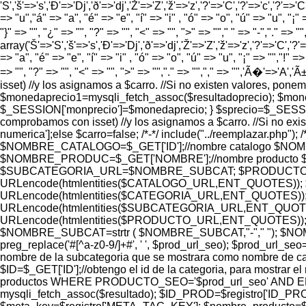
'S','š'=>'s','Ð'=>'Dj','ð'=>'dj','Ž'=>'Z','ž'=>'z','?'=>'C','?'=>'c','?'=>'C
=> "u","á" => "a", "é" => "e", "í" => "i" , "ó" => "o", "ú" => "u", "¡" =
"}" => "", "¿" => "", "?" => "", "<" => "", ">" => ""," " => "-","." =>
array('Š'=>'S','š'=>'s','Ð'=>'Dj','ð'=>'dj','Ž'=>'Z','ž'=>'z','?'=>'C','?'=>
=> "a", "é" => "e", "í" => "i" , "ó" => "o", "ú" => "u", "¡" => "","!" => 
=> "", "?" => "", "<" => "", ">" => "","." => "","," => "",'Ã�'=>'
isset) //y los asignamos a $carro. //Si no existen valores, ponem
$monedaprecio1=mysqli_fetch_assoc($resultadoprecio); $moned
$_SESSION['monprecio']=$monedaprecio; } $sprecio=$_SESSION['m
comprobamos con isset) //y los asignamos a $carro. //Si no exi
numerica'];else $carro=false; /*-*/ include("../reemplazar.
$NOMBRE_CATALOGO=$_GET['ID'];//nombre catalogo $NOMB
$NOMBRE_PRODUC=$_GET['NOMBRE'];//nombre produc
$SUBCATEGORIA_URL=$NOMBRE_SUBCAT; $PRODUCTO_UR
URLencode(htmlentities($CATALOGO_URL,ENT_QUOTES)); 
URLencode(htmlentities($CATEGORIA_URL,ENT_QUOTES))
URLencode(htmlentities($SUBCATEGORIA_URL,ENT_QUOT
URLencode(htmlentities($PRODUCTO_URL,ENT_QUOTES)); 
$NOMBRE_SUBCAT=strtr ( $NOMBRE_SUBCAT,"-"," "); $NOMB
preg_replace('#[^a-z0-9/]+#', ' ', $prod_url_seo); $prod_url_se
nombre de la subcategoria que se mostrara como nombre de ca
$ID=$_GET['ID'];//obtengo el id de la categoria, para mostrar
productos WHERE PRODUCTO_SEO='$prod_url_seo' AND EMPRESA_
mysqli_fetch_assoc($resultado); $ID_PROD=$registro['ID_PRO