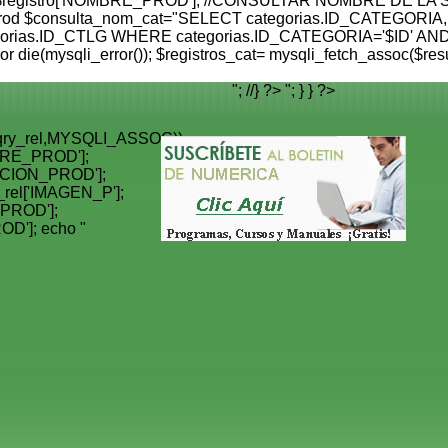
cto=$registro['NOMBRE_PROD']; //CONSULTAR NOMBRE D
 $consulta_nom_cat="SELECT categorias.ID_CATEGORIA,
tegorias.ID_CTLG WHERE categorias.ID_CATEGORIA='$ID' AND
r die(mysqli_error()); $registros_cat= mysqli_fetch_assoc($re
"; //} ?>
"; } } ?>
($qry_rel,MYSQLI_ASSOC))
BRE_PROD'];
IPCION_PROD'];
_rel['IMAGEN_P'];
_PROD'];
OD']; echo "