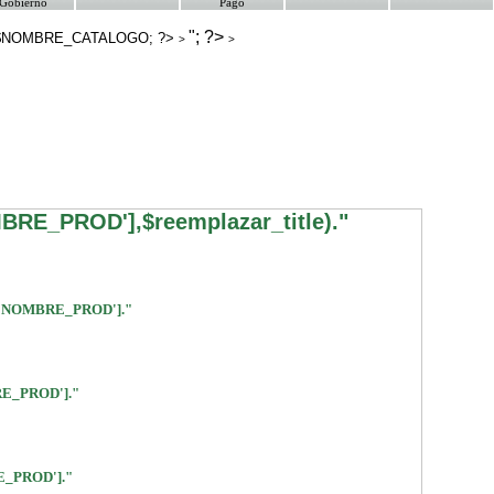
Gobierno
Pago
"; ?>
 $NOMBRE_CATALOGO; ?>
>
>
OMBRE_PROD'],$reemplazar_title)."
['NOMBRE_PROD']."
RE_PROD']."
E_PROD']."