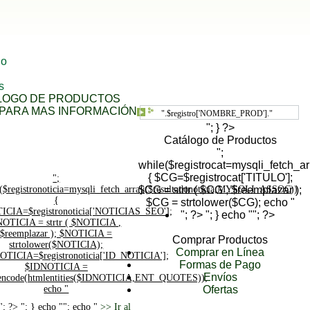
go
s
ALOGO DE PRODUCTOS
PARA MAS INFORMACIÓN
".$registro['NOMBRE_PROD']."
"; } ?>
Catálogo de Productos
";
while($registrocat=mysqli_fetch_
{ $CG=$registrocat['TITULO'];
";
($registronoticia=mysqli_fetch_array($resultadonoticia,MYSQLI_ASSOC))
$CG = strtr ( $CG , $reemplazar );
{
$CG = strtolower($CG); echo "
ICIA=$registronoticia['NOTICIAS_SEO'];
"; ?>
"; } echo ""; ?>
NOTICIA = strtr ( $NOTICIA ,
$reemplazar ); $NOTICIA =
Comprar Productos
strtolower($NOTICIA);
Comprar en Línea
OTICIA=$registronoticia['ID_NOTICIA'];
Formas de Pago
$IDNOTICIA =
Envíos
ncode(htmlentities($IDNOTICIA,ENT_QUOTES));
echo "
Ofertas
"; ?>
"; } echo ""; echo "
>> Ir al