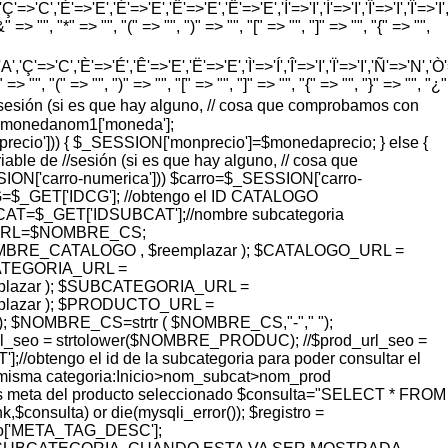
=>'C','È'=>'E','É'=>'E','Ê'=>'E','Ë'=>'E','Ì'=>'I','Í'=>'I','Î'=>'I','Ï'=>'I
=> "", "*" => "", "(" => "", ")" => "", "[" => "", "]" => "", "{" => "",
'Ç'=>'C','È'=>'É','Ê'=>'E','Ë'=>'E','Ì'=>'Í','Î'=>'I','Ï'=>'I','Ñ'=>'N','Ò'=>
> "", "(" => "", ")" => "", "[" => "", "]" => "", "{" => "", "}" => "", "¿"
 de //sesión (si es que hay alguno, // cosa que comprobamos con
$monedanom1['moneda'];
ecio'])) { $_SESSION['monprecio']=$monedaprecio; } else {
le de //sesión (si es que hay alguno, // cosa que
ESSION['carro-numerica'])) $carro=$_SESSION['carro-
DCG=$_GET['IDCG']; //obtengo el ID CATALOGO
T=$_GET['IDSUBCAT'];//nombre subcategoria
URL=$NOMBRE_CS;
_CATALOGO , $reemplazar ); $CATALOGO_URL =
CATEGORIA_URL =
plazar ); $SUBCATEGORIA_URL =
lazar ); $PRODUCTO_URL =
$NOMBRE_CS=strtr ( $NOMBRE_CS,"-"," ");
seo = strtolower($NOMBRE_PRODUC); //$prod_url_seo =
];//obtengo el id de la subcategoria para poder consultar el
a misma categoria:Inicio>nom_subcat>nom_prod
er los meta del producto seleccionado $consulta="SELECT * FROM
sulta) or die(mysqli_error()); $registro =
stro['META_TAG_DESC'];