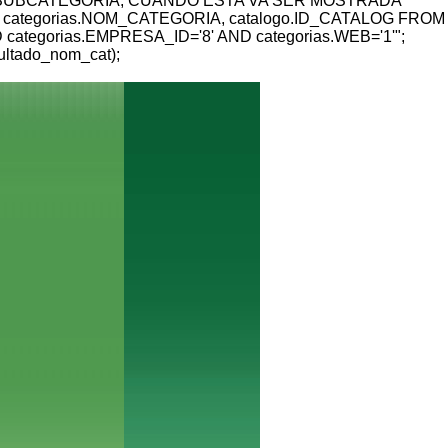
E LA SUBCATEGORIA, CUANDO ESTA VA SER MOSTRADA
 categorias.NOM_CATEGORIA, catalogo.ID_CATALOG FROM
 categorias.EMPRESA_ID='8' AND categorias.WEB='1'";
sultado_nom_cat);