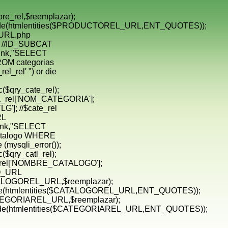
_rel,$reemplazar);
htmlentities($PRODUCTOREL_URL,ENT_QUOTES));
URL.php
]; //ID_SUBCAT
link,"SELECT
M categorias
rel' ") or die
($qry_cate_rel);
rel['NOM_CATEGORIA'];
G']; //$cate_rel
RL
link,"SELECT
alogo WHERE
(mysqli_error());
($qry_catl_rel);
el['NOMBRE_CATALOGO'];
GO_URL
LOGOREL_URL,$reemplazar);
htmlentities($CATALOGOREL_URL,ENT_QUOTES));
EGORIAREL_URL,$reemplazar);
htmlentities($CATEGORIAREL_URL,ENT_QUOTES));