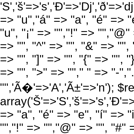
'S','š'=>'s','Ð'=>'Dj','ð'=>'d
=> "u","á" => "a", "é" => "e
"u", "¡" => "","!" => "","@"
=> "", "^" => "", "&" => "", "
=> "", "]" => "", "{" => "", 
=> "", ">" => ""," " => "-","
"",'Ã�'=>'A','Ã±'=>'n'); $r
array('Š'=>'S','š'=>'s','Ð'=>'
=> "a", "é" => "e", "í" => "
"","!" => "","@" => "", "#" 