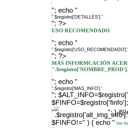
"; echo "
".$registro['DETALLES']."
"; ?>
USO RECOMENDADO
"; echo "
".$registro['USO_RECOMENDADO'].
"; ?>
MÁS INFORMCACIÓN ACER
".$registro['NOMBRE_PROD']
"; echo "
".$registro['MAS_INFO']."
"; $ALT_INFO=$registro['a
$FINFO=$registro['finfo'
"
"; } i
$FINFO!='' ) { echo "
Ver A