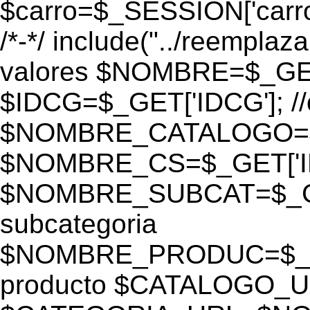
$carro=$_SESSION['carro-
/*-*/ include("../reemplaza
valores $NOMBRE=$_GE
$IDCG=$_GET['IDCG']; /
$NOMBRE_CATALOGO=$_GE
$NOMBRE_CS=$_GET['IDC
$NOMBRE_SUBCAT=$_GET
subcategoria
$NOMBRE_PRODUC=$_GE
producto $CATALOGO