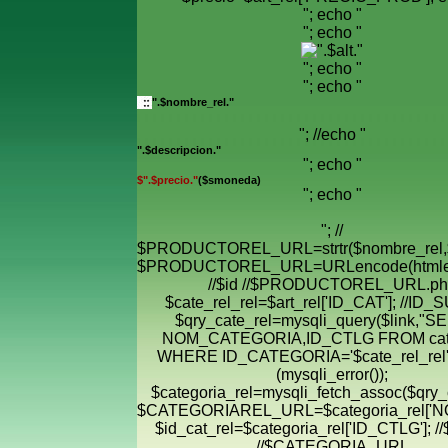
"; echo "
"; echo "
"; echo "
"; echo "
".$nombre_rel."
"; //echo "
".$descripcion."
"; echo "
$".$precio."
($smoneda)
"; echo "
"; //
$PRODUCTOREL_URL=strtr($nombre_rel,$
$PRODUCTOREL_URL=URLencode(htmle
//$id //$PRODUCTOREL_URL.ph
$cate_rel_rel=$art_rel['ID_CAT']; //ID
$qry_cate_rel=mysqli_query($link,"
NOM_CATEGORIA,ID_CTLG FROM cate
WHERE ID_CATEGORIA='$cate_rel_rel' "
(mysqli_error());
$categoria_rel=mysqli_fetch_assoc($qry_c
$CATEGORIAREL_URL=$categoria_rel['
$id_cat_rel=$categoria_rel['ID_CTLG']; //
//$CATEGORIA_URL