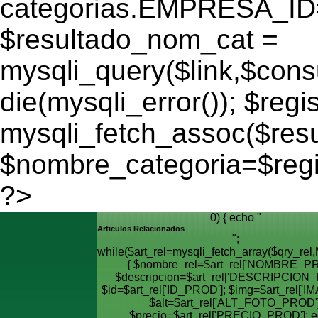
categorias.EMPRESA_ID='
$resultado_nom_cat =
mysqli_query($link,$cons
die(mysqli_error()); $regi
mysqli_fetch_assoc($res
$nombre_categoria=$reg
?>
0) { echo "
Articulos Relacionados
";
while($art_rel=mysqli_fetch_array($qry_
{ $nombre_rel=$art_rel['NOMBRE_PR
$descripcion=$art_rel['DESCRIPCION_
$id=$art_rel['ID_PROD']; $img=$art_rel['I
$alt=$art_rel['ALT_FOTO_PROD']
$precio=$art_rel['PRECIO_PROD']; e