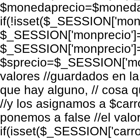
$monedaprecio=$monedapr
if(!isset($_SESSION['monp
$_SESSION['monprecio']=
$_SESSION['monprecio']
$sprecio=$_SESSION['mon
valores //guardados en la 
que hay alguno, // cosa 
//y los asignamos a $carro
ponemos a false //el valo
if(isset($_SESSION['carro