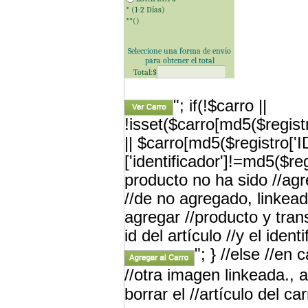
* (1-2 Días)
**(
)
Seleccione una forma de envío
para obtener el total
Total:$
"; if(!$carro ||
!isset($carro[md5($registr
|| $carro[md5($registro['
['identificador']!=md5($re
producto no ha sido //a
//de no agregado, linkead
agregar //producto y tran
id del artículo //y el iden
"; } //else //en
//otra imagen linkeada., a
borrar el //artículo del car