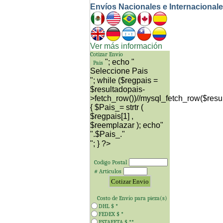
Envíos Nacionales e Internacional
Ver más información
Cotizar Envío
"; echo "
Pais
"; while ($regpais =
$resultadopais-
>fetch_row())//mysql_fetch_row($resu
{ $Pais_= strtr (
$regpais[1] ,
$reemplazar ); echo"
"; } ?>
Codigo Postal
# Articulos
Costo de Envío para
pieza(s)
DHL $
*
FEDEX $
*
ESTAFETA $
**