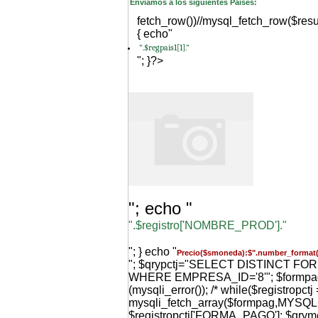
Enviamos a los siguientes Paises:
fetch_row())//mysql_fetch_row($resu
{ echo"
".$regpais1[1]."
"; }?>
"; echo "
".$registro['NOMBRE_PROD']."
"; } echo "
Precio($smoneda):$".number_format(
"; $qrypctj="SELECT DISTINCT F
WHERE EMPRESA_ID='8'"; $formpag=m
(mysqli_error()); /* while($registropctj 
mysqli_fetch_array($formpag,MYS
$registropctj['FORMA_PAGO']; $qr