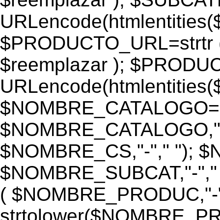
URLencode(htmlentiti
$PRODUCTO_URL=strtr
$reemplazar ); $PROD
URLencode(htmlentiti
$NOMBRE_CATALOGO=st
$NOMBRE_CATALOGO,"-",
$NOMBRE_CS,"-"," "); 
$NOMBRE_SUBCAT,"-","
( $NOMBRE_PRODUC,"-","
strtolower($NOMBRE_PRO