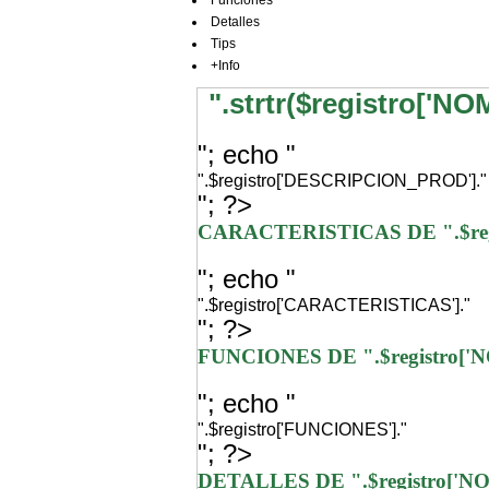
Funciones
Detalles
Tips
+Info
".strtr($registro['N
"; echo "
".$registro['DESCRIPCION_PROD']."
"; ?>
CARACTERISTICAS DE ".$re
"; echo "
".$registro['CARACTERISTICAS']."
"; ?>
FUNCIONES DE ".$registro[
"; echo "
".$registro['FUNCIONES']."
"; ?>
DETALLES DE ".$registro['