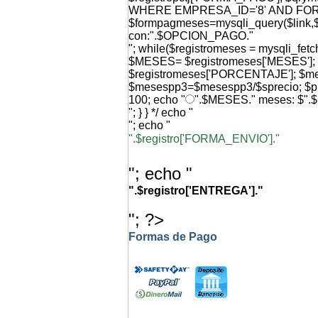
WHERE EMPRESA_ID='8' AND FO
$formpagmeses=mysqli_query($link,$q
con:".$OPCION_PAGO."
"; while($registromeses = mysqli_f
$MESES= $registromeses['MESES'
$registromeses['PORCENTAJE']; $
$mesespp3=$mesespp3/$sprecio; $p
100; echo "
".$MESES." meses: $".
"; } } */ echo "
"; echo "
".$registro['FORMA_ENVIO']."
"; echo "
".$registro['ENTREGA']."
"; ?>
Formas de Pago