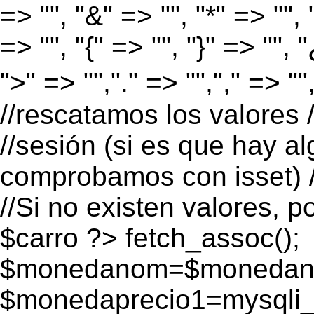
=> "", "&" => "", "*" => "", "
=> "", "{" => "", "}" => "", 
">" => "","." => "","," => "
//rescatamos los valores 
//sesión (si es que hay a
comprobamos con isset) /
//Si no existen valores, p
$carro ?>
fetch_assoc();
$monedanom=$monedano
$monedaprecio1=mysqli_f