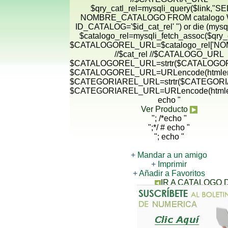
$qry_catl_rel=mysqli_query($link,"
NOMBRE_CATALOGO FROM catalogo
ID_CATALOG='$id_cat_rel' ") or die (mysqli
$catalogo_rel=mysqli_fetch_assoc($qry_c
$CATALOGOREL_URL=$catalogo_rel['N
//$cat_rel //$CATALOGO_URL
$CATALOGOREL_URL=strtr($CATALOGORE
$CATALOGOREL_URL=URLencode(htmlen
$CATEGORIAREL_URL=strtr($CATEGORIA
$CATEGORIAREL_URL=URLencode(htmle
echo "
Ver Producto
"; /*echo "
";*/ # echo "
"; echo "
+
Mandar a un amigo
+
Imprimir
+
Añadir a Favoritos
IR A CATALOGO
CONTACTANOS PARA 