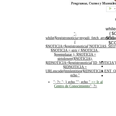
"
while
{ $
";
while($registronoticia=mysqli_fetch_array($
$CG =
{
$CG
$NOTICIA=$registronoticia['NOTICIAS_SEO'
$NOTICIA = strtr ( $NOTICIA ,
$reemplazar ); $NOTICIA =
strtolower($NOTICIA);
$IDNOTICIA=$registronoticia['ID_NOTICIA']
$IDNOTICIA =
URLencode(htmlentities($IDNOTICIA,ENT_
echo "
"; ?>
"; } echo ""; echo "
>> Ir al
Centro de Conocimiento
"; ?>