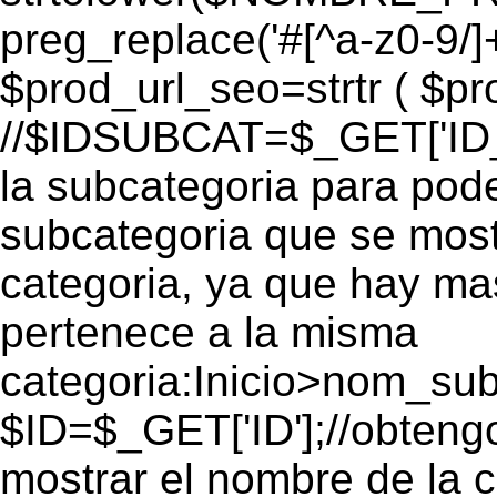
preg_replace('#[^a-z0-9/]+
$prod_url_seo=strtr ( $pro
//$IDSUBCAT=$_GET['ID_S
la subcategoria para pode
subcategoria que se mos
categoria, ya que hay ma
pertenece a la misma
categoria:Inicio>nom_s
$ID=$_GET['ID'];//obtengo
mostrar el nombre de la 