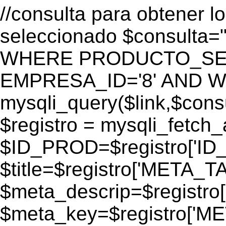
//consulta para obtener l
seleccionado $consulta
WHERE PRODUCTO_SEO=
EMPRESA_ID='8' AND WEB
mysqli_query($link,$consul
$registro = mysqli_fetch_
$ID_PROD=$registro['ID
$title=$registro['META_T
$meta_descrip=$registr
$meta_key=$registro['M