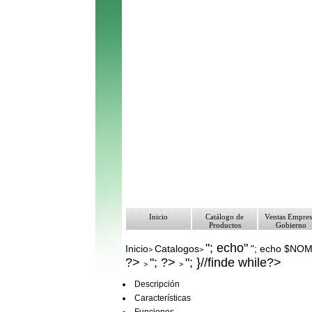
Inicio
Catálogo de
Ventas Empres
Productos
Gobierno
"; echo"
Inicio
Catalogos
"; echo $NO
>
>
?>
"; ?>
"; }//finde while?>
>
>
Descripción
Características