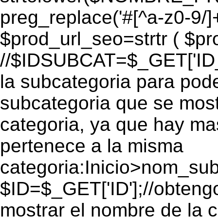
preg_replace('#[^a-z0-9/]+
$prod_url_seo=strtr ( $pro
//$IDSUBCAT=$_GET['ID_S
la subcategoria para pode
subcategoria que se mos
categoria, ya que hay ma
pertenece a la misma
categoria:Inicio>nom_s
$ID=$_GET['ID'];//obtengo
mostrar el nombre de la 