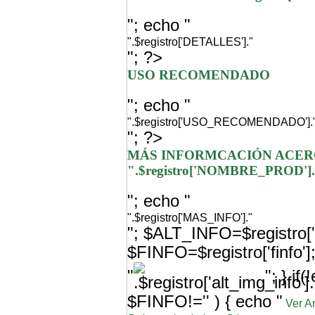
"; echo "
".$registro['DETALLES']."
"; ?>
USO RECOMENDADO
"; echo "
".$registro['USO_RECOMENDADO'].
"; ?>
MÁS INFORMCACIÓN ACER
".$registro['NOMBRE_PROD']
"; echo "
".$registro['MAS_INFO']."
"; $ALT_INFO=$registro['a
$FINFO=$registro['finfo'
"
"; } i
$FINFO!='' ) { echo "
Ver A