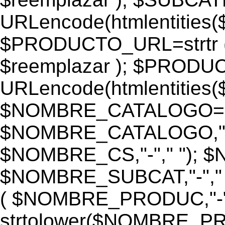
URLencode(htmlentiti
$PRODUCTO_URL=strtr
$reemplazar ); $PROD
URLencode(htmlentiti
$NOMBRE_CATALOGO=st
$NOMBRE_CATALOGO,"-",
$NOMBRE_CS,"-"," "); 
$NOMBRE_SUBCAT,"-","
( $NOMBRE_PRODUC,"-","
strtolower($NOMBRE_PRO