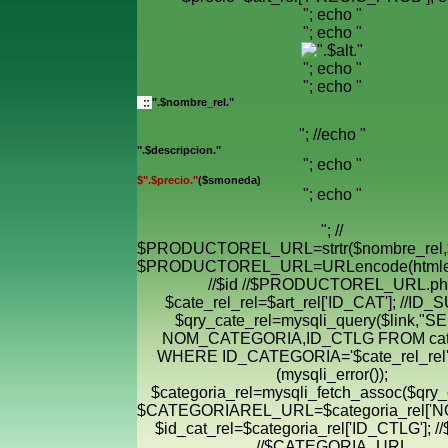
"; echo "
"; echo "
"; echo "
"; echo "
".$nombre_rel."
"; //echo "
".$descripcion."
"; echo "
$".$precio."
($smoneda)
"; echo "
"; //
$PRODUCTOREL_URL=strtr($nombre_rel,$
$PRODUCTOREL_URL=URLencode(htmle
//$id //$PRODUCTOREL_URL.ph
$cate_rel_rel=$art_rel['ID_CAT']; //ID
$qry_cate_rel=mysqli_query($link,"
NOM_CATEGORIA,ID_CTLG FROM cate
WHERE ID_CATEGORIA='$cate_rel_rel' "
(mysqli_error());
$categoria_rel=mysqli_fetch_assoc($qry_c
$CATEGORIAREL_URL=$categoria_rel['
$id_cat_rel=$categoria_rel['ID_CTLG']; //
//$CATEGORIA_URL