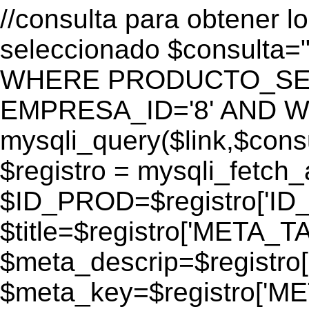
//consulta para obtener l
seleccionado $consulta
WHERE PRODUCTO_SEO=
EMPRESA_ID='8' AND WEB
mysqli_query($link,$consul
$registro = mysqli_fetch_
$ID_PROD=$registro['ID
$title=$registro['META_T
$meta_descrip=$registr
$meta_key=$registro['M