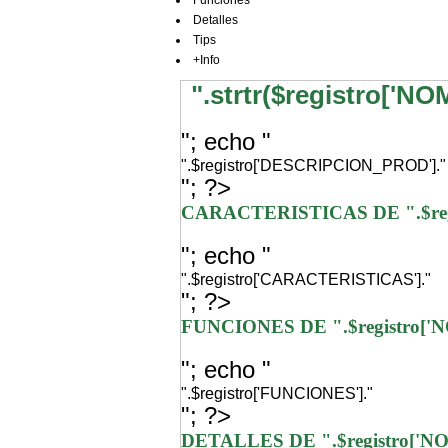
Funciones
Detalles
Tips
+Info
".strtr($registro['N
"; echo "
".$registro['DESCRIPCION_PROD']."
"; ?>
CARACTERISTICAS DE ".$re
"; echo "
".$registro['CARACTERISTICAS']."
"; ?>
FUNCIONES DE ".$registro[
"; echo "
".$registro['FUNCIONES']."
"; ?>
DETALLES DE ".$registro['