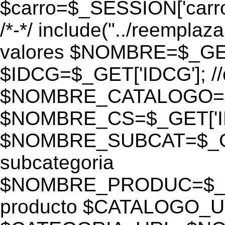
$carro=$_SESSION['carro-
/*-*/ include("../reemplaza
valores $NOMBRE=$_GE
$IDCG=$_GET['IDCG']; /
$NOMBRE_CATALOGO=$_GE
$NOMBRE_CS=$_GET['IDC
$NOMBRE_SUBCAT=$_GET
subcategoria
$NOMBRE_PRODUC=$_GE
producto $CATALOGO