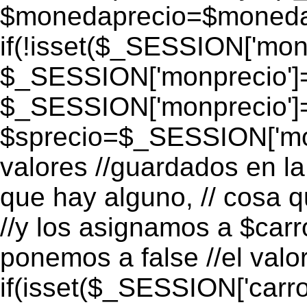
$monedaprecio=$monedapr
if(!isset($_SESSION['monp
$_SESSION['monprecio']=
$_SESSION['monprecio']
$sprecio=$_SESSION['mon
valores //guardados en la 
que hay alguno, // cosa 
//y los asignamos a $carro
ponemos a false //el valo
if(isset($_SESSION['carro