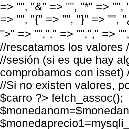
=> "", "&" => "", "*" => "", "
=> "", "{" => "", "}" => "", 
">" => "","." => "","," => "
//rescatamos los valores 
//sesión (si es que hay a
comprobamos con isset) /
//Si no existen valores, p
$carro ?>
fetch_assoc();
$monedanom=$monedano
$monedaprecio1=mysqli_f