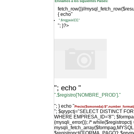
Enviamos a los siguientes Paises:
fetch_row())//mysql_fetch_row($resu
{ echo"
".$regpais1[1]."
"; }?>
"; echo "
".$registro['NOMBRE_PROD']."
"; } echo "
Precio($smoneda):$".number_format(
"; $qrypctj="SELECT DISTINCT F
WHERE EMPRESA_ID='8'"; $formpag=m
(mysqli_error()); /* while($registropctj 
mysqli_fetch_array($formpag,MYS
$registropctj['FORMA_PAGO']; $qr