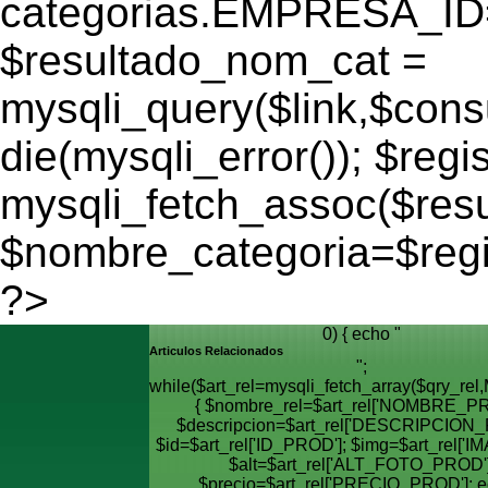
categorias.EMPRESA_ID='
$resultado_nom_cat =
mysqli_query($link,$cons
die(mysqli_error()); $regi
mysqli_fetch_assoc($res
$nombre_categoria=$reg
?>
0) { echo "
Articulos Relacionados
";
while($art_rel=mysqli_fetch_array($qry_
{ $nombre_rel=$art_rel['NOMBRE_PR
$descripcion=$art_rel['DESCRIPCION_
$id=$art_rel['ID_PROD']; $img=$art_rel['I
$alt=$art_rel['ALT_FOTO_PROD']
$precio=$art_rel['PRECIO_PROD']; e