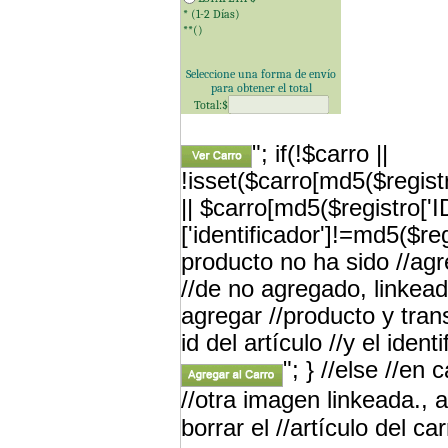
* (1-2 Días)
**(
)
Seleccione una forma de envío
para obtener el total
Total:$
"; if(!$carro ||
!isset($carro[md5($registr
|| $carro[md5($registro['
['identificador']!=md5($re
producto no ha sido //a
//de no agregado, linkead
agregar //producto y tran
id del artículo //y el iden
"; } //else //en
//otra imagen linkeada., a
borrar el //artículo del car