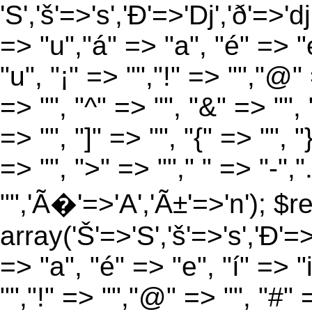
'S','š'=>'s','Ð'=>'Dj','ð'=>'d
=> "u","á" => "a", "é" => "e
"u", "¡" => "","!" => "","@"
=> "", "^" => "", "&" => "", "
=> "", "]" => "", "{" => "", 
=> "", ">" => ""," " => "-","
"",'Ã�'=>'A','Ã±'=>'n'); $r
array('Š'=>'S','š'=>'s','Ð'=>'
=> "a", "é" => "e", "í" => "
"","!" => "","@" => "", "#" 