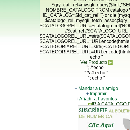
$qry_catl_rel=mysqli_query($link,"
NOMBRE_CATALOGO FROM catalogo
ID_CATALOG='$id_cat_rel' ") or die (mysqli
$catalogo_rel=mysqli_fetch_assoc($qry_c
$CATALOGOREL_URL=$catalogo_rel['N
//$cat_rel //$CATALOGO_URL
$CATALOGOREL_URL=strtr($CATALOGORE
$CATALOGOREL_URL=URLencode(htmlen
$CATEGORIAREL_URL=strtr($CATEGORIA
$CATEGORIAREL_URL=URLencode(htmle
echo "
Ver Producto
"; /*echo "
";*/ # echo "
"; echo "
+
Mandar a un amigo
+
Imprimir
+
Añadir a Favoritos
IR A CATALOGO
CONTACTANOS PARA 