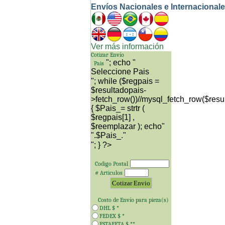
Envíos Nacionales e Internacional
Ver más información
Cotizar Envío
"; echo "
Pais
"; while ($regpais =
$resultadopais-
>fetch_row())//mysql_fetch_row($resu
{ $Pais_= strtr (
$regpais[1] ,
$reemplazar ); echo"
"; } ?>
Codigo Postal
# Articulos
Costo de Envío para
pieza(s)
DHL $
*
FEDEX $
*
ESTAFETA $
**