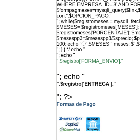
WHERE EMPRESA_ID='8' AND FO
$formpagmeses=mysqli_query($link,$q
con:".$OPCION_PAGO."
"; while($registromeses = mysqli_f
$MESES= $registromeses['MESES'
$registromeses['PORCENTAJE']; $
$mesespp3=$mesespp3/$sprecio; $p
100; echo "
".$MESES." meses: $".
"; } } */ echo "
"; echo "
".$registro['FORMA_ENVIO']."
"; echo "
".$registro['ENTREGA']."
"; ?>
Formas de Pago