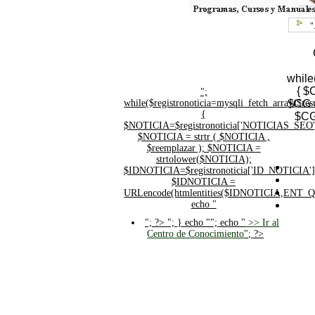
"
while
{ $
";
while($registronoticia=mysqli_fetch_array($
$CG =
{
$CG
$NOTICIA=$registronoticia['NOTICIAS_SEO'
$NOTICIA = strtr ( $NOTICIA ,
$reemplazar ); $NOTICIA =
strtolower($NOTICIA);
$IDNOTICIA=$registronoticia['ID_NOTICIA']
$IDNOTICIA =
URLencode(htmlentities($IDNOTICIA,ENT_
echo "
"; ?>
"; } echo ""; echo "
>> Ir al
Centro de Conocimiento
"; ?>