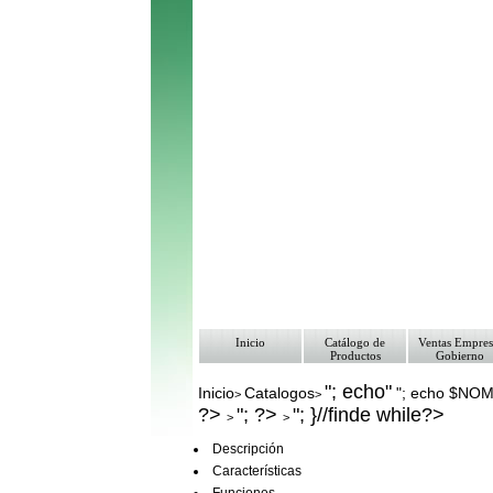
Inicio
Catálogo de
Ventas Empres
Productos
Gobierno
"; echo"
Inicio
Catalogos
"; echo $NO
>
>
?>
"; ?>
"; }//finde while?>
>
>
Descripción
Características