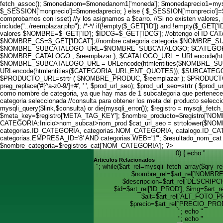
fetch_assoc(); $monedanom=$monedanom1['moneda']; $monedaprecio1=mysqli_
$_SESSION['monprecio']=$monedaprecio; } else { $_SESSION['monprecio']=$mo
comprobamos con isset) //y los asignamos a $carro. //Si no existen valores, 
include("../reemplazar.php"); /*-*/ if(!empty($_GET['ID']) and !empty($_GET
valores $NOMBRE=$_GET['ID']; $IDCG=$_GET['IDCG']; //obtengo el I
$NOMBRE_CS=$_GET['IDCAT'];//nombre categoria categoria $NOMBRE_
$NOMBRE_SUBCATALOGO_URL=$NOMBRE_SUBCATALOGO; $CATEGORI
$NOMBRE_CATALOGO , $reemplazar ); $CATALOGO_URL = URLencode(h
$NOMBRE_SUBCATALOGO_URL = URLencode(htmlentities($NOMBRE_SUB
URLencode(htmlentities($CATEGORIA_URL,ENT_QUOTES)); $SUBCATEGO
$PRODUCTO_URL=strtr ( $NOMBRE_PRODUC, $reemplazar ); $PRODUCTO_U
preg_replace('#[^a-z0-9/]+#', ' ', $prod_url_seo); $prod_url_seo=strtr ( $pr
como nombre de categoria, ya que hay mas de 1 subcategoria que pertenece
categoria seleccionada //consulta para obtener los meta del producto 
mysqli_query($link,$consulta) or die(mysqli_error()); $registro = mysqli_f
$meta_key=$registro['META_TAG_KEY']; $nombre_producto=$regist
CATEGORIA:Inicio>nom_subcat>nom_prod $cat_url_seo = strtolower($NOMBRE_CS
categorias.ID_CATEGORIA, categorias.NOM_CATEGORIA, catalogo.ID_CAT
categorias.EMPRESA_ID='8' AND categorias.WEB='1'"; $resultado_nom_cat = 
$nombre_categoria=$registros_cat['NOM_CATEGORIA']; ?>
0) { echo "
Articulos Relacionados
"; while($art_rel=mysqli_fetch_array($qry
$nombre_rel=$art_rel['NOMBR
$descripcion=$art_rel['DESCRIP
$id=$art_rel['ID_PROD']; $img=$art_r
$alt=$art_rel['ALT_FOTO_P
$precio=$art_rel['PRECIO_PROD
"; echo "
"; echo "