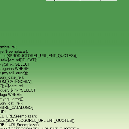
mbre_rel;
l,$reemplazar);
ities($PRODUCTOREL_URL,ENT_QUOTES));
l=$art_rel['ID_CAT'];
ery($link,"SELECT
tegorias WHERE
(mysqli_error());
qry_cate_rel);
NOM_CATEGORIA'];
]; //$cate_rel
query($link,"SELECT
logo WHERE
ysqli_error());
qry_catl_rel);
OMBRE_CATALOGO'];
_URL
_URL,$reemplazar);
ities($CATALOGOREL_URL,ENT_QUOTES));
EL_URL,$reemplazar);