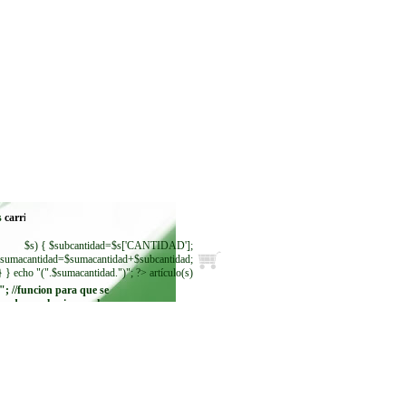
s
$s) { $subcantidad=$s['CANTIDAD'];
sumacantidad=$sumacantidad+$subcantidad;
} } echo "(".$sumacantidad.")"; ?> artículo(s)
"; //funcion para que se
ando se seleccione. echo
"
"; while ($regmoneda =
$resultadomoneda-
>fetch_row()) { echo"
"; } ?>