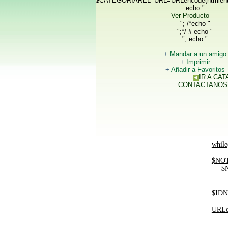
$CATEGORIAREL_URL=URLencode(htmlent
echo "
Ver Producto
"; /*echo "
";*/ # echo "
"; echo "
+
Mandar a un amigo
+
Imprimir
+
Añadir a Favoritos
IR A CA
CONTACTANOS
while
$NOT
$
$IDN
URLe