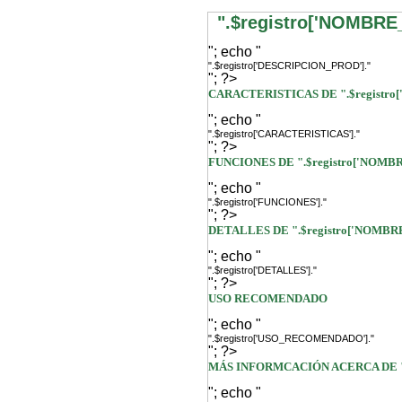
".$registro['NOMBRE
"; echo "
".$registro['DESCRIPCION_PROD']."
"; ?>
CARACTERISTICAS DE ".$registro
"; echo "
".$registro['CARACTERISTICAS']."
"; ?>
FUNCIONES DE ".$registro['NOMB
"; echo "
".$registro['FUNCIONES']."
"; ?>
DETALLES DE ".$registro['NOMBR
"; echo "
".$registro['DETALLES']."
"; ?>
USO RECOMENDADO
"; echo "
".$registro['USO_RECOMENDADO']."
"; ?>
MÁS INFORMCACIÓN ACERCA DE ".
"; echo "