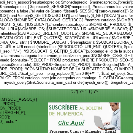
fetch_assoc($resultadoprecio); $monedaprecio=$monedaprecio1['precio']; i
nedaprecio; } $sprecio=$_SESSION['monprecio']; //rescatamos los valores //
ponemos a false //el valor de $carro if(isset($_SESSION['carro-numerica'])) $
['IDCG']) and !empty($_GET['IDSUBCTLG']) and !empty($_GET['IDCAT']) and !em
D CATALOGO $NOMBRE_CATALOGO=$_GET['IDCG'];//nombre catalogo $NOM
SUBCAT=$_GET['IDSUBCAT'];//nombre subcategoria $NOMBRE_PRODUC=$
A_URL=$NOMBRE_CS; $SUBCATEGORIA_URL=$NOMBRE_SUBCAT; $PR
tmlentities($CATALOGO_URL,ENT_QUOTES)); $NOMBRE_SUBCATALOGO_UR
CATALOGO_URL,ENT_QUOTES)); $CATEGORIA_URL=strtr ( $NOMBRE_CS
RIA_URL=strtr ( $NOMBRE_SUBCAT , $reemplazar ); $SUBCATEGORIA_U
RL = URLencode(htmlentities($PRODUCTO_URL,ENT_QUOTES)); $prod_ur
od_url_seo," ","-"); //$IDSUBCAT=$_GET['ID_SUBCAT'];//obtengo el id de la sub
 a la misma categoria:Inicio>nom_subcat>nom_prod $NOMBRE_CS=$_GET['IDCAT
seleccionado $consulta="SELECT * FROM productos WHERE PRODUCTO_SEO='$
etch_assoc($resultado); $ID_PROD=$registro['ID_PROD']; $title=$registro['M
ro['NOMBRE_PROD']; //CONSULTAR NOMBRE DE LA SUBCATEGORIA, CUA
); //$cat_url_seo = preg_replace('#[^a-z0-9/]+#', ' ', $cat_url_seo); $cat
ALOG FROM catalogo inner join categorias on catalogo.ID_CATALOG=cat
mysqli_query($link,$consulta_nom_cat) or die(mysqli_error()); $registros_
"; //} ?>
"; } } ?>
_rel,MYSQLI_ASSOC)) {
E_PROD'];
CION_PROD'];
el['IMAGEN_P'];
ROD'];
']; echo "