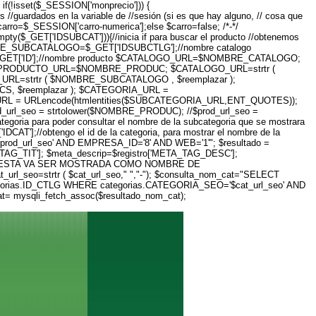
f(!isset($_SESSION['monprecio'])) {
guardados en la variable de //sesión (si es que hay alguno, // cosa que
carro=$_SESSION['carro-numerica'];else $carro=false; /*-*/
pty($_GET['IDSUBCAT'])){//inicia if para buscar el producto //obtenemos
BRE_SUBCATALOGO=$_GET['IDSUBCTLG'];//nombre catalogo
_GET['ID'];//nombre producto $CATALOGO_URL=$NOMBRE_CATALOGO;
ODUCTO_URL=$NOMBRE_PRODUC; $CATALOGO_URL=strtr (
L=strtr ( $NOMBRE_SUBCATALOGO , $reemplazar );
, $reemplazar ); $CATEGORIA_URL =
RL = URLencode(htmlentities($SUBCATEGORIA_URL,ENT_QUOTES));
l_seo = strtolower($NOMBRE_PRODUC); //$prod_url_seo =
categoria para poder consultar el nombre de la subcategoria que se mostrara
'];//obtengo el id de la categoria, para mostrar el nombre de la
prod_url_seo' AND EMPRESA_ID='8' AND WEB='1'"; $resultado =
ETA_TAG_TIT']; $meta_descrip=$registro['META_TAG_DESC'];
NDO ESTA VA SER MOSTRADA COMO NOMBRE DE
_url_seo=strtr ( $cat_url_seo," ","-"); $consulta_nom_cat="SELECT
egorias.ID_CTLG WHERE categorias.CATEGORIA_SEO='$cat_url_seo' AND
cat= mysqli_fetch_assoc($resultado_nom_cat);