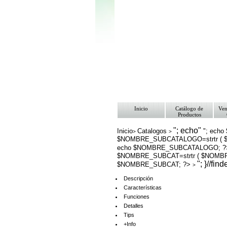
Inicio
Catálogo de
Ven
Productos
"; echo"
Inicio
Catalogos
"; echo
>
>
$NOMBRE_SUBCATALOGO=strtr ( $
echo $NOMBRE_SUBCATALOGO; 
$NOMBRE_SUBCAT=strtr ( $NOMBRE
"; }//fin
$NOMBRE_SUBCAT; ?>
>
Descripción
Características
Funciones
Detalles
Tips
+Info