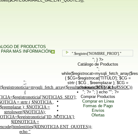
ities($CATEGORIAREL_URL,ENT_QUOTES));
TALOGO DE PRODUCTOS
 PARA MAS INFORMACIÓN
".$registro['NOMBRE_PROD']."
"; } ?>
Catálogo de Productos
";
while($registrocat=mysqli_fetch_array($
{ $CG=$registrocat['TITULO']; $CG =
";
strtr ( $CG , $reemplazar ); $CG =
($registronoticia=mysqli_fetch_array($resultadonoticia,MYSQLI_ASSOC))
strtolower($CG); echo "
"; ?>
"; } echo ""; ?>
{
Comprar Productos
ICIA=$registronoticia['NOTICIAS_SEO'];
Comprar en Línea
NOTICIA = strtr ( $NOTICIA ,
Formas de Pago
$reemplazar ); $NOTICIA =
Envíos
strtolower($NOTICIA);
Ofertas
OTICIA=$registronoticia['ID_NOTICIA'];
$IDNOTICIA =
ncode(htmlentities($IDNOTICIA,ENT_QUOTES));
echo "