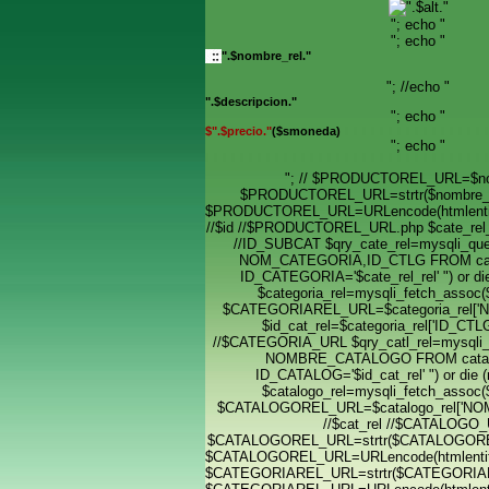
"; echo "
"; echo "
".$nombre_rel."
"; //echo "
".$descripcion."
"; echo "
$".$precio."
($smoneda)
"; echo "
"; // $PRODUCTOREL_URL=$no
$PRODUCTOREL_URL=strtr($nombre_re
$PRODUCTOREL_URL=URLencode(htmlent
//$id //$PRODUCTOREL_URL.php $cate_rel_re
//ID_SUBCAT $qry_cate_rel=mysqli_qu
NOM_CATEGORIA,ID_CTLG FROM ca
ID_CATEGORIA='$cate_rel_rel' ") or die 
$categoria_rel=mysqli_fetch_assoc($
$CATEGORIAREL_URL=$categoria_rel['
$id_cat_rel=$categoria_rel['ID_CTLG'
//$CATEGORIA_URL $qry_catl_rel=mysqli_
NOMBRE_CATALOGO FROM cata
ID_CATALOG='$id_cat_rel' ") or die (m
$catalogo_rel=mysqli_fetch_assoc($
$CATALOGOREL_URL=$catalogo_rel['N
//$cat_rel //$CATALOGO
$CATALOGOREL_URL=strtr($CATALOGOREL
$CATALOGOREL_URL=URLencode(htmlent
$CATEGORIAREL_URL=strtr($CATEGORIAR