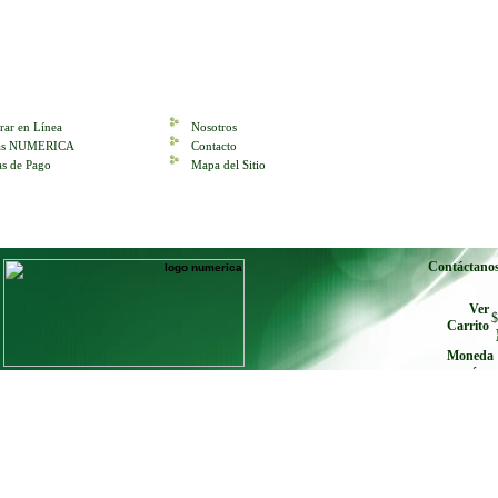
ar en Línea
Nosotros
tas NUMERICA
Contacto
s de Pago
Mapa del Sitio
Contáctano
Ver
$
Carrito
Moneda
envíe cu