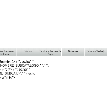
tas Empresa/
Ofertas
Envíos y Formas de
Nosotros
Bolsa de Trabajo
Gobierno
Pago
"; echo"
 $nombr; ?>
";
>
NOMBRE_SUBCATALOGO,"-"," ");
"; ?>
"; echo"
?>
";
>
>
_SUBCAT,"-"," "); echo
de while?>