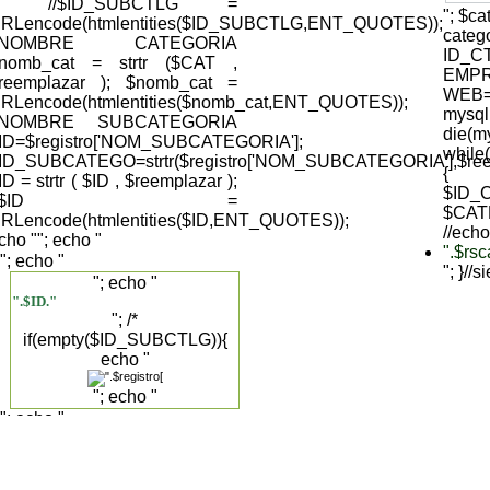
); //$ID_SUBCTLG =
"; $c
RLencode(htmlentities($ID_SUBCTLG,ENT_QUOTES));
cate
//NOMBRE CATEGORIA
ID_C
nomb_cat = strtr ($CAT ,
EMPR
reemplazar ); $nomb_cat =
WEB='
RLencode(htmlentities($nomb_cat,ENT_QUOTES));
mysql
//NOMBRE SUBCATEGORIA
die(my
ID=$registro['NOM_SUBCATEGORIA'];
while
ID_SUBCATEGO=strtr($registro['NOM_SUBCATEGORIA'],$reemp
{
ID = strtr ( $ID , $reemplazar );
$ID_C
//$ID =
$CAT
RLencode(htmlentities($ID,ENT_QUOTES));
//echo
cho "
"; echo "
".$rs
"; echo "
"; }//
"; echo "
".$ID."
"; /*
if(empty($ID_SUBCTLG)){
echo "
"; echo "
"; echo "
".$registro['DESCRIPCION_SUBCAT']."
".$registro['NOM_SUBCATEGORIA']."
"; }else{ */ echo "