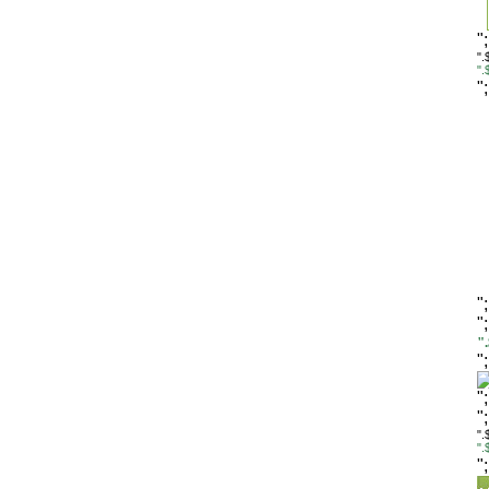
"
".
"
"
"
"
"
"
"
"
".
"
"