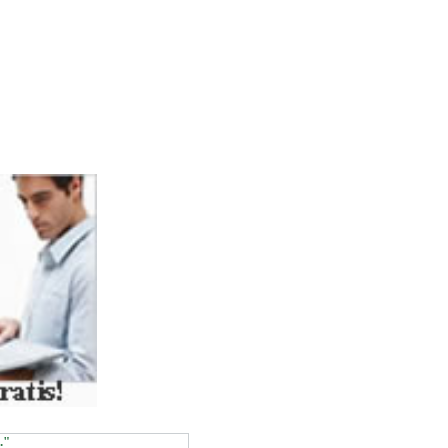
ASSOC))
."