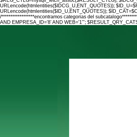
$REG_CTLG=mysqli_fetch_assoc($RESULT_CTLG); $IDCG_U=
URLencode(htmlentities($IDCG_U,ENT_QUOTES)); $ID_U=$RE
URLencode(htmlentities($ID_U,ENT_QUOTES)); $ID_CAT=$CAT
/******************encontramos categorias del subcatalo
AND EMPRESA_ID='8' AND WEB='1'"; $RESULT_QRY_CATS=mys