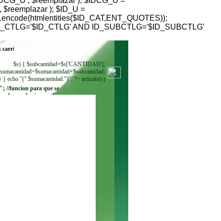
G_U , $reemplazar ); $IDCG_U =
reemplazar ); $ID_U =
RLencode(htmlentities($ID_CAT,ENT_QUOTES));
HERE ID_CTLG='$ID_CTLG' AND ID_SUBCTLG='$ID_SUBCTLG'
s
$s) { $subcantidad=$s['CANTIDAD'];
sumacantidad=$sumacantidad+$subcantidad;
} } echo "(".$sumacantidad.")"; ?> artículo(s)
"; //funcion para que se
ando se seleccione. echo
"
"; while ($regmoneda =
$resultadomoneda-
>fetch_row()) { echo"
"; } ?>