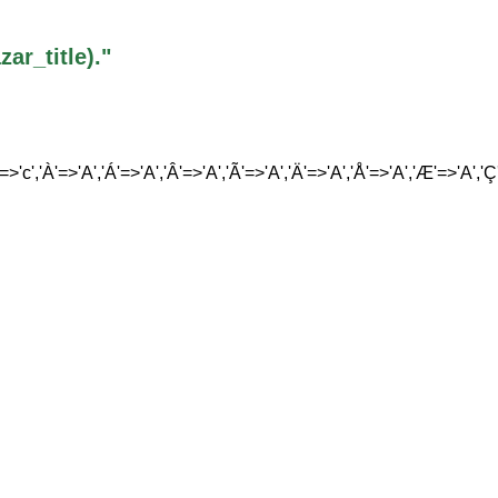
r_title)."
'=>'c','À'=>'A','Á'=>'A','Â'=>'A','Ã'=>'A','Ä'=>'A','Å'=>'A','Æ'=>'A','Ç'=>'