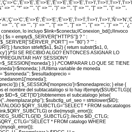
'=>'C','È'=>'E','É'=>'E','Ê'=>'E','Ë'=>'E','Ì'=>'I','Í'=>'I','Î'=>'I','Ï'=>'I
=> "", "*" => "", "(" => "", ")" => "", "[" => "", "]" => "", "{" => "",
'Ç'=>'C','È'=>'É','Ê'=>'E','Ë'=>'E','Ì'=>'Í','Î'=>'I','Ï'=>'I','Ñ'=>'N','Ò'=>
> "", "(" => "", ")" => "", "[" => "", "]" => "", "{" => "", "}" => "", "¿"
vo de conexion, lo incluyo $link=$conecta;//Conexion_bd();//invoco
) { $s = empty($_SERVER["HTTPS"]) ? '' :
 = ($_SERVER["SERVER_PORT"] == "80") ? "" :
function strleft($s1, $s2) { return substr($s1, 0,
rrency'] )/*SI SE RECIBIO ALGO? ENTONCES ASIGNAR LO
 { /*PREGUNTAR HAY SESSION*/
eda=$_SESSION['moneda']; } } /*COMPARAR LO QUE SE TIENE
a']=$moneda; } //Ultima variable de moneda
'$smoneda'"; $resultadoprecio =
monedanom1['moneda'];
ecio'])) { $_SESSION['monprecio']=$monedaprecio; } else {
l nombre del subtacatalogo si lo hay if(empty($SUBCTLG)){
o $ID=$_GET['ID'];//obtenemos el subcatalogo }else{
eemplazar.php"); $subctlg_url_seo = strtolower($ID);
ER IDCATALOGO $QRY_SUBCTLG="SELECT * FROM subcatalogos
,$QRY_SUBCTLG) or die(mysqli_error());
G_SUBCTLG['ID_SUBCTLG']; //echo $ID_CTLG;
QRY_CTLG="SELECT * FROM catalogo WHERE
sqli_error());