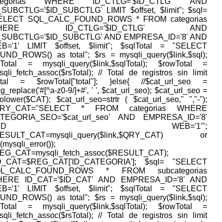
ategorias WHERE ID_CTLG='$ID_CTLG' AND
_SUBCTLG='$ID_SUBCTLG' LIMIT $offset, $limit"; $sql=
ELECT SQL_CALC_FOUND_ROWS * FROM categorias
HERE ID_CTLG='$ID_CTLG' AND
_SUBCTLG='$ID_SUBCTLG' AND EMPRESA_ID='8' AND
B='1' LIMIT $offset, $limit"; $sqlTotal = "SELECT
UND_ROWS() as total"; $rs = mysqli_query($link,$sql);
sTotal = mysqli_query($link,$sqlTotal); $rowTotal =
qli_fetch_assoc($rsTotal); // Total de registros sin limit
otal = $rowTotal["total"]; }else{ //$cat_url_seo =
g_replace('#[^a-z0-9/]+#', ' ', $cat_url_seo); $cat_url_seo =
tolower($CAT); $cat_url_seo=strtr ( $cat_url_seo," ","-");
QRY_CAT="SELECT * FROM categorias WHERE
TEGORIA_SEO='$cat_url_seo' AND EMPRESA_ID='8'
AND WEB='1'";
ESULT_CAT=mysqli_query($link,$QRY_CAT) or
(mysqli_error());
EG_CAT=mysqli_fetch_assoc($RESULT_CAT);
D_CAT=$REG_CAT['ID_CATEGORIA']; $sql= "SELECT
QL_CALC_FOUND_ROWS * FROM subcategorias
ERE ID_CAT='$ID_CAT' AND EMPRESA_ID='8' AND
B='1' LIMIT $offset, $limit"; $sqlTotal = "SELECT
UND_ROWS() as total"; $rs = mysqli_query($link,$sql);
sTotal = mysqli_query($link,$sqlTotal); $rowTotal =
qli_fetch_assoc($rsTotal); // Total de registros sin limit