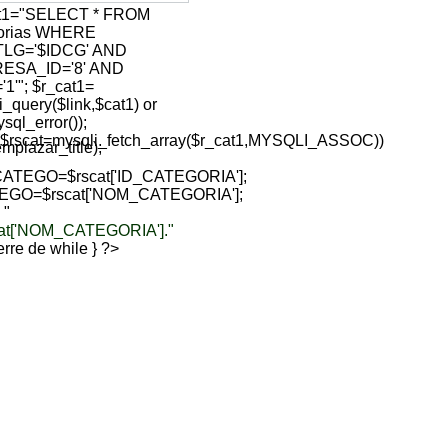
at1="SELECT * FROM
gorias WHERE
TLG='$IDCG' AND
ESA_ID='8' AND
1'"; $r_cat1=
i_query($link,$cat1) or
sql_error());
($rscat=mysqli_fetch_array($r_cat1,MYSQLI_ASSOC))
lazar_title);
ATEGO=$rscat['ID_CATEGORIA'];
EGO=$rscat['NOM_CATEGORIA'];
 "
cat['NOM_CATEGORIA']."
sierre de while } ?>