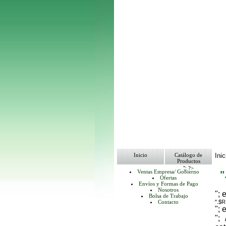
Inicio
Catálogo de
Inic
Productos
"; ?>
Ventas Empresa/ Gobierno
Ofertas
Envíos y Formas de Pago
Nosotros
"; 
Bolsa de Trabajo
Contacto
".$
"; 
";