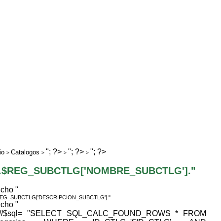
"; ?>
"; ?>
"; ?>
io
Catalogos
>
>
>
>
".$REG_SUBCTLG['NOMBRE_SUBCTLG']."
echo "
REG_SUBCTLG['DESCRIPCION_SUBCTLG']."
echo "
 //$sql= "SELECT SQL_CALC_FOUND_ROWS * FROM