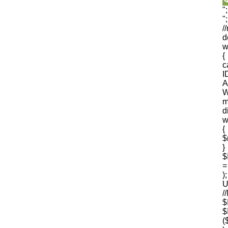
"
"
/
d
w
{
I
A
W
m
d
w
{
$
$
=
U
$
(