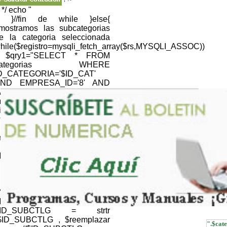
; */ echo "
; }//fin de while }else{
/mostramos las subcategorias
e la categoria seleccionada
hile($registro=mysqli_fetch_array($rs,MYSQLI_ASSOC))
 $qry1="SELECT * FROM
categorias WHERE
D_CATEGORIA='$ID_CAT'
ND EMPRESA_ID='8' AND
EB='1' "; $resultQRY =
ysqli_query($link,$qry1) or
ie(mysqli_error());
hile($registroQRY=mysqli_fetch_array($resultQRY,MYSQLI_
nomb_cat=$registroQRY['NOM_CATEGORIA'];
} //NOMBRE CATALOGO
ID_CTLG=$CTLG; $ID_CTLG
 strtr ($ID_CTLG , $reemplazar
); $ID_CTLG =
RLencode(htmlentities($ID_CTLG,ENT_QUOTES));
//NOMBRE SUBCATALOGO
ID_SUBCTLG=$SUBCTLG;
$ID_SUBCTLG = strtr
$ID_SUBCTLG , $reemplazar
".$cate