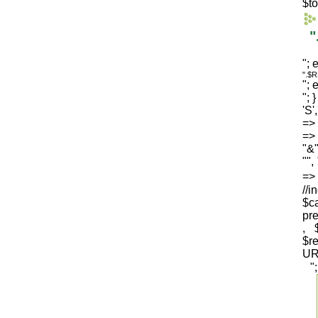
$to
"
"; 
".$
"; 
"; 
'S'
=> 
=> 
"&"
"",
=
//i
$c
pre
, 
$
UR
"