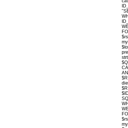
c
ID
"S
W
ID
WE
FO
$r
mys
$t
pre
str
$
CA
$R
die
$R
$I
S
WH
WE
FO
$r
mys