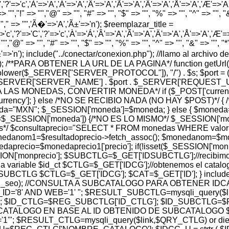
','?'=>'c','À'=>'A','Á'=>'A','Â'=>'A','Ã'=>'A','Ä'=>'A','Å'=>'A','Æ'=>'A','Ç
> "","!" => "","@" => "", "#" => "", "$" => "", "%" => "", "^" => "", "&" 
 "","," => "",'Ã�'=>'A','Ã±'=>'n'); $reemplazar_title =
'c','?'=>'C','?'=>'c','À'=>'Á','Â'=>'A','Ã'=>'A','Ä'=>'A','Å'=>'A','Æ'=>'A',
"","@" => "", "#" => "", "$" => "", "%" => "", "^" => "", "&" => "", "*" =
','Ã±'=>'n'); include("../conectar/conexion.php"); //llamo al archi
hp'); /**PARA OBTENER LA URL DE LA PAGINA*/ function getUrl(
t(strtolower($_SERVER["SERVER_PROTOCOL"]), "/") . $s; $port
_SERVER['SERVER_NAME'] . $port . $_SERVER['REQUEST_URI']; } 
SION PARA LAS MONEDAS, CONVERTIR MONEDA*/ if ($_POST['cu
rency']; } else /*NO SE RECIBIO NADA (NO HAY $POST)*/
oneda="MXN"; $_SESSION['moneda']=$moneda; } else { $mon
ESSION['moneda']) {/*NO ES LO MISMO*/ $_SESSION['moned
os*/ $consultaprecio="SELECT * FROM monedas WHERE valor= 
 $monedanom1=$resultadoprecio->fetch_assoc(); $monedanom=$
aprecio=$monedaprecio1['precio']; if(!isset($_SESSION['monpr
N['monprecio']; $SUBCTLG=$_GET['IDSUBCTLG'];//recibimos e
a variable $id_ct $CTLG=$_GET['IDCG'];//obtenemos el catalog
TLG $CTLG=$_GET['IDCG']; $CAT=$_GET['ID']; } include("../r
$subctlg_url_seo); //CONSULTA A SUBCATALOGO PARA OBTEN
'8' AND WEB='1' "; $RESULT_SUBCTLG=mysqli_query($link
 $ID_CTLG=$REG_SUBCTLG['ID_CTLG']; $ID_SUBCTLG=$RE
ATALOGO EN BASE AL ID OBTENIDO DE SUBCATALOGO $
; $RESULT_CTLG=mysqli_query($link,$QRY_CTLG) or die(my