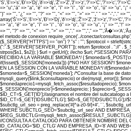
'S','š'=>'s','Ð'=>'Dj','ð'=>'dj','Ž'=>'Z','ž'=>'z','?'=>'C','?'=>'c','?'=>'C
=> "u","á" => "a", "é" => "e", "í" => "i" , "ó" => "o", "ú" => "u", "¡" =
"}" => "", "¿" => "", "?" => "", "<" => "", ">" => ""," " => "-","." =>
array('Š'=>'S','š'=>'s','Ð'=>'Dj','ð'=>'dj','Ž'=>'Z','ž'=>'z','?'=>'C','?'=>
=> "a", "é" => "e", "í" => "i" , "ó" => "o", "ú" => "u", "¡" => "","!" => 
=> "", "?" => "", "<" => "", ">" => "","." => "","," => "",'Ã�'=>'A
el metodo de conexion require_once('../conectar/consultas.p
($_SERVER["HTTPS"] == "on") ? "s" : ""; $protocol = strlef
(":".$_SERVER["SERVER_PORT"]); return $protocol . "://" . $
strpos($s1, $s2)); } $url = getUrl(); //echo $url; /*SES
RECIBIO A LA VARIABLE $MONEDA*/ { $moneda=$_POST['cur
if(!isset($_SESSION['moneda'])) {/*NO HAY SESSION*/ $m
EN LA SESSION CON LA VARIABLE MONEDA*/ if($moneda!=$_S
$smoneda=$_SESSION['moneda']; /*Consultar la base de dat
mysqli_query($link,$consultaprecio) or die(mysql_error());
$monedaprecio1=mysqli_fetch_assoc($resultadoprecio); $moned
$_SESSION['monprecio']=$monedaprecio; } $sprecio=$_SESSIO
$ID_CT=$_GET['ID'];//asignamos el nombre del subcatalogo a l
$ID_CT=$_GET['IDSUBCTLG']; $ID=$_GET['IDSUBCTLG'];//$SUBC
$subctlg_url_seo = preg_replace('#[^a-z0-9/]+#', ' ', 
WHERE SUBCTLG_SEO='$subctlg_url_seo' AND EMPRESA_ID=
$REG_SUBCTLG=mysqli_fetch_assoc($RESULT_SUBCTLG);
//CONSULTA A CATALOGO PARA OBTENER NOMBRE DEL C
ID_CATALOG='$ID_CTLG' AND EMPRESA_ID='8' AND WEB='1'"