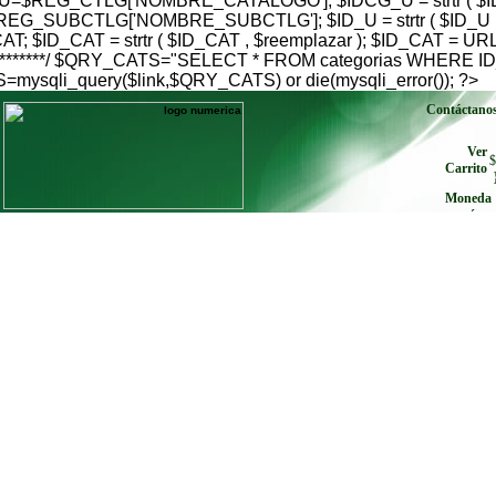
$REG_CTLG['NOMBRE_CATALOGO']; $IDCG_U = strtr ( $IDC
G_SUBCTLG['NOMBRE_SUBCTLG']; $ID_U = strtr ( $ID_U , $
; $ID_CAT = strtr ( $ID_CAT , $reemplazar ); $ID_CAT = U
go***************/ $QRY_CATS="SELECT * FROM categorias W
qli_query($link,$QRY_CATS) or die(mysqli_error()); ?>
Contáctano
Ver
$
Carrito
Moneda
envíe cu