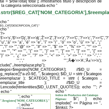
tal = $rowTotal["total"]; //mostramos titulo y descripcion de
la categoria seleccionada echo "
.strtr($REG_CAT['NOM_CATEGORIA'],$reemplaza
echo "
REG_CAT['DESCRIPCION_CAT']."
echo "
} ?>
,'š'=>'s','Ð'=>'Dj','ð'=>'dj','Ž'=>'Z','ž'=>'z','?'=>'C','?'=>'c','?'=>'C','?
"u","á" => "a", "é" => "e", "í" => "i" , "ó" => "o", "ú" => "u", "¡"
"","!" => "","@" => "", "#" => "", "$" => "", "%" => "", "^" => "",
 => "", "*" => "", "(" => "", ")" => "", "[" => "", "]" => "", "{" =>
 "}" => "", "¿" => "", "?" => "", "<" => "", ">" => ""," " => "-","."
> "","," => "",'Ã�'=>'A','Ã±'=>'n');
nclude("../reemplazar.php");
ategos=$registro['NOM_CATEGORIA']; //$ID_U =
g_replace('[^a-z0-9/]', '', $categos); $ID_U = strtr ( $categos
$reemplazar ); $CATEGO_TITLE = strtr ( $categos ,
reemplazar_title ); //$ID_U =
Lencode(htmlentities($ID_U,ENT_QUOTES)); echo "
"; /*
echo "
; echo "
Indice de Productos del Catalogo
"; echo "
$i"; } echo
Páginas:
".$registro['NOM_CATEGORIA']."
implode(" << Página >> ",
"; echo "
$links); ?>