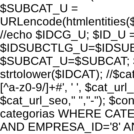
$SUBCAT_U =
URLencode(htmlentitie
//echo $IDCG_U; $ID_U 
$IDSUBCTLG_U=$IDSUB
$SUBCAT_U=$SUBCAT; $
strtolower($IDCAT); //$ca
[^a-z0-9/]+#', ' ', $cat_ur
$cat_url_seo," ","-"); 
categorias WHERE CATE
AND EMPRESA_ID='8' AND