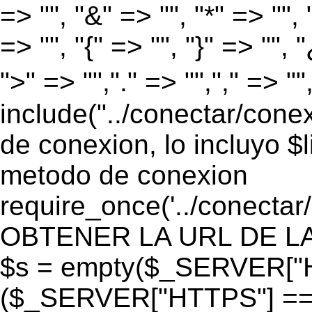
=> "", "&" => "", "*" => "", "
=> "", "{" => "", "}" => "", 
">" => "","." => "","," => "
include("../conectar/conex
de conexion, lo incluyo $
metodo de conexion
require_once('../conectar
OBTENER LA URL DE LA PA
$s = empty($_SERVER["HT
($_SERVER["HTTPS"] == "o