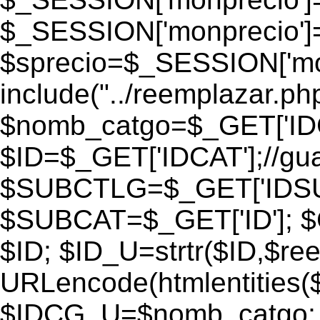
$_SESSION['monprecio']
$sprecio=$_SESSION['monp
include("../reemplazar.php"
$nomb_catgo=$_GET['IDC
$ID=$_GET['IDCAT'];//gu
$SUBCTLG=$_GET['IDSU
$SUBCAT=$_GET['ID']; $
$ID; $ID_U=strtr($ID,$re
URLencode(htmlentities
$IDCG_U=$nomb_catgo;