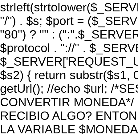
strleft(strtolower($_S
"/") . $s; $port = ($_S
"80") ? "" : (":".$_SERV
$protocol . "://" . $_SE
$_SERVER['REQUEST_URI']
$s2) { return substr($s1, 0
getUrl(); //echo $url;
CONVERTIR MONEDA*/ if 
RECIBIO ALGO? ENTON
LA VARIABLE $MONEDA*