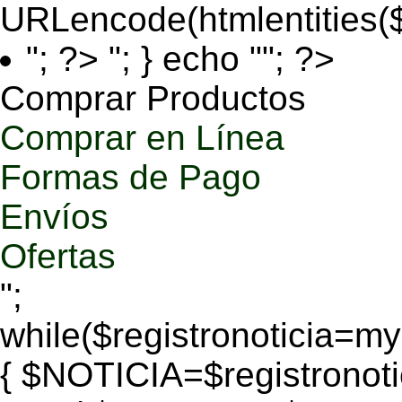
URLencode(htmlentities
"; ?>
"; } echo ""; ?>
Comprar Productos
Comprar en Línea
Formas de Pago
Envíos
Ofertas
";
while($registronoticia=
{ $NOTICIA=$registronoti