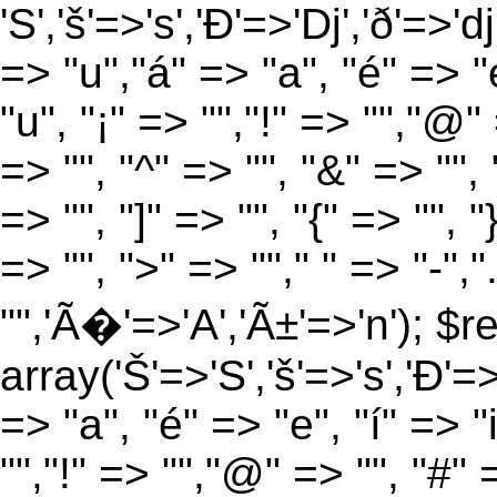
'S','š'=>'s','Ð'=>'Dj','ð'=>'d
=> "u","á" => "a", "é" => "e
"u", "¡" => "","!" => "","@"
=> "", "^" => "", "&" => "", "
=> "", "]" => "", "{" => "", 
=> "", ">" => ""," " => "-","
"",'Ã�'=>'A','Ã±'=>'n'); $r
array('Š'=>'S','š'=>'s','Ð'=>'
=> "a", "é" => "e", "í" => "
"","!" => "","@" => "", "#" 