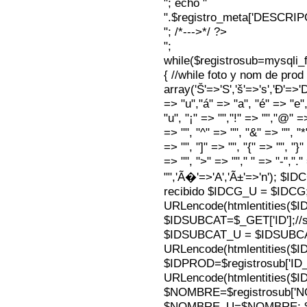
"; echo "
".$registro_meta['DESCRI
"; /*--->*/ ?>
";
while($registrosub=mysqli
{ //while foto y nom de pro
array('Š'=>'S','š'=>'s','Ð'=>'Dj'
=> "u","á" => "a", "é" => "e",
"u", "¡" => "","!" => "","@" =
=> "", "^" => "", "&" => "", "*"
=> "", "]" => "", "{" => "", "}
=> "", ">" => ""," " => "-","."
"",'Ã�'=>'A','Ã±'=>'n'); $I
recibido $IDCG_U = $IDCG
URLencode(htmlentities(
$IDSUBCAT=$_GET['ID'];//s
$IDSUBCAT_U = $IDSUBC
URLencode(htmlentities(
$IDPROD=$registrosub['I
URLencode(htmlentities(
$NOMBRE=$registrosub['
$NOMBRE_U=$NOMBRE; $N