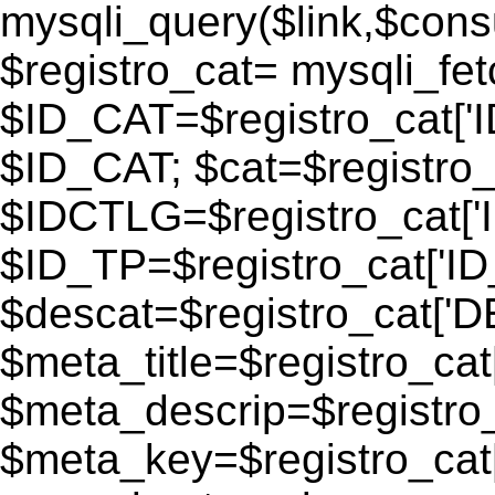
mysqli_query($link,$consu
$registro_cat= mysqli_fe
$ID_CAT=$registro_cat['
$ID_CAT; $cat=$registr
$IDCTLG=$registro_cat['
$ID_TP=$registro_cat['ID_
$descat=$registro_cat[
$meta_title=$registro_ca
$meta_descrip=$registr
$meta_key=$registro_cat