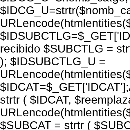
$IDCG_U=strtr($nomb_ca
URLencode(htmlentitie
$IDSUBCTLG=$_GET['IDS
recibido $SUBCTLG = str
); $IDSUBCTLG_U =
URLencode(htmlentitie
$IDCAT=$_GET['IDCAT'];/
strtr ( $IDCAT, $reempla
URLencode(htmlentitie
$SUBCAT = strtr ( $SUBC