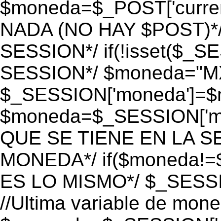
$moneda=$_POST['currenc
NADA (NO HAY $POST)*
SESSION*/ if(!isset($_S
SESSION*/ $moneda="M
$_SESSION['moneda']=$m
$moneda=$_SESSION['mo
QUE SE TIENE EN LA S
MONEDA*/ if($moneda!=$
ES LO MISMO*/ $_SESSI
//Ultima variable de mon