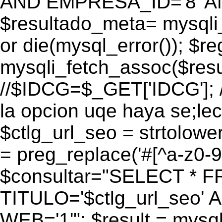
AND EMPRESA_ID='8' AN
$resultado_meta= mysqli
or die(mysql_error()); $r
mysqli_fetch_assoc($res
//$IDCG=$_GET['IDCG']; /
la opcion uqe haya se;lec
$ctlg_url_seo = strtolow
= preg_replace('#[^a-z0-9/]
$consultar="SELECT * 
TITULO='$ctlg_url_seo'
WEB='1'"; $result = mysql