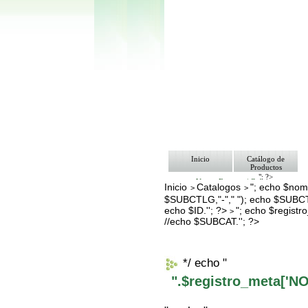
Inicio
Catálogo de
Productos
"; ?>
Ventas Empresa/ Gobierno
Inicio
Catalogos
"; echo $nomb
>
>
Ofertas
$SUBCTLG,"-"," "); echo $SUBCT
Envíos y Formas de Pago
Nosotros
echo $ID.''; ?>
"; echo $regis
>
Bolsa de Trabajo
//echo $SUBCAT.''; ?>
Contacto
*/ echo "
".$registro_meta['