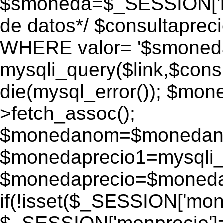
$smoneda=$_SESSION['mo
de datos*/ $consultapr
WHERE valor= '$smoneda'
mysqli_query($link,$consu
die(mysql_error()); $mo
>fetch_assoc();
$monedanom=$monedano
$monedaprecio1=mysqli_f
$monedaprecio=$monedapr
if(!isset($_SESSION['monp
$_SESSION['monprecio']=