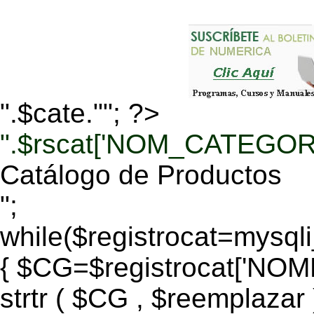
".$cate.""; ?>
".$rscat['NOM_CATEGORI
Catálogo de Productos
";
while($registrocat=mysq
{ $CG=$registrocat['N
strtr ( $CG , $reemplazar