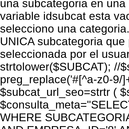
una subcategoria en una c
variable idsubcat esta vac
selecciono una categoria.
UNICA subcategoria que p
seleccionada por el usua
strtolower($SUBCAT); //$
preg_replace('#[^a-z0-9/]+
$subcat_url_seo=strtr ( $s
$consulta_meta="SELEC
WHERE SUBCATEGORIA_S