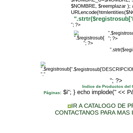
$NOMBRE, $reemplazar );
URLencode(htmlentities(
".strtr($registrosu
"; ?>
".$registr
"; ?>
"; ?>
".strtr($r
".$registrosub['DESCRIPCI
"."
"; ?>
Indice de Productos del
$i"; } echo implode(" << Pá
Páginas:
IR A CATALOGO DE 
CONTACTANOS PARA MAS 