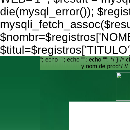
die(mysql_error()); $regis
mysqli_fetch_assoc($resu
$nombr=$registros['NO
$titul=$registros['TITULO'
"; echo ""; echo ""; echo ""; */ } /* c
y nom de prod*/ //