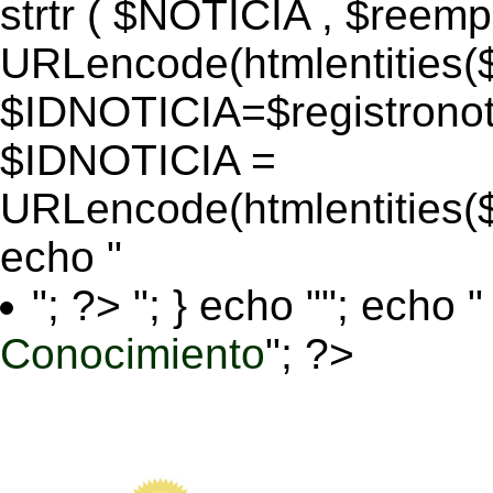
strtr ( $NOTICIA , $reem
URLencode(htmlentitie
$IDNOTICIA=$registronoti
$IDNOTICIA =
URLencode(htmlentitie
echo "
"; ?>
"; } echo ""; echo "
Conocimiento
"; ?>