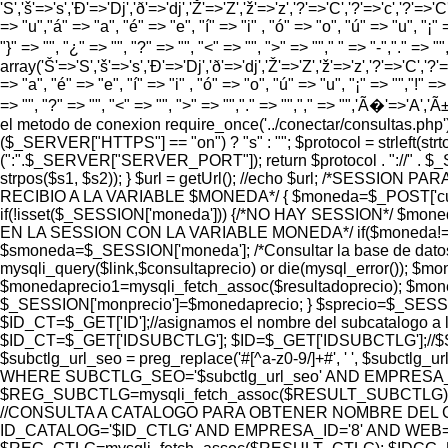
'S','š'=>'s','Ð'=>'Dj','ð'=>'dj','Ž'=>'Z','ž'=>'z','?'=>'C','?'=>'c','?'=>'C
=> "u","á" => "a", "é" => "e", "í" => "i" , "ó" => "o", "ú" => "u", "¡" =
"}" => "", "¿" => "", "?" => "", "<" => "", ">" => ""," " => "-","." =>
array('Š'=>'S','š'=>'s','Ð'=>'Dj','ð'=>'dj','Ž'=>'Z','ž'=>'z','?'=>'C','?'=>
=> "a", "é" => "e", "í" => "i" , "ó" => "o", "ú" => "u", "¡" => "","!" => 
=> "", "?" => "", "<" => "", ">" => "","." => "","," => "",'Ã�'=>'A
el metodo de conexion require_once('../conectar/consultas.p
($_SERVER["HTTPS"] == "on") ? "s" : ""; $protocol = strlef
(":".$_SERVER["SERVER_PORT"]); return $protocol . "://" . $
strpos($s1, $s2)); } $url = getUrl(); //echo $url; /*SES
RECIBIO A LA VARIABLE $MONEDA*/ { $moneda=$_POST['cur
if(!isset($_SESSION['moneda'])) {/*NO HAY SESSION*/ $m
EN LA SESSION CON LA VARIABLE MONEDA*/ if($moneda!=$_S
$smoneda=$_SESSION['moneda']; /*Consultar la base de dat
mysqli_query($link,$consultaprecio) or die(mysql_error());
$monedaprecio1=mysqli_fetch_assoc($resultadoprecio); $moned
$_SESSION['monprecio']=$monedaprecio; } $sprecio=$_SESSIO
$ID_CT=$_GET['ID'];//asignamos el nombre del subcatalogo a l
$ID_CT=$_GET['IDSUBCTLG']; $ID=$_GET['IDSUBCTLG'];//$SUBC
$subctlg_url_seo = preg_replace('#[^a-z0-9/]+#', ' ', 
WHERE SUBCTLG_SEO='$subctlg_url_seo' AND EMPRESA_ID=
$REG_SUBCTLG=mysqli_fetch_assoc($RESULT_SUBCTLG);
//CONSULTA A CATALOGO PARA OBTENER NOMBRE DEL C
ID_CATALOG='$ID_CTLG' AND EMPRESA_ID='8' AND WEB='1'"