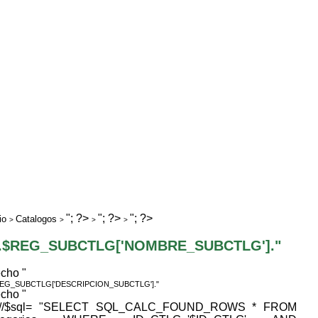
"; ?>
"; ?>
"; ?>
io
Catalogos
>
>
>
>
".$REG_SUBCTLG['NOMBRE_SUBCTLG']."
echo "
REG_SUBCTLG['DESCRIPCION_SUBCTLG']."
echo "
 //$sql= "SELECT SQL_CALC_FOUND_ROWS * FROM