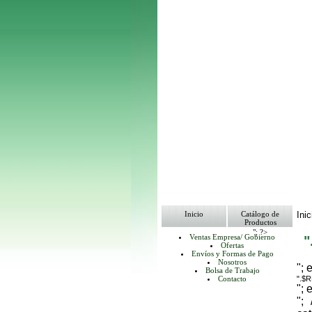
Inicio
Catálogo de
Inic
Productos
"; ?>
Ventas Empresa/ Gobierno
Ofertas
Envíos y Formas de Pago
Nosotros
"; 
Bolsa de Trabajo
Contacto
".$
"; 
";