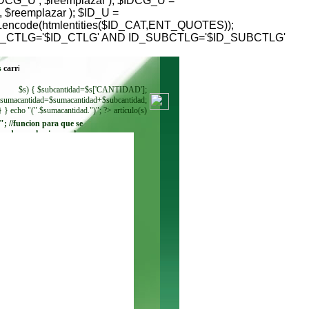
G_U , $reemplazar ); $IDCG_U =
reemplazar ); $ID_U =
RLencode(htmlentities($ID_CAT,ENT_QUOTES));
HERE ID_CTLG='$ID_CTLG' AND ID_SUBCTLG='$ID_SUBCTLG'
s
$s) { $subcantidad=$s['CANTIDAD'];
sumacantidad=$sumacantidad+$subcantidad;
} } echo "(".$sumacantidad.")"; ?> artículo(s)
"; //funcion para que se
ando se seleccione. echo
"
"; while ($regmoneda =
$resultadomoneda-
>fetch_row()) { echo"
"; } ?>