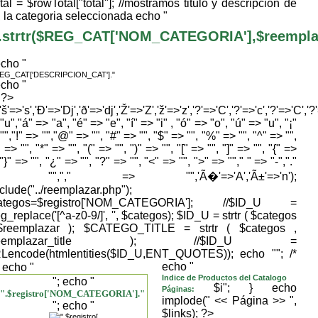
tal = $rowTotal["total"]; //mostramos titulo y descripcion de
la categoria seleccionada echo "
.strtr($REG_CAT['NOM_CATEGORIA'],$reemplaza
echo "
REG_CAT['DESCRIPCION_CAT']."
echo "
} ?>
,'š'=>'s','Ð'=>'Dj','ð'=>'dj','Ž'=>'Z','ž'=>'z','?'=>'C','?'=>'c','?'=>'C','?
"u","á" => "a", "é" => "e", "í" => "i" , "ó" => "o", "ú" => "u", "¡"
"","!" => "","@" => "", "#" => "", "$" => "", "%" => "", "^" => "",
 => "", "*" => "", "(" => "", ")" => "", "[" => "", "]" => "", "{" =>
 "}" => "", "¿" => "", "?" => "", "<" => "", ">" => ""," " => "-","."
> "","," => "",'Ã�'=>'A','Ã±'=>'n');
nclude("../reemplazar.php");
ategos=$registro['NOM_CATEGORIA']; //$ID_U =
g_replace('[^a-z0-9/]', '', $categos); $ID_U = strtr ( $categos
$reemplazar ); $CATEGO_TITLE = strtr ( $categos ,
reemplazar_title ); //$ID_U =
Lencode(htmlentities($ID_U,ENT_QUOTES)); echo "
"; /*
echo "
; echo "
Indice de Productos del Catalogo
"; echo "
$i"; } echo
Páginas:
".$registro['NOM_CATEGORIA']."
implode(" << Página >> ",
"; echo "
$links); ?>