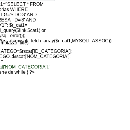
at1="SELECT * FROM
gorias WHERE
TLG='$IDCG' AND
ESA_ID='8' AND
1'"; $r_cat1=
i_query($link,$cat1) or
sql_error());
($rscat=mysqli_fetch_array($r_cat1,MYSQLI_ASSOC))
lazar_title);
ATEGO=$rscat['ID_CATEGORIA'];
EGO=$rscat['NOM_CATEGORIA'];
 "
cat['NOM_CATEGORIA']."
sierre de while } ?>