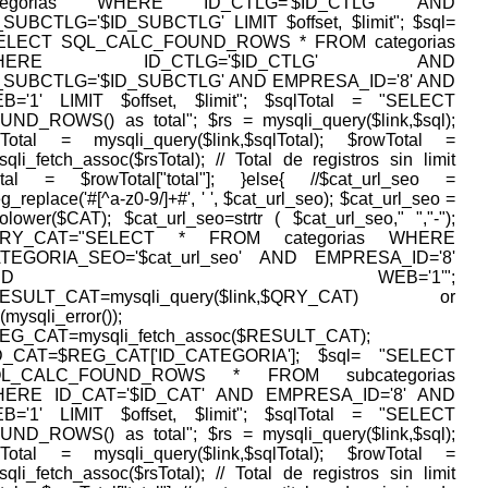
ategorias WHERE ID_CTLG='$ID_CTLG' AND
_SUBCTLG='$ID_SUBCTLG' LIMIT $offset, $limit"; $sql=
ELECT SQL_CALC_FOUND_ROWS * FROM categorias
HERE ID_CTLG='$ID_CTLG' AND
_SUBCTLG='$ID_SUBCTLG' AND EMPRESA_ID='8' AND
B='1' LIMIT $offset, $limit"; $sqlTotal = "SELECT
UND_ROWS() as total"; $rs = mysqli_query($link,$sql);
sTotal = mysqli_query($link,$sqlTotal); $rowTotal =
qli_fetch_assoc($rsTotal); // Total de registros sin limit
otal = $rowTotal["total"]; }else{ //$cat_url_seo =
g_replace('#[^a-z0-9/]+#', ' ', $cat_url_seo); $cat_url_seo =
tolower($CAT); $cat_url_seo=strtr ( $cat_url_seo," ","-");
QRY_CAT="SELECT * FROM categorias WHERE
TEGORIA_SEO='$cat_url_seo' AND EMPRESA_ID='8'
AND WEB='1'";
ESULT_CAT=mysqli_query($link,$QRY_CAT) or
(mysqli_error());
EG_CAT=mysqli_fetch_assoc($RESULT_CAT);
D_CAT=$REG_CAT['ID_CATEGORIA']; $sql= "SELECT
QL_CALC_FOUND_ROWS * FROM subcategorias
ERE ID_CAT='$ID_CAT' AND EMPRESA_ID='8' AND
B='1' LIMIT $offset, $limit"; $sqlTotal = "SELECT
UND_ROWS() as total"; $rs = mysqli_query($link,$sql);
sTotal = mysqli_query($link,$sqlTotal); $rowTotal =
qli_fetch_assoc($rsTotal); // Total de registros sin limit