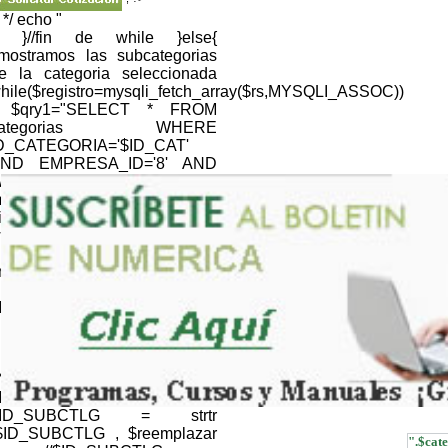
; */ echo "
; }//fin de while }else{
/mostramos las subcategorias
e la categoria seleccionada
hile($registro=mysqli_fetch_array($rs,MYSQLI_ASSOC))
 $qry1="SELECT * FROM
categorias WHERE
D_CATEGORIA='$ID_CAT'
ND EMPRESA_ID='8' AND
EB='1' "; $resultQRY =
ysqli_query($link,$qry1) or
ie(mysqli_error());
hile($registroQRY=mysqli_fetch_array($resultQRY,MYSQLI_
nomb_cat=$registroQRY['NOM_CATEGORIA'];
} //NOMBRE CATALOGO
ID_CTLG=$CTLG; $ID_CTLG
 strtr ($ID_CTLG , $reemplazar
); $ID_CTLG =
RLencode(htmlentities($ID_CTLG,ENT_QUOTES));
//NOMBRE SUBCATALOGO
ID_SUBCTLG=$SUBCTLG;
$ID_SUBCTLG = strtr
$ID_SUBCTLG , $reemplazar
".$cate