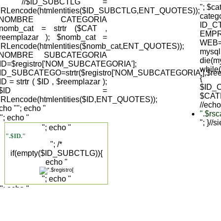
); //$ID_SUBCTLG =
"; $c
RLencode(htmlentities($ID_SUBCTLG,ENT_QUOTES));
cate
//NOMBRE CATEGORIA
ID_C
nomb_cat = strtr ($CAT ,
EMPR
reemplazar ); $nomb_cat =
WEB='
RLencode(htmlentities($nomb_cat,ENT_QUOTES));
mysql
//NOMBRE SUBCATEGORIA
die(my
ID=$registro['NOM_SUBCATEGORIA'];
while
ID_SUBCATEGO=strtr($registro['NOM_SUBCATEGORIA'],$reemp
{
ID = strtr ( $ID , $reemplazar );
$ID_C
//$ID =
$CAT
RLencode(htmlentities($ID,ENT_QUOTES));
//echo
cho "
"; echo "
".$rs
"; echo "
"; }//
"; echo "
".$ID."
"; /*
if(empty($ID_SUBCTLG)){
echo "
"; echo "
"; echo "
".$registro['DESCRIPCION_SUBCAT']."
".$registro['NOM_SUBCATEGORIA']."
"; }else{ */ echo "