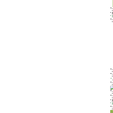
"
".
"
"
"
"
"
"
"
"
".
"
"