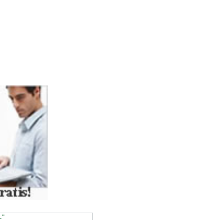
ASSOC))
."