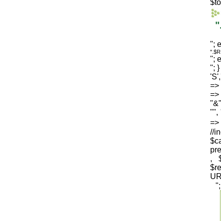
$to
"
"; 
".$
"; 
"; 
'S'
=> 
=> 
"&"
"",
=
//i
$c
pre
, 
$
UR
"