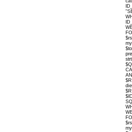
c
ID
"S
W
ID
WE
FO
$r
mys
$t
pre
str
$
CA
$R
die
$R
$I
S
WH
WE
FO
$r
mys