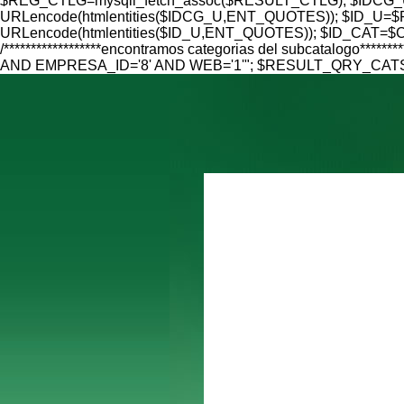
$REG_CTLG=mysqli_fetch_assoc($RESULT_CTLG); $IDCG_U=
URLencode(htmlentities($IDCG_U,ENT_QUOTES)); $ID_U=$RE
URLencode(htmlentities($ID_U,ENT_QUOTES)); $ID_CAT=$CAT
/******************encontramos categorias del subcatalo
AND EMPRESA_ID='8' AND WEB='1'"; $RESULT_QRY_CATS=mys