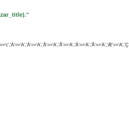
r_title)."
'=>'c','À'=>'A','Á'=>'A','Â'=>'A','Ã'=>'A','Ä'=>'A','Å'=>'A','Æ'=>'A','Ç'=>'