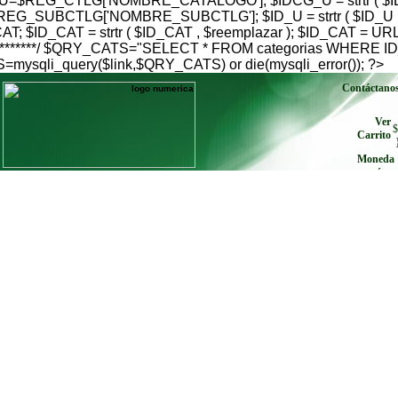
$REG_CTLG['NOMBRE_CATALOGO']; $IDCG_U = strtr ( $IDC
G_SUBCTLG['NOMBRE_SUBCTLG']; $ID_U = strtr ( $ID_U , $
; $ID_CAT = strtr ( $ID_CAT , $reemplazar ); $ID_CAT = U
go***************/ $QRY_CATS="SELECT * FROM categorias W
qli_query($link,$QRY_CATS) or die(mysqli_error()); ?>
Contáctano
Ver
$
Carrito
Moneda
envíe cu