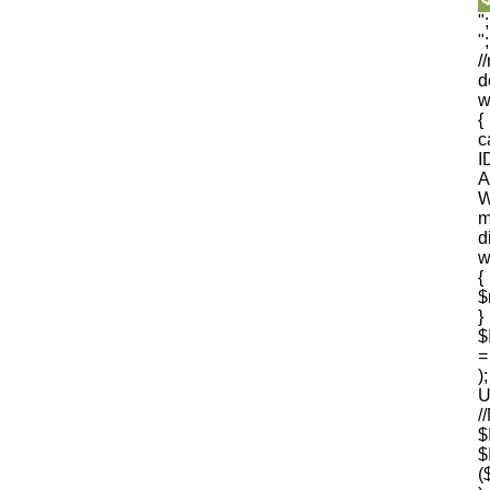
"
"
/
d
w
{
I
A
W
m
d
w
{
$
$
=
U
$
(