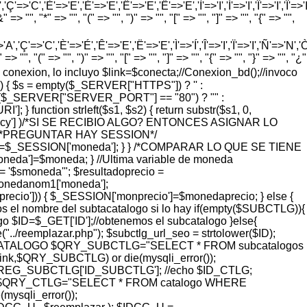
'=>'C','È'=>'E','É'=>'E','Ê'=>'E','Ë'=>'E','Ì'=>'I','Í'=>'I','Î'=>'I','Ï'=>'I
=> "", "*" => "", "(" => "", ")" => "", "[" => "", "]" => "", "{" => "",
'Ç'=>'C','È'=>'É','Ê'=>'E','Ë'=>'E','Ì'=>'Í','Î'=>'I','Ï'=>'I','Ñ'=>'N','Ò'=>
> "", "(" => "", ")" => "", "[" => "", "]" => "", "{" => "", "}" => "", "¿"
vo de conexion, lo incluyo $link=$conecta;//Conexion_bd();//invoco
) { $s = empty($_SERVER["HTTPS"]) ? '' :
 = ($_SERVER["SERVER_PORT"] == "80") ? "" :
function strleft($s1, $s2) { return substr($s1, 0,
rrency'] )/*SI SE RECIBIO ALGO? ENTONCES ASIGNAR LO
 { /*PREGUNTAR HAY SESSION*/
eda=$_SESSION['moneda']; } } /*COMPARAR LO QUE SE TIENE
a']=$moneda; } //Ultima variable de moneda
'$smoneda'"; $resultadoprecio =
monedanom1['moneda'];
ecio'])) { $_SESSION['monprecio']=$monedaprecio; } else {
l nombre del subtacatalogo si lo hay if(empty($SUBCTLG)){
o $ID=$_GET['ID'];//obtenemos el subcatalogo }else{
eemplazar.php"); $subctlg_url_seo = strtolower($ID);
ER IDCATALOGO $QRY_SUBCTLG="SELECT * FROM subcatalogos
,$QRY_SUBCTLG) or die(mysqli_error());
G_SUBCTLG['ID_SUBCTLG']; //echo $ID_CTLG;
QRY_CTLG="SELECT * FROM catalogo WHERE
sqli_error());