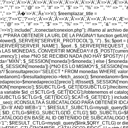
','?'=>'c','À'=>'A','Á'=>'A','Â'=>'A','Ã'=>'A','Ä'=>'A','Å'=>'A','Æ'=>'A','Ç
> "","!" => "","@" => "", "#" => "", "$" => "", "%" => "", "^" => "", "&" 
 "","," => "",'Ã�'=>'A','Ã±'=>'n'); $reemplazar_title =
'c','?'=>'C','?'=>'c','À'=>'Á','Â'=>'A','Ã'=>'A','Ä'=>'A','Å'=>'A','Æ'=>'A',
"","@" => "", "#" => "", "$" => "", "%" => "", "^" => "", "&" => "", "*" =
','Ã±'=>'n'); include("../conectar/conexion.php"); //llamo al archi
hp'); /**PARA OBTENER LA URL DE LA PAGINA*/ function getUrl(
t(strtolower($_SERVER["SERVER_PROTOCOL"]), "/") . $s; $port
_SERVER['SERVER_NAME'] . $port . $_SERVER['REQUEST_URI']; } 
SION PARA LAS MONEDAS, CONVERTIR MONEDA*/ if ($_POST['cu
rency']; } else /*NO SE RECIBIO NADA (NO HAY $POST)*/
oneda="MXN"; $_SESSION['moneda']=$moneda; } else { $mon
ESSION['moneda']) {/*NO ES LO MISMO*/ $_SESSION['moned
os*/ $consultaprecio="SELECT * FROM monedas WHERE valor= 
 $monedanom1=$resultadoprecio->fetch_assoc(); $monedanom=$
aprecio=$monedaprecio1['precio']; if(!isset($_SESSION['monpr
N['monprecio']; $SUBCTLG=$_GET['IDSUBCTLG'];//recibimos e
a variable $id_ct $CTLG=$_GET['IDCG'];//obtenemos el catalog
TLG $CTLG=$_GET['IDCG']; $CAT=$_GET['ID']; } include("../r
$subctlg_url_seo); //CONSULTA A SUBCATALOGO PARA OBTEN
'8' AND WEB='1' "; $RESULT_SUBCTLG=mysqli_query($link
 $ID_CTLG=$REG_SUBCTLG['ID_CTLG']; $ID_SUBCTLG=$RE
ATALOGO EN BASE AL ID OBTENIDO DE SUBCATALOGO $
; $RESULT_CTLG=mysqli_query($link,$QRY_CTLG) or die(my