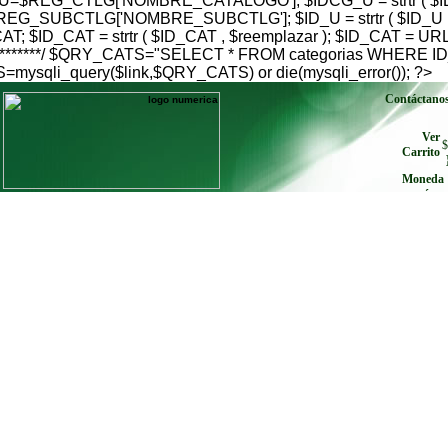
$REG_CTLG['NOMBRE_CATALOGO']; $IDCG_U = strtr ( $IDC
G_SUBCTLG['NOMBRE_SUBCTLG']; $ID_U = strtr ( $ID_U , $
; $ID_CAT = strtr ( $ID_CAT , $reemplazar ); $ID_CAT = U
go***************/ $QRY_CATS="SELECT * FROM categorias W
qli_query($link,$QRY_CATS) or die(mysqli_error()); ?>
Contáctano
Ver
$
Carrito
Moneda
envíe cu