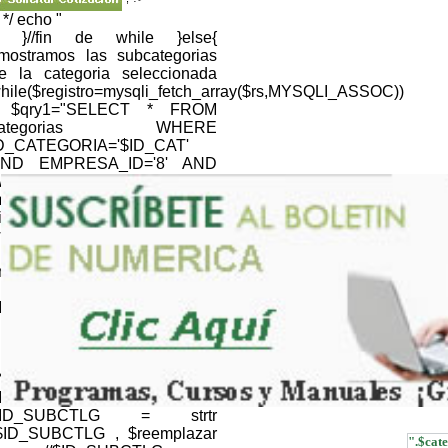
; */ echo "
; }//fin de while }else{
/mostramos las subcategorias
e la categoria seleccionada
hile($registro=mysqli_fetch_array($rs,MYSQLI_ASSOC))
 $qry1="SELECT * FROM
categorias WHERE
D_CATEGORIA='$ID_CAT'
ND EMPRESA_ID='8' AND
EB='1' "; $resultQRY =
ysqli_query($link,$qry1) or
ie(mysqli_error());
hile($registroQRY=mysqli_fetch_array($resultQRY,MYSQLI_
nomb_cat=$registroQRY['NOM_CATEGORIA'];
} //NOMBRE CATALOGO
ID_CTLG=$CTLG; $ID_CTLG
 strtr ($ID_CTLG , $reemplazar
); $ID_CTLG =
RLencode(htmlentities($ID_CTLG,ENT_QUOTES));
//NOMBRE SUBCATALOGO
ID_SUBCTLG=$SUBCTLG;
$ID_SUBCTLG = strtr
$ID_SUBCTLG , $reemplazar
".$cate