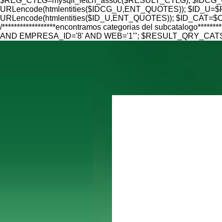
$REG_CTLG=mysqli_fetch_assoc($RESULT_CTLG); $IDCG_U=
URLencode(htmlentities($IDCG_U,ENT_QUOTES)); $ID_U=$RE
URLencode(htmlentities($ID_U,ENT_QUOTES)); $ID_CAT=$CAT
/******************encontramos categorias del subcatalo
AND EMPRESA_ID='8' AND WEB='1'"; $RESULT_QRY_CATS=mys