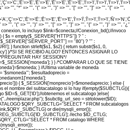
'=>'C','È'=>'E','É'=>'E','Ê'=>'E','Ë'=>'E','Ì'=>'I','Í'=>'I','Î'=>'I','Ï'=>'I
=> "", "*" => "", "(" => "", ")" => "", "[" => "", "]" => "", "{" => "",
'Ç'=>'C','È'=>'É','Ê'=>'E','Ë'=>'E','Ì'=>'Í','Î'=>'I','Ï'=>'I','Ñ'=>'N','Ò'=>
> "", "(" => "", ")" => "", "[" => "", "]" => "", "{" => "", "}" => "", "¿"
vo de conexion, lo incluyo $link=$conecta;//Conexion_bd();//invoco
) { $s = empty($_SERVER["HTTPS"]) ? '' :
 = ($_SERVER["SERVER_PORT"] == "80") ? "" :
function strleft($s1, $s2) { return substr($s1, 0,
rrency'] )/*SI SE RECIBIO ALGO? ENTONCES ASIGNAR LO
 { /*PREGUNTAR HAY SESSION*/
eda=$_SESSION['moneda']; } } /*COMPARAR LO QUE SE TIENE
a']=$moneda; } //Ultima variable de moneda
'$smoneda'"; $resultadoprecio =
monedanom1['moneda'];
ecio'])) { $_SESSION['monprecio']=$monedaprecio; } else {
l nombre del subtacatalogo si lo hay if(empty($SUBCTLG)){
o $ID=$_GET['ID'];//obtenemos el subcatalogo }else{
eemplazar.php"); $subctlg_url_seo = strtolower($ID);
ER IDCATALOGO $QRY_SUBCTLG="SELECT * FROM subcatalogos
,$QRY_SUBCTLG) or die(mysqli_error());
G_SUBCTLG['ID_SUBCTLG']; //echo $ID_CTLG;
QRY_CTLG="SELECT * FROM catalogo WHERE
sqli_error());