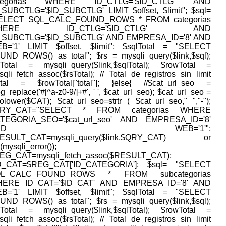
ategorias WHERE ID_CTLG='$ID_CTLG' AND
_SUBCTLG='$ID_SUBCTLG' LIMIT $offset, $limit"; $sql=
ELECT SQL_CALC_FOUND_ROWS * FROM categorias
HERE ID_CTLG='$ID_CTLG' AND
_SUBCTLG='$ID_SUBCTLG' AND EMPRESA_ID='8' AND
B='1' LIMIT $offset, $limit"; $sqlTotal = "SELECT
UND_ROWS() as total"; $rs = mysqli_query($link,$sql);
sTotal = mysqli_query($link,$sqlTotal); $rowTotal =
qli_fetch_assoc($rsTotal); // Total de registros sin limit
otal = $rowTotal["total"]; }else{ //$cat_url_seo =
g_replace('#[^a-z0-9/]+#', ' ', $cat_url_seo); $cat_url_seo =
tolower($CAT); $cat_url_seo=strtr ( $cat_url_seo," ","-");
QRY_CAT="SELECT * FROM categorias WHERE
TEGORIA_SEO='$cat_url_seo' AND EMPRESA_ID='8'
AND WEB='1'";
ESULT_CAT=mysqli_query($link,$QRY_CAT) or
(mysqli_error());
EG_CAT=mysqli_fetch_assoc($RESULT_CAT);
D_CAT=$REG_CAT['ID_CATEGORIA']; $sql= "SELECT
QL_CALC_FOUND_ROWS * FROM subcategorias
ERE ID_CAT='$ID_CAT' AND EMPRESA_ID='8' AND
B='1' LIMIT $offset, $limit"; $sqlTotal = "SELECT
UND_ROWS() as total"; $rs = mysqli_query($link,$sql);
sTotal = mysqli_query($link,$sqlTotal); $rowTotal =
qli_fetch_assoc($rsTotal); // Total de registros sin limit