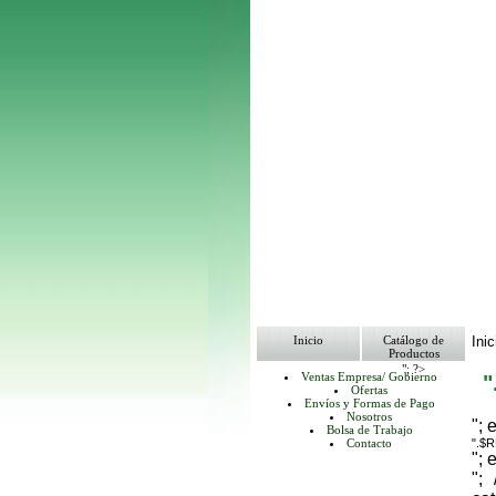
Inicio
Catálogo de
Inic
Productos
"; ?>
Ventas Empresa/ Gobierno
Ofertas
Envíos y Formas de Pago
Nosotros
"; 
Bolsa de Trabajo
Contacto
".$
"; 
";