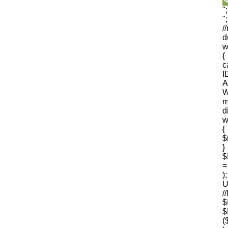
"
"
/
d
w
{
I
A
W
m
d
w
{
$
$
=
U
$
(