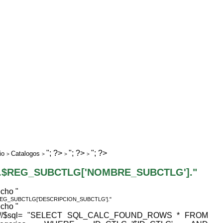
"; ?>
"; ?>
"; ?>
io
Catalogos
>
>
>
>
".$REG_SUBCTLG['NOMBRE_SUBCTLG']."
echo "
REG_SUBCTLG['DESCRIPCION_SUBCTLG']."
echo "
 //$sql= "SELECT SQL_CALC_FOUND_ROWS * FROM