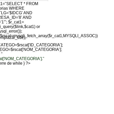
at1="SELECT * FROM
gorias WHERE
TLG='$IDCG' AND
ESA_ID='8' AND
1'"; $r_cat1=
i_query($link,$cat1) or
sql_error());
($rscat=mysqli_fetch_array($r_cat1,MYSQLI_ASSOC))
lazar_title);
ATEGO=$rscat['ID_CATEGORIA'];
EGO=$rscat['NOM_CATEGORIA'];
 "
cat['NOM_CATEGORIA']."
sierre de while } ?>