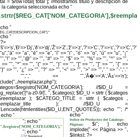
tal = $rowTotal["total"]; //mostramos titulo y descripcion de
la categoria seleccionada echo "
.strtr($REG_CAT['NOM_CATEGORIA'],$reemplaza
echo "
REG_CAT['DESCRIPCION_CAT']."
echo "
} ?>
,'š'=>'s','Ð'=>'Dj','ð'=>'dj','Ž'=>'Z','ž'=>'z','?'=>'C','?'=>'c','?'=>'C','?
"u","á" => "a", "é" => "e", "í" => "i" , "ó" => "o", "ú" => "u", "¡"
"","!" => "","@" => "", "#" => "", "$" => "", "%" => "", "^" => "",
 => "", "*" => "", "(" => "", ")" => "", "[" => "", "]" => "", "{" =>
 "}" => "", "¿" => "", "?" => "", "<" => "", ">" => ""," " => "-","."
> "","," => "",'Ã�'=>'A','Ã±'=>'n');
nclude("../reemplazar.php");
ategos=$registro['NOM_CATEGORIA']; //$ID_U =
g_replace('[^a-z0-9/]', '', $categos); $ID_U = strtr ( $categos
$reemplazar ); $CATEGO_TITLE = strtr ( $categos ,
reemplazar_title ); //$ID_U =
Lencode(htmlentities($ID_U,ENT_QUOTES)); echo "
"; /*
echo "
; echo "
Indice de Productos del Catalogo
"; echo "
$i"; } echo
Páginas:
".$registro['NOM_CATEGORIA']."
implode(" << Página >> ",
"; echo "
$links); ?>