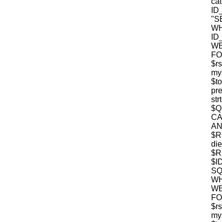
c
ID
"S
W
ID
WE
FO
$r
mys
$t
pre
str
$
CA
$R
die
$R
$I
S
WH
WE
FO
$r
mys