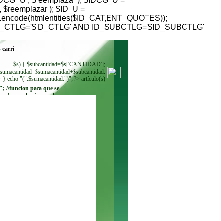
G_U , $reemplazar ); $IDCG_U =
reemplazar ); $ID_U =
RLencode(htmlentities($ID_CAT,ENT_QUOTES));
HERE ID_CTLG='$ID_CTLG' AND ID_SUBCTLG='$ID_SUBCTLG'
s
$s) { $subcantidad=$s['CANTIDAD'];
sumacantidad=$sumacantidad+$subcantidad;
} } echo "(".$sumacantidad.")"; ?> artículo(s)
"; //funcion para que se
ando se seleccione. echo
"
"; while ($regmoneda =
$resultadomoneda-
>fetch_row()) { echo"
"; } ?>