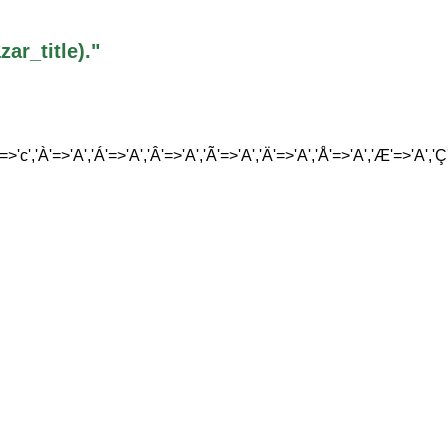
r_title)."
'=>'c','À'=>'A','Á'=>'A','Â'=>'A','Ã'=>'A','Ä'=>'A','Å'=>'A','Æ'=>'A','Ç'=>'