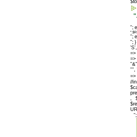
$to
"
"; 
".$
"; 
"; 
'S'
=> 
=> 
"&"
"",
=
//i
$c
pre
, 
$
UR
"