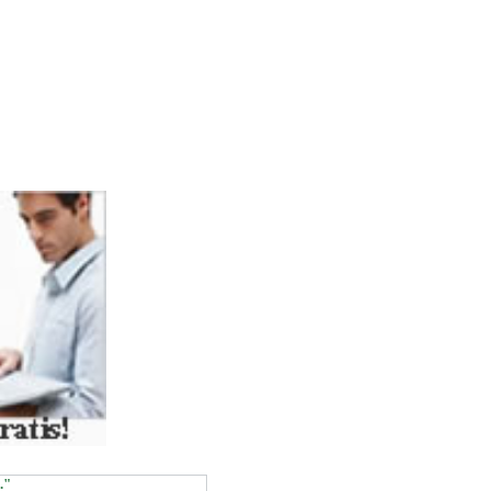
ASSOC))
."