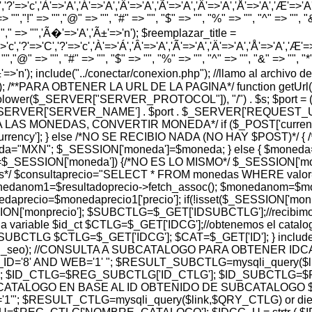
','?'=>'c','À'=>'A','Á'=>'A','Â'=>'A','Ã'=>'A','Ä'=>'A','Å'=>'A','Æ'=>'A','Ç
> "","!" => "","@" => "", "#" => "", "$" => "", "%" => "", "^" => "", "&" 
 "","," => "",'Ã�'=>'A','Ã±'=>'n'); $reemplazar_title =
'c','?'=>'C','?'=>'c','À'=>'Á','Â'=>'A','Ã'=>'A','Ä'=>'A','Å'=>'A','Æ'=>'A',
"","@" => "", "#" => "", "$" => "", "%" => "", "^" => "", "&" => "", "*" =
','Ã±'=>'n'); include("../conectar/conexion.php"); //llamo al archi
hp'); /**PARA OBTENER LA URL DE LA PAGINA*/ function getUrl(
t(strtolower($_SERVER["SERVER_PROTOCOL"]), "/") . $s; $port
_SERVER['SERVER_NAME'] . $port . $_SERVER['REQUEST_URI']; } 
SION PARA LAS MONEDAS, CONVERTIR MONEDA*/ if ($_POST['cu
rency']; } else /*NO SE RECIBIO NADA (NO HAY $POST)*/
oneda="MXN"; $_SESSION['moneda']=$moneda; } else { $mon
ESSION['moneda']) {/*NO ES LO MISMO*/ $_SESSION['moned
os*/ $consultaprecio="SELECT * FROM monedas WHERE valor= 
 $monedanom1=$resultadoprecio->fetch_assoc(); $monedanom=$
aprecio=$monedaprecio1['precio']; if(!isset($_SESSION['monpr
N['monprecio']; $SUBCTLG=$_GET['IDSUBCTLG'];//recibimos e
a variable $id_ct $CTLG=$_GET['IDCG'];//obtenemos el catalog
TLG $CTLG=$_GET['IDCG']; $CAT=$_GET['ID']; } include("../r
$subctlg_url_seo); //CONSULTA A SUBCATALOGO PARA OBTEN
'8' AND WEB='1' "; $RESULT_SUBCTLG=mysqli_query($link
 $ID_CTLG=$REG_SUBCTLG['ID_CTLG']; $ID_SUBCTLG=$RE
ATALOGO EN BASE AL ID OBTENIDO DE SUBCATALOGO $
; $RESULT_CTLG=mysqli_query($link,$QRY_CTLG) or die(my