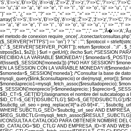
'S','š'=>'s','Ð'=>'Dj','ð'=>'dj','Ž'=>'Z','ž'=>'z','?'=>'C','?'=>'c','?'=>'C
=> "u","á" => "a", "é" => "e", "í" => "i" , "ó" => "o", "ú" => "u", "¡" =
"}" => "", "¿" => "", "?" => "", "<" => "", ">" => ""," " => "-","." =>
array('Š'=>'S','š'=>'s','Ð'=>'Dj','ð'=>'dj','Ž'=>'Z','ž'=>'z','?'=>'C','?'=>
=> "a", "é" => "e", "í" => "i" , "ó" => "o", "ú" => "u", "¡" => "","!" => 
=> "", "?" => "", "<" => "", ">" => "","." => "","," => "",'Ã�'=>'A
el metodo de conexion require_once('../conectar/consultas.p
($_SERVER["HTTPS"] == "on") ? "s" : ""; $protocol = strlef
(":".$_SERVER["SERVER_PORT"]); return $protocol . "://" . $
strpos($s1, $s2)); } $url = getUrl(); //echo $url; /*SES
RECIBIO A LA VARIABLE $MONEDA*/ { $moneda=$_POST['cur
if(!isset($_SESSION['moneda'])) {/*NO HAY SESSION*/ $m
EN LA SESSION CON LA VARIABLE MONEDA*/ if($moneda!=$_S
$smoneda=$_SESSION['moneda']; /*Consultar la base de dat
mysqli_query($link,$consultaprecio) or die(mysql_error());
$monedaprecio1=mysqli_fetch_assoc($resultadoprecio); $moned
$_SESSION['monprecio']=$monedaprecio; } $sprecio=$_SESSIO
$ID_CT=$_GET['ID'];//asignamos el nombre del subcatalogo a l
$ID_CT=$_GET['IDSUBCTLG']; $ID=$_GET['IDSUBCTLG'];//$SUBC
$subctlg_url_seo = preg_replace('#[^a-z0-9/]+#', ' ', 
WHERE SUBCTLG_SEO='$subctlg_url_seo' AND EMPRESA_ID=
$REG_SUBCTLG=mysqli_fetch_assoc($RESULT_SUBCTLG);
//CONSULTA A CATALOGO PARA OBTENER NOMBRE DEL C
ID_CATALOG='$ID_CTLG' AND EMPRESA_ID='8' AND WEB='1'"