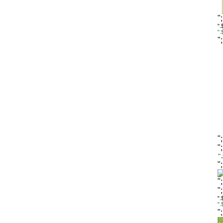
"
".
"
"
"
"
"
"
"
"
".
"
"