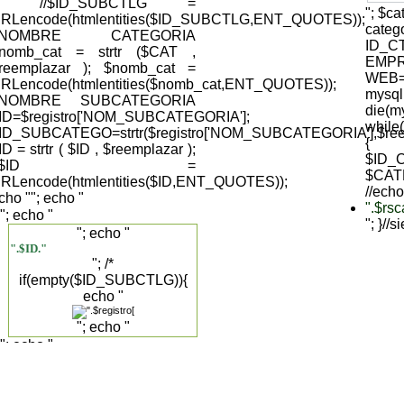
); //$ID_SUBCTLG =
"; $c
RLencode(htmlentities($ID_SUBCTLG,ENT_QUOTES));
cate
//NOMBRE CATEGORIA
ID_C
nomb_cat = strtr ($CAT ,
EMPR
reemplazar ); $nomb_cat =
WEB='
RLencode(htmlentities($nomb_cat,ENT_QUOTES));
mysql
//NOMBRE SUBCATEGORIA
die(my
ID=$registro['NOM_SUBCATEGORIA'];
while
ID_SUBCATEGO=strtr($registro['NOM_SUBCATEGORIA'],$reemp
{
ID = strtr ( $ID , $reemplazar );
$ID_C
//$ID =
$CAT
RLencode(htmlentities($ID,ENT_QUOTES));
//echo
cho "
"; echo "
".$rs
"; echo "
"; }//
"; echo "
".$ID."
"; /*
if(empty($ID_SUBCTLG)){
echo "
"; echo "
"; echo "
".$registro['DESCRIPCION_SUBCAT']."
".$registro['NOM_SUBCATEGORIA']."
"; }else{ */ echo "