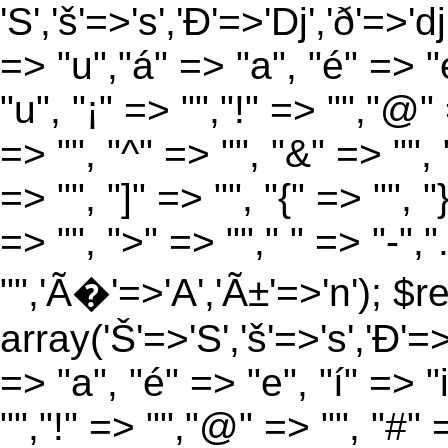
'S','š'=>'s','Ð'=>'Dj','ð'=>'d
=> "u","á" => "a", "é" => "e
"u", "¡" => "","!" => "","@"
=> "", "^" => "", "&" => "", "
=> "", "]" => "", "{" => "", 
=> "", ">" => ""," " => "-","
"",'Ã�'=>'A','Ã±'=>'n'); $r
array('Š'=>'S','š'=>'s','Ð'=>'
=> "a", "é" => "e", "í" => "
"","!" => "","@" => "", "#" 