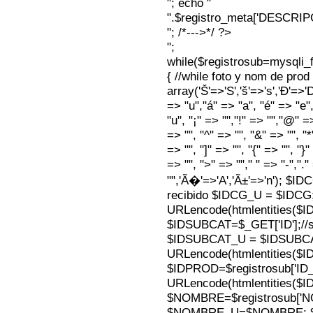
"; echo "
".$registro_meta['DESCRI
"; /*--->*/ ?>
";
while($registrosub=mysqli
{ //while foto y nom de pro
array('Š'=>'S','š'=>'s','Ð'=>'Dj'
=> "u","á" => "a", "é" => "e",
"u", "¡" => "","!" => "","@" =
=> "", "^" => "", "&" => "", "*"
=> "", "]" => "", "{" => "", "}
=> "", ">" => ""," " => "-","."
"",'Ã�'=>'A','Ã±'=>'n'); $I
recibido $IDCG_U = $IDCG
URLencode(htmlentities(
$IDSUBCAT=$_GET['ID'];//s
$IDSUBCAT_U = $IDSUBC
URLencode(htmlentities(
$IDPROD=$registrosub['I
URLencode(htmlentities(
$NOMBRE=$registrosub['
$NOMBRE_U=$NOMBRE; $N