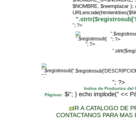
$NOMBRE, $reemplazar );
URLencode(htmlentities(
".strtr($registrosu
"; ?>
".$registr
"; ?>
"; ?>
".strtr($r
".$registrosub['DESCRIPCI
"."
"; ?>
Indice de Productos del
$i"; } echo implode(" << Pá
Páginas:
IR A CATALOGO DE 
CONTACTANOS PARA MAS 