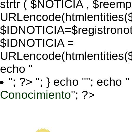
strtr ( $NOTICIA , $reem
URLencode(htmlentitie
$IDNOTICIA=$registronoti
$IDNOTICIA =
URLencode(htmlentitie
echo "
"; ?>
"; } echo ""; echo "
Conocimiento
"; ?>