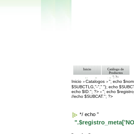
Inicio
Catálogo de
Productos
"; ?>
Ventas Empresa/ Gobierno
Inicio
Catalogos
"; echo $nomb
>
>
Ofertas
$SUBCTLG,"-"," "); echo $SUBCT
Envíos y Formas de Pago
Nosotros
echo $ID.''; ?>
"; echo $regis
>
Bolsa de Trabajo
//echo $SUBCAT.''; ?>
Contacto
*/ echo "
".$registro_meta['