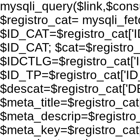
mysqli_query($link,$consu
$registro_cat= mysqli_fe
$ID_CAT=$registro_cat['
$ID_CAT; $cat=$registr
$IDCTLG=$registro_cat['
$ID_TP=$registro_cat['ID_
$descat=$registro_cat[
$meta_title=$registro_ca
$meta_descrip=$registr
$meta_key=$registro_cat