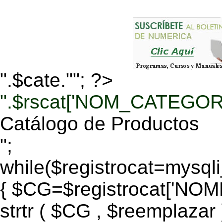
".$cate.""; ?>
".$rscat['NOM_CATEGORI
Catálogo de Productos
";
while($registrocat=mysq
{ $CG=$registrocat['N
strtr ( $CG , $reemplazar