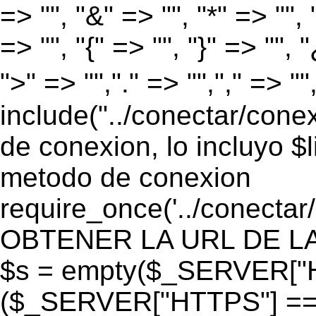
=> "", "&" => "", "*" => "", "
=> "", "{" => "", "}" => "", 
">" => "","." => "","," => "
include("../conectar/conex
de conexion, lo incluyo $
metodo de conexion
require_once('../conectar
OBTENER LA URL DE LA PA
$s = empty($_SERVER["HT
($_SERVER["HTTPS"] == "o