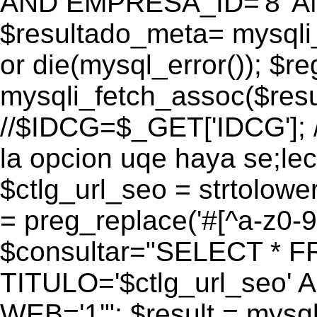
AND EMPRESA_ID='8' AN
$resultado_meta= mysqli
or die(mysql_error()); $r
mysqli_fetch_assoc($res
//$IDCG=$_GET['IDCG']; /
la opcion uqe haya se;lec
$ctlg_url_seo = strtolow
= preg_replace('#[^a-z0-9/]
$consultar="SELECT * 
TITULO='$ctlg_url_seo'
WEB='1'"; $result = mysql