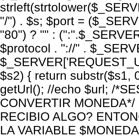
strleft(strtolower($_S
"/") . $s; $port = ($_S
"80") ? "" : (":".$_SERV
$protocol . "://" . $_SE
$_SERVER['REQUEST_URI']
$s2) { return substr($s1, 0
getUrl(); //echo $url;
CONVERTIR MONEDA*/ if 
RECIBIO ALGO? ENTON
LA VARIABLE $MONEDA*