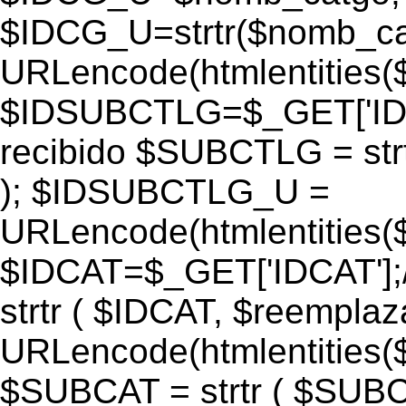
$IDCG_U=strtr($nomb_ca
URLencode(htmlentitie
$IDSUBCTLG=$_GET['IDS
recibido $SUBCTLG = str
); $IDSUBCTLG_U =
URLencode(htmlentitie
$IDCAT=$_GET['IDCAT'];/
strtr ( $IDCAT, $reempla
URLencode(htmlentitie
$SUBCAT = strtr ( $SUBC