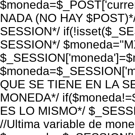
$moneda=$_POST['currenc
NADA (NO HAY $POST)*
SESSION*/ if(!isset($_S
SESSION*/ $moneda="M
$_SESSION['moneda']=$m
$moneda=$_SESSION['mo
QUE SE TIENE EN LA S
MONEDA*/ if($moneda!=$
ES LO MISMO*/ $_SESSI
//Ultima variable de mon