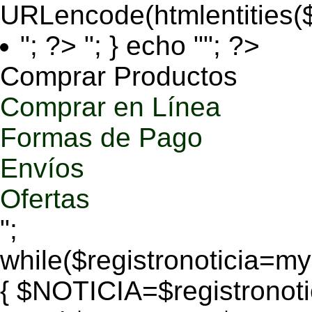
URLencode(htmlentities
"; ?>
"; } echo ""; ?>
Comprar Productos
Comprar en Línea
Formas de Pago
Envíos
Ofertas
";
while($registronoticia=
{ $NOTICIA=$registronoti