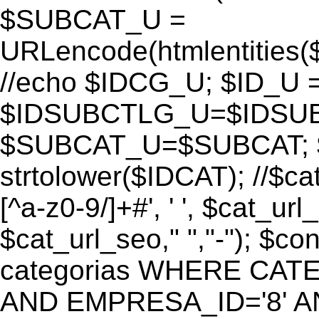
$SUBCAT_U =
URLencode(htmlentitie
//echo $IDCG_U; $ID_U 
$IDSUBCTLG_U=$IDSUB
$SUBCAT_U=$SUBCAT; $
strtolower($IDCAT); //$ca
[^a-z0-9/]+#', ' ', $cat_ur
$cat_url_seo," ","-"); 
categorias WHERE CATE
AND EMPRESA_ID='8' AND