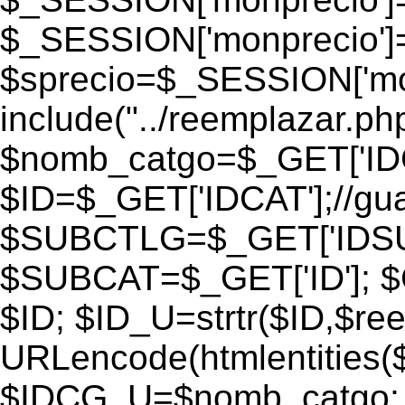
$_SESSION['monprecio']
$sprecio=$_SESSION['monp
include("../reemplazar.php"
$nomb_catgo=$_GET['IDC
$ID=$_GET['IDCAT'];//gu
$SUBCTLG=$_GET['IDSU
$SUBCAT=$_GET['ID']; $
$ID; $ID_U=strtr($ID,$re
URLencode(htmlentities
$IDCG_U=$nomb_catgo;