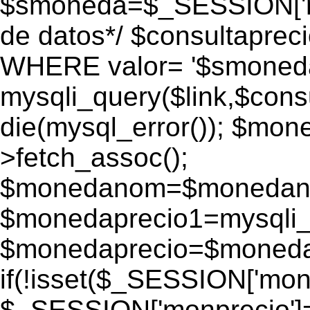
$smoneda=$_SESSION['mo
de datos*/ $consultapr
WHERE valor= '$smoneda'
mysqli_query($link,$consu
die(mysql_error()); $mo
>fetch_assoc();
$monedanom=$monedano
$monedaprecio1=mysqli_f
$monedaprecio=$monedapr
if(!isset($_SESSION['monp
$_SESSION['monprecio']=