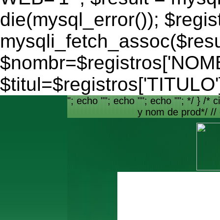
die(mysql_error()); $regis
mysqli_fetch_assoc($resu
$nombr=$registros['NO
$titul=$registros['TITULO'
"; echo ""; echo ""; echo ""; */ } /* c
y nom de prod*/ //