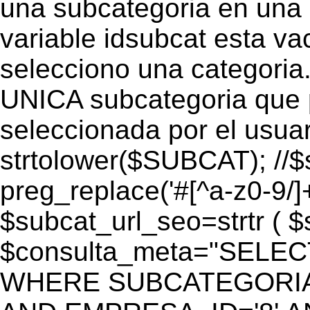
una subcategoria en una c
variable idsubcat esta vac
selecciono una categoria.
UNICA subcategoria que p
seleccionada por el usua
strtolower($SUBCAT); //$
preg_replace('#[^a-z0-9/]+
$subcat_url_seo=strtr ( $s
$consulta_meta="SELEC
WHERE SUBCATEGORIA_S