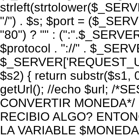
strleft(strtolower($_S
"/") . $s; $port = ($_S
"80") ? "" : (":".$_SERV
$protocol . "://" . $_SE
$_SERVER['REQUEST_URI']
$s2) { return substr($s1, 0
getUrl(); //echo $url;
CONVERTIR MONEDA*/ if 
RECIBIO ALGO? ENTON
LA VARIABLE $MONEDA*