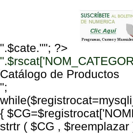
".$cate.""; ?>
".$rscat['NOM_CATEGORI
Catálogo de Productos
";
while($registrocat=mysq
{ $CG=$registrocat['N
strtr ( $CG , $reemplazar