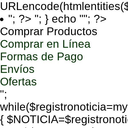
URLencode(htmlentities
"; ?>
"; } echo ""; ?>
Comprar Productos
Comprar en Línea
Formas de Pago
Envíos
Ofertas
";
while($registronoticia=
{ $NOTICIA=$registronoti