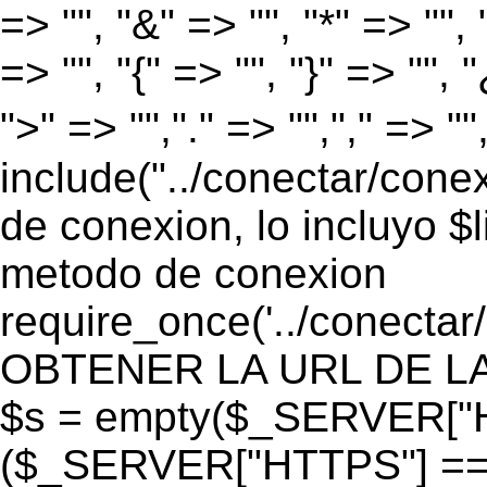
=> "", "&" => "", "*" => "", "
=> "", "{" => "", "}" => "", 
">" => "","." => "","," => "
include("../conectar/conex
de conexion, lo incluyo $
metodo de conexion
require_once('../conectar
OBTENER LA URL DE LA PA
$s = empty($_SERVER["HT
($_SERVER["HTTPS"] == "o