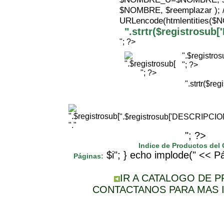
$NOMBRE, $reemplazar );
URLencode(htmlentities(
".strtr($registrosu
"; ?>
".$registr
"; ?>
"; ?>
".strtr($r
".$registrosub['DESCRIPCI
"."
"; ?>
Indice de Productos del
$i"; } echo implode(" << Pá
Páginas:
IR A CATALOGO DE 
CONTACTANOS PARA MAS 