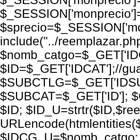
$_SESSION['monprecio']
$sprecio=$_SESSION['monp
include("../reemplazar.php"
$nomb_catgo=$_GET['IDC
$ID=$_GET['IDCAT'];//gu
$SUBCTLG=$_GET['IDSU
$SUBCAT=$_GET['ID']; $
$ID; $ID_U=strtr($ID,$re
URLencode(htmlentities
$IDCG_U=$nomb_catgo;