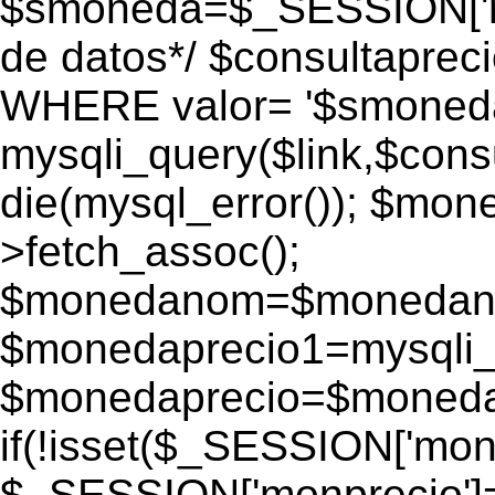
$smoneda=$_SESSION['mo
de datos*/ $consultapr
WHERE valor= '$smoneda'
mysqli_query($link,$consu
die(mysql_error()); $mo
>fetch_assoc();
$monedanom=$monedano
$monedaprecio1=mysqli_f
$monedaprecio=$monedapr
if(!isset($_SESSION['monp
$_SESSION['monprecio']=