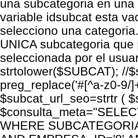
una subcategoria en una c
variable idsubcat esta vac
selecciono una categoria.
UNICA subcategoria que p
seleccionada por el usua
strtolower($SUBCAT); //$
preg_replace('#[^a-z0-9/]+
$subcat_url_seo=strtr ( $s
$consulta_meta="SELEC
WHERE SUBCATEGORIA_S