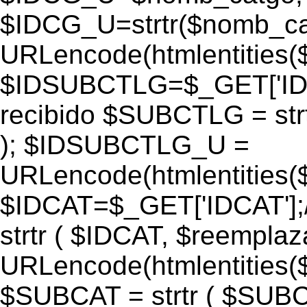
$IDCG_U=strtr($nomb_ca
URLencode(htmlentitie
$IDSUBCTLG=$_GET['IDS
recibido $SUBCTLG = str
); $IDSUBCTLG_U =
URLencode(htmlentitie
$IDCAT=$_GET['IDCAT'];/
strtr ( $IDCAT, $reempla
URLencode(htmlentitie
$SUBCAT = strtr ( $SUBC