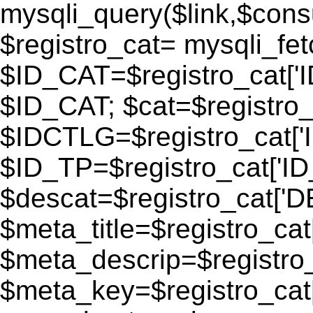
mysqli_query($link,$consu
$registro_cat= mysqli_fe
$ID_CAT=$registro_cat['
$ID_CAT; $cat=$registr
$IDCTLG=$registro_cat['
$ID_TP=$registro_cat['ID_
$descat=$registro_cat[
$meta_title=$registro_ca
$meta_descrip=$registr
$meta_key=$registro_cat