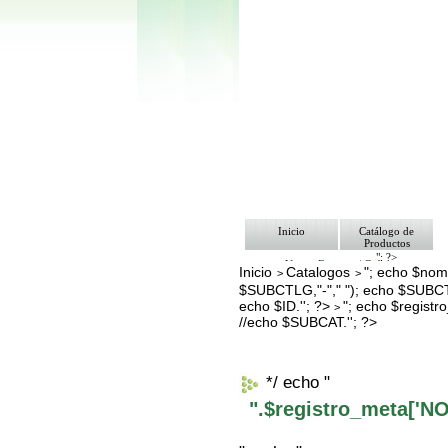
Inicio
Catálogo de
Productos
"; ?>
Ventas Empresa/ Gobierno
Inicio
Catalogos
"; echo $nomb
>
>
Ofertas
$SUBCTLG,"-"," "); echo $SUBCT
Envíos y Formas de Pago
Nosotros
echo $ID.''; ?>
"; echo $regis
>
Bolsa de Trabajo
//echo $SUBCAT.''; ?>
Contacto
*/ echo "
".$registro_meta['