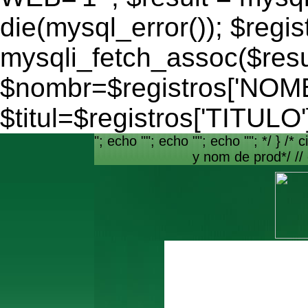
die(mysql_error()); $regis
mysqli_fetch_assoc($resu
$nombr=$registros['NO
$titul=$registros['TITULO'
"; echo ""; echo ""; echo ""; */ } /* c
y nom de prod*/ //