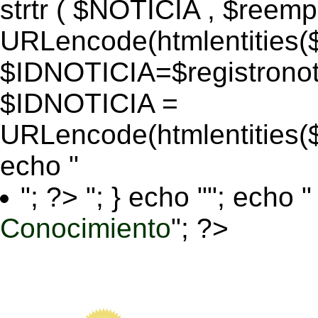
strtr ( $NOTICIA , $reem
URLencode(htmlentitie
$IDNOTICIA=$registronoti
$IDNOTICIA =
URLencode(htmlentitie
echo "
"; ?>
"; } echo ""; echo "
Conocimiento
"; ?>