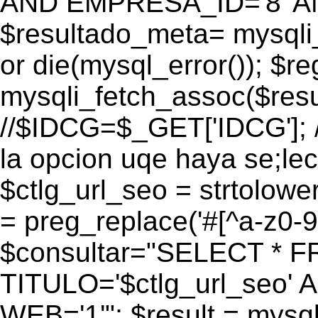
AND EMPRESA_ID='8' AN
$resultado_meta= mysqli
or die(mysql_error()); $r
mysqli_fetch_assoc($res
//$IDCG=$_GET['IDCG']; /
la opcion uqe haya se;lec
$ctlg_url_seo = strtolow
= preg_replace('#[^a-z0-9/]
$consultar="SELECT * 
TITULO='$ctlg_url_seo'
WEB='1'"; $result = mysql