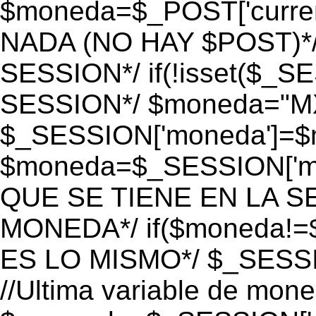
$moneda=$_POST['currenc
NADA (NO HAY $POST)*
SESSION*/ if(!isset($_S
SESSION*/ $moneda="M
$_SESSION['moneda']=$m
$moneda=$_SESSION['mo
QUE SE TIENE EN LA S
MONEDA*/ if($moneda!=$
ES LO MISMO*/ $_SESSI
//Ultima variable de mon