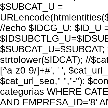
$SUBCAT_U =
URLencode(htmlentitie
//echo $IDCG_U; $ID_U 
$IDSUBCTLG_U=$IDSUB
$SUBCAT_U=$SUBCAT; $
strtolower($IDCAT); //$ca
[^a-z0-9/]+#', ' ', $cat_ur
$cat_url_seo," ","-"); 
categorias WHERE CATE
AND EMPRESA_ID='8' AND