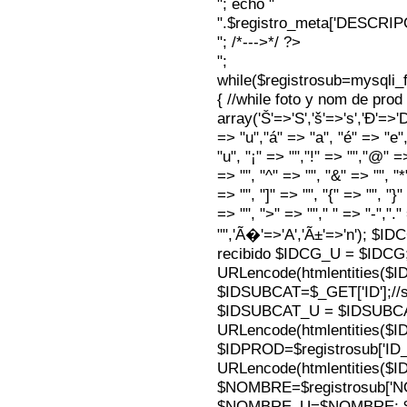
"; echo "
".$registro_meta['DESCRI
"; /*--->*/ ?>
";
while($registrosub=mysqli
{ //while foto y nom de pro
array('Š'=>'S','š'=>'s','Ð'=>'Dj'
=> "u","á" => "a", "é" => "e",
"u", "¡" => "","!" => "","@" =
=> "", "^" => "", "&" => "", "*"
=> "", "]" => "", "{" => "", "}
=> "", ">" => ""," " => "-","."
"",'Ã�'=>'A','Ã±'=>'n'); $I
recibido $IDCG_U = $IDCG
URLencode(htmlentities(
$IDSUBCAT=$_GET['ID'];//s
$IDSUBCAT_U = $IDSUBC
URLencode(htmlentities(
$IDPROD=$registrosub['I
URLencode(htmlentities(
$NOMBRE=$registrosub['
$NOMBRE_U=$NOMBRE; $N