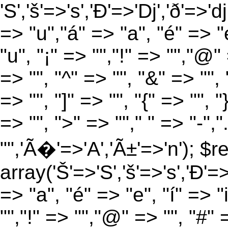
'S','š'=>'s','Ð'=>'Dj','ð'=>'d
=> "u","á" => "a", "é" => "e
"u", "¡" => "","!" => "","@"
=> "", "^" => "", "&" => "", "
=> "", "]" => "", "{" => "", 
=> "", ">" => ""," " => "-","
"",'Ã�'=>'A','Ã±'=>'n'); $r
array('Š'=>'S','š'=>'s','Ð'=>'
=> "a", "é" => "e", "í" => "
"","!" => "","@" => "", "#" 