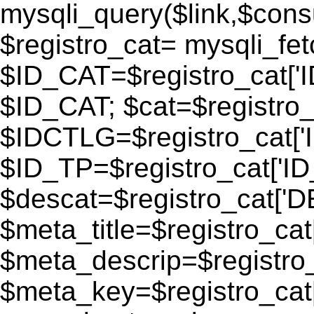
mysqli_query($link,$consu
$registro_cat= mysqli_fe
$ID_CAT=$registro_cat['
$ID_CAT; $cat=$registr
$IDCTLG=$registro_cat['
$ID_TP=$registro_cat['ID_
$descat=$registro_cat[
$meta_title=$registro_ca
$meta_descrip=$registr
$meta_key=$registro_cat