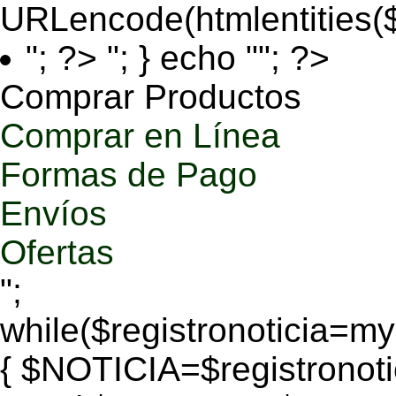
URLencode(htmlentities
"; ?>
"; } echo ""; ?>
Comprar Productos
Comprar en Línea
Formas de Pago
Envíos
Ofertas
";
while($registronoticia=
{ $NOTICIA=$registronoti