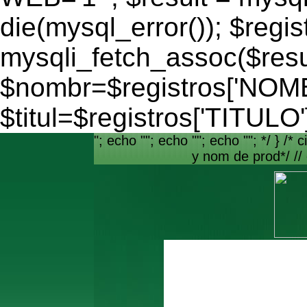
die(mysql_error()); $regis
mysqli_fetch_assoc($resu
$nombr=$registros['NO
$titul=$registros['TITULO'
"; echo ""; echo ""; echo ""; */ } /* c
y nom de prod*/ //