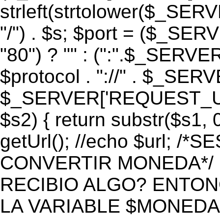
strleft(strtolower($_S
"/") . $s; $port = ($_S
"80") ? "" : (":".$_SERV
$protocol . "://" . $_SE
$_SERVER['REQUEST_URI']
$s2) { return substr($s1, 0
getUrl(); //echo $url;
CONVERTIR MONEDA*/ if 
RECIBIO ALGO? ENTON
LA VARIABLE $MONEDA*