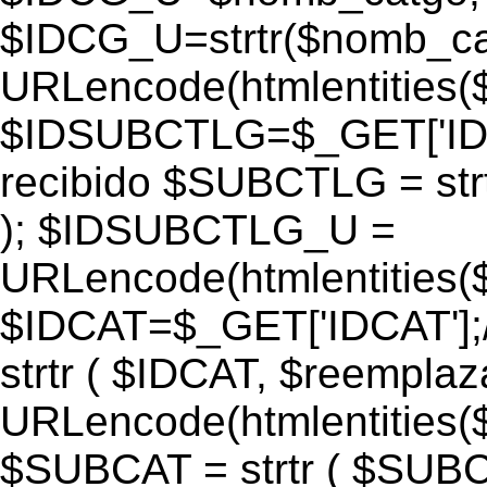
$IDCG_U=strtr($nomb_ca
URLencode(htmlentitie
$IDSUBCTLG=$_GET['IDS
recibido $SUBCTLG = str
); $IDSUBCTLG_U =
URLencode(htmlentitie
$IDCAT=$_GET['IDCAT'];/
strtr ( $IDCAT, $reempla
URLencode(htmlentitie
$SUBCAT = strtr ( $SUBC