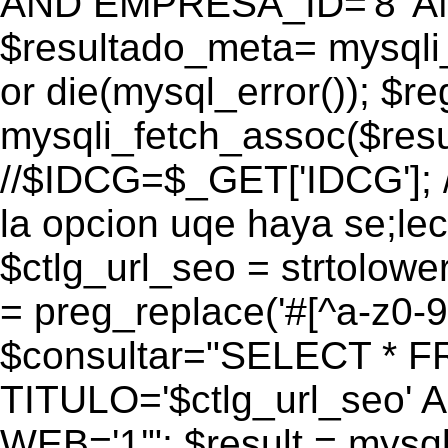
AND EMPRESA_ID='8' AN
$resultado_meta= mysqli
or die(mysql_error()); $r
mysqli_fetch_assoc($res
//$IDCG=$_GET['IDCG']; /
la opcion uqe haya se;lec
$ctlg_url_seo = strtolow
= preg_replace('#[^a-z0-9/]
$consultar="SELECT * 
TITULO='$ctlg_url_seo'
WEB='1'"; $result = mysql