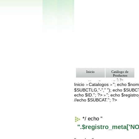
Inicio
Catálogo de
Productos
"; ?>
Ventas Empresa/ Gobierno
Inicio
Catalogos
"; echo $nomb
>
>
Ofertas
$SUBCTLG,"-"," "); echo $SUBCT
Envíos y Formas de Pago
Nosotros
echo $ID.''; ?>
"; echo $regis
>
Bolsa de Trabajo
//echo $SUBCAT.''; ?>
Contacto
*/ echo "
".$registro_meta['