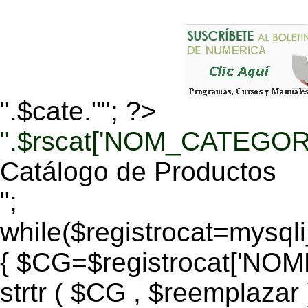
".$cate.""; ?>
".$rscat['NOM_CATEGORI
Catálogo de Productos
";
while($registrocat=mysq
{ $CG=$registrocat['N
strtr ( $CG , $reemplazar