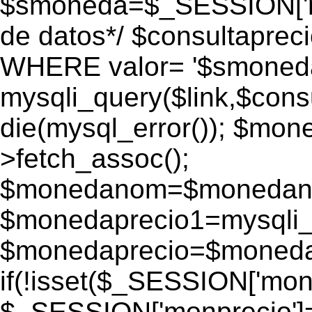
$smoneda=$_SESSION['mo
de datos*/ $consultapr
WHERE valor= '$smoneda'
mysqli_query($link,$consu
die(mysql_error()); $mo
>fetch_assoc();
$monedanom=$monedano
$monedaprecio1=mysqli_f
$monedaprecio=$monedapr
if(!isset($_SESSION['monp
$_SESSION['monprecio']=