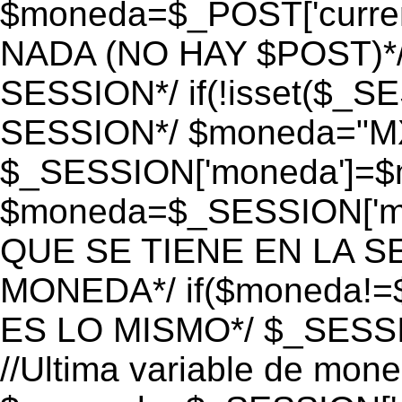
$moneda=$_POST['currenc
NADA (NO HAY $POST)*
SESSION*/ if(!isset($_S
SESSION*/ $moneda="M
$_SESSION['moneda']=$m
$moneda=$_SESSION['mo
QUE SE TIENE EN LA S
MONEDA*/ if($moneda!=$
ES LO MISMO*/ $_SESSI
//Ultima variable de mon