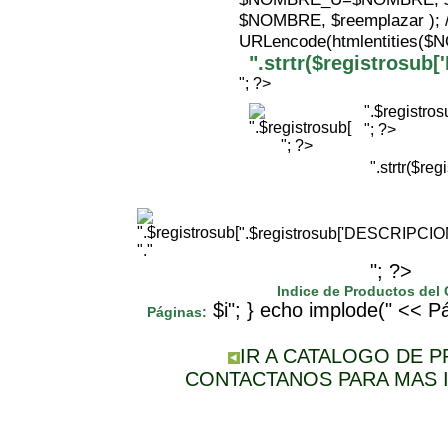
$NOMBRE, $reemplazar );
URLencode(htmlentities(
".strtr($registrosu
"; ?>
".$registr
"; ?>
"; ?>
".strtr($r
".$registrosub['DESCRIPCI
"."
"; ?>
Indice de Productos del
$i"; } echo implode(" << Pá
Páginas:
IR A CATALOGO DE 
CONTACTANOS PARA MAS 