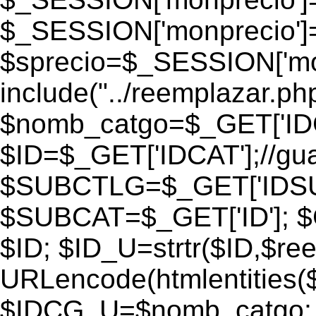
$_SESSION['monprecio']
$sprecio=$_SESSION['monp
include("../reemplazar.php"
$nomb_catgo=$_GET['IDC
$ID=$_GET['IDCAT'];//gu
$SUBCTLG=$_GET['IDSU
$SUBCAT=$_GET['ID']; $
$ID; $ID_U=strtr($ID,$re
URLencode(htmlentities
$IDCG_U=$nomb_catgo;