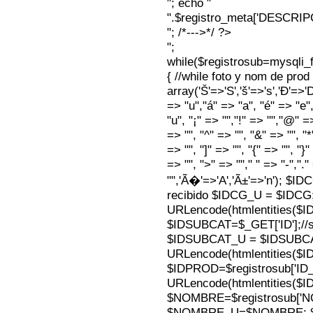
"; echo "
".$registro_meta['DESCRI
"; /*--->*/ ?>
";
while($registrosub=mysqli
{ //while foto y nom de pro
array('Š'=>'S','š'=>'s','Ð'=>'Dj'
=> "u","á" => "a", "é" => "e",
"u", "¡" => "","!" => "","@" =
=> "", "^" => "", "&" => "", "*"
=> "", "]" => "", "{" => "", "}
=> "", ">" => ""," " => "-","."
"",'Ã�'=>'A','Ã±'=>'n'); $I
recibido $IDCG_U = $IDCG
URLencode(htmlentities(
$IDSUBCAT=$_GET['ID'];//s
$IDSUBCAT_U = $IDSUBC
URLencode(htmlentities(
$IDPROD=$registrosub['I
URLencode(htmlentities(
$NOMBRE=$registrosub['
$NOMBRE_U=$NOMBRE; $N