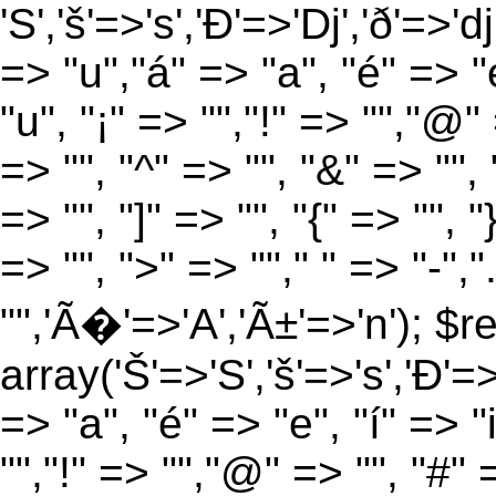
'S','š'=>'s','Ð'=>'Dj','ð'=>'d
=> "u","á" => "a", "é" => "e
"u", "¡" => "","!" => "","@"
=> "", "^" => "", "&" => "", "
=> "", "]" => "", "{" => "", 
=> "", ">" => ""," " => "-","
"",'Ã�'=>'A','Ã±'=>'n'); $r
array('Š'=>'S','š'=>'s','Ð'=>'
=> "a", "é" => "e", "í" => "
"","!" => "","@" => "", "#" 