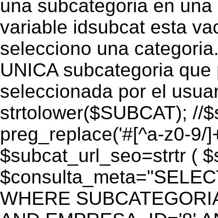
una subcategoria en una c
variable idsubcat esta vac
selecciono una categoria.
UNICA subcategoria que p
seleccionada por el usua
strtolower($SUBCAT); //$
preg_replace('#[^a-z0-9/]+
$subcat_url_seo=strtr ( $s
$consulta_meta="SELEC
WHERE SUBCATEGORIA_S