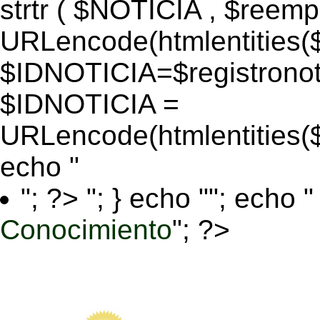
strtr ( $NOTICIA , $reem
URLencode(htmlentitie
$IDNOTICIA=$registronoti
$IDNOTICIA =
URLencode(htmlentitie
echo "
"; ?>
"; } echo ""; echo "
Conocimiento
"; ?>