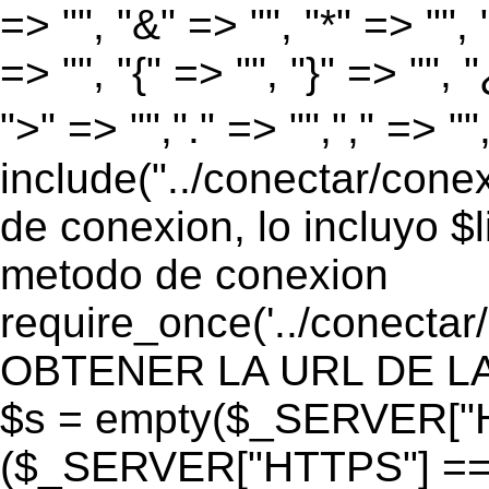
=> "", "&" => "", "*" => "", "
=> "", "{" => "", "}" => "", 
">" => "","." => "","," => "
include("../conectar/conex
de conexion, lo incluyo $
metodo de conexion
require_once('../conectar
OBTENER LA URL DE LA PA
$s = empty($_SERVER["HT
($_SERVER["HTTPS"] == "o