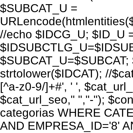
$SUBCAT_U =
URLencode(htmlentitie
//echo $IDCG_U; $ID_U 
$IDSUBCTLG_U=$IDSUB
$SUBCAT_U=$SUBCAT; $
strtolower($IDCAT); //$ca
[^a-z0-9/]+#', ' ', $cat_ur
$cat_url_seo," ","-"); 
categorias WHERE CATE
AND EMPRESA_ID='8' AND